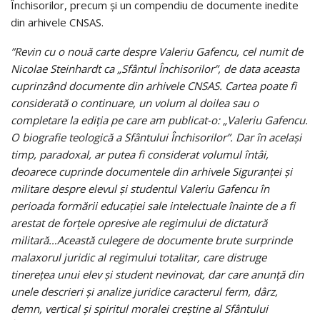
Închisorilor, precum și un compendiu de documente inedite
din arhivele CNSAS.
”Revin cu o nouă carte despre Valeriu Gafencu, cel numit de
Nicolae Steinhardt ca „Sfântul Închisorilor”, de data aceasta
cuprinzând documente din arhivele CNSAS. Cartea poate fi
considerată o continuare, un volum al doilea sau o
completare la ediţia pe care am publicat-o: „Valeriu Gafencu.
O biografie teologică a Sfântului Închisorilor”. Dar în acelaşi
timp, paradoxal, ar putea fi considerat volumul întâi,
deoarece cuprinde documentele din arhivele Siguranţei şi
militare despre elevul şi studentul Valeriu Gafencu în
perioada formării educaţiei sale intelectuale înainte de a fi
arestat de forţele opresive ale regimului de dictatură
militară…Această culegere de documente brute surprinde
malaxorul juridic al regimului totalitar, care distruge
tinereţea unui elev şi student nevinovat, dar care anunţă din
unele descrieri şi analize juridice caracterul ferm, dârz,
demn, vertical şi spiritul moralei creştine al Sfântului