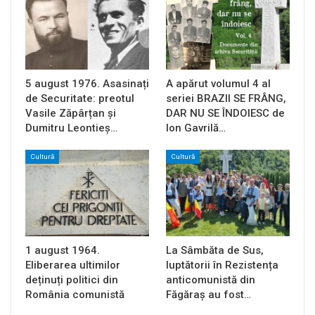
5 august 1976. Asasinați
A apărut volumul 4 al
de Securitate: preotul
seriei BRAZII SE FRÂNG,
Vasile Zăpârțan și
DAR NU SE ÎNDOIESC de
Dumitru Leontieș…
Ion Gavrilă…
Cultură
Cultură
1 august 1964.
La Sâmbăta de Sus,
Eliberarea ultimilor
luptătorii în Rezistența
deținuți politici din
anticomunistă din
România comunistă
Făgăraș au fost…