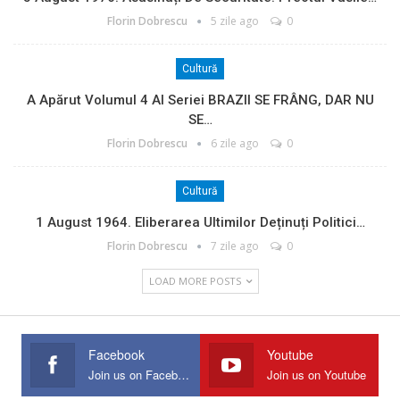
Florin Dobrescu
5 zile ago
0
Cultură
A Apărut Volumul 4 Al Seriei BRAZII SE FRÂNG, DAR NU
SE…
Florin Dobrescu
6 zile ago
0
Cultură
1 August 1964. Eliberarea Ultimilor Deținuți Politici…
Florin Dobrescu
7 zile ago
0
LOAD MORE POSTS
Facebook
Youtube
Join us on Facebook
Join us on Youtube