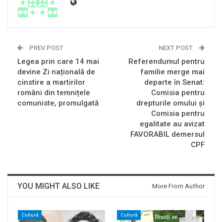
PREV POST
NEXT POST
Legea prin care 14 mai
Referendumul pentru
devine Zi națională de
familie merge mai
cinstire a martirilor
departe în Senat:
români din temnițele
Comisia pentru
comuniste, promulgată
drepturile omului și
Comisia pentru
egalitate au avizat
FAVORABIL demersul
CPF
YOU MIGHT ALSO LIKE
More From Author
Cultură
Cultură