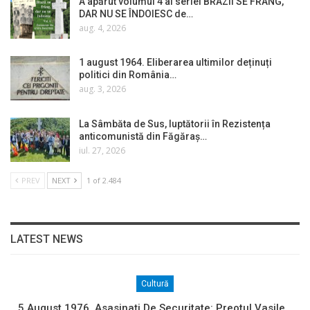
A apărut volumul 4 al seriei BRAZII SE FRÂNG,
DAR NU SE ÎNDOIESC de…
aug. 4, 2026
1 august 1964. Eliberarea ultimilor deținuți
politici din România…
aug. 3, 2026
La Sâmbăta de Sus, luptătorii în Rezistența
anticomunistă din Făgăraș…
iul. 27, 2026
PREV
NEXT
1 of 2.484
LATEST NEWS
Cultură
5 August 1976. Asasinați De Securitate: Preotul Vasile…