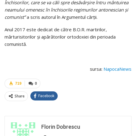
Închisorilor, care se va căli spre desăvârşire întru mântuirea
neamului omenesc în închisorile regimurilor antonescian şi
comunist”
a scris autorul în Argumentul cărții.
Anul 2017 este dedicat de către B.O.R. martirilor,
mărturisitorilor și apărătorilor ortodoxiei din perioada
comunistă.
sursa:
NapocaNews
719
0
Share
Facebook
Florin Dobrescu