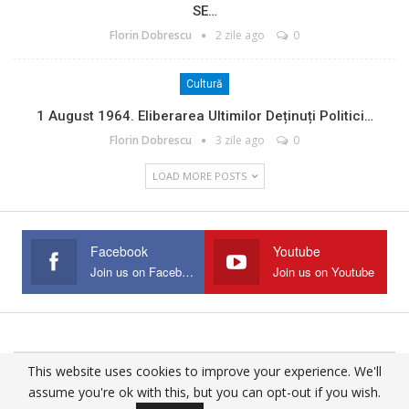
SE…
Florin Dobrescu
2 zile ago
0
Cultură
1 August 1964. Eliberarea Ultimilor Deținuți Politici…
Florin Dobrescu
3 zile ago
0
LOAD MORE POSTS
Facebook
Youtube
Join us on Facebook
Join us on Youtube
This website uses cookies to improve your experience. We'll
© 2025 - All Rights Reserved.
assume you're ok with this, but you can opt-out if you wish.
Website Design:
Buciumul