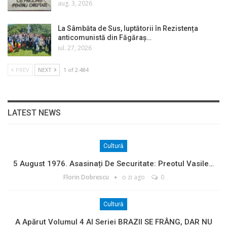
aug. 3, 2026
La Sâmbăta de Sus, luptătorii în Rezistența
anticomunistă din Făgăraș…
iul. 27, 2026
PREV
NEXT
1 of 2.484
LATEST NEWS
Cultură
5 August 1976. Asasinați De Securitate: Preotul Vasile…
Florin Dobrescu
o zi ago
0
Cultură
A Apărut Volumul 4 Al Seriei BRAZII SE FRÂNG, DAR NU