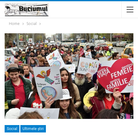
Home
Social
Social
Ultimele ştiri