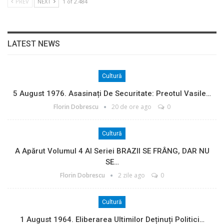
PREV
NEXT
1 of 2.484
LATEST NEWS
Cultură
5 August 1976. Asasinați De Securitate: Preotul Vasile…
Florin Dobrescu
20 de ore ago
0
Cultură
A Apărut Volumul 4 Al Seriei BRAZII SE FRÂNG, DAR NU
SE…
Florin Dobrescu
2 zile ago
0
Cultură
1 August 1964. Eliberarea Ultimilor Deținuți Politici…