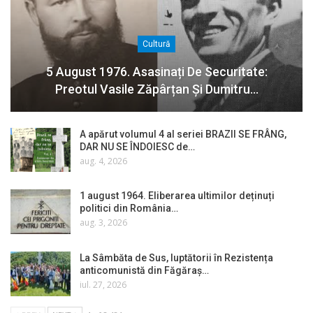
Cultură
5 August 1976. Asasinați De Securitate:
Preotul Vasile Zăpârțan Și Dumitru…
A apărut volumul 4 al seriei BRAZII SE FRÂNG,
DAR NU SE ÎNDOIESC de…
aug. 4, 2026
1 august 1964. Eliberarea ultimilor deținuți
politici din România…
aug. 3, 2026
La Sâmbăta de Sus, luptătorii în Rezistența
anticomunistă din Făgăraș…
iul. 27, 2026