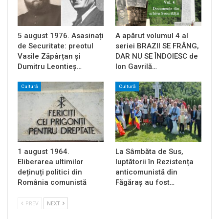
5 august 1976. Asasinați
A apărut volumul 4 al
de Securitate: preotul
seriei BRAZII SE FRÂNG,
Vasile Zăpârțan și
DAR NU SE ÎNDOIESC de
Dumitru Leontieș…
Ion Gavrilă…
Cultură
Cultură
1 august 1964.
La Sâmbăta de Sus,
Eliberarea ultimilor
luptătorii în Rezistența
deținuți politici din
anticomunistă din
România comunistă
Făgăraș au fost…
PREV
NEXT