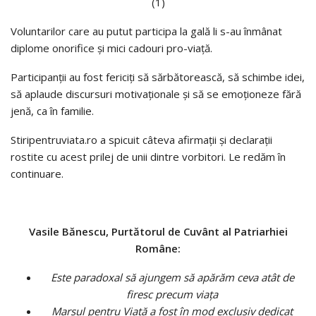
Voluntarilor care au putut participa la gală li s-au înmânat
diplome onorifice şi mici cadouri pro-viaţă.
Participanţii au fost fericiţi să sărbătorească, să schimbe idei,
să aplaude discursuri motivaţionale şi să se emoţioneze fără
jenă, ca în familie.
Stiripentruviata.ro a spicuit câteva afirmaţii şi declaraţii
rostite cu acest prilej de unii dintre vorbitori. Le redăm în
continuare.
Vasile Bănescu, Purtătorul de Cuvânt al Patriarhiei
Române:
Este paradoxal să ajungem să apărăm ceva atât de
firesc precum viaţa
Marşul pentru Viaţă a fost în mod exclusiv dedicat