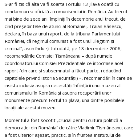
S-ar fi zis că alta va fi soarta Fortului 13 Jilava odată cu
condamnarea oficială a comunismului în România. Au trecut
mai bine de zece ani, împliniți în decembrie anul trecut, de
cînd președintele de atunci al Ro­mâniei, Traian Băsescu,
declara, în baza unui raport, de la tribuna Parlamentului
României, că regimul comunist a fost unul „ilegitim și
criminal“, asumîndu-și totodată, pe 18 decembrie 2006,
recomandările Comisiei Tismăneanu – după numele
coordonatorului Comisiei Prezidențiale ce întocmise acel
raport (din care și subsemnatul a făcut parte, redactînd
capitolele privind istoria Securității) –, recomandări în care se
insista inclusiv asupra necesității înființării unui muzeu al
comunismului în România și asupra recuperării unor
monumente precum Fortul 13 Jilava, una dintre posibilele
locații ale acestui muzeu.
Momentul a fost socotit „crucial pentru cultura politică a
democrației din România“ de către Vladimir Tismăneanu, care
a fost ulterior așezat, practic, și în fruntea Insitutului de