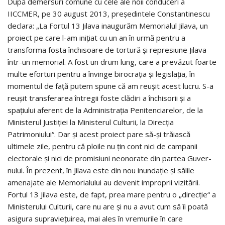
După demersuri comune cu cele ale noii conduceri a
IICCMER, pe 30 august 2013, președintele Constantinescu
declara: „La Fortul 13 Jilava inaugurăm Memorialul Jilava, un
proiect pe care l-am iniţiat cu un an în urmă pentru a
transforma fosta închisoare de tortură şi represiune Jilava
într-un memorial. A fost un drum lung, care a prevăzut foarte
multe eforturi pentru a învinge birocraţia şi legislaţia, în
momentul de faţă putem spune că am reuşit acest lucru. S-a
reuşit transferarea întregii foste clădiri a închisorii şi a
spaţiului aferent de la Administraţia Penitenciarelor, de la
Ministerul Justiţiei la Ministerul Culturii, la Direcţia
Patrimoniului“. Dar și acest proiect pare să-și trăiască
ultimele zile, pentru că ploile nu țin cont nici de campanii
electorale și nici de promisiuni neonorate din partea Guver­
nului. În prezent, în Jilava este din nou inundație și sălile
amenajate ale Memorialului au devenit improprii vizitării.
Fortul 13 Jilava este, de fapt, prea mare pentru o „direcție“ a
Ministerului Culturii, care nu are și nu a avut cum să îi poată
asigura supraviețuirea, mai ales în vremurile în care