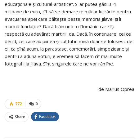
educaționale și cultural-artistice“. S-ar putea găsi 3-4
milioane de euro, cît să se demareze măcar lucrările pentru
evacuarea apei care băltește peste memoria Jilavei și îi
macină fundațiile? Dacă trăim într-o Românie care își
respectă cu adevărat martirii, da. Dacă, în continuare, cei ce
decid, cei care au pîinea și cuțitul în mînă doar se folosesc de
ei, ca pînă acum, la parastase, comemorări, simpozioane și
pentru a aduna voturi, e vremea să facem cît mai multe
fotografii la Jilava. Sînt singurele care ne vor rămîne.
de Marius Oprea
772
0
Share
Facebook