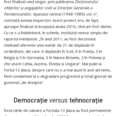
fost finalizat unul singur, prin publicarea
Dicţionarului
ofiţerilor şi angajaţilor civili ai Direcţiei Generale a
Penitenciarelor, Aparatul central (1948-1989)
, vol. II“,
constată aceiași inspectori. Acest proiect era, de fapt,
aproape finalizat la începutul anului 2010, cînd am fost demis.
Cu ce s-a îndeletnicit, în schimb, Institutul reiese simplu din
raportul menționat: „În anul 2011, au fost decontate
cheltuieli aferente unui număr de 31 de deplasări în
străinătate, din care: 6 deplasări în SUA, 6 în Franţa, 5 în
Belgia şi 5 în Germania, 3 în Marea Britanie, 2 în Polonia şi
cîte una în Cehia, Austria, Elveţia şi Ungaria“. Mai puțin la
Fortul 13 Jilava, despre care nu s-a mai auzit în acei ani nimic,
fiind condamnat la o degradare progresivă și total ignorat de
guvernul „de dreapta“.
Democrație
versus
tehnocrație
Încercările de salvare a Fortului 13 Jilava au fost permanente