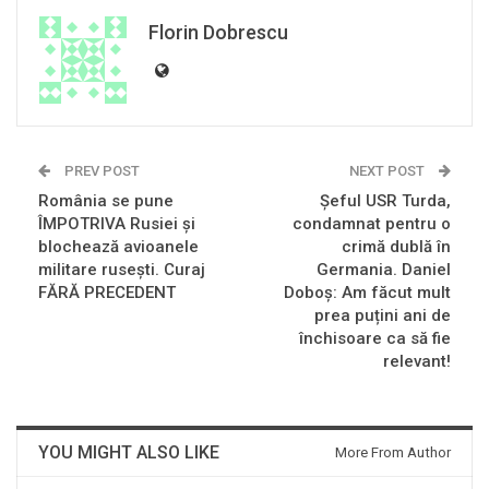
Florin Dobrescu
PREV POST
NEXT POST
România se pune
Șeful USR Turda,
ÎMPOTRIVA Rusiei şi
condamnat pentru o
blochează avioanele
crimă dublă în
militare ruseşti. Curaj
Germania. Daniel
FĂRĂ PRECEDENT
Doboș: Am făcut mult
prea puțini ani de
închisoare ca să fie
relevant!
YOU MIGHT ALSO LIKE
More From Author