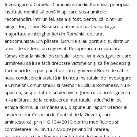
Investigare a Crimelor Comunismului din România, principala
instituție menită să pună în aplicare sus-numitele
recomandări. Într-un fel, așa a și fost, pentru că, dintr-un
singur foc, Traian Băsescu a atras de partea sa larga
majoritate a intelighenției din România, declarat
anticomuniste. Din păcate, lucrurile s-au oprit aici și, dintr-un
punct de vedere, au regresat. Recuperarea trecutului a
rămas doar la nivelul discursului istoric, iar investigațiilor care
urmăreau să li se facă dreptate victimelor și să fie pedepsiți
torționarii li s-a pus punct de către guvernul Boc și de către
noua conducere instalată în fruntea Insitu­tului de Investigare
a Crimelor Comunismului și Memoria Exilului Ro­mânesc. Nu o
spun eu, suspectat de subiectivism (pentru că acest guvern
m-a înlăturat de la conducerea Institu­tului, aducînd în loc
echipa domnului Tismă­neanu), o spune un raport ulterior al
inspectorilor Corpului de Con­trol de la Guvern, care
aminteşte că, prin HG 134/2010 pentru modificarea şi
completarea HG nr. 1372/2009 privind înfiinţarea,
organizarea şi funcţionarea Institutului de Investigare a