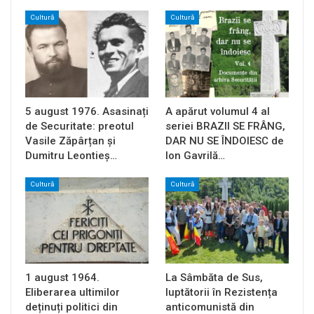
Cultură
Cultură
5 august 1976. Asasinați
A apărut volumul 4 al
de Securitate: preotul
seriei BRAZII SE FRÂNG,
Vasile Zăpârțan și
DAR NU SE ÎNDOIESC de
Dumitru Leontieș…
Ion Gavrilă…
Cultură
Cultură
1 august 1964.
La Sâmbăta de Sus,
Eliberarea ultimilor
luptătorii în Rezistența
deținuți politici din
anticomunistă din