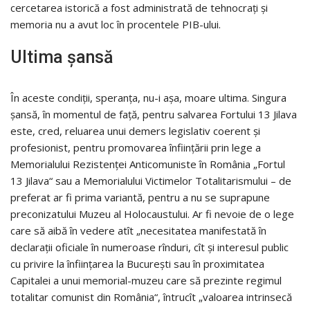
cercetarea istorică a fost administrată de tehnocrați și
memoria nu a avut loc în procentele PIB-ului.
Ultima șansă
În aceste condiții, speranța, nu-i așa, moare ultima. Singura
șansă, în momentul de față, pentru salvarea Fortului 13 Jilava
este, cred, reluarea unui demers legislativ coerent și
profesionist, pentru promovarea înființării prin lege a
Memorialului Rezistenței Anticomuniste în România „Fortul
13 Jilava“ sau a Memorialului Victimelor Totalitarismului – de
preferat ar fi prima variantă, pentru a nu se suprapune
preconizatului Muzeu al Holocaustului. Ar fi nevoie de o lege
care să aibă în vedere atît „necesitatea manifestată în
declarații oficiale în numeroase rînduri, cît și interesul public
cu privire la înființarea la București sau în proximitatea
Capitalei a unui memorial-muzeu care să prezinte regimul
totalitar comunist din România“, întrucît „valoarea intrinsecă