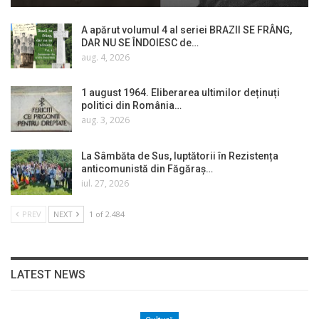
A apărut volumul 4 al seriei BRAZII SE FRÂNG,
DAR NU SE ÎNDOIESC de…
aug. 4, 2026
1 august 1964. Eliberarea ultimilor deținuți
politici din România…
aug. 3, 2026
La Sâmbăta de Sus, luptătorii în Rezistența
anticomunistă din Făgăraș…
iul. 27, 2026
PREV
NEXT
1 of 2.484
LATEST NEWS