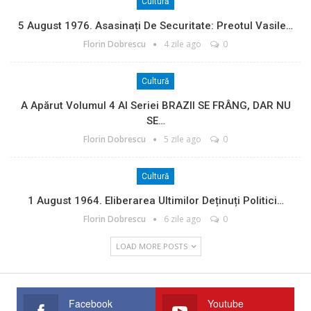
Cultură
5 August 1976. Asasinați De Securitate: Preotul Vasile…
Florin Dobrescu
4 zile ago
0
Cultură
A Apărut Volumul 4 Al Seriei BRAZII SE FRÂNG, DAR NU
SE…
Florin Dobrescu
5 zile ago
0
Cultură
1 August 1964. Eliberarea Ultimilor Deținuți Politici…
Florin Dobrescu
6 zile ago
0
LOAD MORE POSTS
Facebook
Youtube