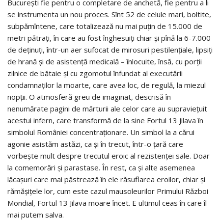
București fie pentru o completare de anchetă, fie pentru a li
se instrumenta un nou proces. Sînt 52 de celule mari, boltite,
subpămîntene, care totalizează nu mai puțin de 15.000 de
metri pătrați, în care au fost înghesuiți chiar și pînă la 6-7.000
de deținuți, într-un aer sufocat de mirosuri pestilențiale, lipsiți
de hrană și de asistență medicală – înlocuite, însă, cu porții
zilnice de bătaie și cu zgomotul înfundat al executării
condamnaților la moarte, care avea loc, de regulă, la miezul
nopții. O atmosferă greu de imaginat, descrisă în
nenumărate pagini de mărturii ale celor care au supraviețuit
acestui infern, care transformă de la sine Fortul 13 Jilava în
simbolul României concentraționare. Un simbol la a cărui
agonie asistăm astăzi, ca și în trecut, într-o țară care
vorbește mult despre trecutul eroic al rezistenței sale. Doar
la comemorări și parastase. În rest, ca și alte asemenea
lăcașuri care mai păstrează în ele răsuflarea eroilor, chiar și
rămășițele lor, cum este cazul mausoleurilor Primului Război
Mondial, Fortul 13 Jilava moare încet. E ultimul ceas în care îl
mai putem salva.