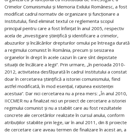
Crimelor Co­munismului şi Memoria Exilului Românesc, a fost
modificat cadrul normativ de organizare şi funcţionare a
Institutului, fiind eliminat textul ce reglementa scopul
principal pentru care a fost înfiinţat în anul 2005, respectiv
acela de „investigare ştiinţifică şi identificare a crimelor,
abuzurilor şi încălcărilor drepturilor omului pe întreaga durată
a regimului comunist în România, precum şi sesizarea
organelor în drept în acele cazuri în care sînt depistate
situaţii de încălcare a legii“. Prin urmare, „în perioada 2010-
2012, activitatea desfăşurată în cadrul Institutului a constat
doar în cercetarea ştiinţifică a istoriei comunismului, fiind
astfel modificată, în mod esenţial, raţiunea existenţei
acestuia“. Dar nici cercetarea nu a prea mers: „În anul 2010,
IICCMER nu a finalizat nici un proiect de cercetare a istoriei
regimului comunist şi nu a stabilit care au fost rezultatele
concrete ale cercetărilor realizate în cursul anului, conform
atribuţiilor stabilite prin lege, iar în anul 2011, din 8 proiecte
de cercetare care aveau termen de finalizare în acest an, a