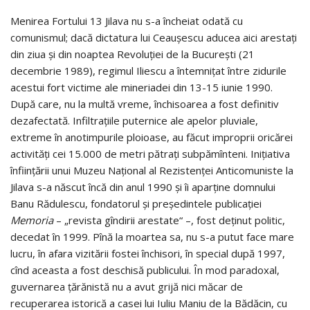
Menirea Fortului 13 Jilava nu s-a încheiat odată cu
comunismul; dacă dictatura lui Ceaușescu aducea aici arestați
din ziua și din noaptea Revoluției de la București (21
decembrie 1989), regimul Iliescu a întemnițat între zidurile
acestui fort victime ale mineriadei din 13-15 iunie 1990.
După care, nu la multă vreme, închisoarea a fost definitiv
dezafectată. Infiltrațiile puternice ale apelor pluviale,
extreme în anotimpurile ploioase, au făcut improprii oricărei
activități cei 15.000 de metri pătrați subpămînteni. Inițiativa
înființării unui Muzeu Național al Rezistenței Anticomuniste la
Jilava s-a născut încă din anul 1990 și îi apar­ține domnului
Banu Rădulescu, fondatorul şi preşedintele publicaţiei
Memoria
– „revista gîndirii arestate“ –, fost deținut politic,
decedat în 1999. Pînă la moartea sa, nu s-a putut face mare
lucru, în afara vizitării fostei închisori, în special după 1997,
cînd aceasta a fost deschisă publicului. În mod paradoxal,
guvernarea țărănistă nu a avut grijă nici măcar de
recuperarea istorică a casei lui Iuliu Maniu de la Bădăcin, cu