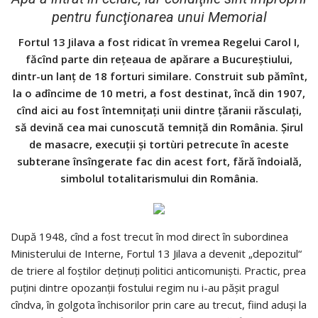
pentru funcţionarea unui Memorial
Fortul 13 Jilava a fost ridicat în vremea Regelui Carol I,
făcînd parte din rețeaua de apărare a Bucureștiului,
dintr-un lanț de 18 forturi similare. Construit sub pămînt,
la o adîncime de 10 metri, a fost destinat, încă din 1907,
cînd aici au fost întemnițați unii dintre țăranii răsculați,
să devină cea mai cunoscută temniță din România. Șirul
de masacre, execuții și tortùri petrecute în aceste
subterane însîngerate fac din acest fort, fără îndoială,
simbolul totalitarismului din România.
După 1948, cînd a fost trecut în mod direct în subordinea
Ministerului de Interne, Fortul 13 Jilava a devenit „depozitul“
de triere al foș­tilor deținuți politici anticomuniști. Practic, prea
puțini dintre opozanții fostului regim nu i-au pășit pragul
cîndva, în golgota închisorilor prin care au trecut, fiind aduși la