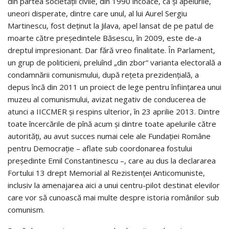
din partea societății civile, din 1990 încoace, ca și apelurile,
uneori disperate, dintre care unul, al lui Aurel Sergiu
Martinescu, fost deținut la Jilava, apel lansat de pe patul de
moarte către președintele Băsescu, în 2009, este de-a
dreptul impresionant. Dar fără vreo finalitate. În Parlament,
un grup de politicieni, preluînd „din zbor“ varianta electorală a
condamnării comunismului, după rețeta prezidențială, a
depus încă din 2011 un proiect de lege pentru înființarea unui
muzeu al comunismului, avizat negativ de conducerea de
atunci a IICCMER și respins ulterior, în 23 aprilie 2013. Dintre
toate încercările de pînă acum şi dintre toate apelurile către
autorități, au avut succes numai cele ale Fundației Române
pentru Democrație – aflate sub coordonarea fostului
președinte Emil Constantinescu –, care au dus la declararea
Fortului 13 drept Memorial al Rezistenței Anticomuniste,
inclusiv la amenajarea aici a unui centru-pilot destinat elevilor
care vor să cunoască mai multe despre istoria românilor sub
comunism.