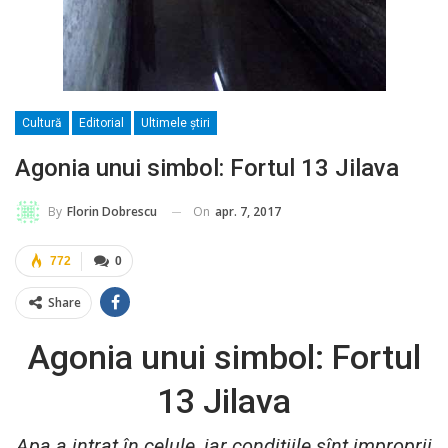
Cultură
Editorial
Ultimele ştiri
Agonia unui simbol: Fortul 13 Jilava
On
apr. 7, 2017
By
Florin Dobrescu
772
0
Share
Agonia unui simbol: Fortul
13 Jilava
Apa a intrat în celule, iar condiţiile sînt improprii