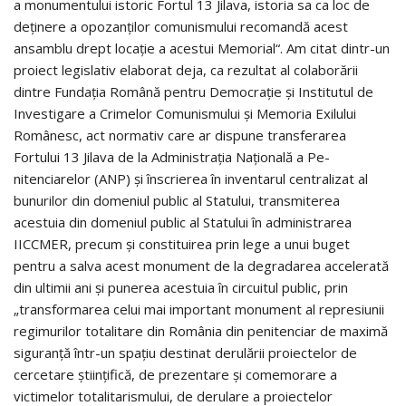
a monumentului istoric Fortul 13 Jilava, istoria sa ca loc de
deținere a opozanților comunismului recomandă acest
ansamblu drept locație a acestui Me­morial“. Am citat dintr-un
proiect legislativ elaborat deja, ca rezultat al colaborării
dintre Fundația Română pentru Democrație și Institutul de
Investigare a Crimelor Comu­nismului și Memoria Exilului
Românesc, act normativ care ar dispune transferarea
Fortului 13 Jilava de la Administrația Națională a Pe­
nitenciarelor (ANP) și înscrierea în inventarul centralizat al
bunurilor din domeniul public al Statului, transmiterea
acestuia din domeniul public al Statului în administrarea
IICCMER, precum și constituirea prin lege a unui buget
pentru a salva acest monument de la degradarea accelerată
din ultimii ani și punerea acestuia în circuitul public, prin
„transformarea celui mai important monument al represiunii
regimurilor totalitare din România din penitenciar de maximă
siguranță într-un spațiu destinat derulării proiectelor de
cercetare științifică, de prezentare și comemorare a
victimelor totalitarismului, de derulare a proiectelor