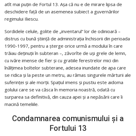
atît mai puțin de Fortul 13. Așa că nu e de mirare lipsa de
deschidere față de un asemenea subiect a guvernărilor
regimului Iliescu.
Sordidele celule, golite de „inventarul“ lor de odinioară –
distrus cu bună știință de administrația închisorii din perioada
1990-1997, pentru a șterge orice urmă a modului în care
trăiau deținuții în subteran –, zăvorîte de uși grele de lemn,
cu ivăre imense de fier și cu gratiile ferestrelor mici din
înălțimea boltelor subterane, adesea inundate de apa care
se ridica și la peste un metru, au rămas singurele mărturii ale
suferinței și ale morții. Spațiul imens și pustiu este aidoma
golului care se va căsca în memoria noastră, odată cu
surparea sa definitivă, din cauza apei și a nepăsării care îi
macină temeliile.
Condamnarea comunismului și a
Fortului 13