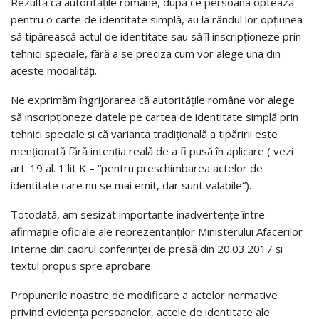
Rezultă că autoritățile române, după ce persoana optează
pentru o carte de identitate simplă, au la rândul lor opțiunea
să tipărească actul de identitate sau să îl inscripționeze prin
tehnici speciale, fără a se preciza cum vor alege una din
aceste modalități.
Ne exprimăm îngrijorarea că autorităţile române vor alege
să inscripţioneze datele pe cartea de identitate simplă prin
tehnici speciale şi că varianta tradiţională a tipăririi este
menţionată fără intenţia reală de a fi pusă în aplicare ( vezi
art. 19 al. 1 lit K – “pentru preschimbarea actelor de
identitate care nu se mai emit, dar sunt valabile“).
Totodată, am sesizat importante inadvertenţe între
afirmaţiile oficiale ale reprezentanţilor Ministerului Afacerilor
Interne din cadrul conferinţei de presă din 20.03.2017 şi
textul propus spre aprobare.
Propunerile noastre de modificare a actelor normative
privind evidenţa persoanelor, actele de identitate ale