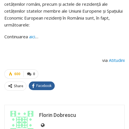
cetăţenilor români, precum şi actele de rezidenţă ale
cetăţenilor statelor membre ale Uniunii Europene şi Spaţiului
Economic European rezidenţi în România sunt, în fapt,
următoarele:
Continuarea
aici
…
via
Atitudini
600
0
Share
Facebook
Florin Dobrescu