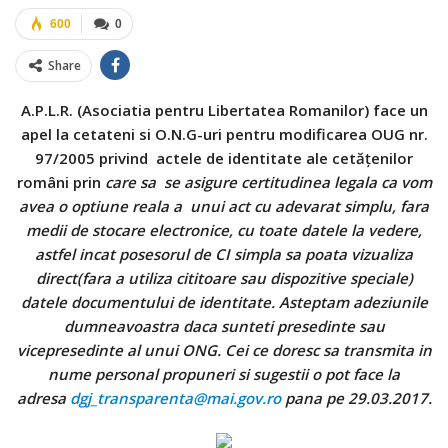
600
0
Share
A.P.L.R. (Asociatia pentru Libertatea Romanilor) face un
apel la cetateni si O.N.G-uri pentru modificarea OUG nr.
97/2005 privind actele de identitate ale cetățenilor
români prin
care sa se asigure certitudinea legala ca vom
avea o optiune reala a unui act cu adevarat simplu, fara
medii de stocare electronice, cu toate datele la vedere,
astfel incat posesorul de CI simpla sa poata vizualiza
direct(fara a utiliza cititoare sau dispozitive speciale)
datele documentului de identitate. Asteptam adeziunile
dumneavoastra daca sunteti presedinte sau
vicepresedinte al unui ONG. Cei ce doresc sa transmita in
nume personal propuneri si sugestii o pot face la
adresa
dgj_transparenta@mai.gov.ro
pana pe 29.03.2017.