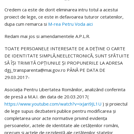
Credem ca este de dorit eliminarea intru totul a acestui
proiect de lege, ce este in defavoarea tuturor cetatenilor,
dupa cum remarca si
M-rea Petru Voda aici
Redam mai jos si amendamentele A.P.L.R.
TOATE PERSOANELE INTERESATE DE A DEȚINE O CARTE
DE IDENTITATE SIMPLĂ,NEELECTRONICĂ, SUNT SFĂTUITE
SĂ ÎȘI TRIMITĂ OPȚIUNILE ȘI PROPUNERILE LA ADRESA
dgj_transparenta@mai.gov.ro PÂNĂ PE DATA DE
29.03.2017-
Asociaţia Pentru Libertatea Românilor, analizând conferinta
de presă a M.A.I. din data de 20.03.2017(
https://www.youtube.com/watch?v=ixJari9JL1U
) și proiectul
de lege supus dezbaterii publice pentru modificarea și
completarea unor acte normative privind evidenţa
persoanelor, actele de identitate ale cetăţenilor români,
precum şi actele de rezidenţă ale cetăţenilor statelor