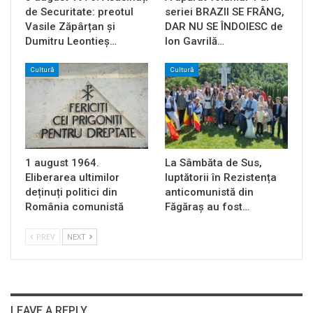
de Securitate: preotul
seriei BRAZII SE FRÂNG,
Vasile Zăpârțan și
DAR NU SE ÎNDOIESC de
Dumitru Leontieș…
Ion Gavrilă…
Cultură
Cultură
1 august 1964.
La Sâmbăta de Sus,
Eliberarea ultimilor
luptătorii în Rezistența
deținuți politici din
anticomunistă din
România comunistă
Făgăraș au fost…
PREV
NEXT
LEAVE A REPLY