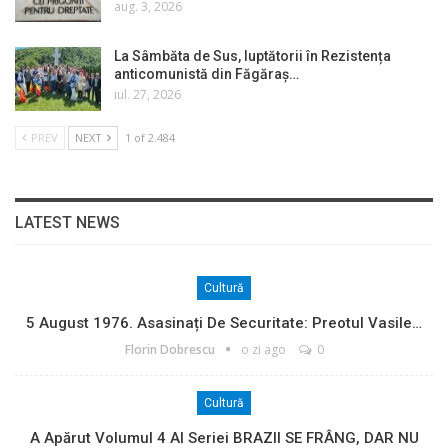
aug. 3, 2026
La Sâmbăta de Sus, luptătorii în Rezistența
anticomunistă din Făgăraș…
iul. 27, 2026
PREV
NEXT
1 of 2.484
LATEST NEWS
Cultură
5 August 1976. Asasinați De Securitate: Preotul Vasile…
Florin Dobrescu
o zi ago
0
Cultură
A Apărut Volumul 4 Al Seriei BRAZII SE FRÂNG, DAR NU