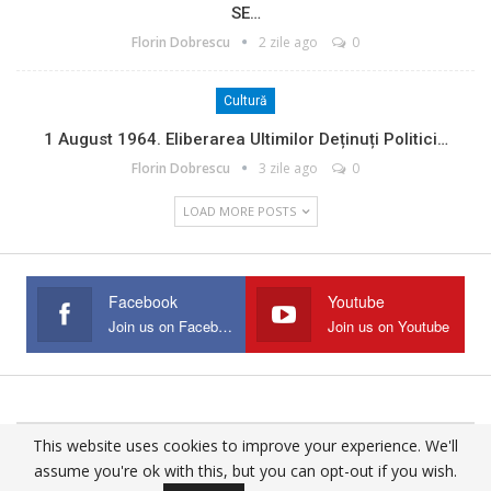
SE…
Florin Dobrescu
2 zile ago
0
Cultură
1 August 1964. Eliberarea Ultimilor Deținuți Politici…
Florin Dobrescu
3 zile ago
0
LOAD MORE POSTS
Facebook
Youtube
Join us on Facebook
Join us on Youtube
This website uses cookies to improve your experience. We'll
© 2025 - All Rights Reserved.
assume you're ok with this, but you can opt-out if you wish.
Website Design:
Buciumul