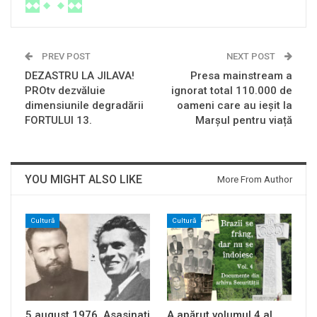
PREV POST
NEXT POST
DEZASTRU LA JILAVA!
Presa mainstream a
PROtv dezvăluie
ignorat total 110.000 de
dimensiunile degradării
oameni care au ieșit la
FORTULUI 13.
Marșul pentru viață
YOU MIGHT ALSO LIKE
More From Author
Cultură
Cultură
5 august 1976. Asasinați
A apărut volumul 4 al