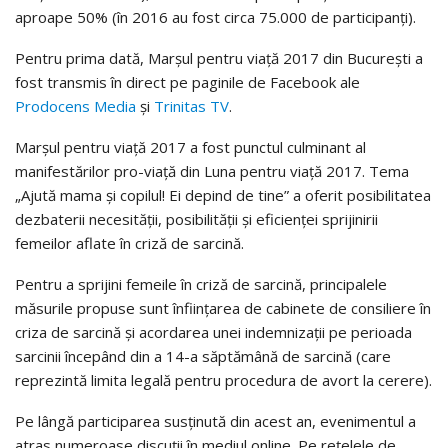
aproape 50% (în 2016 au fost circa 75.000 de participanți).
Pentru prima dată, Marșul pentru viață 2017 din București a
fost transmis în direct pe paginile de Facebook ale
Prodocens Media
și
Trinitas TV
.
Marșul pentru viață 2017 a fost punctul culminant al
manifestărilor pro-viață din Luna pentru viață 2017. Tema
„Ajută mama și copilul! Ei depind de tine” a oferit posibilitatea
dezbaterii necesității, posibilității și eficienței sprijinirii
femeilor aflate în criză de sarcină.
Pentru a sprijini femeile în criză de sarcină, principalele
măsurile propuse sunt înființarea de cabinete de consiliere în
criza de sarcină și acordarea unei indemnizații pe perioada
sarcinii începând din a 14-a săptămână de sarcină (care
reprezintă limita legală pentru procedura de avort la cerere).
Pe lângă participarea susținută din acest an, evenimentul a
atras numeroase discuții în mediul online. Pe rețelele de