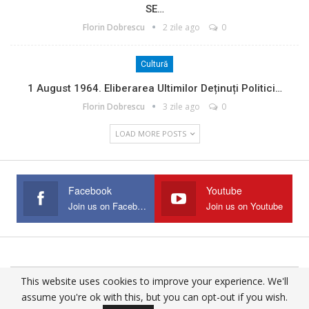
SE…
Florin Dobrescu
2 zile ago
0
Cultură
1 August 1964. Eliberarea Ultimilor Deținuți Politici…
Florin Dobrescu
3 zile ago
0
LOAD MORE POSTS
Facebook
Youtube
Join us on Facebook
Join us on Youtube
This website uses cookies to improve your experience. We'll
© 2025 - All Rights Reserved.
assume you're ok with this, but you can opt-out if you wish.
Website Design:
Buciumul