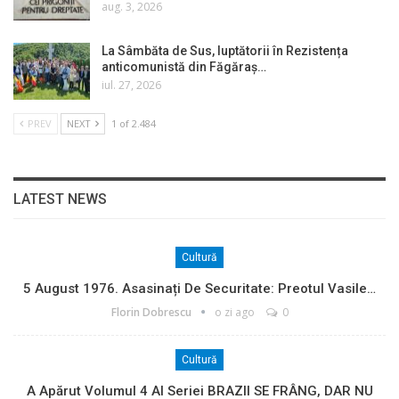
aug. 3, 2026
La Sâmbăta de Sus, luptătorii în Rezistența
anticomunistă din Făgăraș…
iul. 27, 2026
PREV
NEXT
1 of 2.484
LATEST NEWS
Cultură
5 August 1976. Asasinați De Securitate: Preotul Vasile…
Florin Dobrescu
o zi ago
0
Cultură
A Apărut Volumul 4 Al Seriei BRAZII SE FRÂNG, DAR NU