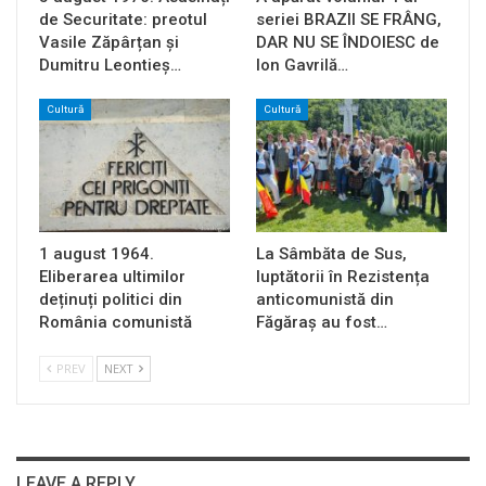
de Securitate: preotul
seriei BRAZII SE FRÂNG,
Vasile Zăpârțan și
DAR NU SE ÎNDOIESC de
Dumitru Leontieș…
Ion Gavrilă…
Cultură
Cultură
1 august 1964.
La Sâmbăta de Sus,
Eliberarea ultimilor
luptătorii în Rezistența
deținuți politici din
anticomunistă din
România comunistă
Făgăraș au fost…
PREV
NEXT
LEAVE A REPLY