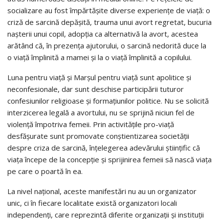
socializare au fost împărtășite diverse experiențe de viață: o
criză de sarcină depășită, trauma unui avort regretat, bucuria
nașterii unui copil, adopția ca alternativă la avort, acestea
arătând că, în prezența ajutorului, o sarcină nedorită duce la
o viață împlinită a mamei și la o viață împlinită a copilului.
Luna pentru viață și Marșul pentru viață sunt apolitice și
neconfesionale, dar sunt deschise participării tuturor
confesiunilor religioase și formațiunilor politice. Nu se solicită
interzicerea legală a avortului, nu se sprijină niciun fel de
violență împotriva femeii. Prin activitățile pro-viață
desfășurate sunt promovate conștientizarea societății
despre criza de sarcină, înțelegerea adevărului științific că
viața începe de la concepție și sprijinirea femeii să nască viața
pe care o poartă în ea.
La nivel național, aceste manifestări nu au un organizator
unic, ci în fiecare localitate există organizatori locali
independenți, care reprezintă diferite organizații și instituții