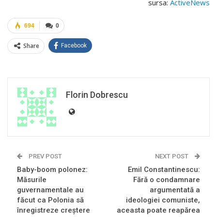
sursa:
ActiveNews
694
0
Share
Facebook
Florin Dobrescu
PREV POST
NEXT POST
Baby-boom polonez:
Emil Constantinescu:
Măsurile
Fără o condamnare
guvernamentale au
argumentată a
făcut ca Polonia să
ideologiei comuniste,
înregistreze creştere
aceasta poate reapărea