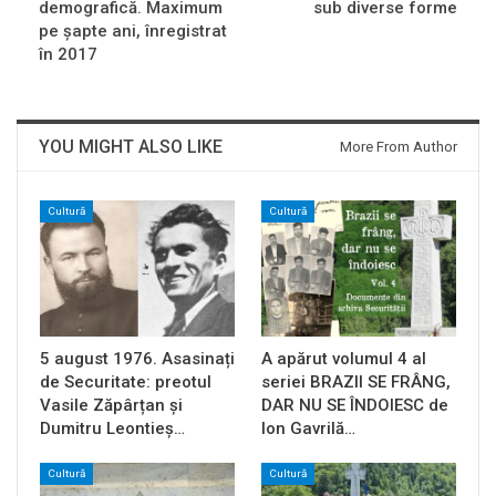
demografică. Maximum
sub diverse forme
pe şapte ani, înregistrat
în 2017
YOU MIGHT ALSO LIKE
More From Author
Cultură
Cultură
5 august 1976. Asasinați
A apărut volumul 4 al
de Securitate: preotul
seriei BRAZII SE FRÂNG,
Vasile Zăpârțan și
DAR NU SE ÎNDOIESC de
Dumitru Leontieș…
Ion Gavrilă…
Cultură
Cultură