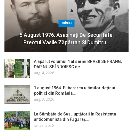
Cultură
5 August 1976. Asasinați De Securitate:
Preotul Vasile Zăpârțan Și Dumitru…
A apărut volumul 4 al seriei BRAZII SE FRÂNG,
DAR NU SE ÎNDOIESC de…
aug. 4, 2026
1 august 1964. Eliberarea ultimilor deținuți
politici din România…
aug. 3, 2026
La Sâmbăta de Sus, luptătorii în Rezistența
anticomunistă din Făgăraș…
iul. 27, 2026