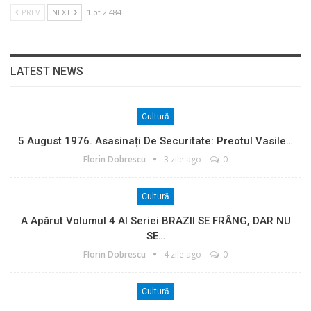
PREV
NEXT
1 of 2.484
LATEST NEWS
Cultură
5 August 1976. Asasinați De Securitate: Preotul Vasile…
Florin Dobrescu
3 zile ago
0
Cultură
A Apărut Volumul 4 Al Seriei BRAZII SE FRÂNG, DAR NU
SE…
Florin Dobrescu
4 zile ago
0
Cultură