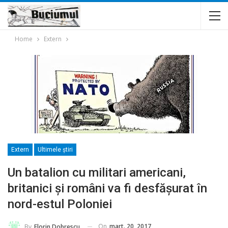
Home
Extern
Extern
Ultimele ştiri
Un batalion cu militari americani,
britanici și români va fi desfășurat în
nord-estul Poloniei
On
mart. 20, 2017
By
Florin Dobrescu