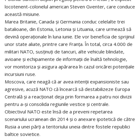
locotenent-colonelul american Steven Gventer, care conduce
această misiune.
Marea Britanie, Canada și Germania conduc celelalte trei
batalioane, din Estonia, Letonia și Lituania, care urmează să
devină operaționale în luna iunie. Ele vor beneficia de sprijinul
unor state aliate, printre care Franța. În total, circa 4.000 de
militari NATO, susținuți de tancuri, alte vehicule blindate,
avioane și echipamente de informații de înaltă tehnologie,
vor monitoriza și asigura apărarea în cazul oricărei potențiale
incursiuni ruse.
Moscova, care neagă că ar avea intenții expansioniste sau
agresive, acuză NATO că încearcă să destabilizeze Europa
Centrală și a reacționat deja prin formarea a patru noi divizii
pentru a-și consolida regiunile vestice și centrale.
Obiectivul NATO este însă de a preveni repetarea
scenariului ucrainean din 2014 și o anexare ipotetică de către
Rusia a unei părți a teritoriului uneia dintre fostele republici
baltice sovietice.