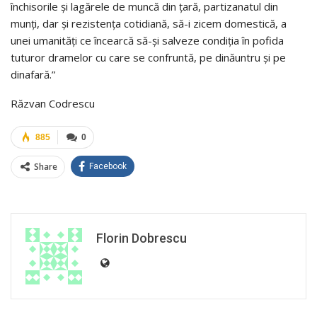
închisorile și lagărele de muncă din țară, partizanatul din
munți, dar și rezistența cotidiană, să-i zicem domestică, a
unei umanități ce încearcă să-și salveze condiția în pofida
tuturor dramelor cu care se confruntă, pe dinăuntru și pe
dinafară.”
Răzvan Codrescu
885
0
Share
Facebook
Florin Dobrescu