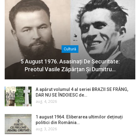
Cultură
5 August 1976. Asasinați De Securitate:
Preotul Vasile Zăpârțan Și Dumitru…
A apărut volumul 4 al seriei BRAZII SE FRÂNG,
DAR NU SE ÎNDOIESC de…
aug. 4, 2026
1 august 1964. Eliberarea ultimilor deținuți
politici din România…
aug. 3, 2026