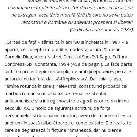
României moderne. Fie ca din jertfele lor, ca şi din
năzuinţele neîmplinite ale acestor decenii, noi, cei de azi, să
ne extragem acea tărie morală fără de care nu se va putea
reconstrui o Românie cu adevărat prosperă şi liberă!”
(Dedicaţia autorului din 1987)
„Cartea de față – zămislită în anii ’80 și înche
iată în 1987 – a
apărut, ce-i drept într-o ediție modestă, acum 22 de ani:
Corneliu Dida, Valea Nistrei. Din ciclul Sud-Est Saga, Editura
Conpress-Six, Constanţa, 1994 (458 de pagini). Ea face parte
dintr-un proiect epic mai amplu, de ambiții epopeice, pe care
autorului nu i-a fost dat să-l împlinească. Dar chiar și așa,
rămîne rotundă în sine și relevantă, constituind probabil cel
mai bun roman scris pînă azi pe tema rezistenței
anticomuniste și a întregii noastre tragedii istorice din inima
secolului XX. Dincolo de siguranța scriiturii, de forța
personajelor și de dinamica ideilor, avem de-a face cu fresca
unei lumi în toată tulburătoarea ei complexitate. E o realitate
care se deghizează în ficțiune romanescă, dar nu pierde