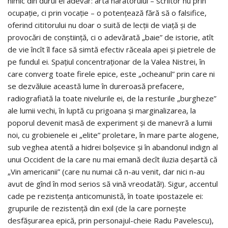
nimic din durul ei adevăr: arta naratorului – scriitor nu prin
ocupație, ci prin vocație – o potențează fără să o falsifice,
oferind cititorului nu doar o suită de lecții de viață și de
provocări de conștiință, ci o adevărată „baie” de istorie, atît
de vie încît îl face să simtă efectiv răceala apei și pietrele de
pe fundul ei. Spațiul concentraționar de la Valea Nistrei, în
care converg toate firele epice, este „ocheanul” prin care ni
se dezvăluie această lume în dureroasă prefacere,
radiografiată la toate nivelurile ei, de la resturile „burgheze”
ale lumii vechi, în luptă cu prigoana și marginalizarea, la
poporul devenit masă de experiment și de manevră a lumii
noi, cu grobienele ei „elite” proletare, în mare parte alogene,
sub veghea atentă a hidrei bolșevice și în abandonul indign al
unui Occident de la care nu mai emană decît iluzia deșartă că
„Vin americanii” (care nu numai că n-au venit, dar nici n-au
avut de gînd în mod serios să vină vreodată!). Sigur, accentul
cade pe rezistența anticomunistă, în toate ipostazele ei:
grupurile de rezistență din exil (de la care pornește
desfășurarea epică, prin personajul-cheie Radu Pavelescu),