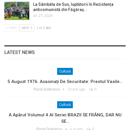
La Sâmbăta de Sus, luptătorii în Rezistența
anticomunistă din Făgăraș…
iul. 27, 2026
PREV
NEXT
1 of 2.484
LATEST NEWS
Cultură
5 August 1976. Asasinați De Securitate: Preotul Vasile…
Florin Dobrescu
10 ore ago
0
Cultură
A Apărut Volumul 4 Al Seriei BRAZII SE FRÂNG, DAR NU
SE…
Florin Dobrescu
o zi ago
0