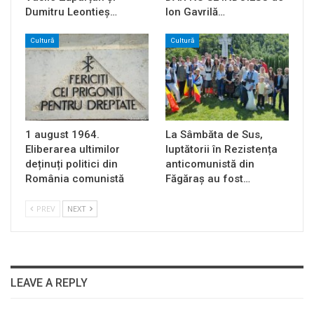
Dumitru Leontieș…
Ion Gavrilă…
Cultură
Cultură
1 august 1964.
La Sâmbăta de Sus,
Eliberarea ultimilor
luptătorii în Rezistența
deținuți politici din
anticomunistă din
România comunistă
Făgăraș au fost…
PREV
NEXT
LEAVE A REPLY