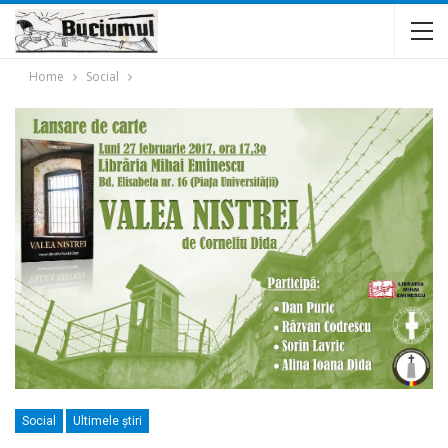
Home
Social
Social
Ultimele ştiri