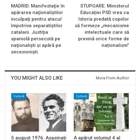
MADRID. Manifestaţie în
STUPOARE: Ministerul
apărarea naţionaliştilor
Educației PSD vrea ca
inculpaţi pentru atacul
Istoria predată copiilor
împotriva separatiştilor
să formeze „mecanisme
catalani. Justiţia
intelectuale care să
spaniolă persecută pe
prevină orice forme de
naţionalişti şi apără pe
naționalism”
secesionişti.
YOU MIGHT ALSO LIKE
More From Author
Cultură
Cultură
5 august 1976. Asasinați
A apărut volumul 4 al