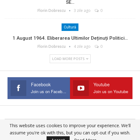
SE…
Florin Dobrescu
3 zile ago
0
Cultură
1 August 1964. Eliberarea Ultimilor Deținuți Politici…
Florin Dobrescu
4 zile ago
0
LOAD MORE POSTS
Facebook
Youtube
Join us on Facebook
Join us on Youtube
This website uses cookies to improve your experience. We'll
© 2025 - All Rights Reserved.
assume you're ok with this, but you can opt-out if you wish.
Website Design:
Buciumul