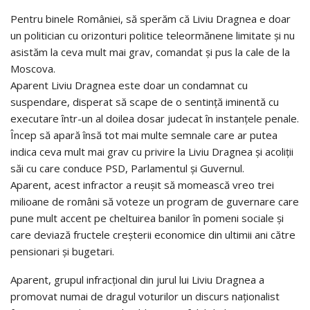
Pentru binele României, să sperăm că Liviu Dragnea e doar
un politician cu orizonturi politice teleormănene limitate și nu
asistăm la ceva mult mai grav, comandat și pus la cale de la
Moscova.
Aparent Liviu Dragnea este doar un condamnat cu
suspendare, disperat să scape de o sentință iminentă cu
executare într-un al doilea dosar judecat în instanțele penale.
Încep să apară însă tot mai multe semnale care ar putea
indica ceva mult mai grav cu privire la Liviu Dragnea și acoliții
săi cu care conduce PSD, Parlamentul și Guvernul.
Aparent, acest infractor a reușit să momească vreo trei
milioane de români să voteze un program de guvernare care
pune mult accent pe cheltuirea banilor în pomeni sociale și
care deviază fructele creșterii economice din ultimii ani către
pensionari și bugetari.
Aparent, grupul infracțional din jurul lui Liviu Dragnea a
promovat numai de dragul voturilor un discurs naționalist