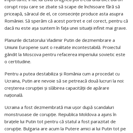
corupt roșu care se zbate să scape de închisoare fără să
priceapă, săracul de el, ce consecințe produce asta asupra
României. Să sperăm că acest portret e cel corect, pentru că
dacă nu este așa suntem în fața unei situații infinit mai grave.
Planurile dictatorului Vladimir Putin de dezmembrare a
Uniunii Europene sunt o realitate incontestabilă. Proiectul
gândit la Moscova pentru refacerea imperiului sovietic este
o certitudine.
Pentru a putea destabiliza și România cum a procedat cu
Ucraina, Putin are nevoie să se petreacă două lucruri la noi:
creșterea corupției și slăbirea capacității de apărare
națională.
Ucraina a fost dezmembrată mai ușor după scandaluri
monstruoase de corupție. Republica Moldova a ajuns în
brațele lui Putin tot pentru că statul a fost parazitat de
corupție. Bulgaria are acum la Putere amici ai lui Putin tot pe