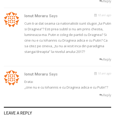
Reply
10 ani ago
Ionut Moraru
Says
Cum ti-ai dat seama ca nationalistii sunt slugoii „lui Putin
si Dragnea”? Esti prea subtil si nu am prins chestia,
lumineaza-ma. Putin e coleg de partid cu Dragnea? Si
cine nu e cu Iohannis cu Dragnea adica e cu Putin? Ca
sa citez pe cineva, „tu nu ai iesit inca din paradigma
stanga/dreapta” la nivelul anului 2017?
Reply
10 ani ago
Ionut Moraru
Says
Erata:
„cine nu e cu Iohannis e cu Dragnea adica e cu Putin”?
Reply
LEAVE A REPLY