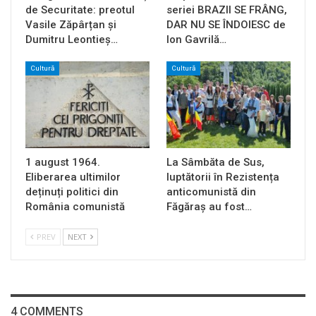
de Securitate: preotul
seriei BRAZII SE FRÂNG,
Vasile Zăpârțan și
DAR NU SE ÎNDOIESC de
Dumitru Leontieș…
Ion Gavrilă…
Cultură
Cultură
1 august 1964.
La Sâmbăta de Sus,
Eliberarea ultimilor
luptătorii în Rezistența
deținuți politici din
anticomunistă din
România comunistă
Făgăraș au fost…
PREV
NEXT
4 COMMENTS