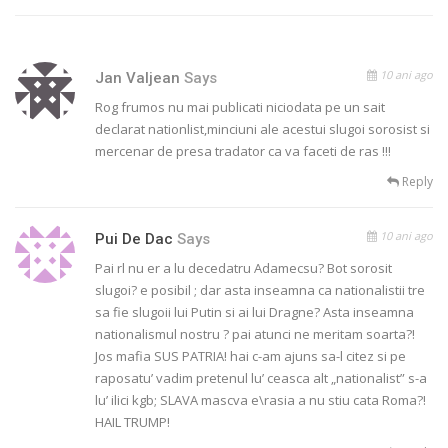
10 ani ago
Jan Valjean
Says
Rog frumos nu mai publicati niciodata pe un sait
declarat nationlist,minciuni ale acestui slugoi sorosist si
mercenar de presa tradator ca va faceti de ras !!!
Reply
10 ani ago
Pui De Dac
Says
Pai rl nu er a lu decedatru Adamecsu? Bot sorosit
slugoi? e posibil ; dar asta inseamna ca nationalistii tre
sa fie slugoii lui Putin si ai lui Dragne? Asta inseamna
nationalismul nostru ? pai atunci ne meritam soarta?!
Jos mafia SUS PATRIA! hai c-am ajuns sa-l citez si pe
raposatu’ vadim pretenul lu’ ceasca alt „nationalist” s-a
lu’ ilici kgb; SLAVA mascva e\rasia a nu stiu cata Roma?!
HAIL TRUMP!