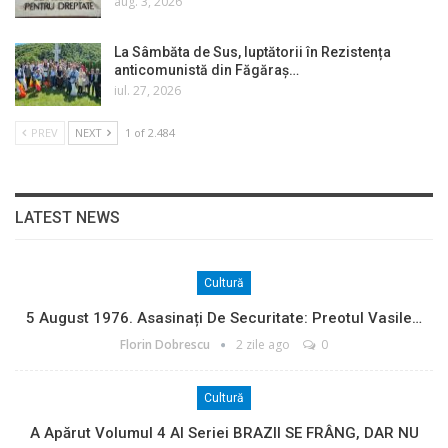
aug. 3, 2026
La Sâmbăta de Sus, luptătorii în Rezistența
anticomunistă din Făgăraș…
iul. 27, 2026
PREV
NEXT
1 of 2.484
LATEST NEWS
Cultură
5 August 1976. Asasinați De Securitate: Preotul Vasile…
Florin Dobrescu
2 zile ago
0
Cultură
A Apărut Volumul 4 Al Seriei BRAZII SE FRÂNG, DAR NU