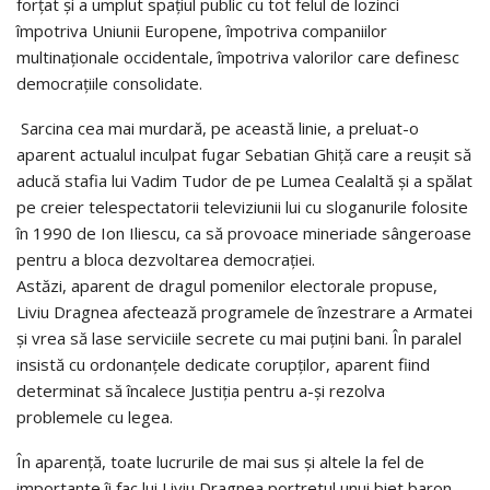
forțat și a umplut spațiul public cu tot felul de lozinci
împotriva Uniunii Europene, împotriva companiilor
multinaționale occidentale, împotriva valorilor care definesc
democrațiile consolidate.
Sarcina cea mai murdară, pe această linie, a preluat-o
aparent actualul inculpat fugar Sebatian Ghiță care a reușit să
aducă stafia lui Vadim Tudor de pe Lumea Cealaltă și a spălat
pe creier telespectatorii televiziunii lui cu sloganurile folosite
în 1990 de Ion Iliescu, ca să provoace mineriade sângeroase
pentru a bloca dezvoltarea democrației.
Astăzi, aparent de dragul pomenilor electorale propuse,
Liviu Dragnea afectează programele de înzestrare a Armatei
și vrea să lase serviciile secrete cu mai puțini bani. În paralel
insistă cu ordonanțele dedicate corupților, aparent fiind
determinat să încalece Justiția pentru a-și rezolva
problemele cu legea.
În aparență, toate lucrurile de mai sus și altele la fel de
importante îi fac lui Liviu Dragnea portretul unui biet baron