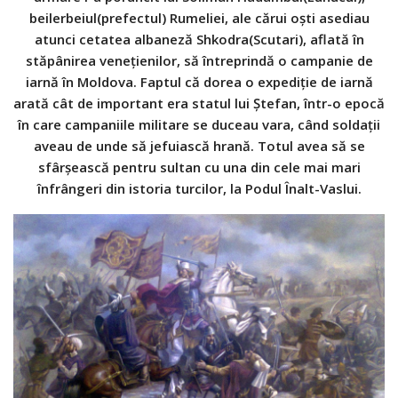
beilerbeiul(prefectul) Rumeliei, ale cărui oști asediau
atunci cetatea albaneză Shkodra(Scutari), aflată în
stăpânirea venețienilor, să întreprindă o campanie de
iarnă în Moldova. Faptul că dorea o expediție de iarnă
arată cât de important era statul lui Ștefan, într-o epocă
în care campaniile militare se duceau vara, când soldații
aveau de unde să jefuiască hrană. Totul avea să se
sfârșească pentru sultan cu una din cele mai mari
înfrângeri din istoria turcilor, la Podul Înalt-Vaslui.