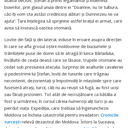
asaltul decisiv, Ștefan a primit legământul și îndemnul
boierilor, prin glasul unuia dintre ei “Doamne, nu te tulbura,
căci îți vom sta astăzi credincioși alături și Dumnezeu ne va
ajuta”. Țara înțelegea să sprijinine astfel brațul ei armat, care
avea să lovească oastea otomană.
Lovite din față și din lateral, induse în eroare asupra direcției
în care se afla grosul oștirii moldovene de buciumele și
trâmbițele puse de domn să le atragă în lunca Bârladului,
învăluite de ceața deasă care se lăsase, trupele otomane au
cedat sub presiunea atacului. Surprinși de asalturile cavaleriei
și pedestrimii lui Ștefan, loviți de tunurile care trăgeau
necontenit, dezorientați și împotmoliți în mlaștinile spre care
fuseseră atrași, turcii, câți nu au reușit să fugă, au fost uciși
sau făcuți prizonieri. Tot atât de necruțătoare ca bătălia a
fost și urmărirea, în cursul căreia numeroși alți turci și-au
pierdut viața. Expediția, care trebuia să îngenuncheze
Moldova se încheia catastrofal pentru invadatori.
Cronicile
turcești
relevă dezastrul din Moldova. Întors la Suceava,