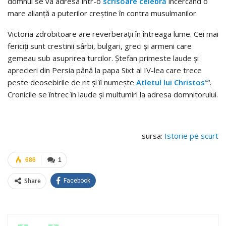
domnul se va adresa într-o
scrisoare celebră
încercând o
mare alianță a puterilor creștine în contra musulmanilor.
Victoria zdrobitoare are reverberații în întreaga lume. Cei mai
fericiți sunt crestinii sârbi, bulgari, greci și armeni care
gemeau sub asuprirea turcilor. Ștefan primeste laude și
aprecieri din Persia până la papa Sixt al IV-lea care trece
peste deosebirile de rit și îl numește
Atletul lui Christos
“
“.
Cronicile se întrec în laude și multumiri la adresa domnitorului.
sursa:
Istorie pe scurt
686
1
Share
Facebook