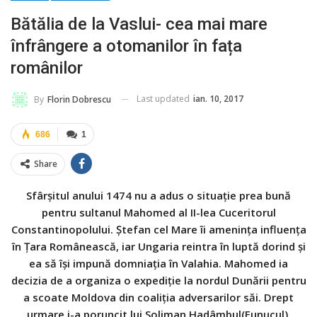
Bătălia de la Vaslui- cea mai mare
înfrângere a otomanilor în fața
românilor
Last updated
ian. 10, 2017
By
Florin Dobrescu
686
1
Share
Sfârșitul anului 1474 nu a adus o situație prea bună
pentru sultanul Mahomed al II-lea Cuceritorul
Constantinopolului. Ștefan cel Mare îi amenința influența
în Țara Românească, iar Ungaria reintra în luptă dorind și
ea să își impună domniația în Valahia. Mahomed ia
decizia de a organiza o expediție la nordul Dunării pentru
a scoate Moldova din coaliția adversarilor săi. Drept
urmare i-a poruncit lui Soliman Hadâmbul(Eunucul),