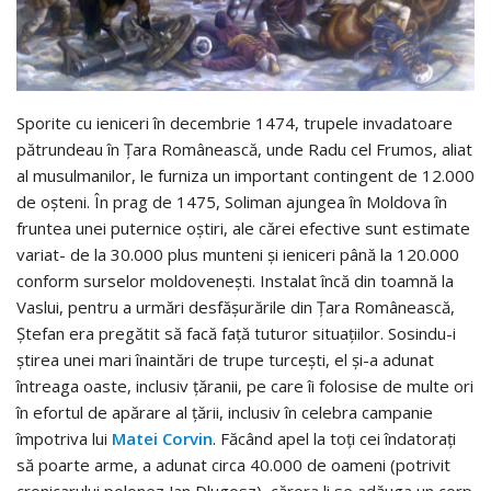
Sporite cu ieniceri în decembrie 1474, trupele invadatoare
pătrundeau în Țara Românească, unde Radu cel Frumos, aliat
al musulmanilor, le furniza un important contingent de 12.000
de oșteni. În prag de 1475, Soliman ajungea în Moldova în
fruntea unei puternice oștiri, ale cărei efective sunt estimate
variat- de la 30.000 plus munteni și ieniceri până la 120.000
conform surselor moldovenești. Instalat încă din toamnă la
Vaslui, pentru a urmări desfășurările din Țara Românească,
Ștefan era pregătit să facă față tuturor situațiilor. Sosindu-i
știrea unei mari înaintări de trupe turcești, el și-a adunat
întreaga oaste, inclusiv țăranii, pe care îi folosise de multe ori
în efortul de apărare al țării, inclusiv în celebra campanie
împotriva lui
Matei Corvin
. Făcând apel la toți cei îndatorați
să poarte arme, a adunat circa 40.000 de oameni (potrivit
cronicarului polonez Jan Dlugosz), cărora li se adăuga un corp