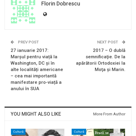
Florin Dobrescu
PREV POST
NEXT POST
27 ianuarie 2017:
2017 – O dublă
Marșul pentru viață la
semnificaţie. De la
Washington, DC și în
apărătorii Ortodoxiei la
alte localități americane
Moţa şi Marin.
– cea mai importantă
manifestare pro-viață a
anului în SUA
YOU MIGHT ALSO LIKE
More From Author
Cultură
Cultură