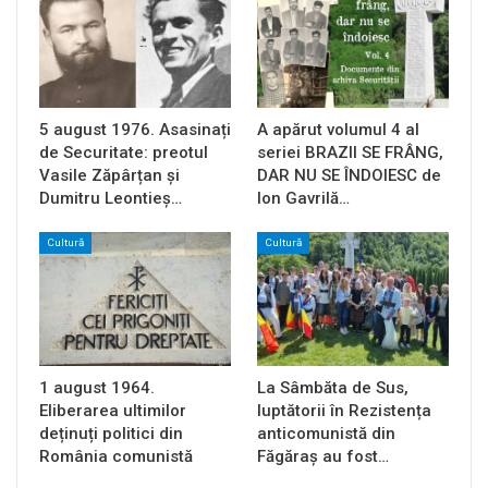
5 august 1976. Asasinați
A apărut volumul 4 al
de Securitate: preotul
seriei BRAZII SE FRÂNG,
Vasile Zăpârțan și
DAR NU SE ÎNDOIESC de
Dumitru Leontieș…
Ion Gavrilă…
Cultură
Cultură
1 august 1964.
La Sâmbăta de Sus,
Eliberarea ultimilor
luptătorii în Rezistența
deținuți politici din
anticomunistă din
România comunistă
Făgăraș au fost…