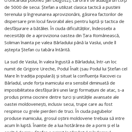
de 5000 de secui. Ștefan a utilizat clasica tactică a pustiirii
terenului și îngreunarea aprovizionării, găsirea factorilor de
dispersare prin locul favorabil ales pentru luptă și tactica de
desfășurare a bătăliei. În ciuda dificultăților, îndeosebi a
necesității de a aproviziona oastea din Țara Românească,
Soliman înainta pe valea Bârladului până la Vaslui, unde îl
aștepta Ștefan cu tabăra întărită.
La sud de Vaslui, în valea îngustă a Bârladului, într-un loc
numit de Grigore Ureche, Podul Înalt (sau Podul lui Ștefan cel
Mare în tradiția populară) și situat la confluența Racovei cu
Bârladul, unde forța inamicului era sensibil diminuată de
imposibilitatea desfășurării unei largi formațiuni de atac, s-a
produs prima ciocnire dintre turci și unitățile avansate ale
oastei moldovenești, inclusiv secui, trupe care au fost
respinse cu grele pierderi de truci. În ciuda pagubelor
produse inamicului, grosul oștirii moldovene trebuia să intre
acum în luptă. Înainte de a lua hotărârea de a porni și el la