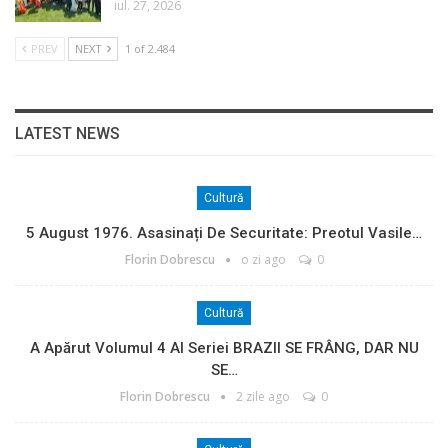
iul. 27, 2026
PREV
NEXT
1 of 2.484
LATEST NEWS
Cultură
5 August 1976. Asasinați De Securitate: Preotul Vasile…
Florin Dobrescu
o zi ago
0
Cultură
A Apărut Volumul 4 Al Seriei BRAZII SE FRÂNG, DAR NU
SE…
Florin Dobrescu
2 zile ago
0