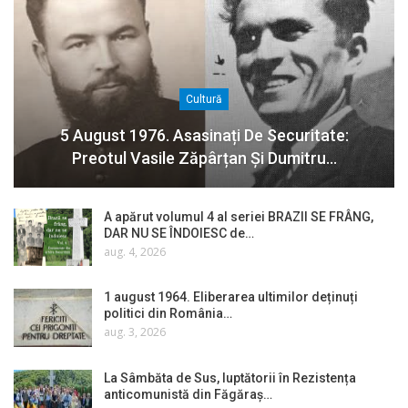
Cultură
5 August 1976. Asasinați De Securitate:
Preotul Vasile Zăpârțan Și Dumitru…
A apărut volumul 4 al seriei BRAZII SE FRÂNG,
DAR NU SE ÎNDOIESC de…
aug. 4, 2026
1 august 1964. Eliberarea ultimilor deținuți
politici din România…
aug. 3, 2026
La Sâmbăta de Sus, luptătorii în Rezistența
anticomunistă din Făgăraș…