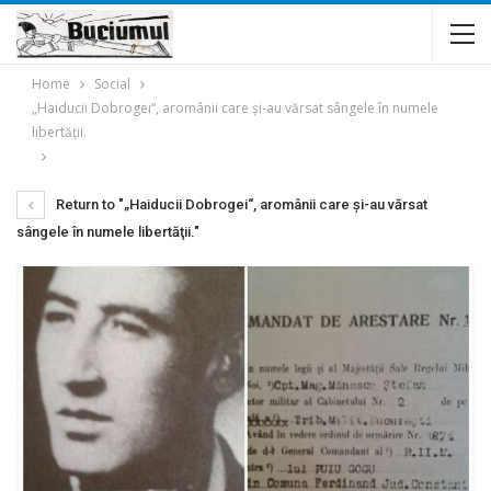
Home
Social
„Haiducii Dobrogei“, aromânii care şi-au vărsat sângele în numele
libertăţii.
Return to "„Haiducii Dobrogei“, aromânii care şi-au vărsat
sângele în numele libertăţii."