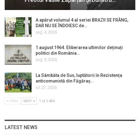
A apărut volumul 4 al seriei BRAZII SE FRÂNG,
DAR NU SE ÎNDOIESC de…
aug. 4, 2026
1 august 1964. Eliberarea ultimilor deținuți
politici din România…
aug. 3, 2026
La Sâmbăta de Sus, luptătorii în Rezistența
anticomunistă din Făgăraș…
iul. 27, 2026
PREV
NEXT
1 of 2.484
LATEST NEWS