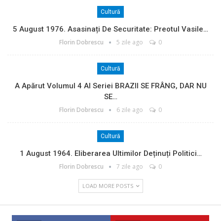
Cultură
5 August 1976. Asasinați De Securitate: Preotul Vasile…
Florin Dobrescu
5 zile ago
0
Cultură
A Apărut Volumul 4 Al Seriei BRAZII SE FRÂNG, DAR NU
SE…
Florin Dobrescu
6 zile ago
0
Cultură
1 August 1964. Eliberarea Ultimilor Deținuți Politici…
Florin Dobrescu
7 zile ago
0
LOAD MORE POSTS