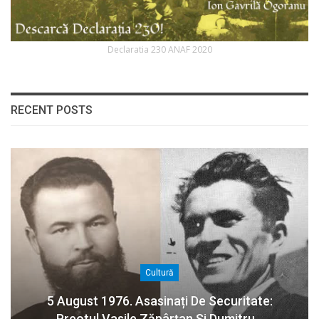
Declaratia 230 ANAF 2020
RECENT POSTS
Cultură
5 August 1976. Asasinați De Securitate:
Preotul Vasile Zăpârțan Și Dumitru…