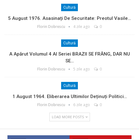
Cultură
5 August 1976. Asasinați De Securitate: Preotul Vasile…
Florin Dobrescu
4 zile ago
0
Cultură
A Apărut Volumul 4 Al Seriei BRAZII SE FRÂNG, DAR NU
SE…
Florin Dobrescu
5 zile ago
0
Cultură
1 August 1964. Eliberarea Ultimilor Deținuți Politici…
Florin Dobrescu
6 zile ago
0
LOAD MORE POSTS