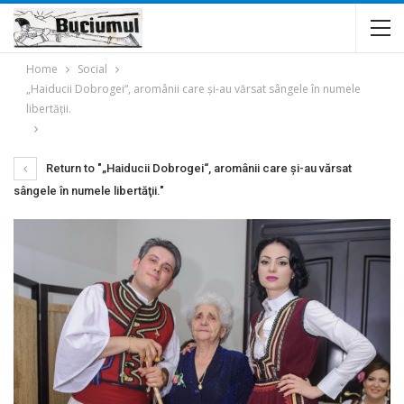
Home
Social
„Haiducii Dobrogei“, aromânii care şi-au vărsat sângele în numele
libertăţii.
Return to "„Haiducii Dobrogei“, aromânii care şi-au vărsat
sângele în numele libertăţii."