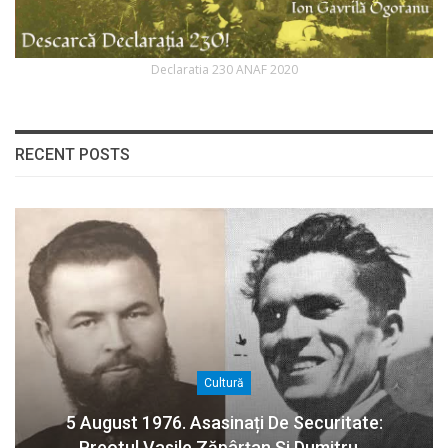
Declaratia 230 ANAF 2020
RECENT POSTS
Cultură
5 August 1976. Asasinați De Securitate:
Preotul Vasile Zăpârțan Și Dumitru…