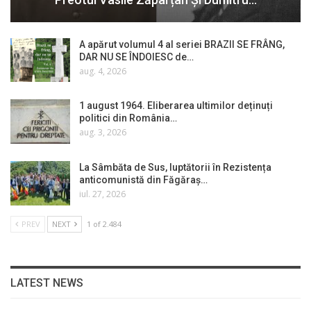
A apărut volumul 4 al seriei BRAZII SE FRÂNG,
DAR NU SE ÎNDOIESC de…
aug. 4, 2026
1 august 1964. Eliberarea ultimilor deținuți
politici din România…
aug. 3, 2026
La Sâmbăta de Sus, luptătorii în Rezistența
anticomunistă din Făgăraș…
iul. 27, 2026
PREV
NEXT
1 of 2.484
LATEST NEWS