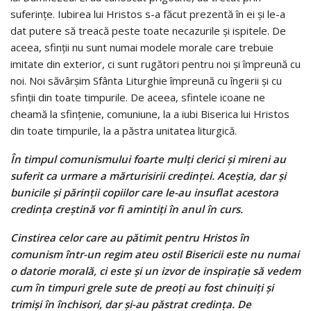
suferinţe. Iubirea lui Hristos s-a făcut prezentă în ei şi le-a
dat putere să treacă peste toate necazurile şi ispitele. De
aceea, sfinţii nu sunt numai modele morale care trebuie
imitate din exterior, ci sunt rugători pentru noi şi împreună cu
noi. Noi săvârşim Sfânta Liturghie împreună cu îngerii şi cu
sfinţii din toate timpurile. De aceea, sfintele icoane ne
cheamă la sfinţenie, comuniune, la a iubi Biserica lui Hristos
din toate timpurile, la a păstra unitatea liturgică.
În timpul comunismului foarte mulţi clerici şi mireni au
suferit ca urmare a mărturisirii credinţei. Aceştia, dar şi
bunicile şi părinţii copiilor care le-au insuflat acestora
credinţa creştină vor fi amintiţi în anul în curs.
Cinstirea celor care au pătimit pentru Hristos în
comunism într-un regim ateu ostil Bisericii este nu numai
o datorie morală, ci este şi un izvor de inspiraţie să vedem
cum în timpuri grele sute de preoţi au fost chinuiţi şi
trimişi în închisori, dar şi-au păstrat credinţa. De