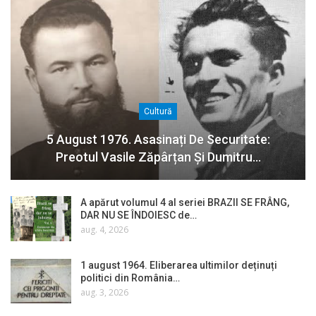
Cultură
5 August 1976. Asasinați De Securitate:
Preotul Vasile Zăpârțan Și Dumitru…
A apărut volumul 4 al seriei BRAZII SE FRÂNG,
DAR NU SE ÎNDOIESC de…
aug. 4, 2026
1 august 1964. Eliberarea ultimilor deținuți
politici din România…
aug. 3, 2026