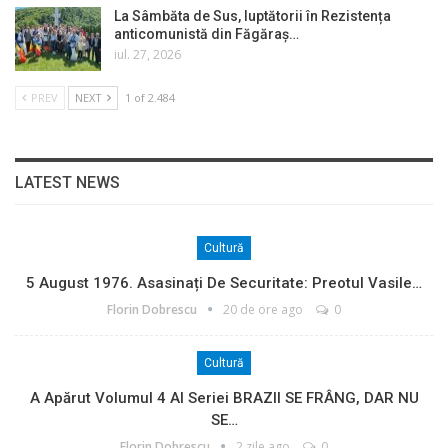
La Sâmbăta de Sus, luptătorii în Rezistența
anticomunistă din Făgăraș…
iul. 27, 2026
PREV
NEXT
1 of 2.484
LATEST NEWS
Cultură
5 August 1976. Asasinați De Securitate: Preotul Vasile…
Florin Dobrescu
20 de ore ago
0
Cultură
A Apărut Volumul 4 Al Seriei BRAZII SE FRÂNG, DAR NU
SE…
Florin Dobrescu
2 zile ago
0