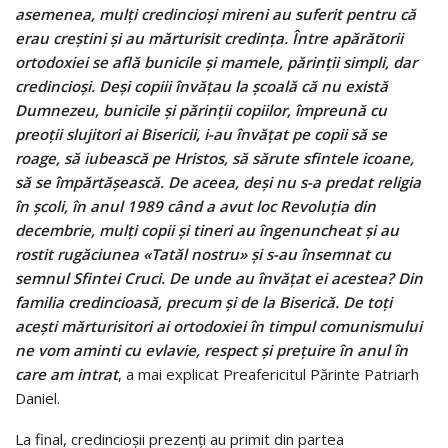
asemenea, mulţi credincioşi mireni au suferit pentru că
erau creştini şi au mărturisit credinţa. Între apărătorii
ortodoxiei se află bunicile şi mamele, părinţii simpli, dar
credincioşi. Deşi copiii învăţau la şcoală că nu există
Dumnezeu, bunicile şi părinţii copiilor, împreună cu
preoţii slujitori ai Bisericii, i-au învăţat pe copii să se
roage, să iubească pe Hristos, să sărute sfintele icoane,
să se împărtăşească. De aceea, deşi nu s-a predat religia
în şcoli, în anul 1989 când a avut loc Revoluţia din
decembrie, mulţi copii şi tineri au îngenuncheat şi au
rostit rugăciunea «Tatăl nostru» şi s-au însemnat cu
semnul Sfintei Cruci. De unde au învăţat ei acestea? Din
familia credincioasă, precum şi de la Biserică. De toţi
aceşti mărturisitori ai ortodoxiei în timpul comunismului
ne vom aminti cu evlavie, respect şi preţuire în anul în
care am intrat
, a mai explicat Preafericitul Părinte Patriarh
Daniel.
La final, credincioşii prezenţi au primit din partea