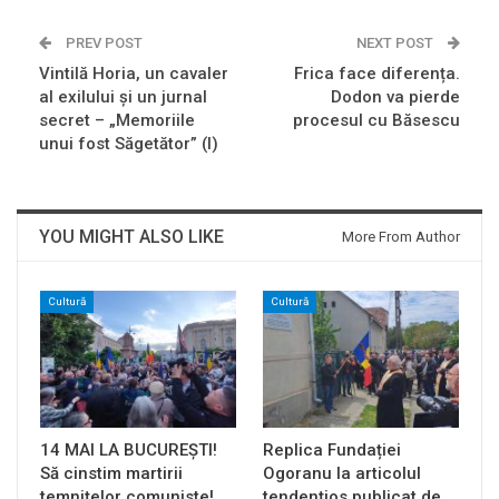
PREV POST
NEXT POST
Vintilă Horia, un cavaler
Frica face diferența.
al exilului şi un jurnal
Dodon va pierde
secret – „Memoriile
procesul cu Băsescu
unui fost Săgetător” (I)
YOU MIGHT ALSO LIKE
More From Author
Cultură
Cultură
14 MAI LA BUCUREȘTI!
Replica Fundației
Să cinstim martirii
Ogoranu la articolul
temnițelor comuniste!
tendențios publicat de