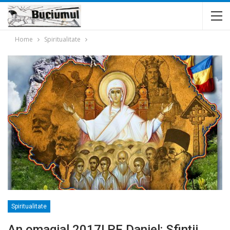
Home
Spiritualitate
Spiritualitate
An omagial 2017! PF Daniel: Sfinţii