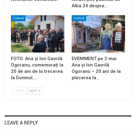
Alba 24 despre…
Cultură
Cultură
FOTO. Ana și Ion Gavrilă
EVENIMENT pe 2 mai:
Ogoranu, comemorați la
Ana și Ion Gavrilă
20 de ani de la trecerea
Ogoranu – 20 ani de la
la Domnul.…
plecarea la…
PREV
NEXT
LEAVE A REPLY