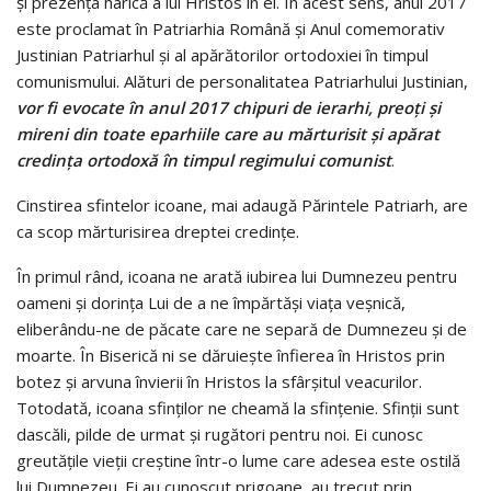
şi prezenţa harică a lui Hristos în ei. În acest sens, anul 2017
este proclamat în Patriarhia Română şi Anul comemorativ
Justinian Patriarhul şi al apărătorilor ortodoxiei în timpul
comunismului. Alături de personalitatea Patriarhului Justinian,
vor fi evocate în anul 2017 chipuri de ierarhi, preoţi şi
mireni din toate eparhiile care au mărturisit şi apărat
credinţa ortodoxă în timpul regimului comunist
.
Cinstirea sfintelor icoane, mai adaugă Părintele Patriarh, are
ca scop mărturisirea dreptei credinţe.
În primul rând, icoana ne arată iubirea lui Dumnezeu pentru
oameni şi dorinţa Lui de a ne împărtăşi viaţa veşnică,
eliberându-ne de păcate care ne separă de Dumnezeu şi de
moarte. În Biserică ni se dăruieşte înfierea în Hristos prin
botez şi arvuna învierii în Hristos la sfârşitul veacurilor.
Totodată, icoana sfinţilor ne cheamă la sfinţenie. Sfinţii sunt
dascăli, pilde de urmat şi rugători pentru noi. Ei cunosc
greutăţile vieţii creştine într-o lume care adesea este ostilă
lui Dumnezeu. Ei au cunoscut prigoane, au trecut prin