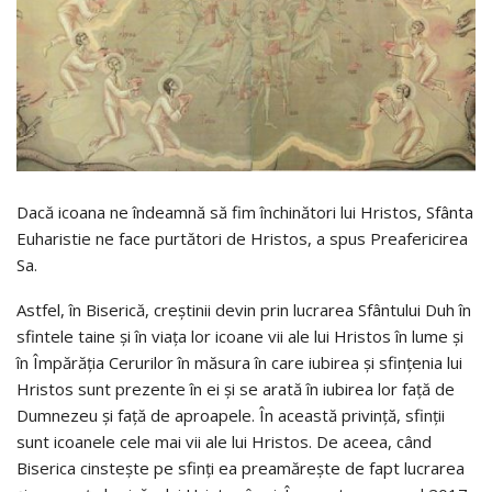
Dacă icoana ne îndeamnă să fim închinători lui Hristos, Sfânta
Euharistie ne face purtători de Hristos, a spus Preafericirea
Sa.
Astfel, în Biserică, creştinii devin prin lucrarea Sfântului Duh în
sfintele taine şi în viaţa lor icoane vii ale lui Hristos în lume şi
în Împărăţia Cerurilor în măsura în care iubirea şi sfinţenia lui
Hristos sunt prezente în ei şi se arată în iubirea lor faţă de
Dumnezeu şi faţă de aproapele. În această privinţă, sfinţii
sunt icoanele cele mai vii ale lui Hristos. De aceea, când
Biserica cinsteşte pe sfinţi ea preamăreşte de fapt lucrarea