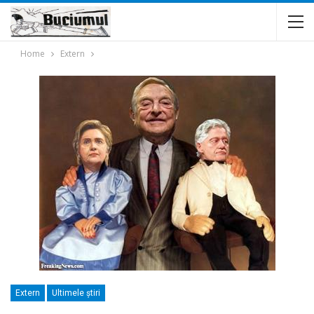
Home
Extern
Extern
Ultimele ştiri