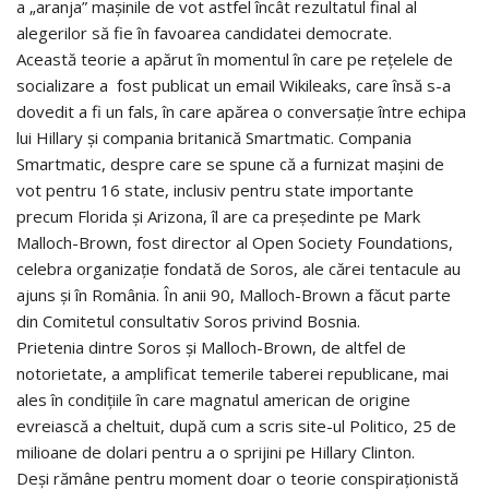
a „aranja” mașinile de vot astfel încât rezultatul final al
alegerilor să fie în favoarea candidatei democrate.
Această teorie a apărut în momentul în care pe rețelele de
socializare a fost publicat un email Wikileaks, care însă s-a
dovedit a fi un fals, în care apărea o conversație între echipa
lui Hillary și compania britanică Smartmatic. Compania
Smartmatic, despre care se spune că a furnizat mașini de
vot pentru 16 state, inclusiv pentru state importante
precum Florida și Arizona, îl are ca președinte pe Mark
Malloch-Brown, fost director al Open Society Foundations,
celebra organizație fondată de Soros, ale cărei tentacule au
ajuns și în România. În anii 90, Malloch-Brown a făcut parte
din Comitetul consultativ Soros privind Bosnia.
Prietenia dintre Soros și Malloch-Brown, de altfel de
notorietate, a amplificat temerile taberei republicane, mai
ales în condițiile în care magnatul american de origine
evreiască a cheltuit, după cum a scris site-ul Politico, 25 de
milioane de dolari pentru a o sprijini pe Hillary Clinton.
Deși rămâne pentru moment doar o teorie conspiraționistă