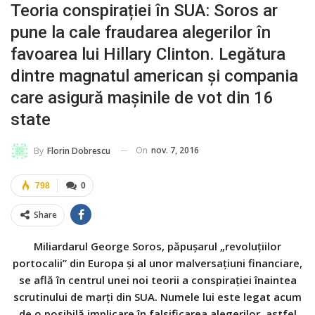
Teoria conspirației în SUA: Soros ar
pune la cale fraudarea alegerilor în
favoarea lui Hillary Clinton. Legătura
dintre magnatul american și compania
care asigură mașinile de vot din 16
state
On
nov. 7, 2016
By
Florin Dobrescu
798
0
Share
Miliardarul George Soros, păpușarul „revoluțiilor
portocalii” din Europa și al unor malversațiuni financiare,
se află în centrul unei noi teorii a conspirației înaintea
scrutinului de marți din SUA. Numele lui este legat acum
de o posibilă implicare în falsificarea alegerilor, astfel