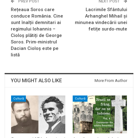
PREV POST
NEXT POST
Rețeaua Soros care
Lacrimile Sfântului
conduce România. Cine
Arhanghel Mihail și
sunt înalții demnitari ai
minunea vindecării unei
regimului Iohannis –
fetițe surdo-mute
Cioloș plătiți de George
Soros. Prim-ministrul
Dacian Cioloș este pe
listă
YOU MIGHT ALSO LIKE
More From Author
Cultură
Cultură