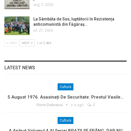
aug. 3, 2026
La Sâmbăta de Sus, luptătorii în Rezistența
anticomunistă din Făgăraș…
iul. 27, 2026
PREV
NEXT
1 of 2.484
LATEST NEWS
Cultură
5 August 1976. Asasinați De Securitate: Preotul Vasile…
Florin Dobrescu
o zi ago
0
Cultură
A Apărut Volumul 4 Al Seriei BRAZII SE FRÂNG, DAR NU