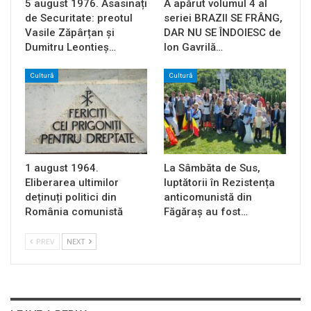
5 august 1976. Asasinați
A apărut volumul 4 al
de Securitate: preotul
seriei BRAZII SE FRÂNG,
Vasile Zăpârțan și
DAR NU SE ÎNDOIESC de
Dumitru Leontieș…
Ion Gavrilă…
Cultură
Cultură
1 august 1964.
La Sâmbăta de Sus,
Eliberarea ultimilor
luptătorii în Rezistența
deținuți politici din
anticomunistă din
România comunistă
Făgăraș au fost…
PREV
NEXT