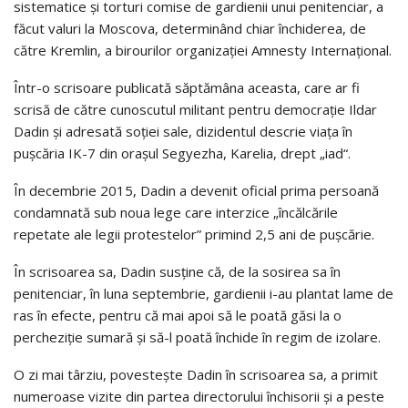
sistematice şi torturi comise de gardienii unui penitenciar, a
făcut valuri la Moscova, determinând chiar închiderea, de
către Kremlin, a birourilor organizaţiei Amnesty Internaţional.
Într-o scrisoare publicată săptămâna aceasta, care ar fi
scrisă de către cunoscutul militant pentru democraţie Ildar
Dadin şi adresată soţiei sale, dizidentul descrie viaţa în
puşcăria IK-7 din oraşul Segyezha, Karelia, drept „iad“.
În decembrie 2015, Dadin a devenit oficial prima persoană
condamnată sub noua lege care interzice „încălcările
repetate ale legii protestelor” primind 2,5 ani de puşcărie.
În scrisoarea sa, Dadin susţine că, de la sosirea sa în
penitenciar, în luna septembrie, gardienii i-au plantat lame de
ras în efecte, pentru că mai apoi să le poată găsi la o
percheziţie sumară şi să-l poată închide în regim de izolare.
O zi mai târziu, povesteşte Dadin în scrisoarea sa, a primit
numeroase vizite din partea directorului închisorii şi a peste