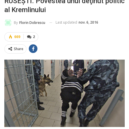
RUSEŞTI. Povestea unui deţinut politic
al Kremlinului
Last updated
nov. 6, 2016
By
Florin Dobrescu
669
2
Share