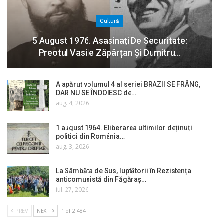
Cultură
5 August 1976. Asasinați De Securitate:
Preotul Vasile Zăpârțan Și Dumitru…
A apărut volumul 4 al seriei BRAZII SE FRÂNG,
DAR NU SE ÎNDOIESC de…
aug. 4, 2026
1 august 1964. Eliberarea ultimilor deținuți
politici din România…
aug. 3, 2026
La Sâmbăta de Sus, luptătorii în Rezistența
anticomunistă din Făgăraș…
iul. 27, 2026
PREV
NEXT
1 of 2.484