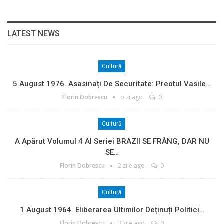
LATEST NEWS
Cultură
5 August 1976. Asasinați De Securitate: Preotul Vasile…
Florin Dobrescu
o zi ago
0
Cultură
A Apărut Volumul 4 Al Seriei BRAZII SE FRÂNG, DAR NU
SE…
Florin Dobrescu
2 zile ago
0
Cultură
1 August 1964. Eliberarea Ultimilor Deținuți Politici…
Florin Dobrescu
3 zile ago
0