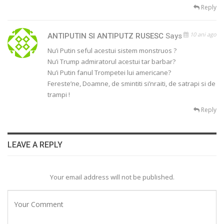
Reply
10 ani ago
ANTIPUTIN SI ANTIPUTZ RUSESC
Says
Nu’i Putin seful acestui sistem monstruos ?
Nu’i Trump admiratorul acestui tar barbar?
Nu’i Putin fanul Trompetei lui americane?
Fereste’ne, Doamne, de smintiti si’nraiti, de satrapi si de
trampi !
Reply
LEAVE A REPLY
Your email address will not be published.