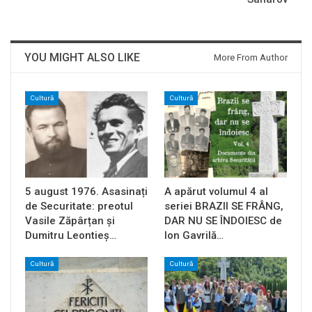
YOU MIGHT ALSO LIKE
More From Author
Cultură
Cultură
5 august 1976. Asasinați
A apărut volumul 4 al
de Securitate: preotul
seriei BRAZII SE FRÂNG,
Vasile Zăpârțan și
DAR NU SE ÎNDOIESC de
Dumitru Leontieș…
Ion Gavrilă…
Cultură
Cultură