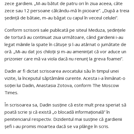
zece gardieni. „M-au bătut de patru ori în ziua aceea, câte
zece sau 12 persoane călcându-mă în picioare”. „După a treia
şedinţă de bătaie, m-au băgat cu capul în veceul celulei”.
Conform scrisorii sale publicată pe siteul Meduza, şedinţele
de tortură au continuat ziua următoare, când gardienii i-au
legat mâinile la spate în cătuşe şi l-au atârnat o jumătate de
oră. „Mi-au dat jos chiloţii şi m-au ameninţat că vor aduce un
prizonier care mă va viola dacă nu renunţ la greva foamei”.
Dadin ar fi dictat scrisoarea avocatului său în timpul unei
vizite, la începutul săptămânii curente. Acesta i-a înmânat-o
soţiei lui Dadin, Anastasia Zotova, conform The Moscow
Times.
În scrisoarea sa, Dadin susţine că este mult prea speriat să
poată scrie şi că există „o blocadă informaţională” în
penitenciarul respectiv. Dizidentul mai susţine că gardienii
şefi i-au promis moartea dacă se va plânge în scris.