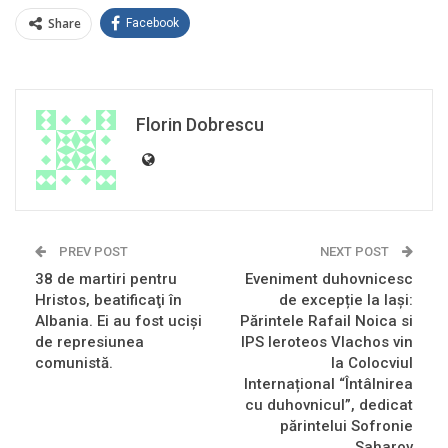
Share
Facebook
Florin Dobrescu
PREV POST
NEXT POST
38 de martiri pentru
Eveniment duhovnicesc
Hristos, beatificaţi în
de excepție la Iași:
Albania. Ei au fost ucişi
Părintele Rafail Noica si
de represiunea
IPS Ieroteos Vlachos vin
comunistă.
la Colocviul
Internațional “Întâlnirea
cu duhovnicul”, dedicat
părintelui Sofronie
Saharov