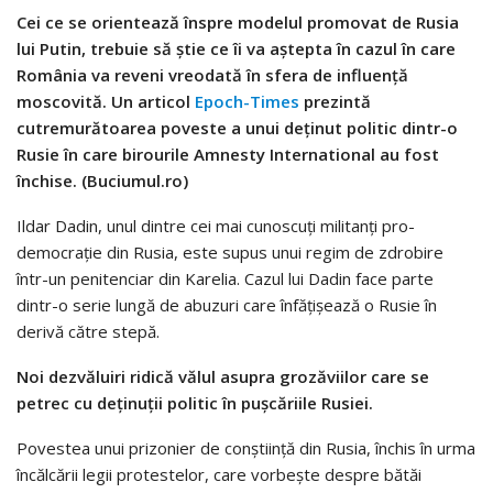
Cei ce se orientează înspre modelul promovat de Rusia
lui Putin, trebuie să ştie ce îi va aştepta în cazul în care
România va reveni vreodată în sfera de influenţă
moscovită. Un articol
Epoch-Times
prezintă
cutremurătoarea poveste a unui deţinut politic dintr-o
Rusie în care birourile Amnesty International au fost
închise. (Buciumul.ro)
Ildar Dadin, unul dintre cei mai cunoscuţi militanţi pro-
democraţie din Rusia, este supus unui regim de zdrobire
într-un penitenciar din Karelia. Cazul lui Dadin face parte
dintr-o serie lungă de abuzuri care înfăţişează o Rusie în
derivă către stepă.
Noi dezvăluiri ridică vălul asupra grozăviilor care se
petrec cu deţinuţii politic în puşcăriile Rusiei.
Povestea unui prizonier de conştiinţă din Rusia, închis în urma
încălcării legii protestelor, care vorbeşte despre bătăi