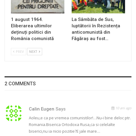
1 august 1964.
La Sâmbăta de Sus,
Eliberarea ultimilor
luptătorii în Rezistența
deținuți politici din
anticomunistă din
România comunistă
Făgăraș au fost…
PREV
NEXT
2 COMMENTS
10 ani ago
Calin Eugen
Says
Aoleu,e ca pe vremea comunistilor!…Nu-i bine deloc ptr.
Romania.Biserica Ortodoxa Rusa,ca si celelalte
biserici,nu ia nicio pozitie?E jale mare…