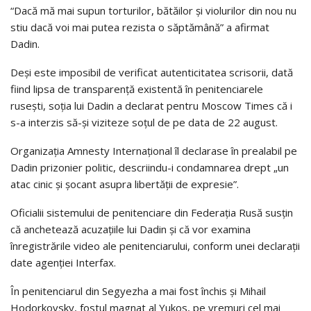
“Dacă mă mai supun torturilor, bătăilor şi violurilor din nou nu
stiu dacă voi mai putea rezista o săptămână” a afirmat
Dadin.
Deşi este imposibil de verificat autenticitatea scrisorii, dată
fiind lipsa de transparenţă existentă în penitenciarele
ruseşti, soţia lui Dadin a declarat pentru Moscow Times că i
s-a interzis să-şi viziteze soţul de pe data de 22 august.
Organizaţia Amnesty Internaţional îl declarase în prealabil pe
Dadin prizonier politic, descriindu-i condamnarea drept „un
atac cinic şi şocant asupra libertăţii de expresie”.
Oficialii sistemului de penitenciare din Federaţia Rusă susţin
că anchetează acuzaţiile lui Dadin şi că vor examina
înregistrările video ale penitenciarului, conform unei declaraţii
date agenţiei Interfax.
În penitenciarul din Segyezha a mai fost închis şi Mihail
Hodorkovsky, fostul magnat al Yukos, pe vremuri cel mai