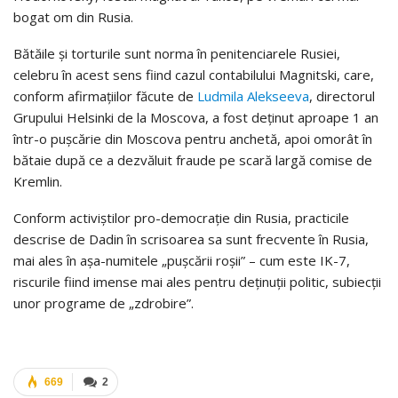
bogat om din Rusia.
Bătăile şi torturile sunt norma în penitenciarele Rusiei,
celebru în acest sens fiind cazul contabilului Magnitski, care,
conform afirmaţiilor făcute de
Ludmila Alekseeva
, directorul
Grupului Helsinki de la Moscova, a fost deţinut aproape 1 an
într-o puşcărie din Moscova pentru anchetă, apoi omorât în
bătaie după ce a dezvăluit fraude pe scară largă comise de
Kremlin.
Conform activiştilor pro-democraţie din Rusia, practicile
descrise de Dadin în scrisoarea sa sunt frecvente în Rusia,
mai ales în aşa-numitele „puşcării roşii” – cum este IK-7,
riscurile fiind imense mai ales pentru deţinuţii politic, subiecţii
unor programe de „zdrobire”.
669
2