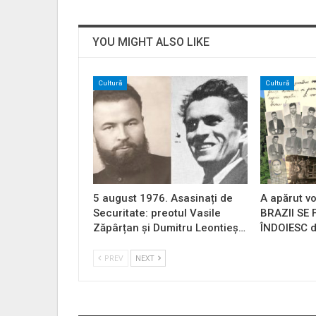
YOU MIGHT ALSO LIKE
Cultură
Cultură
5 august 1976. Asasinați de
A apărut vo
Securitate: preotul Vasile
BRAZII SE
Zăpârțan și Dumitru Leontieș…
ÎNDOIESC d
PREV
NEXT