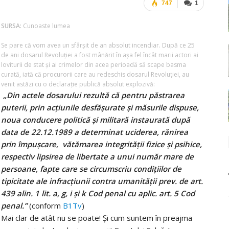
747
1
SURSA:
Cunoaste lumea
Se pare că vom avea un sfârșit de an absolut incendiar. După ce 25
de ani dosarul Revoluției a fost mânărit în așa fel încât marii actori ai
loviturii de stat și ai crimelor din acea perioadă să scape basma
curată, iată că procurorii care au redeschis dosarul Revoluției, au
venit astăzi cu o declarație publică absolut explozivă:
„Din actele dosarului rezultă că pentru păstrarea
puterii, prin acțiunile desfășurate și măsurile dispuse,
noua conducere politică și militară instaurată după
data de 22.12.1989 a determinat uciderea, rănirea
prin împușcare, vătămarea integrității fizice și psihice,
respectiv lipsirea de libertate a unui număr mare de
persoane, fapte care se circumscriu condițiilor de
tipicitate ale infracțiunii contra umanității prev. de art.
439 alin. 1 lit. a, g, i și k Cod penal cu aplic. art. 5 Cod
penal.”
(conform
B1Tv
)
Mai clar de atât nu se poate! Și cum suntem în preajma