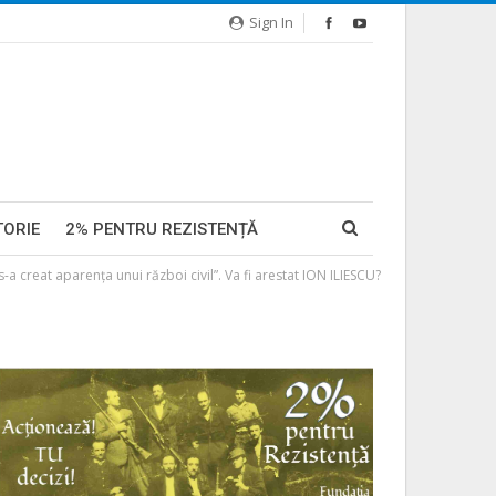
Sign In
TORIE
2% PENTRU REZISTENȚĂ
a creat aparenţa unui război civil”. Va fi arestat ION ILIESCU?