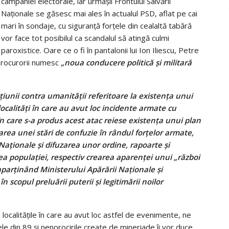
campaniei electorale, iar urmașii Frontului Salvării
Naționale se găsesc mai ales în actualul PSD, aflat pe cai
mari în sondaje, cu siguranță forțele din cealaltă tabără
vor face tot posibilul ca scandalul să atingă culmi
paroxistice. Oare ce o fi în pantalonii lui Ion Iliescu, Petre
e procurorii numesc
„noua conducere politică și militară
ţiunii contra umanităţii referitoare la existenţa unui
ocalităţi în care au avut loc incidente armate cu
 care s-a produs acest atac reiese existenţa unui plan
area unei stări de confuzie în rândul forţelor armate,
 Naţionale şi difuzarea unor ordine, rapoarte şi
rea populaţiei, respectiv crearea aparenţei unui „război
 aparţinând Ministerului Apărării Naţionale şi
n scopul preluării puterii şi legitimării noilor
 localitățile în care au avut loc astfel de evenimente, ne
ele din 89 și nenorocirile create de mineriade îi vor duce