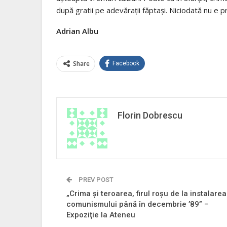
după gratii pe adevărații făptași. Niciodată nu e p
Adrian Albu
Share
Facebook
Florin Dobrescu
PREV POST
„Crima şi teroarea, firul roşu de la instalarea
comunismului până în decembrie ’89” –
Expoziţie la Ateneu