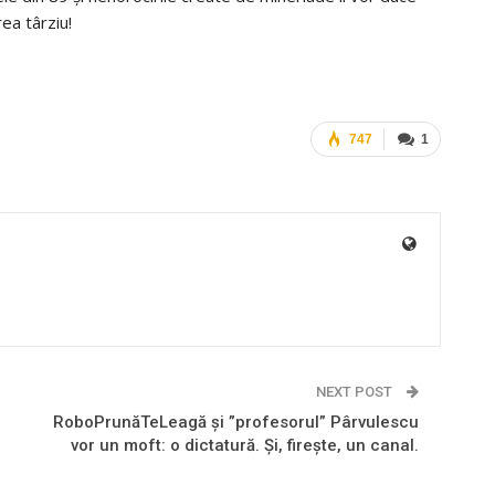
rea târziu!
747
1
NEXT POST
RoboPrunăTeLeagă şi ”profesorul” Pârvulescu
vor un moft: o dictatură. Şi, fireşte, un canal.