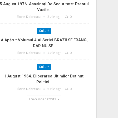
5 August 1976. Asasinați De Securitate: Preotul
Vasile…
Florin Dobrescu
3 zile ago
0
Cultură
A Apărut Volumul 4 Al Seriei BRAZII SE FRÂNG,
DAR NU SE…
Florin Dobrescu
4 zile ago
0
Cultură
1 August 1964. Eliberarea Ultimilor Deținuți
Politici…
Florin Dobrescu
5 zile ago
0
LOAD MORE POSTS