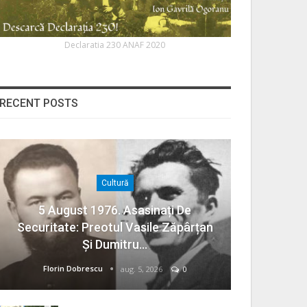
Declaratia 230 ANAF 2020
RECENT POSTS
Cultură
5 August 1976. Asasinați De
Securitate: Preotul Vasile Zăpârțan
Și Dumitru…
Florin Dobrescu
aug. 5, 2026
0