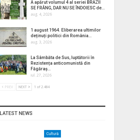
A apărut volumul 4 al seriei BRAZII
SE FRÂNG, DAR NU SE ÎNDOIESC de…
aug. 4, 2026
1 august 1964. Eliberarea ultimilor
deținuți politici din România…
aug. 3, 2026
La Sâmbăta de Sus, luptătorii în
Rezistența anticomunistă din
Făgăraș…
iul. 27, 2026
PREV
NEXT
1 of 2.484
LATEST NEWS
Cultură