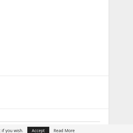
Website Design:
Buciumul
 if you wish.
Accept
Read More