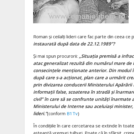
Roman și ceilalți lideri care fac parte din ceea c
instaurată după data de 22.12.1989”?
Și mai spun procurorii:
„Situaţia premisă a infrac
atac generalizat rezultă din numărul mare de l
consecinţele menţionate anterior. Din modul în
după care s-a acţionat, plan care a urmărit cre
prin divizarea conducerii Ministerului Apărării
informaţii false, scoaterea în stradă şi înarma
civil” în care să se confrunte unităţi înarmate
Ministerului de Interne sau aceluiaşi minister, î
lideri.”
(conform
B1Tv
)
În condițiile în care cercetarea se extinde în toate
așteaptă vremuri tulburi. Poate că în sfârșit, crim