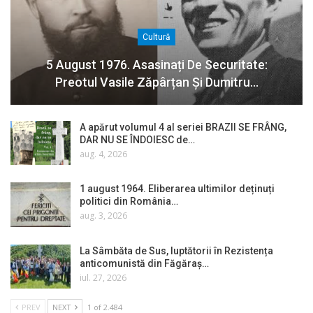
Cultură
5 August 1976. Asasinați De Securitate:
Preotul Vasile Zăpârțan Și Dumitru…
A apărut volumul 4 al seriei BRAZII SE FRÂNG,
DAR NU SE ÎNDOIESC de…
aug. 4, 2026
1 august 1964. Eliberarea ultimilor deținuți
politici din România…
aug. 3, 2026
La Sâmbăta de Sus, luptătorii în Rezistența
anticomunistă din Făgăraș…
iul. 27, 2026
PREV
NEXT
1 of 2.484