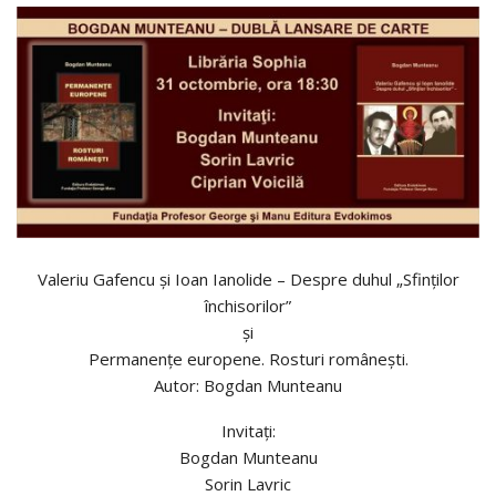
Valeriu Gafencu şi Ioan Ianolide – Despre duhul „Sfinţilor
închisorilor”
şi
Permanenţe europene. Rosturi româneşti.
Autor: Bogdan Munteanu
Invitaţi:
Bogdan Munteanu
Sorin Lavric