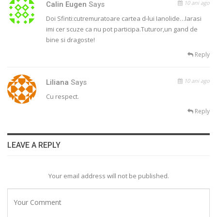
10 ani ago
Calin Eugen
Says
Doi Sfinti:cutremuratoare cartea d-lui Ianolide…Iarasi
imi cer scuze ca nu pot participa.Tuturor,un gand de
bine si dragoste!
Reply
10 ani ago
Liliana
Says
Cu respect.
Reply
LEAVE A REPLY
Your email address will not be published.