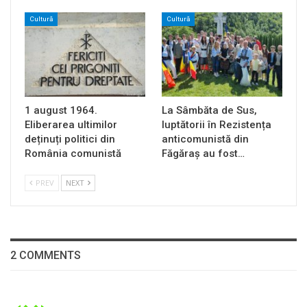
Cultură
Cultură
1 august 1964.
La Sâmbăta de Sus,
Eliberarea ultimilor
luptătorii în Rezistența
deținuți politici din
anticomunistă din
România comunistă
Făgăraș au fost…
PREV
NEXT
2 COMMENTS