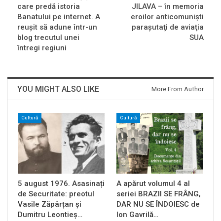
care predă istoria
JILAVA – în memoria
Banatului pe internet. A
eroilor anticomunişti
reuşit să adune într-un
paraşutaţi de aviaţia
blog trecutul unei
SUA
întregi regiuni
YOU MIGHT ALSO LIKE
More From Author
Cultură
Cultură
5 august 1976. Asasinați
A apărut volumul 4 al
de Securitate: preotul
seriei BRAZII SE FRÂNG,
Vasile Zăpârțan și
DAR NU SE ÎNDOIESC de
Dumitru Leontieș…
Ion Gavrilă…