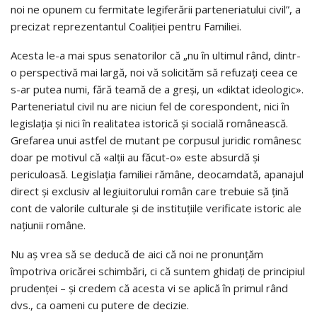
noi ne opunem cu fermitate legiferării parteneriatului civil”, a
precizat reprezentantul Coaliției pentru Familiei.
Acesta le-a mai spus senatorilor că „nu în ultimul rând, dintr-
o perspectivă mai largă, noi vă solicităm să refuzați ceea ce
s-ar putea numi, fără teamă de a greși, un «diktat ideologic».
Parteneriatul civil nu are niciun fel de corespondent, nici în
legislația și nici în realitatea istorică și socială românească.
Grefarea unui astfel de mutant pe corpusul juridic românesc
doar pe motivul că «alții au făcut-o» este absurdă și
periculoasă. Legislația familiei rămâne, deocamdată, apanajul
direct și exclusiv al legiuitorului român care trebuie să țină
cont de valorile culturale și de instituțiile verificate istoric ale
națiunii române.
Nu aș vrea să se deducă de aici că noi ne pronunțăm
împotriva oricărei schimbări, ci că suntem ghidați de principiul
prudenței – și credem că acesta vi se aplică în primul rând
dvs., ca oameni cu putere de decizie.