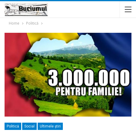
Home
Politică
Politică
Social
Ultimele ştiri