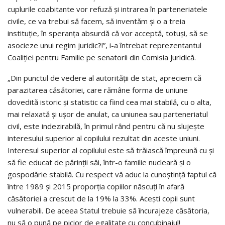
cuplurile coabitante vor refuză și intrarea în parteneriatele
civile, ce va trebui să facem, să inventăm și o a treia
instituție, în speranța absurdă că vor acceptă, totuși, să se
asocieze unui regim juridic?!”, i-a întrebat reprezentantul
Coaliției pentru Familie pe senatorii din Comisia Juridică.
„Din punctul de vedere al autorității de stat, apreciem că
parazitarea căsătoriei, care rămâne forma de uniune
dovedită istoric și statistic ca fiind cea mai stabilă, cu o alta,
mai relaxată și ușor de anulat, ca uniunea sau parteneriatul
civil, este indezirabilă, în primul rând pentru că nu slujește
interesului superior al copilului rezultat din aceste uniuni.
Interesul superior al copilului este să trăiască împreună cu și
să fie educat de părinții săi, într-o familie nucleară și o
gospodărie stabilă. Cu respect vă aduc la cunoștință faptul că
între 1989 și 2015 proporția copiilor născuți în afară
căsătoriei a crescut de la 19% la 33%. Acești copii sunt
vulnerabili. De aceea Statul trebuie să încurajeze căsătoria,
nu să o pună pe picior de egalitate cu concubinajul!