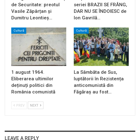
de Securitate: preotul
seriei BRAZII SE FRÂNG,
Vasile Zăpârțan și
DAR NU SE ÎNDOIESC de
Dumitru Leontieș…
Ion Gavrilă…
Cultură
Cultură
1 august 1964.
La Sâmbăta de Sus,
Eliberarea ultimilor
luptătorii în Rezistența
deținuți politici din
anticomunistă din
România comunistă
Făgăraș au fost…
PREV
NEXT
LEAVE A REPLY