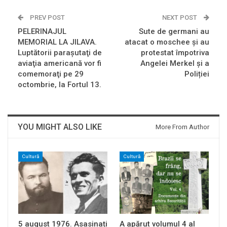
PREV POST
NEXT POST
PELERINAJUL
Sute de germani au
MEMORIAL LA JILAVA.
atacat o moschee și au
Luptătorii paraşutaţi de
protestat împotriva
aviaţia americană vor fi
Angelei Merkel și a
comemoraţi pe 29
Poliției
octombrie, la Fortul 13.
YOU MIGHT ALSO LIKE
More From Author
Cultură
Cultură
5 august 1976. Asasinați
A apărut volumul 4 al