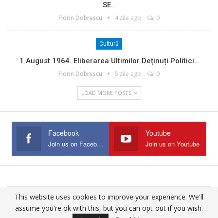
SE…
Florin Dobrescu
4 zile ago
0
Cultură
1 August 1964. Eliberarea Ultimilor Deținuți Politici…
Florin Dobrescu
5 zile ago
0
LOAD MORE POSTS
Facebook
Youtube
Join us on Facebook
Join us on Youtube
This website uses cookies to improve your experience. We'll
© 2025 - All Rights Reserved.
assume you're ok with this, but you can opt-out if you wish.
Website Design:
Buciumul