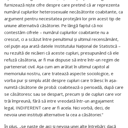
furnizează niște cifre despre care pretind că ar reprezenta
numărul cuplurilor heterosexuale necăsătorite coabitante, ca
argument pentru necesitatea protejării lor prin acest tip de
uniune alternativă căsătoriei. Pe lângă faptul că noi
contestăm cifrele – numărul cuplurilor coabitante nu a
crescut, ci a scăzut între penultimul și ultimul recensământ,
cel puțin așa arată datele Institutului Național de Statistică –
nu rezultă de nicăieri că aceste cupluri, presupunând că ele
refuză căsătoria, ar fi mai dispuse să intre într-un regim de
parteneriat civil. Așa cum am arătat în ultimul capitol al
memoriului nostru, care tratează aspecte sociologice, e
vorba pur și simplu atât despre cupluri care trăiesc în așa-
numită căsătorie de probă: coabitează o perioadă, după care
se căsătoresc sau se despart, precum și de cupluri care vor
trăi împreună, fără să intre vreodată într-un angajament
legal, INDIFERENT care ar fi acela. Nici vorbă, deci, de
nevoia unei instituții alternative la cea a căsătoriei.”
Ȋn plus, „se naște de aici și nevoia unei alte întrebări: dacă