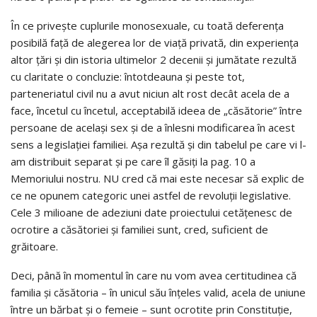
În ce privește cuplurile monosexuale, cu toată deferența
posibilă față de alegerea lor de viață privată, din experiența
altor țări și din istoria ultimelor 2 decenii și jumătate rezultă
cu claritate o concluzie: întotdeauna și peste tot,
parteneriatul civil nu a avut niciun alt rost decât acela de a
face, încetul cu încetul, acceptabilă ideea de „căsătorie” între
persoane de același sex și de a înlesni modificarea în acest
sens a legislației familiei. Așa rezultă și din tabelul pe care vi l-
am distribuit separat și pe care îl găsiți la pag. 10 a
Memoriului nostru. NU cred că mai este necesar să explic de
ce ne opunem categoric unei astfel de revoluții legislative.
Cele 3 milioane de adeziuni date proiectului cetățenesc de
ocrotire a căsătoriei și familiei sunt, cred, suficient de
grăitoare.
Deci, până în momentul în care nu vom avea certitudinea că
familia și căsătoria – în unicul său înțeles valid, acela de uniune
între un bărbat și o femeie – sunt ocrotite prin Constituție,