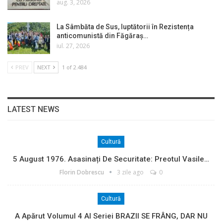
aug. 3, 2026
La Sâmbăta de Sus, luptătorii în Rezistența
anticomunistă din Făgăraș…
iul. 27, 2026
PREV
NEXT
1 of 2.484
LATEST NEWS
Cultură
5 August 1976. Asasinați De Securitate: Preotul Vasile…
Florin Dobrescu
3 zile ago
0
Cultură
A Apărut Volumul 4 Al Seriei BRAZII SE FRÂNG, DAR NU