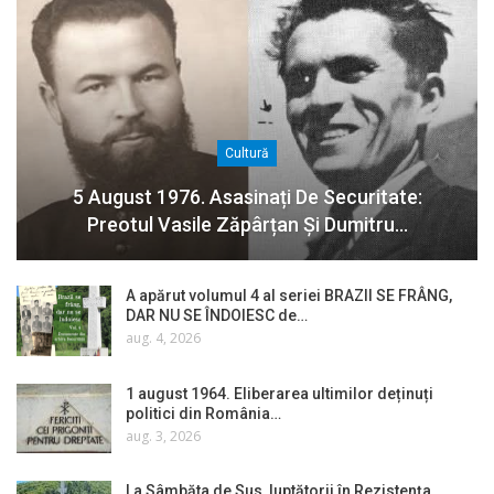
Cultură
5 August 1976. Asasinați De Securitate:
Preotul Vasile Zăpârțan Și Dumitru…
A apărut volumul 4 al seriei BRAZII SE FRÂNG,
DAR NU SE ÎNDOIESC de…
aug. 4, 2026
1 august 1964. Eliberarea ultimilor deținuți
politici din România…
aug. 3, 2026
La Sâmbăta de Sus, luptătorii în Rezistența