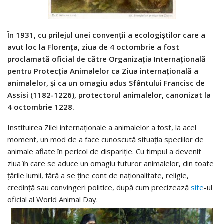
În 1931, cu prilejul unei convenții a ecologiștilor care a
avut loc la Florența, ziua de 4 octombrie a fost
proclamată oficial de către Organizația Internațională
pentru Protecția Animalelor ca Ziua internațională a
animalelor, și ca un omagiu adus Sfântului Francisc de
Assisi (1182-1226), protectorul animalelor, canonizat la
4 octombrie 1228.
Instituirea Zilei internaționale a animalelor a fost, la acel
moment, un mod de a face cunoscută situația speciilor de
animale aflate în pericol de dispariție. Cu timpul a devenit
ziua în care se aduce un omagiu tuturor animalelor, din toate
țările lumii, fără a se ține cont de naționalitate, religie,
credință sau convingeri politice, după cum precizează
site
-ul
oficial al World Animal Day.