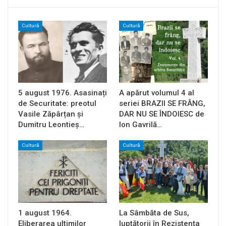
Cultură
Cultură
5 august 1976. Asasinați
A apărut volumul 4 al
de Securitate: preotul
seriei BRAZII SE FRÂNG,
Vasile Zăpârțan și
DAR NU SE ÎNDOIESC de
Dumitru Leontieș…
Ion Gavrilă…
Cultură
Cultură
1 august 1964.
La Sâmbăta de Sus,
Eliberarea ultimilor
luptătorii în Rezistența