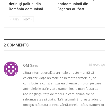
deținuți politici din
anticomunistă din
România comunistă
Făgăraș au fost…
PREV
NEXT
2 COMMENTS
10 ani ago
OM
Says
„Ziua internațională a animalelor este menită să
celebreze viața animalelor, în toate formele ei, să
contribuie la conștientizarea diverselor roluri pe care
animalele le au în viața oamenilor, la manifestarea
recunoștinței față de modul în care animalele ne
înfrumusețează viața. Nu în ultimul rând, este adus un
omagiu atât tuturor necuvântătoarelor, cât și oamenilor