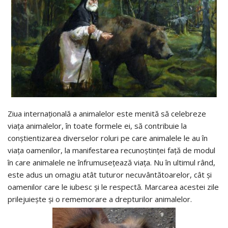
Ziua internațională a animalelor este menită să celebreze
viața animalelor, în toate formele ei, să contribuie la
conștientizarea diverselor roluri pe care animalele le au în
viața oamenilor, la manifestarea recunoștinței față de modul
în care animalele ne înfrumusețează viața. Nu în ultimul rând,
este adus un omagiu atât tuturor necuvântătoarelor, cât și
oamenilor care le iubesc și le respectă. Marcarea acestei zile
prilejuiește și o rememorare a drepturilor animalelor.