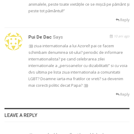
animalele, peste toate vietăţile ce se mişcă pe pământ şi
peste tot pământul!”
Reply
10 ani ago
Pui De Dac
Says
:)))) ziua internationala a lui Azorel! pai ce facem
schimbam denumirea sit-ului? periodic de informare
internationalista? pe cand celebrarea zilei
internationale a „persoanelor cu dizabilitatti” si cu voia
dvs ultima pe lista ziua internationala a comunitatii
LGBT? Doamne iarta-ma fratilor ce vreti? sa devenim
mai corecti politic decat Papa? :))))
Reply
LEAVE A REPLY