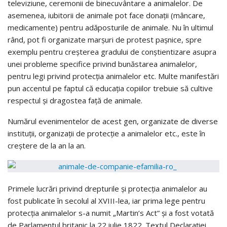
televiziune, ceremonii de binecuvântare a animalelor. De
asemenea, iubitorii de animale pot face donații (mâncare,
medicamente) pentru adăposturile de animale. Nu în ultimul
rând, pot fi organizate marșuri de protest pașnice, spre
exemplu pentru creșterea gradului de conștientizare asupra
unei probleme specifice privind bunăstarea animalelor,
pentru legi privind protecția animalelor etc. Multe manifestări
pun accentul pe faptul că educația copiilor trebuie să cultive
respectul și dragostea față de animale.
Numărul evenimentelor de acest gen, organizate de diverse
instituții, organizații de protecție a animalelor etc., este în
creștere de la an la an.
Primele lucrări privind drepturile și protecția animalelor au
fost publicate în secolul al XVIII-lea, iar prima lege pentru
protecția animalelor s-a numit „Martin’s Act” și a fost votată
de Parlamentul britanic la 22 iulie 1822. Textul Declarației