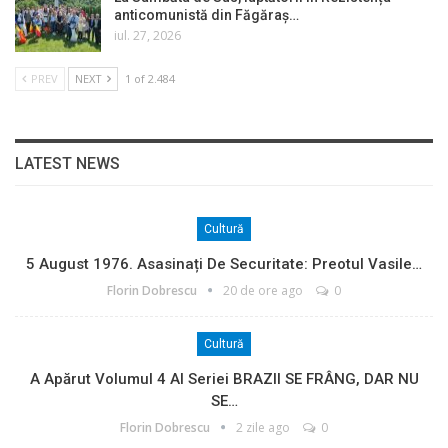
anticomunistă din Făgăraș…
iul. 27, 2026
PREV
NEXT
1 of 2.484
LATEST NEWS
Cultură
5 August 1976. Asasinați De Securitate: Preotul Vasile…
Florin Dobrescu
20 de ore ago
0
Cultură
A Apărut Volumul 4 Al Seriei BRAZII SE FRÂNG, DAR NU
SE…
Florin Dobrescu
2 zile ago
0