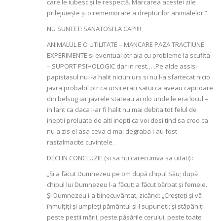
care le iubesc și le respectă. Marcarea acestei zile
prilejuiește și o rememorare a drepturilor animalelor.”
NU SUNTETI SANATOSI LA CAP!!!!
ANIMALUL E O UTILITATE – MANCARE PAZA TRACTIUNE
EXPERIMENTE si eventual ptr aia cu probleme la scufita
– SUPORT PSIHOLOGIC dar in rest…..Pe alde assisi
papistasul nu l-a halit niciun urs si nu l-a sfartecat nicio
javra probabil ptr ca ursii erau satui ca aveau caprioare
din belsug iar javrele stateau acolo unde le era locul –
in lant ca daca l-ar fi halit nu mai debita tot felul de
ineptii preluate de alti inepti ca voi desi tind sa cred ca
nu a zis el asa ceva ci mai degraba i-au fost
rastalmacite cuvintele.
DECI IN CONCLUZIE (si sa nu carecumva sa uitati) :
„Şi a făcut Dumnezeu pe om după chipul Său; după
chipul lui Dumnezeu l-a făcut; a făcut bărbat şi femeie.
Şi Dumnezeu i-a binecuvântat, zicând: „Creşteţi şi vă
înmulţiţi şi umpleţi pământul şi-l supuneţi; şi stăpâniţi
peste peştii mării, peste păsările cerului, peste toate