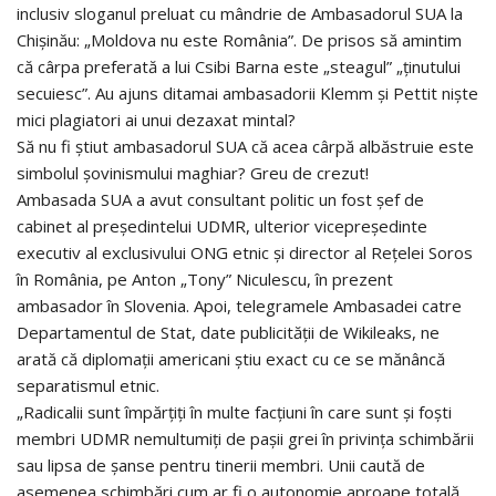
inclusiv sloganul preluat cu mândrie de Ambasadorul SUA la
Chişinău: „Moldova nu este România”. De prisos să amintim
că cârpa preferată a lui Csibi Barna este „steagul” „ţinutului
secuiesc”. Au ajuns ditamai ambasadorii Klemm şi Pettit nişte
mici plagiatori ai unui dezaxat mintal?
Să nu fi ştiut ambasadorul SUA că acea cârpă albăstruie este
simbolul şovinismului maghiar? Greu de crezut!
Ambasada SUA a avut consultant politic un fost şef de
cabinet al preşedintelui UDMR, ulterior vicepreşedinte
executiv al exclusivului ONG etnic şi director al Reţelei Soros
în România, pe Anton „Tony” Niculescu, în prezent
ambasador în Slovenia. Apoi, telegramele Ambasadei catre
Departamentul de Stat, date publicităţii de Wikileaks, ne
arată că diplomaţii americani ştiu exact cu ce se mănâncă
separatismul etnic.
„Radicalii sunt împărţiţi în multe facţiuni în care sunt şi foşti
membri UDMR nemultumiţi de paşii grei în privinţa schimbării
sau lipsa de şanse pentru tinerii membri. Unii caută de
asemenea schimbări cum ar fi o autonomie aproape totală