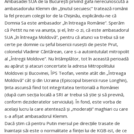
Ambasadei SUA de la Bucureşti privind gafa nerecunoscută a
ambasadorului Klemm din „ţinutul secuiesc” tratează românii
la fel precum colegii lor de la Chişinău, explicându-ne că
Domnia Sa este ambasador „în întreaga Românie”. Sperăm
că Pettit nu ne va anunţa, şi el, într-o zi, că este ambasadorul
SUA „în întreaga Moldovă”, pentru că atunci va trebui să se
certe pe domnie cu şeful bisericii ruseşti de peste Prut,
colonelul Vladimir Căntărean, care s-a autointutulat mitropolit
al „Întregii Moldove”. Nu întâmplător, tot în această perioadă
au apărut şi atacuri concertate la adresa Mitropolitului
Moldovei şi Bucovinei, ÎPS Teofan, venite atât din „Întreaga
Moldovă” cât şi din Ucraina (Episcopul bisericii ruse Longhin),
ţinta ascunsă fiind tot integritatea teritorială a României
(după cum secţia locală a SRI ar trebui să ştie şi să prevină,
conform dezideratelor serviciului). În fond, este vorba de
acelaşi lucru la care atentează şi „moderaţii” maghiari cu care
s-a afişat ambasadorul Klemm.
Dacă ştim că pentru Putin mersul pe direcţiile trasate de
înaintaşii săi este o normalitate a fiinţei lui de KGB-ist, de ce