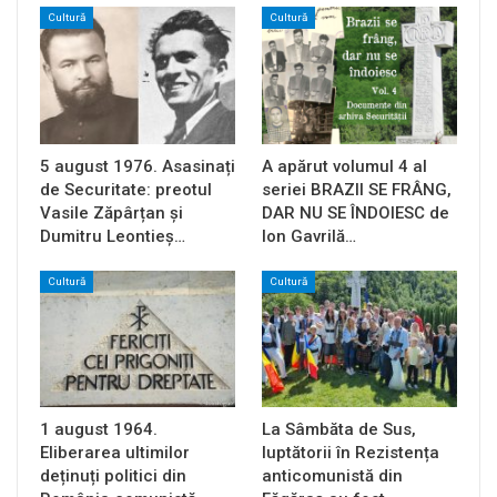
Cultură
Cultură
5 august 1976. Asasinați
A apărut volumul 4 al
de Securitate: preotul
seriei BRAZII SE FRÂNG,
Vasile Zăpârțan și
DAR NU SE ÎNDOIESC de
Dumitru Leontieș…
Ion Gavrilă…
Cultură
Cultură
1 august 1964.
La Sâmbăta de Sus,
Eliberarea ultimilor
luptătorii în Rezistența
deținuți politici din
anticomunistă din