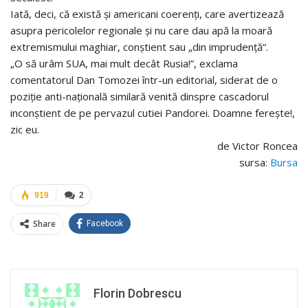
Iată, deci, că există şi americani coerenţi, care avertizează
asupra pericolelor regionale şi nu care dau apă la moară
extremismului maghiar, conştient sau „din imprudenţă”.
„O să urâm SUA, mai mult decât Rusia!”, exclama
comentatorul Dan Tomozei într-un editorial, siderat de o
poziţie anti-naţională similară venită dinspre cascadorul
inconştient de pe pervazul cutiei Pandorei. Doamne fereşte!,
zic eu.
de Victor Roncea
sursa:
Bursa
919
2
Share
Facebook
Florin Dobrescu