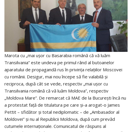
Marota cu „mai uşor cu Basarabia română că vă luăm
Transilvania” este undeva pe primul rând al butoanelor
aparatului de propagandă rus în privinţa relaţiilor Moscovei
cu românii. Desigur, mai nou începe să fie valabilă şi
reciproca, după cât se vede, respectiv „mai uşor cu
Transilvania română că vă luăm Moldova”, respectiv
„Moldova Mare”. De remarcat că MAE de la Bucureşti încă nu
a protestat faţă de titulatura pe care şi-a arogat-o James
Pettit – sfidător şi total nediplomatic – de „Ambasador al
Moldovei” şi nu al Republicii Moldova, după cum prevăd
cutumele internaţionale. Comunicatul de răspuns al