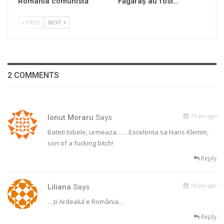
România comunistă
Făgăraș au fost…
PREV
NEXT
2 COMMENTS
10 ani ago
Ionut Moraru
Says
Bateti tobele, urmeaza……:Excelenta sa Hans Klemm,
son of a fucking bitch!
Reply
10 ani ago
Liliana
Says
…și Ardealul e România…
Reply