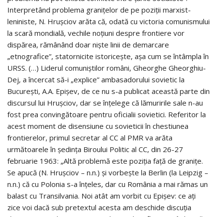
Interpretând problema graniţelor de pe poziţii marxist-
leniniste, N. Hruşciov arăta că, odată cu victoria comunismului
la scară mondială, vechile noţiuni despre frontiere vor
dispărea, rămânând doar nişte linii de demarcare
„etnografice”, statornicite istoriceşte, aşa cum se întâmpla în
URSS. (…) Liderul comuniştilor români, Gheorghe Gheorghiu-
Dej, a încercat să-i „explice” ambasadorului sovietic la
Bucureşti, A.A. Epişev, de ce nu s-a publicat această parte din
discursul lui Hruşciov, dar se înţelege că lămuririle sale n-au
fost prea convingătoare pentru oficialii sovietici. Referitor la
acest moment de disensiune cu sovieticii în chestiunea
frontierelor, primul secretar al CC al PMR va arăta
următoarele în şedinţa Biroului Politic al CC, din 26-27
februarie 1963: „Altă problemă este poziţia faţă de graniţe.
Se apucă (N. Hruşciov – n.n.) şi vorbeşte la Berlin (la Leipzig –
n.n.) că cu Polonia s-a înţeles, dar cu România a mai rămas un
balast cu Transilvania. Noi atât am vorbit cu Epişev: ce aţi
zice voi dacă sub pretextul acesta am deschide discuţia