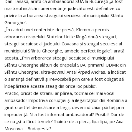
Dan Tanasă, arată că ambasadorul SUA la Bucureşti „a fost
martorul încălcării unei sentinţe judecătoreşti definitive cu
privire la arborarea steagului secuiesc al municipiului Sfântu
Gheorghe”.
„În cadrul unei conferinţe de presă, Klemm a permis
arborarea drapelului Statelor Unite lângă două steaguri,
steagul secuiesc al judeţului Covasna şi steagul secuiesc al
municipiului Sfântu Gheorghe, ambele perfect ilegale”, arată
acesta. „Prin arborarea steagul secuiesc al municipiului
Sfântu Gheorghe alături de drapelul SUA, primarul UDMR din
Sfântu Gheorghe, ultra-şovinul Antal Árpad Andras, a încălcat
o sentinţă definitivă şi irevocabilă prin care a fost obligat să
îndepărteze aceste steag din orice loc public”.
Practic, oricât de straniu ar părea, tocmai cel mai vocal
ambasador împotriva corupţiei şi a ilegalităţilor din România a
girat o astfel de încălcare a Legii, devenind chiar părtaş prin
imprudenţă. N-a fost informat ambasadorul? Posibil! Dar de
ce nu „şi-a făcut temele” înainte de a pleca, lipa-lipa, pe Axa
Moscova – Budapesta?