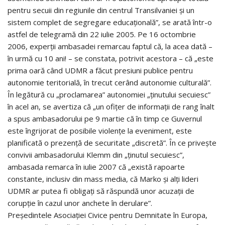
pentru secuii din regiunile din centrul Transilvaniei şi un
sistem complet de segregare educaţională”, se arată într-o
astfel de telegramă din 22 iulie 2005. Pe 16 octombrie
2006, experţii ambasadei remarcau faptul că, la acea dată –
în urmă cu 10 ani! – se constata, potrivit acestora – că „este
prima oară când UDMR a făcut presiuni publice pentru
autonomie teritorială, în trecut cerând autonomie culturală”.
În legătură cu „proclamarea” autonomiei „ţinutului secuiesc”
în acel an, se avertiza că „un ofiţer de informaţii de rang înalt
a spus ambasadorului pe 9 martie că în timp ce Guvernul
este îngrijorat de posibile violenţe la eveniment, este
planificată o prezenţă de securitate „discretă”. În ce priveşte
convivii ambasadorului Klemm din „ţinutul secuiesc”,
ambasada remarca în iulie 2007 că „există rapoarte
constante, inclusiv din mass media, că Marko şi alţi lideri
UDMR ar putea fi obligaţi să răspundă unor acuzaţii de
corupţie în cazul unor anchete în derulare”.
Preşedintele Asociaţiei Civice pentru Demnitate în Europa,