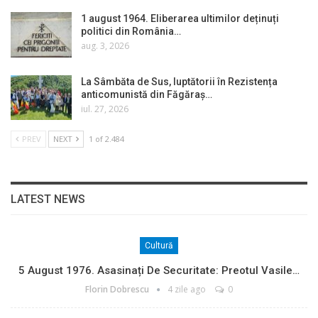
1 august 1964. Eliberarea ultimilor deținuți
politici din România…
aug. 3, 2026
La Sâmbăta de Sus, luptătorii în Rezistența
anticomunistă din Făgăraș…
iul. 27, 2026
PREV
NEXT
1 of 2.484
LATEST NEWS
Cultură
5 August 1976. Asasinați De Securitate: Preotul Vasile…
Florin Dobrescu
4 zile ago
0