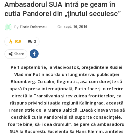
Ambasadorul SUA intră pe geam în
cutia Pandorei din „ţinutul secuiesc”
On
sept. 16, 2016
By
Florin Dobrescu
919
2
Share
Pe 1 septembrie, la Vladivostok, preşedintele Rusiei
Vladimir Putin acorda un lung interviu publicaţiei
Bloomberg. Cu calm, flegmatic, aşa cum doreşte să
apară în presa internaţională, Putin face şi o referire
directă la Transilvania şi revizuirea frontierelor, ca
răspuns privind situaţia regiunii Kaliningrad, această
Transnistrie de la Marea Baltică. „Dacă cineva vrea să
deschidă cutia Pandorei şi să suporte consecinţele,
foarte bine, să-i dea drumul!”. Se pare că ambasadorul
SUA la Bucureşti, Excelenţa Sa Hans Klemm, a înţeles