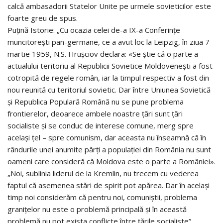
calcă ambasadorii Statelor Unite pe urmele sovieticilor este
foarte greu de spus.
Puţină Istorie: „Cu ocazia celei de-a IX-a Conferinţe
muncitoreşti pan-germane, ce a avut loc la Leipzig, în ziua 7
martie 1959, N.S. Hruşciov declara: «Se ştie că o parte a
actualului teritoriu al Republicii Sovietice Moldoveneşti a fost
cotropită de regele român, iar la timpul respectiv a fost din
nou reunită cu teritoriul sovietic. Dar între Uniunea Sovietică
şi Republica Populară Română nu se pune problema
frontierelor, deoarece ambele noastre ţări sunt ţări
socialiste şi se conduc de interese comune, merg spre
acelaşi ţel – spre comunism, dar aceasta nu înseamnă că în
rândurile unei anumite părţi a populaţiei din România nu sunt
oameni care consideră că Moldova este o parte a României».
„Noi, sublinia liderul de la Kremlin, nu trecem cu vederea
faptul că asemenea stări de spirit pot apărea. Dar în acelaşi
timp noi considerăm că pentru noi, comuniştii, problema
graniţelor nu este o problemă principală şi în această
problemă nu pot exista conflicte între ţările socialiste”.