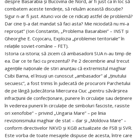
despre Basarabia şi Bucovina de Nord, ar fi just ca în loc să
combatem aceste tendinţe, să reluăm această discuţie?
Sigur n-ar fi just. Atunci voi de ce ridicaţi astfel de problemă?
Dar cine ţi-a dat mandat să faci asta? Mie niciodată nu mi-a
reproşat” (Ion Constantin, „Problema Basarabiei” – INST şi
Gheorghe E. Cojocaru, Explozia „problemei teritoriale” în
relaţiile soviet-române – FET).
Istoria ca istoria; să zicem că ambasadorii SUA n-au timp de
ea. Dar ce te faci cu prezentul? Pe 2 decembrie anul trecut
agenţiile naţionale de stiri anunţau că extremistul maghiar
Csibi Barna, el însuşi un cunoscut „ambasador” al „ţinutului
secuiesc”, a fost trimis în judecată de procurorii Parchetului
de pe lângă Judecătoria Miercurea Ciuc „pentru săvârşirea
infracţiunii de confecţionare, punere în circulaţie sau deţinere
în vederea punerii în circulaţie de simboluri fasciste, rasiste
ori xenofobe” – privind „Ungaria Mare” – pe linia
revizionismului maghiar de stat – dar şi „Moldova Mare” –
conform directivelor NKVD şi KGB actualizate de FSB şi SVR.
Este vorba de toate mesajele dispuse de acesta, între care