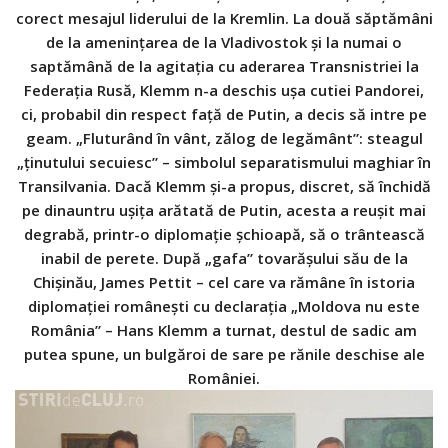
corect mesajul liderului de la Kremlin. La două săptămâni
de la ameninţarea de la Vladivostok şi la numai o
saptămână de la agitaţia cu aderarea Transnistriei la
Federaţia Rusă, Klemm n-a deschis uşa cutiei Pandorei,
ci, probabil din respect faţă de Putin, a decis să intre pe
geam. „Fluturând în vânt, zălog de legământ”: steagul
„ţinutului secuiesc” – simbolul separatismului maghiar în
Transilvania. Dacă Klemm şi-a propus, discret, să închidă
pe dinauntru uşiţa arătată de Putin, acesta a reuşit mai
degrabă, printr-o diplomaţie şchioapă, să o trântească
inabil de perete. După „gafa” tovarăşului său de la
Chişinău, James Pettit – cel care va rămâne în istoria
diplomaţiei româneşti cu declaraţia „Moldova nu este
România” – Hans Klemm a turnat, destul de sadic am
putea spune, un bulgăroi de sare pe rănile deschise ale
României.