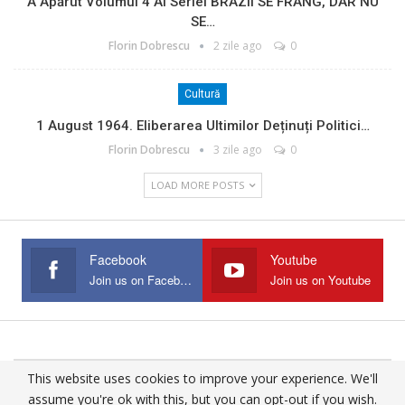
A Apărut Volumul 4 Al Seriei BRAZII SE FRÂNG, DAR NU
SE…
Florin Dobrescu
2 zile ago
0
Cultură
1 August 1964. Eliberarea Ultimilor Deținuți Politici…
Florin Dobrescu
3 zile ago
0
LOAD MORE POSTS
Facebook
Youtube
Join us on Facebook
Join us on Youtube
This website uses cookies to improve your experience. We'll
© 2025 - All Rights Reserved.
assume you're ok with this, but you can opt-out if you wish.