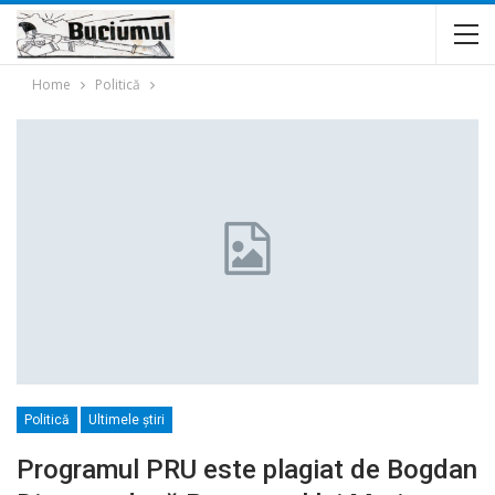
Home
Politică
Politică
Ultimele ştiri
Programul PRU este plagiat de Bogdan