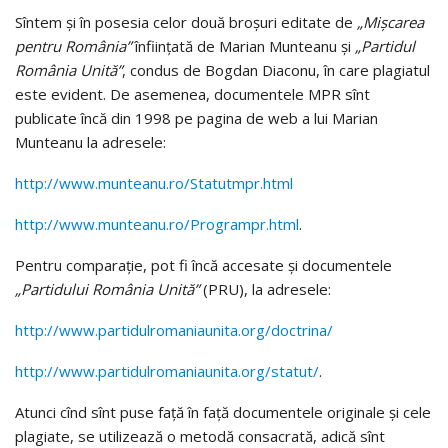
Sîntem şi în posesia celor două broşuri editate de
„Mişcarea
pentru România”
înfiinţată de Marian Munteanu şi
„Partidul
România Unită”
, condus de Bogdan Diaconu, în care plagiatul
este evident. De asemenea, documentele MPR sînt
publicate încă din 1998 pe pagina de web a lui Marian
Munteanu la adresele:
http://www.munteanu.ro/Statutmpr.html
http://www.munteanu.ro/Programpr.html
.
Pentru comparaţie, pot fi încă accesate şi documentele
„Partidului România Unită”
(PRU), la adresele:
http://www.partidulromaniaunita.org/doctrina/
http://www.partidulromaniaunita.org/statut/
.
Atunci cînd sînt puse faţă în faţă documentele originale şi cele
plagiate, se utilizează o metodă consacrată, adică sînt