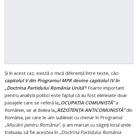
Şi în acest caz, există o mică diferenţă între texte, căci
capitolul V din Programul MPR devine capitolul IV în
„Doctrina Partidului România Unită”
! Foarte important
pentru analiştii politici este faptul că au fost eliminate doar
pasajele care se referă la
„OCUPAŢIA COMUNISTĂ”
a
României, iar al doilea la
„REZISTENŢA ANTICOMUNISTĂ”
din
România, pe care le-am subliniat cu chenar în Programul
„Mişcării pentru România”
, şi am marcat cu săgeţi locul unde
trebuiau să fie acestea în
„Doctrina Partidului România