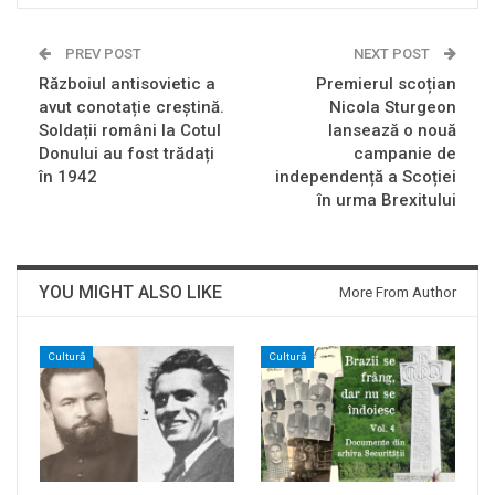
PREV POST
NEXT POST
Războiul antisovietic a
Premierul scoțian
avut conotație creștină.
Nicola Sturgeon
Soldații români la Cotul
lansează o nouă
Donului au fost trădați
campanie de
în 1942
independență a Scoției
în urma Brexitului
YOU MIGHT ALSO LIKE
More From Author
Cultură
Cultură