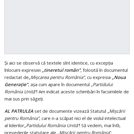
Şi aici se observă că textele sînt identice, cu excepţia
înlocuirii expresiei
„tineretul român”
, folosită în documentul
redactat de
„Mişcarea pentru România”
, cu expresia
„Noua
Generaţie”
, aşa cum apare în documentul
„Partidului
România Unită”
! Am indicat aceste schimbări în facsimilele de
mai sus prin săgeţi.
AL PATRULEA
set de documente vizează Statutul
„Mişcării
pentru România”
, care n-a scăpat nici el de violul intelectual
al liderilor
„Partidului România Unită”
! Să vedem, mai întîi,
prevederile statutare ale „
Mişcării pentru România
”: