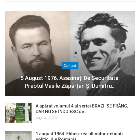
Cultură
5 August 1976. Asasinați De Securitate:
Preotul Vasile Zăpârțan Și Dumitru…
A apărut volumul 4 al seriei BRAZII SE FRÂNG,
DAR NU SE ÎNDOIESC de…
aug. 4, 2026
1 august 1964. Eliberarea ultimilor deținuți
politici din România…