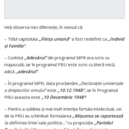
Veţi observa mici diferenţe, în sensul că:
– Titlul capitolului
„
Fiinţa umană
”
a fost redefinit ca
„Individ
şi Familie”
.
– Cuvîntul
„Adevărul”
din programul MPR era scris cu
majusculă, iar în programul PRU este scris cu literă mică,
adică
„adevărul”
.
– În programul MPR, data proclamării
„Declaraţiei universale
a drepturilor omului”
este
„10.12.1948”
, iar în Programul
PRU aceasta este
„10 Decembrie
1948”
!
– Pentru a sublinia şi mai mult intenţia furtului intelectual, cei
de la PRU au schimbat formularea
„Mişcarea se raportează
la definirea liniei sale politice…”
cu propoziţia
„Partidul