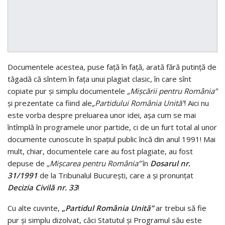
Documentele acestea, puse faţă în faţă, arată fără putinţă de
tăgadă că sîntem în faţa unui plagiat clasic, în care sînt
copiate pur şi simplu documentele
„Mişcării pentru România”
şi prezentate ca fiind ale
„Partidului România Unită”
! Aici nu
este vorba despre preluarea unor idei, aşa cum se mai
întîmplă în programele unor partide, ci de un furt total al unor
documente cunoscute în spaţiul public încă din anul 1991! Mai
mult, chiar, documentele care au fost plagiate, au fost
depuse de
„Mişcarea pentru România”
în
Dosarul nr.
31/1991
de la Tribunalul Bucureşti, care a şi pronunţat
Decizia Civilă nr. 33
!
Cu alte cuvinte,
„Partidul România Unită”
ar trebui să fie
pur şi simplu dizolvat, căci Statutul şi Programul său este