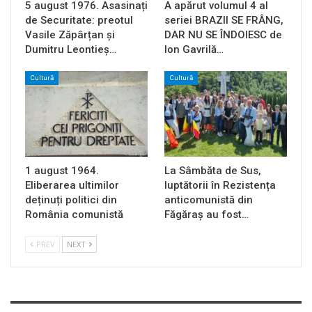
5 august 1976. Asasinați
A apărut volumul 4 al
de Securitate: preotul
seriei BRAZII SE FRÂNG,
Vasile Zăpârțan și
DAR NU SE ÎNDOIESC de
Dumitru Leontieș…
Ion Gavrilă…
Cultură
Cultură
1 august 1964.
La Sâmbăta de Sus,
Eliberarea ultimilor
luptătorii în Rezistența
deținuți politici din
anticomunistă din
România comunistă
Făgăraș au fost…
PREV
NEXT