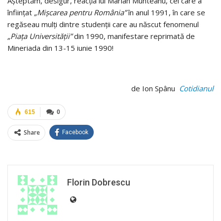
Aşteptăm, desigur, reacţia lui Marian Munteanu, cel care a
înfiinţat
„Mişcarea pentru România”
în anul 1991, în care se
regăseau mulţi dintre studenţii care au născut fenomenul
„Piaţa Universităţii”
din 1990, manifestare reprimată de
Mineriada din 13-15 iunie 1990!
de Ion Spânu
Cotidianul
615
0
Share
Facebook
Florin Dobrescu