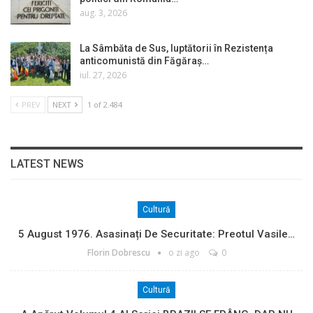
aug. 3, 2026
La Sâmbăta de Sus, luptătorii în Rezistența
anticomunistă din Făgăraș…
iul. 27, 2026
PREV
NEXT
1 of 2.484
LATEST NEWS
Cultură
5 August 1976. Asasinați De Securitate: Preotul Vasile…
Florin Dobrescu
o zi ago
0
Cultură