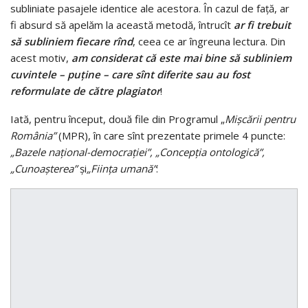
subliniate pasajele identice ale acestora. În cazul de faţă, ar
fi absurd să apelăm la această metodă, întrucît
ar fi trebuit
să subliniem fiecare rînd
, ceea ce ar îngreuna lectura. Din
acest motiv,
am considerat că este mai bine să subliniem
cuvintele – puţine – care sînt diferite sau au fost
reformulate de către plagiator
!
Iată, pentru început, două file din Programul „
Mişcării pentru
România”
(MPR), în care sînt prezentate primele 4 puncte:
„Bazele naţional-democraţiei”, „Concepţia ontologică”,
„Cunoaşterea”
şi
„Fiinţa umană”
: