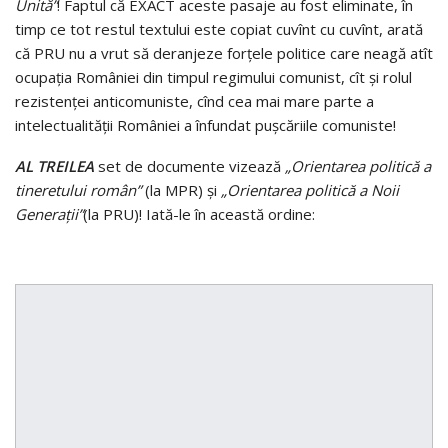
Unită”
! Faptul că EXACT aceste pasaje au fost eliminate, în
timp ce tot restul textului este copiat cuvînt cu cuvînt, arată
că PRU nu a vrut să deranjeze forţele politice care neagă atît
ocupaţia României din timpul regimului comunist, cît şi rolul
rezistenţei anticomuniste, cînd cea mai mare parte a
intelectualităţii României a înfundat puşcăriile comuniste!
AL TREILEA
set de documente vizează
„Orientarea politică a
tineretului român”
(la MPR) şi
„Orientarea politică a Noii
Generaţii”
(la PRU)! Iată-le în această ordine: