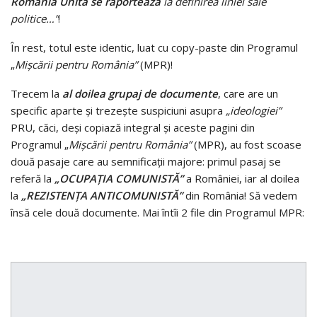
România Unită se raportează
la definirea liniei sale
politice…”
!
În rest, totul este identic, luat cu copy-paste din Programul
„
Mişcării pentru România”
(MPR)!
Trecem la
al doilea grupaj de documente
, care are un
specific aparte şi trezeşte suspiciuni asupra
„ideologiei”
PRU, căci, deşi copiază integral şi aceste pagini din
Programul „
Mişcării pentru România”
(MPR), au fost scoase
două pasaje care au semnificaţii majore: primul pasaj se
referă la
„OCUPAŢIA COMUNISTĂ”
a României, iar al doilea
la
„REZISTENŢA ANTICOMUNISTĂ”
din România! Să vedem
însă cele două documente. Mai întîi 2 file din Programul MPR: