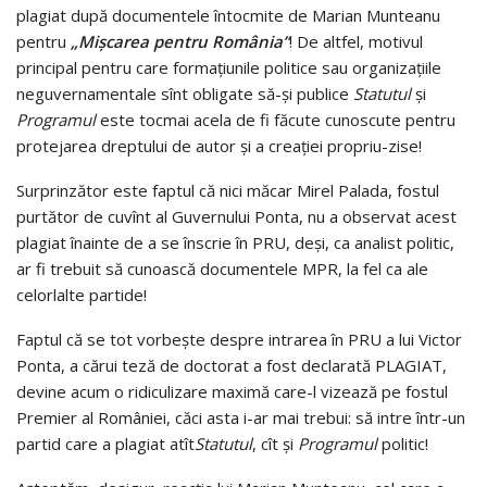
plagiat după documentele întocmite de Marian Munteanu
pentru
„Mişcarea pentru România”
! De altfel, motivul
principal pentru care formaţiunile politice sau organizaţiile
neguvernamentale sînt obligate să-şi publice
Statutul
şi
Programul
este tocmai acela de fi făcute cunoscute pentru
protejarea dreptului de autor şi a creaţiei propriu-zise!
Surprinzător este faptul că nici măcar Mirel Palada, fostul
purtător de cuvînt al Guvernului Ponta, nu a observat acest
plagiat înainte de a se înscrie în PRU, deşi, ca analist politic,
ar fi trebuit să cunoască documentele MPR, la fel ca ale
celorlalte partide!
Faptul că se tot vorbeşte despre intrarea în PRU a lui Victor
Ponta, a cărui teză de doctorat a fost declarată PLAGIAT,
devine acum o ridiculizare maximă care-l vizează pe fostul
Premier al României, căci asta i-ar mai trebui: să intre într-un
partid care a plagiat atît
Statutul
, cît şi
Programul
politic!