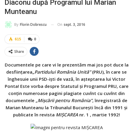
Diaconu după Programul lui Marian
Munteanu
On
sept. 3, 2016
By
Florin Dobrescu
615
0
Share
Documentele pe care vi le prezentăm mai jos pot duce la
desfiinţarea
„Partidului România Unită”
(PRU), în care se
înghesuie unii PSD-işti de vază, în aşteptarea lui Victor
Ponta! Este vorba despre Statutul şi Programul PRU, care
conţin numeroase pagini plagiate cuvînt cu cuvînt din
documentele
„Mişcării pentru România”
, înregistrată de
Marian Munteanu la Tribunalul Bucureşti încă din 1991 și
publicate în revista
MIȘCAREA
nr. 1 , martie 1992!