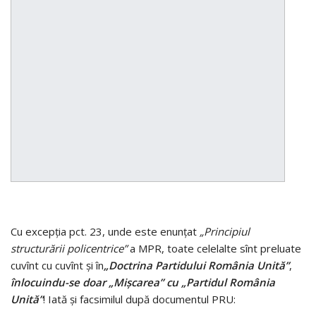
Cu excepţia pct. 23, unde este enunţat
„Principiul
structurării policentrice”
a MPR, toate celelalte sînt preluate
cuvînt cu cuvînt şi în
„Doctrina Partidului România Unită”
,
înlocuindu-se doar „Mişcarea” cu „Partidul România
Unită”
! Iată şi facsimilul după documentul PRU: