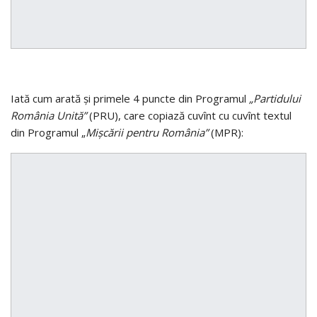
Iată cum arată şi primele 4 puncte din Programul
„Partidului
România Unită”
(PRU), care copiază cuvînt cu cuvînt textul
din Programul „
Mişcării pentru România”
(MPR):