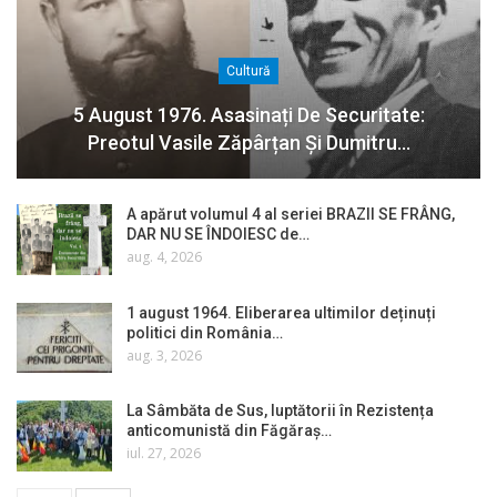
Cultură
5 August 1976. Asasinați De Securitate:
Preotul Vasile Zăpârțan Și Dumitru…
A apărut volumul 4 al seriei BRAZII SE FRÂNG,
DAR NU SE ÎNDOIESC de…
aug. 4, 2026
1 august 1964. Eliberarea ultimilor deținuți
politici din România…
aug. 3, 2026
La Sâmbăta de Sus, luptătorii în Rezistența
anticomunistă din Făgăraș…
iul. 27, 2026