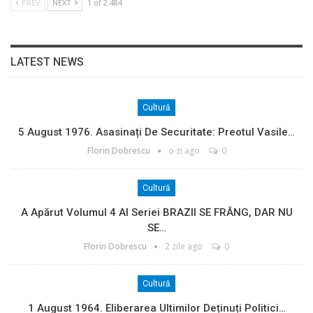
PREV
NEXT
1 of 2.484
LATEST NEWS
Cultură
5 August 1976. Asasinați De Securitate: Preotul Vasile…
Florin Dobrescu
o zi ago
0
Cultură
A Apărut Volumul 4 Al Seriei BRAZII SE FRÂNG, DAR NU
SE…
Florin Dobrescu
2 zile ago
0
Cultură
1 August 1964. Eliberarea Ultimilor Deținuți Politici…