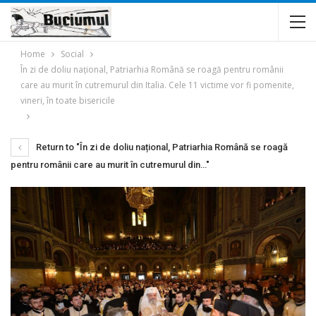
Home
Social
În zi de doliu național, Patriarhia Română se roagă pentru românii
care au murit în cutremurul din Italia. Cele 11 victime vor fi pomenite,
vineri, în toate bisericile
Return to "În zi de doliu național, Patriarhia Română se roagă
pentru românii care au murit în cutremurul din…"