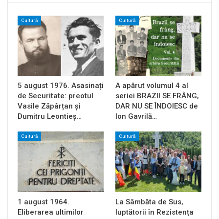
Cultură
Cultură
5 august 1976. Asasinați
A apărut volumul 4 al
de Securitate: preotul
seriei BRAZII SE FRÂNG,
Vasile Zăpârțan și
DAR NU SE ÎNDOIESC de
Dumitru Leontieș…
Ion Gavrilă…
Cultură
Cultură
1 august 1964.
La Sâmbăta de Sus,
Eliberarea ultimilor
luptătorii în Rezistența