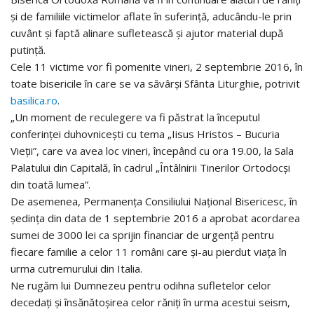
și de familiile victimelor aflate în suferință, aducându-le prin
cuvânt și faptă alinare sufletească și ajutor material după
putință.
Cele 11 victime vor fi pomenite vineri, 2 septembrie 2016, în
toate bisericile în care se va săvârși Sfânta Liturghie, potrivit
basilica.ro
.
„Un moment de reculegere va fi păstrat la începutul
conferinței duhovnicești cu tema „Iisus Hristos – Bucuria
Vieții”, care va avea loc vineri, începând cu ora 19.00, la Sala
Palatului din Capitală, în cadrul „Întâlnirii Tinerilor Ortodocși
din toată lumea”.
De asemenea, Permanența Consiliului Național Bisericesc, în
ședința din data de 1 septembrie 2016 a aprobat acordarea
sumei de 3000 lei ca sprijin financiar de urgență pentru
fiecare familie a celor 11 români care și-au pierdut viața în
urma cutremurului din Italia.
Ne rugăm lui Dumnezeu pentru odihna sufletelor celor
decedați și însănătoșirea celor răniți în urma acestui seism,