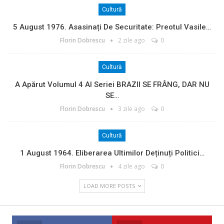
Cultură
5 August 1976. Asasinați De Securitate: Preotul Vasile…
Florin Dobrescu
2 zile ago
0
Cultură
A Apărut Volumul 4 Al Seriei BRAZII SE FRÂNG, DAR NU
SE…
Florin Dobrescu
3 zile ago
0
Cultură
1 August 1964. Eliberarea Ultimilor Deținuți Politici…
Florin Dobrescu
4 zile ago
0
LOAD MORE POSTS