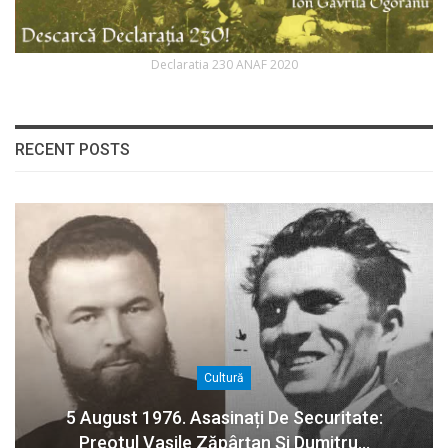
Declaratia 230 ANAF 2020
RECENT POSTS
Cultură
5 August 1976. Asasinați De Securitate:
Preotul Vasile Zăpârțan Și Dumitru…