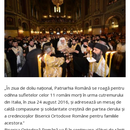
„În ziua de doliu național, Patriarhia Română se roagă pentru
odihna sufletelor celor 11 români morți în urma cutremurului
din Italia, în ziua 24 august 2016, și adresează un mesaj de
caldă compasiune și solidaritate creștină din partea clerului și
a credincioșilor Bisericii Ortodoxe Române pentru familiile
acestora.”
Biserica Ortodoxă Română va fi în continuare alături de răniți