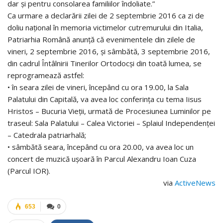
dar și pentru consolarea familiilor îndoliate.”
Ca urmare a declarării zilei de 2 septembrie 2016 ca zi de
doliu național în memoria victimelor cutremurului din Italia,
Patriarhia Română anunță că evenimentele din zilele de
vineri, 2 septembrie 2016, și sâmbătă, 3 septembrie 2016,
din cadrul Întâlnirii Tinerilor Ortodocși din toată lumea, se
reprogramează astfel:
• în seara zilei de vineri, începând cu ora 19.00, la Sala
Palatului din Capitală, va avea loc conferința cu tema Iisus
Hristos – Bucuria Vieții, urmată de Procesiunea Luminilor pe
traseul: Sala Palatului – Calea Victoriei – Splaiul Independenței
– Catedrala patriarhală;
• sâmbătă seara, începând cu ora 20.00, va avea loc un
concert de muzică ușoară în Parcul Alexandru Ioan Cuza
(Parcul IOR).
via
ActiveNews
653
0