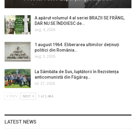
A apărut volumul 4 al seriei BRAZII SE FRÂNG,
DAR NU SE ÎNDOIESC de…
aug. 4, 2026
1 august 1964. Eliberarea ultimilor deținuți
politici din România…
aug. 3, 2026
La Sâmbăta de Sus, luptătorii în Rezistența
anticomunistă din Făgăraș…
iul. 27, 2026
PREV
NEXT
1 of 2.484
LATEST NEWS