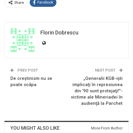
Share
Facebook
Florin Dobrescu
PREV POST
NEXT POST
De creștinism nu se
„Generalii KGB-işti
poate scăpa
implicaţi în represiunea
din ’90 sunt protejaţi!”-
victime ale Mineriadei în
audienţă la Parchet
YOU MIGHT ALSO LIKE
More From Author