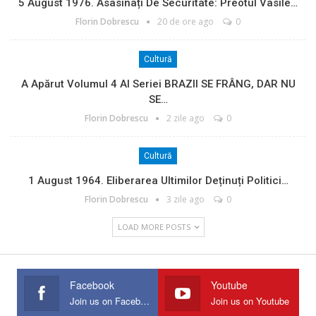
5 August 1976. Asasinați De Securitate: Preotul Vasile…
Florin Dobrescu
20 de ore ago
0
Cultură
A Apărut Volumul 4 Al Seriei BRAZII SE FRÂNG, DAR NU
SE…
Florin Dobrescu
2 zile ago
0
Cultură
1 August 1964. Eliberarea Ultimilor Deținuți Politici…
Florin Dobrescu
3 zile ago
0
LOAD MORE POSTS
Facebook
Youtube
Join us on Facebook
Join us on Youtube