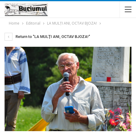
Home
Editorial
LA MULŢI ANI, OCTAV BJOZA!
Return to "LA MULŢI ANI, OCTAV BJOZA!"