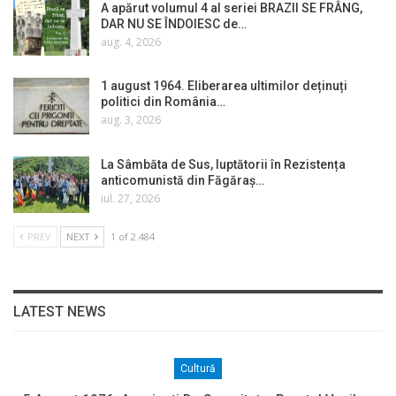
A apărut volumul 4 al seriei BRAZII SE FRÂNG,
DAR NU SE ÎNDOIESC de…
aug. 4, 2026
1 august 1964. Eliberarea ultimilor deținuți
politici din România…
aug. 3, 2026
La Sâmbăta de Sus, luptătorii în Rezistența
anticomunistă din Făgăraș…
iul. 27, 2026
PREV
NEXT
1 of 2.484
LATEST NEWS
Cultură