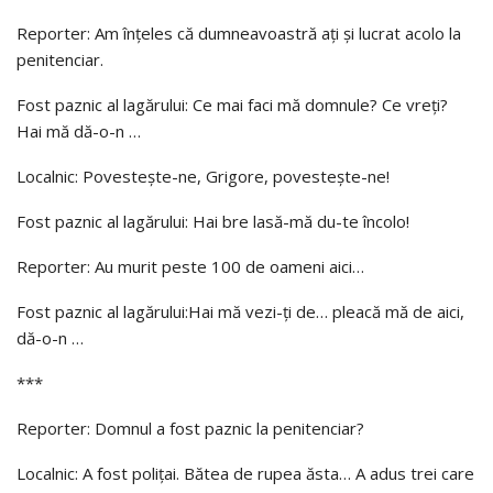
Reporter: Am înţeles că dumneavoastră aţi şi lucrat acolo la
penitenciar.
Fost paznic al lagărului: Ce mai faci mă domnule? Ce vreţi?
Hai mă dă-o-n …
Localnic: Povesteşte-ne, Grigore, povesteşte-ne!
Fost paznic al lagărului: Hai bre lasă-mă du-te încolo!
Reporter: Au murit peste 100 de oameni aici…
Fost paznic al lagărului:Hai mă vezi-ţi de… pleacă mă de aici,
dă-o-n …
***
Reporter: Domnul a fost paznic la penitenciar?
Localnic: A fost poliţai. Bătea de rupea ăsta… A adus trei care