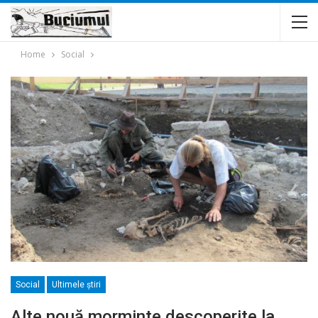
Home
Social
Social
Ultimele ştiri
Alte nouă morminte descoperite la