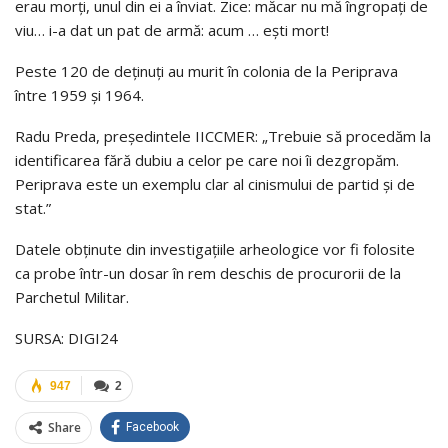
erau morţi, unul din ei a înviat. Zice: măcar nu mă îngropaţi de
viu… i-a dat un pat de armă: acum … eşti mort!
Peste 120 de deţinuţi au murit în colonia de la Periprava
între 1959 şi 1964.
Radu Preda, preşedintele IICCMER: „Trebuie să procedăm la
identificarea fără dubiu a celor pe care noi îi dezgropăm.
Periprava este un exemplu clar al cinismului de partid şi de
stat.”
Datele obţinute din investigaţiile arheologice vor fi folosite
ca probe într-un dosar în rem deschis de procurorii de la
Parchetul Militar.
SURSA: DIGI24
947
2
Share
Facebook