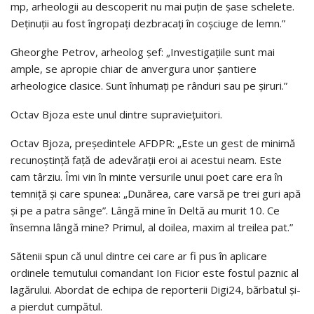
mp, arheologii au descoperit nu mai puţin de șase schelete.
Deţinuţii au fost îngropaţi dezbracaţi în coșciuge de lemn.”
Gheorghe Petrov, arheolog şef: „Investigaţiile sunt mai
ample, se apropie chiar de anvergura unor şantiere
arheologice clasice. Sunt înhumaţi pe rânduri sau pe şiruri.”
Octav Bjoza este unul dintre supravieţuitori.
Octav Bjoza, preşedintele AFDPR: „Este un gest de minimă
recunoştinţă faţă de adevăraţii eroi ai acestui neam. Este
cam târziu. Îmi vin în minte versurile unui poet care era în
temniţă şi care spunea: „Dunărea, care varsă pe trei guri apă
şi pe a patra sânge”. Lângă mine în Deltă au murit 10. Ce
însemna lângă mine? Primul, al doilea, maxim al treilea pat.”
Sătenii spun că unul dintre cei care ar fi pus în aplicare
ordinele temutului comandant Ion Ficior este fostul paznic al
lagărului. Abordat de echipa de reporterii Digi24, bărbatul şi-
a pierdut cumpătul.