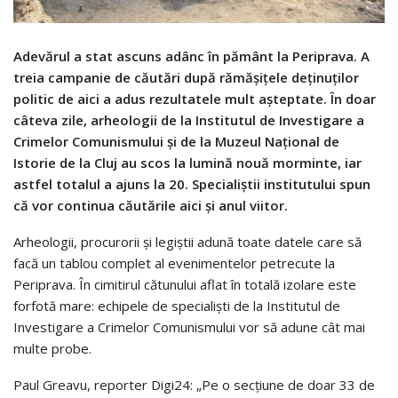
Adevărul a stat ascuns adânc în pământ la Periprava. A
treia campanie de căutări după rămăşiţele deţinuţilor
politic de aici a adus rezultatele mult aşteptate. În doar
câteva zile, arheologii de la Institutul de Investigare a
Crimelor Comunismului şi de la Muzeul Naţional de
Istorie de la Cluj au scos la lumină nouă morminte, iar
astfel totalul a ajuns la 20. Specialiştii institutului spun
că vor continua căutările aici şi anul viitor.
Arheologii, procurorii şi legiştii adună toate datele care să
facă un tablou complet al evenimentelor petrecute la
Periprava. În cimitirul cătunului aflat în totală izolare este
forfotă mare: echipele de specialişti de la Institutul de
Investigare a Crimelor Comunismului vor să adune cât mai
multe probe.
Paul Greavu, reporter Digi24: „Pe o secţiune de doar 33 de