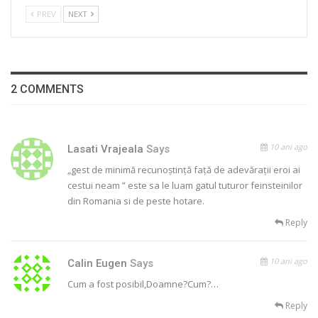
PREV
NEXT
2 COMMENTS
10 ani ago
Lasati Vrajeala
Says
„gest de minimă recunoştinţă faţă de adevăraţii eroi ai
cestui neam ” este sa le luam gatul tuturor feinsteinilor
din Romania si de peste hotare.
Reply
10 ani ago
Calin Eugen
Says
Cum a fost posibil,Doamne?Cum?…
Reply