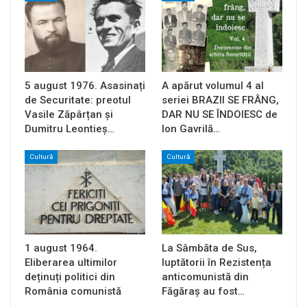
5 august 1976. Asasinați
A apărut volumul 4 al
de Securitate: preotul
seriei BRAZII SE FRÂNG,
Vasile Zăpârțan și
DAR NU SE ÎNDOIESC de
Dumitru Leontieș…
Ion Gavrilă…
Cultură
Cultură
1 august 1964.
La Sâmbăta de Sus,
Eliberarea ultimilor
luptătorii în Rezistența
deținuți politici din
anticomunistă din
România comunistă
Făgăraș au fost…