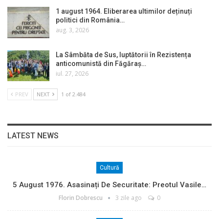
1 august 1964. Eliberarea ultimilor deținuți
politici din România…
aug. 3, 2026
La Sâmbăta de Sus, luptătorii în Rezistența
anticomunistă din Făgăraș…
iul. 27, 2026
PREV
NEXT
1 of 2.484
LATEST NEWS
Cultură
5 August 1976. Asasinați De Securitate: Preotul Vasile…
Florin Dobrescu
3 zile ago
0