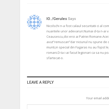
IO../gerules
Says
Nicolschi n-a fost calaul securitatii ci al 
nuantele unor adevaruri.Numai d-ta n-ai v
Ceausescu,doi eroi ai Patriei Romane.Acei ge
avut”remuscari”dar niciunul nu spune de ce 
munti,in special din Fagaras nu au fopst le
romani.D-ta i-ai facut legionari ca sa nu po
sfartecat-o.
LEAVE A REPLY
Your email addr