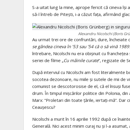
S-a uitat lung la mine, aprope fericit că cineva îş
să-l întreb de Piteşti, i-a căzut faţa, afirmând glac
Alexandru Nicolschi (Boris Grü
Au urmat trei ore de confruntări, dure, încheiate c
se gândea cineva în ’53 sau ’54 că o să vină 1989
întrebare, Nicolschi nu era obişnuit cu francheţea şi
seriei de filme „
Cu mâinile curate
”, regizate de S
După interviul cu Nicolschi am fost literalmente b
socotea dezonoare, nu miile şi sutele de mii de vic
comunist se descotorosise de el, că el însuşi fuses
drum. În timpul mişcărilor politice din Polonia, din a
Marx: “Proletari din toate ţările, iertaţi-mă”. Dar 
Ceauşescu?
Nicolschi a murit în 16 aprilie 1992 după ce înainte
Generală. Nici acest minim curaj nu şi l-a asumat, a