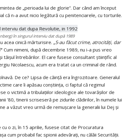
i amintea de „perioada lui de glorie”. Dar când am început
ial că n-a avut nicio legătură cu penitenciarele, cu torturile.
nberg) în singurul interviu dat după 1989
u acea cinică mărturisire. „
S-au făcut crime, atrocităţi, dar
?
” Cum nimeni, după decembrie 1989, nu i-a pus vreo
 tăişul întrebărilor. El care fusese consultant ştiinţific al
ergiu Nicolaescu, acum era tratat ca un criminal de rând.
olnavă. De ce? Lipsa de căinţă era îngrozitoare. Generalul
time care îi apăsau conştiinţa, ci faptul că regimul
e o victimă a tribulaţiilor ideologice ale tovarăşilor de
nii ’80, tinerii scriseseră pe zidurile clădirilor, în numele lui
cine a văzut vreo urmă de remuşcare la generalii lui Dej şi
 cu o zi, în 15 aprilie, fusese citat de Procuratura
şa cum probabil fac spionii adevăraţi, nu călăii Securităţii.