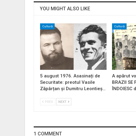
YOU MIGHT ALSO LIKE
Cultură
Cultură
5 august 1976. Asasinați de
A apărut vo
Securitate: preotul Vasile
BRAZII SE
Zăpârțan și Dumitru Leontieș…
ÎNDOIESC d
PREV
NEXT
1 COMMENT