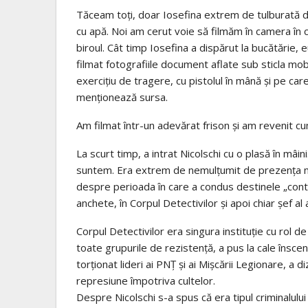
Tăceam toţi, doar Iosefina extrem de tulburată 
cu apă. Noi am cerut voie să filmăm în camera în ca
biroul. Cât timp Iosefina a dispărut la bucătărie, 
filmat fotografiile document aflate sub sticla mobi
exerciţiu de tragere, cu pistolul în mână şi pe care
menţionează sursa.
Am filmat într-un adevărat frison şi am revenit c
La scurt timp, a intrat Nicolschi cu o plasă în mâini
suntem. Era extrem de nemulţumit de prezenţa no
despre perioada în care a condus destinele „cont
anchete, în Corpul Detectivilor şi apoi chiar şef al 
Corpul Detectivilor era singura instituţie cu rol de
toate grupurile de rezistenţă, a pus la cale însce
torţionat lideri ai PNŢ şi ai Mişcării Legionare, a d
represiune împotriva cultelor.
Despre Nicolschi s-a spus că era tipul criminalulu