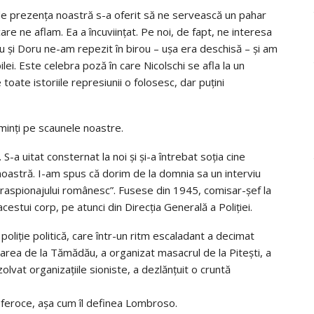
de prezenţa noastră s-a oferit să ne servească un pahar
re ne aflam. Ea a încuviinţat. Pe noi, de fapt, ne interesa
eu şi Doru ne-am repezit în birou – uşa era deschisă – şi am
lei. Este celebra poză în care Nicolschi se afla la un
 toate istoriile represiunii o folosesc, dar puţini
uminţi pe scaunele noastre.
. S-a uitat consternat la noi şi şi-a întrebat soţia cine
astră. I-am spus că dorim de la domnia sa un interviu
raspionajului românesc”. Fusese din 1945, comisar-şef la
acestui corp, pe atunci din Direcţia Generală a Poliţiei.
 poliţie politică, care într-un ritm escaladant a decimat
narea de la Tămădău, a organizat masacrul de la Piteşti, a
izolvat organizaţiile sioniste, a dezlănţuit o cruntă
i feroce, aşa cum îl definea Lombroso.