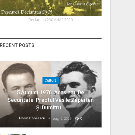
Declaratia 230 ANAF 2020
RECENT POSTS
Cultură
5 August 1976. Asasinați De
Securitate: Preotul Vasile Zăpârțan
Și Dumitru…
Florin Dobrescu
aug. 5, 2026
0