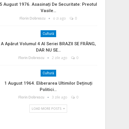
5 August 1976. Asasinați De Securitate: Preotul
Vasile…
Florin Dobrescu
o zi ago
0
Cultură
A Apărut Volumul 4 Al Seriei BRAZII SE FRÂNG,
DAR NU SE…
Florin Dobrescu
2 zile ago
0
Cultură
1 August 1964. Eliberarea Ultimilor Deținuți
Politici…
Florin Dobrescu
3 zile ago
0
LOAD MORE POSTS