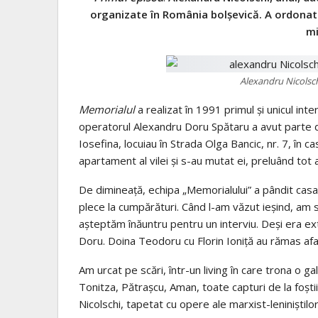
organizate în România bolşevică. A ordonat as
mi
Alexandru Nicolsch
Memorialul
a realizat în 1991 primul şi unicul inte
operatorul Alexandru Doru Spătaru a avut parte d
Iosefina, locuiau în Strada Olga Bancic, nr. 7, în c
apartament al vilei şi s-au mutat ei, preluând tot a
De dimineaţă, echipa „Memorialului” a pândit casa 
plece la cumpărături. Când l-am văzut ieşind, am su
aşteptăm înăuntru pentru un interviu. Deşi era ex
Doru. Doina Teodoru cu Florin Ioniţă au rămas afa
Am urcat pe scări, într-un living în care trona o 
Tonitza, Pătraşcu, Aman, toate capturi de la foştii
Nicolschi, tapetat cu opere ale marxist-leniniştilor