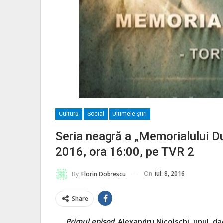
Cultură
Social
Ultimele ştiri
Seria neagră a „Memorialului Du
2016, ora 16:00, pe TVR 2
On
iul. 8, 2016
By
Florin Dobrescu
Share
Primul episod
:
Alexandru Nicolschi, unul, da