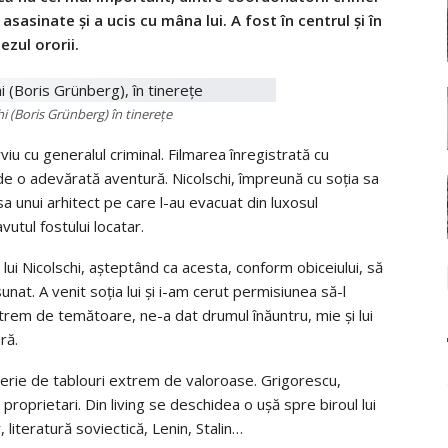
asinate şi a ucis cu mâna lui. A fost în centrul şi în
ezul ororii.
i (Boris Grünberg) în tinerețe
rviu cu generalul criminal. Filmarea înregistrată cu
e o adevărată aventură. Nicolschi, împreună cu soţia sa
asa unui arhitect pe care l-au evacuat din luxosul
vutul fostului locatar.
lui Nicolschi, aşteptând ca acesta, conform obiceiului, să
nat. A venit soţia lui şi i-am cerut permisiunea să-l
trem de temătoare, ne-a dat drumul înăuntru, mie şi lui
ră.
galerie de tablouri extrem de valoroase. Grigorescu,
 proprietari. Din living se deschidea o uşă spre biroul lui
, literatură soviectică, Lenin, Stalin…