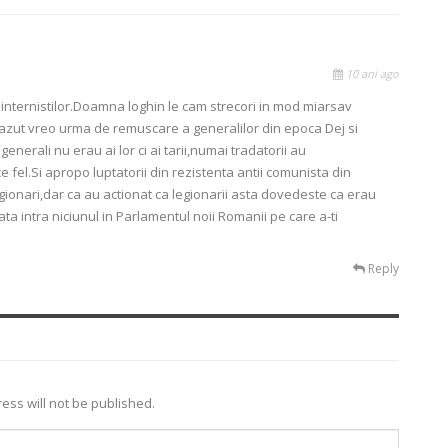
10 ani ago
cominternistilor.Doamna loghin le cam strecori in mod miarsav
azut vreo urma de remuscare a generalilor din epoca Dej si
nerali nu erau ai lor ci ai tarii,numai tradatorii au
fel.Si apropo luptatorii din rezistenta antii comunista din
gionari,dar ca au actionat ca legionarii asta dovedeste ca erau
ata intra niciunul in Parlamentul noii Romanii pe care a-ti
Reply
ess will not be published.