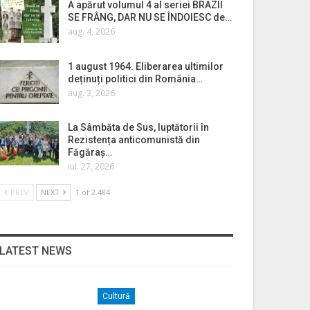
A apărut volumul 4 al seriei BRAZII
SE FRÂNG, DAR NU SE ÎNDOIESC de…
aug. 4, 2026
1 august 1964. Eliberarea ultimilor
deținuți politici din România…
aug. 3, 2026
La Sâmbăta de Sus, luptătorii în
Rezistența anticomunistă din
Făgăraș…
iul. 27, 2026
PREV
NEXT
1 of 2.484
LATEST NEWS
Cultură