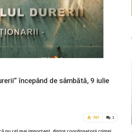
rerii” începând de sâmbătă, 9 iulie
767
1
că nu cel mai important, dintre coordonatorii crimei