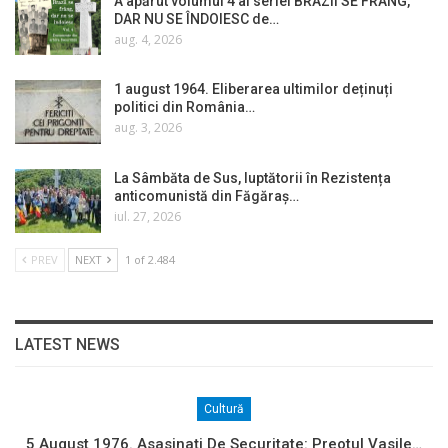
A apărut volumul 4 al seriei BRAZII SE FRÂNG,
DAR NU SE ÎNDOIESC de…
aug. 4, 2026
1 august 1964. Eliberarea ultimilor deținuți
politici din România…
aug. 3, 2026
La Sâmbăta de Sus, luptătorii în Rezistența
anticomunistă din Făgăraș…
iul. 27, 2026
PREV
NEXT
1 of 2.484
LATEST NEWS
Cultură
5 August 1976. Asasinați De Securitate: Preotul Vasile…