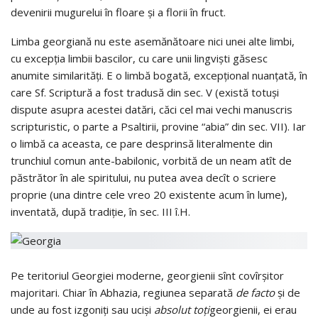
devenirii mugurelui în floare şi a florii în fruct.
Limba georgiană nu este asemănătoare nici unei alte limbi,
cu excepţia limbii bascilor, cu care unii lingvişti găsesc
anumite similarităţi. E o limbă bogată, excepţional nuanţată, în
care Sf. Scriptură a fost tradusă din sec. V (există totuşi
dispute asupra acestei datări, căci cel mai vechi manuscris
scripturistic, o parte a Psaltirii, provine “abia” din sec. VII). Iar
o limbă ca aceasta, ce pare desprinsă literalmente din
trunchiul comun ante-babilonic, vorbită de un neam atît de
păstrător în ale spiritului, nu putea avea decît o scriere
proprie (una dintre cele vreo 20 existente acum în lume),
inventată, după tradiţie, în sec. III î.H.
Pe teritoriul Georgiei moderne, georgienii sînt covîrşitor
majoritari. Chiar în Abhazia, regiunea separată
de facto
şi de
unde au fost izgoniţi sau ucişi
absolut toţi
georgienii, ei erau