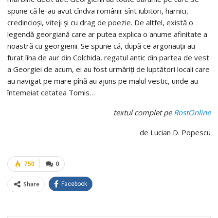
spune că le-au avut cîndva românii: sînt iubitori, harnici,
credincioşi, viteji şi cu drag de poezie. De altfel, există o
legendă georgiană care ar putea explica o anume afinitate a
noastră cu georgienii. Se spune că, după ce argonauţii au
furat lîna de aur din Colchida, regatul antic din partea de vest
a Georgiei de acum, ei au fost urmăriţi de luptători locali care
au navigat pe mare pînă au ajuns pe malul vestic, unde au
întemeiat cetatea Tomis…
textul complet pe
RostOnline
de Lucian D. Popescu
750
0
Share
Facebook