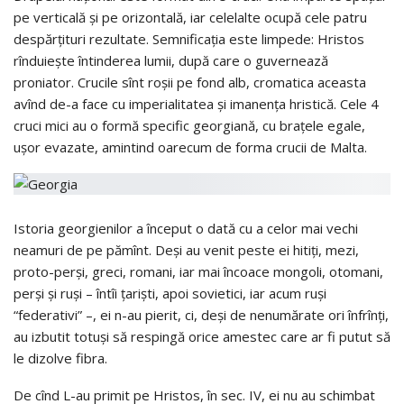
pe verticală şi pe orizontală, iar celelalte ocupă cele patru
despărţituri rezultate. Semnificaţia este limpede: Hristos
rînduieşte întinderea lumii, după care o guvernează
proniator. Crucile sînt roşii pe fond alb, cromatica aceasta
avînd de-a face cu imperialitatea şi imanenţa hristică. Cele 4
cruci mici au o formă specific georgiană, cu braţele egale,
uşor evazate, amintind oarecum de forma crucii de Malta.
Istoria georgienilor a început o dată cu a celor mai vechi
neamuri de pe pămînt. Deşi au venit peste ei hitiţi, mezi,
proto-perşi, greci, romani, iar mai încoace mongoli, otomani,
perşi şi ruşi – întîi ţarişti, apoi sovietici, iar acum ruşi
“federativi” –, ei n-au pierit, ci, deşi de nenumărate ori înfrînţi,
au izbutit totuşi să respingă orice amestec care ar fi putut să
le dizolve fibra.
De cînd L-au primit pe Hristos, în sec. IV, ei nu au schimbat