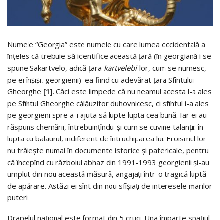
Numele “Georgia” este numele cu care lumea occidentală a
înţeles că trebuie să identifice această ţară (în georgiană i se
spune Sakartvelo, adică ţara
kartvelebi
-lor, cum se numesc,
pe ei înşişi, georgienii), ea fiind cu adevărat ţara Sfîntului
Gheorghe
[1]
. Căci este limpede că nu neamul acesta l-a ales
pe Sfîntul Gheorghe călăuzitor duhovnicesc, ci sfîntul i-a ales
pe georgieni spre a-i ajuta să lupte lupta cea bună. Iar ei au
răspuns chemării, întrebuinţîndu-şi cum se cuvine talanţii: în
lupta cu balaurul, indiferent de întruchiparea lui. Eroismul lor
nu trăieşte numai în documente istorice şi patericale, pentru
că începînd cu războiul abhaz din 1991-1993 georgienii şi-au
umplut din nou această măsură, angajaţi într-o tragică luptă
de apărare. Astăzi ei sînt din nou sfîşiaţi de interesele marilor
puteri.
Drapelul naţional este format din 5 cruci. Una împarte spaţiul