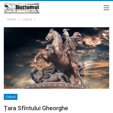
Home
Cultură
Cultură
Țara Sfîntului Gheorghe