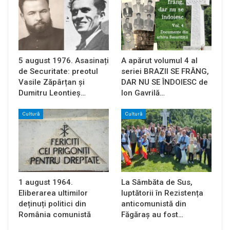
5 august 1976. Asasinați
A apărut volumul 4 al
de Securitate: preotul
seriei BRAZII SE FRÂNG,
Vasile Zăpârțan și
DAR NU SE ÎNDOIESC de
Dumitru Leontieș…
Ion Gavrilă…
Cultură
Cultură
1 august 1964.
La Sâmbăta de Sus,
Eliberarea ultimilor
luptătorii în Rezistența
deținuți politici din
anticomunistă din
România comunistă
Făgăraș au fost…