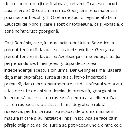
de trei ori mai mulţi decît abhazii, cei veniţi în aceste locuri
abia cu vreo 200 de ani în urmă. Georgienii erau majoritari
pînă mai anii trecuţi şi în Osetia de Sud, o regiune aflată în
Caucazul de Nord şi care a fost dintotdeauna, ca şi Abhazia, o
zonă neîntrerupt georgiană.
Ca şi România, care, în urma acţiunilor Uniunii Sovietice, a
pierdut teritorii în favoarea Ucrainei sovietice, Georgia a
pierdut teritorii în favoarea Azerbaidjanului sovietic, situaţia
perpetuîndu-se, bineînţeles, şi după declararea
independenţei acestuia din urmă. Dar Georgiei îi mai luaseră
deja mari suprafeţe Turcia şi Rusia, într-o împărţeală
primitivă, dar cu pretenţii imperiale, cînd, la sfîrşitul sec. XVIII,
aflaţi de sute de ani sub dominaţie otomană, georgienii au
încercat să joace cartea rusească pentru a se elibera. Dar
cartea rusească s-a arătat a fi mai degrabă o ruletă
rusească, pentru că ruşii i-au scăpat de otomani numai în
măsura în care s-au instalat ei înşişi în loc. Aşa se face că în
părţile stăpînite azi de Turcia se pot vedea unele dintre cele