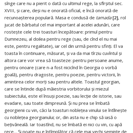
sînge care nu a pierit o dată cu ultimul rege, la sfîrşitul sec.
XVIII, şi care, deşi nu e onorată oficial, e încă onorată de
recunoaşterea populară. Masa e condusă de
tamada
[2]
, rol
jucat de bărbatul cel mai important al acelei adunări, care
rosteşte cele trei toasturi începătoare: primul pentru
Dumnezeu, al doilea pentru rege (sau, de cînd el nu mai
este, pentru regalitate), iar cel din urmă pentru sfinţi. El va
toasta în continuare, măsurat, şi va da mai tîrziu cuvîntul şi
altora care vor vrea să toasteze: pentru persoane anume,
pentru onoare (care n-a fost nicicînd în Georgia o vorbă
goală), pentru dragoste, pentru poezie, pentru victorii, în
amintirea celor morţi sau pentru altele. Toastul georgian,
care se întinde după măiestria vorbitorului şi miezul
subiectului, este el însuşi poezie, sau lecţie de istorie, sau
evadare, sau toate dimpreună. Şi nu prea se îmbată
georgienii cu vin, căci la toasturi nobleţea vinului se întîlneşte
cu nobleţea georgianului; or, din asta nu e chip să iasă o
beţivăneală. Iar toastînd, nu se îmbată ei nici cu vin, cu apă
rece… Şi poate nu e întîmplător că cele mai vechi seminţe de