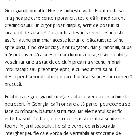
Georgianul, om al lui Hristos, iubeşte viaţa. E atît de falsă
imaginea pe care contemporaneitatea o dă în mod curent
credinciosului: un bigot prost-dispus, acrit de posturi şi
incapabil de veselie! Dacă, într-adevăr, vreun creştin este
astfel, atunci prin chiar aceste lucruri el păcătuieşte. Sfinţii,
spre pildă, fiind credincioşi, sînt rugători, dar şi raţionali, după
măsura cuvenită a acestui dar dumnezeiesc; şi sînt senini şi
veseli. Iar cine a stat cît de cît în preajma vreunui monah
îmbunătăţit sau preot înţelepţit, e cu neputinţă să nu fi
descoperit umorul subtil pe care bunătatea acestor oameni îl
practică.
Felul în care georgianul iubeşte viaţa se vede cel mai bine la
petreceri. În Georgia, ca în oricare altă parte, petrecerea se
face cu mîncare, băutură şi muzică, iar elementul specific
este toastul. De fapt, o petrecere aristocratică se învîrte
tocmai în jurul toastului, fie că e vorba de aristocraţia
intelighenţiei, fie că e vorba de veritabila aristocraţie de