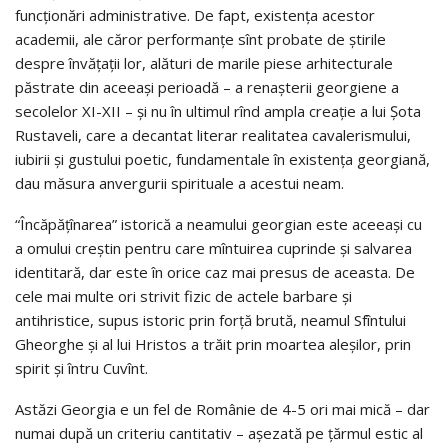
funcţionări administrative. De fapt, existenţa acestor
academii, ale căror performanţe sînt probate de ştirile
despre învăţaţii lor, alături de marile piese arhitecturale
păstrate din aceeaşi perioadă – a renaşterii georgiene a
secolelor XI-XII – şi nu în ultimul rînd ampla creaţie a lui Şota
Rustaveli, care a decantat literar realitatea cavalerismului,
iubirii şi gustului poetic, fundamentale în existenţa georgiană,
dau măsura anvergurii spirituale a acestui neam.
“Încăpăţînarea” istorică a neamului georgian este aceeaşi cu
a omului creştin pentru care mîntuirea cuprinde şi salvarea
identitară, dar este în orice caz mai presus de aceasta. De
cele mai multe ori strivit fizic de actele barbare şi
antihristice, supus istoric prin forţă brută, neamul Sfîntului
Gheorghe şi al lui Hristos a trăit prin moartea aleşilor, prin
spirit şi întru Cuvînt.
Astăzi Georgia e un fel de Românie de 4-5 ori mai mică – dar
numai după un criteriu cantitativ – aşezată pe ţărmul estic al