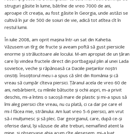
struguri găsite în lume, bătrîne de vreo 7000 de ani,
aproape cît creaţia, au fost găsite în Georgia, unde astăzi se
cultivă în jur de 500 de soiuri de vie, adică tot atîtea cît în
restul lumii.
În iulie 2008, am oprit maşina într-un sat din Kahetia.
Văzusem un tîrg de fructe şi aveam poftă să gust piersicile
enorme şi strălucitoare ale locului. M-am apropiat de un ţăran
care îşi vindea fructele direct din portbagajul plin al unei Lada
sovietice, veche şi răpănoasă ca Daciile pieţarilor noştri
cinstiţi. Însoţitorul meu i-a spus că sînt din România şi că
vreau să cumpăr cîteva piersici. Ţăranul acela de vreo 60 de
ani, nebărbierit, cu mîinile bătucite şi ochii aspri, m-a privit
deschis, mi-a întins o sacoşă mare de plastic şi mi-a spus să
îmi aleg piersici cîte vreau, nu cu plată, ci ca dar pe care el
mi-l făcea mie, străinului. Am luat vreo 5-6 piersici, am vrut
să-i mulţumesc şi să plec. Dar georgianul, care, după ce-şi
oferise darul, îşi văzuse de alte treburi, nemaifiind atent la
mine, şi observase abia acum cîte alesesem, mi-a luat