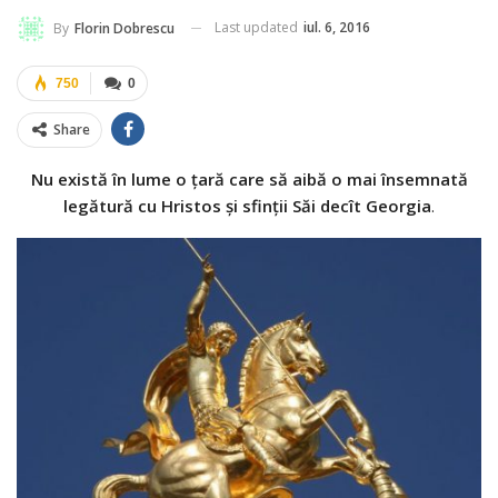
Last updated
iul. 6, 2016
By
Florin Dobrescu
750
0
Share
Nu există în lume o ţară care să aibă o mai însemnată
legătură cu Hristos şi sfinţii Săi decît Georgia
.