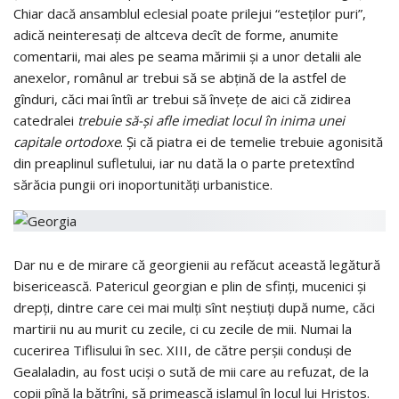
Chiar dacă ansamblul eclesial poate prilejui “esteţilor puri”,
adică neinteresaţi de altceva decît de forme, anumite
comentarii, mai ales pe seama mărimii şi a unor detalii ale
anexelor, românul ar trebui să se abţină de la astfel de
gînduri, căci mai întîi ar trebui să înveţe de aici că zidirea
catedralei
trebuie să-şi afle imediat locul în inima unei
capitale ortodoxe
. Şi că piatra ei de temelie trebuie agonisită
din preaplinul sufletului, iar nu dată la o parte pretextînd
sărăcia pungii ori inoportunităţi urbanistice.
Dar nu e de mirare că georgienii au refăcut această legătură
bisericească. Patericul georgian e plin de sfinţi, mucenici şi
drepţi, dintre care cei mai mulţi sînt neştiuţi după nume, căci
martirii nu au murit cu zecile, ci cu zecile de mii. Numai la
cucerirea Tiflisului în sec. XIII, de către perşii conduşi de
Gealaladin, au fost ucişi o sută de mii care au refuzat, de la
copii pînă la bătrîni, să primească islamul în locul lui Hristos.