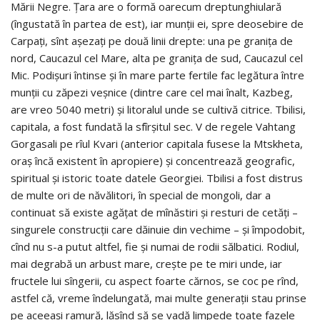
Mării Negre. Ţara are o formă oarecum dreptunghiulară
(îngustată în partea de est), iar munţii ei, spre deosebire de
Carpaţi, sînt aşezaţi pe două linii drepte: una pe graniţa de
nord, Caucazul cel Mare, alta pe graniţa de sud, Caucazul cel
Mic. Podişuri întinse şi în mare parte fertile fac legătura între
munţii cu zăpezi veşnice (dintre care cel mai înalt, Kazbeg,
are vreo 5040 metri) şi litoralul unde se cultivă citrice. Tbilisi,
capitala, a fost fundată la sfîrşitul sec. V de regele Vahtang
Gorgasali pe rîul Kvari (anterior capitala fusese la Mtskheta,
oraş încă existent în apropiere) şi concentrează geografic,
spiritual şi istoric toate datele Georgiei. Tbilisi a fost distrus
de multe ori de năvălitori, în special de mongoli, dar a
continuat să existe agăţat de mînăstiri şi resturi de cetăţi –
singurele construcţii care dăinuie din vechime – şi împodobit,
cînd nu s-a putut altfel, fie şi numai de rodii sălbatici. Rodiul,
mai degrabă un arbust mare, creşte pe te miri unde, iar
fructele lui sîngerii, cu aspect foarte cărnos, se coc pe rînd,
astfel că, vreme îndelungată, mai multe generaţii stau prinse
pe aceeaşi ramură, lăsînd să se vadă limpede toate fazele