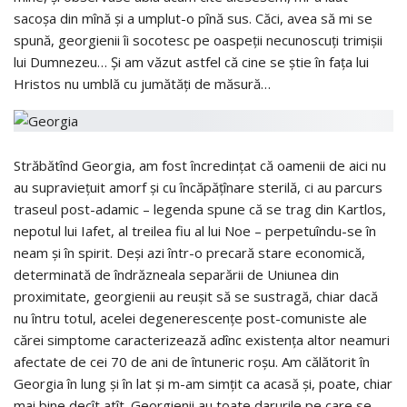
sacoşa din mînă şi a umplut-o pînă sus. Căci, avea să mi se
spună, georgienii îi socotesc pe oaspeţii necunoscuţi trimişii
lui Dumnezeu… Şi am văzut astfel că cine se ştie în faţa lui
Hristos nu umblă cu jumătăţi de măsură…
Străbătînd Georgia, am fost încredinţat că oamenii de aici nu
au supravieţuit amorf şi cu încăpăţînare sterilă, ci au parcurs
traseul post-adamic – legenda spune că se trag din Kartlos,
nepotul lui Iafet, al treilea fiu al lui Noe – perpetuîndu-se în
neam şi în spirit. Deşi azi într-o precară stare economică,
determinată de îndrăzneala separării de Uniunea din
proximitate, georgienii au reuşit să se sustragă, chiar dacă
nu întru totul, acelei degenerescenţe post-comuniste ale
cărei simptome caracterizează adînc existenţa altor neamuri
afectate de cei 70 de ani de întuneric roşu. Am călătorit în
Georgia în lung şi în lat şi m-am simţit ca acasă şi, poate, chiar
mai bine decît atît. Georgienii au toate darurile pe care se