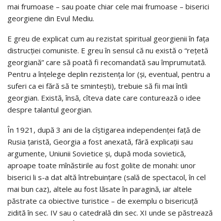
mai frumoase – sau poate chiar cele mai frumoase – biserici
georgiene din Evul Mediu.
E greu de explicat cum au rezistat spiritual georgienii în faţa
distrucţiei comuniste. E greu în sensul că nu există o “reţetă
georgiană” care să poată fi recomandată sau împrumutată.
Pentru a înţelege deplin rezistenţa lor (şi, eventual, pentru a
suferi ca ei fără să te sminteşti), trebuie să fii mai întîi
georgian. Există, însă, cîteva date care conturează o idee
despre talantul georgian.
În 1921, după 3 ani de la cîştigarea independenţei faţă de
Rusia ţaristă, Georgia a fost anexată, fără explicaţii sau
argumente, Uniunii Sovietice şi, după moda sovietică,
aproape toate mînăstirile au fost golite de monahi: unor
biserici li s-a dat altă întrebuinţare (sală de spectacol, în cel
mai bun caz), altele au fost lăsate în paragină, iar altele
păstrate ca obiective turistice – de exemplu o bisericuţă
zidită în sec. IV sau o catedrală din sec. XI unde se păstrează