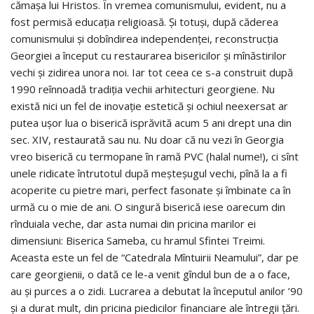
cămaşa lui Hristos. În vremea comunismului, evident, nu a
fost permisă educaţia religioasă. Şi totuşi, după căderea
comunismului şi dobîndirea independenţei, reconstrucţia
Georgiei a început cu restaurarea bisericilor şi mînăstirilor
vechi şi zidirea unora noi. Iar tot ceea ce s-a construit după
1990 reînnoadă tradiţia vechii arhitecturi georgiene. Nu
există nici un fel de inovaţie estetică şi ochiul neexersat ar
putea uşor lua o biserică isprăvită acum 5 ani drept una din
sec. XIV, restaurată sau nu. Nu doar că nu vezi în Georgia
vreo biserică cu termopane în ramă PVC (halal nume!), ci sînt
unele ridicate întrutotul după meşteşugul vechi, pînă la a fi
acoperite cu pietre mari, perfect fasonate şi îmbinate ca în
urmă cu o mie de ani. O singură biserică iese oarecum din
rînduiala veche, dar asta numai din pricina marilor ei
dimensiuni: Biserica Sameba, cu hramul Sfintei Treimi.
Aceasta este un fel de “Catedrala Mîntuirii Neamului”, dar pe
care georgienii, o dată ce le-a venit gîndul bun de a o face,
au şi purces a o zidi. Lucrarea a debutat la începutul anilor ’90
şi a durat mult, din pricina piedicilor financiare ale întregii ţări.