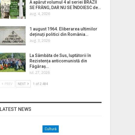
A apărut volumul 4 al seriei BRAZII
SE FRÂNG, DAR NU SE ÎNDOIESC de…
aug. 4, 2026
1 august 1964. Eliberarea ultimilor
deținuți politici din România…
aug. 3, 2026
La Sâmbăta de Sus, luptătorii în
Rezistența anticomunistă din
Făgăraș…
iul. 27, 2026
PREV
NEXT
1 of 2.484
LATEST NEWS
Cultură