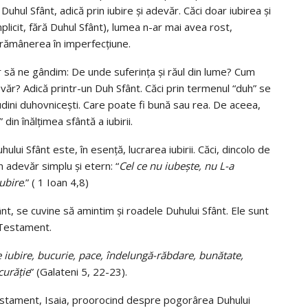
uhul Sfânt, adică prin iubire și adevăr. Căci doar iubirea și
mplicit, fără Duhul Sfânt), lumea n-ar mai avea rost,
e rămânerea în imperfecțiune.
 să ne gândim: De unde suferința și răul din lume? Cum
evăr? Adică printr-un Duh Sfânt. Căci prin termenul “duh” se
itudini duhovnicești. Care poate fi bună sau rea. De aceea,
din înălțimea sfântă a iubirii.
ului Sfânt este, în esență, lucrarea iubirii. Căci, dincolo de
adevăr simplu și etern: “
Cel ce nu iubeşte, nu L-a
ubire
.” ( 1 Ioan 4,8)
ânt, se cuvine să amintim și roadele Duhului Sfânt. Ele sunt
l Testament.
 iubire, bucurie, pace, îndelungă-răbdare, bunătate,
curăţie
” (Galateni 5, 22-23).
i Testament, Isaia, proorocind despre pogorârea Duhului