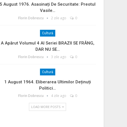
5 August 1976. Asasinați De Securitate: Preotul
Vasile…
Florin Dobrescu
2 zile ago
0
Cultură
A Apărut Volumul 4 Al Seriei BRAZII SE FRÂNG,
DAR NU SE…
Florin Dobrescu
3 zile ago
0
Cultură
1 August 1964. Eliberarea Ultimilor Deținuți
Politici…
Florin Dobrescu
4 zile ago
0
LOAD MORE POSTS