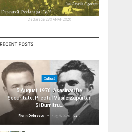
Declaratia 230 ANAF 2020
RECENT POSTS
Cultură
5 August 1976. Asasinați De
Securitate: Preotul Vasile Zăpârțan
Și Dumitru…
Florin Dobrescu
aug. 5, 2026
0