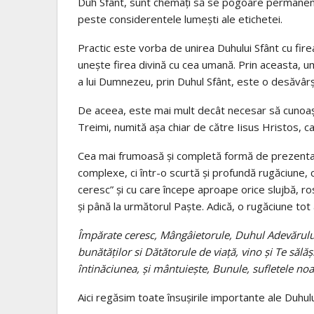
Duh Sfânt, sunt chemați să se pogoare permanent
peste considerentele lumești ale etichetei.
Practic este vorba de unirea Duhului Sfânt cu fire
unește firea divină cu cea umană. Prin aceasta, u
a lui Dumnezeu, prin Duhul Sfânt, este o desăvârși
De aceea, este mai mult decât necesar să cunoașt
Treimi, numită așa chiar de către Iisus Hristos, car
Cea mai frumoasă și completă formă de prezentare
complexe, ci într-o scurtă și profundă rugăciune,
ceresc” și cu care începe aproape orice slujbă, ro
și până la următorul Paște. Adică, o rugăciune tot 
Împărate ceresc, Mângâietorule, Duhul Adevărului, 
bunătăților si Dătătorule de viață, vino și Te sălăș
întinăciunea, și mântuiește, Bunule, sufletele noa
Aici regăsim toate însușirile importante ale Duhulu