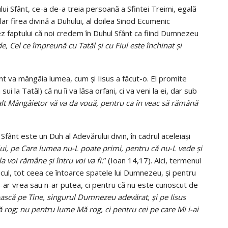
i Sfânt, ce-a de-a treia persoană a Sfintei Treimi, egală
clar firea divină a Duhului, al doilea Sinod Ecumenic
ez faptului că noi credem în Duhul Sfânt ca fiind Dumnezeu
, Cel ce împreună cu Tatăl și cu Fiul este închinat și
nt va mângâia lumea, cum și Iisus a făcut-o. El promite
 sui la Tatăl) că nu îi va lăsa orfani, ci va veni la ei, dar sub
şi alt Mângâietor vă va da vouă, pentru ca în veac să rămână
ânt este un Duh al Adevărului divin, în cadrul aceleiași
i, pe Care lumea nu-L poate primi, pentru că nu-L vede şi
a voi rămâne şi întru voi va fi.
” (Ioan 14,17). Aici, termenul
ul, tot ceea ce întoarce spatele lui Dumnezeu, și pentru
n-ar vrea sau n-ar putea, ci pentru că nu este cunoscut de
noască pe Tine, singurul Dumnezeu adevărat, şi pe Iisus
 rog; nu pentru lume Mă rog, ci pentru cei pe care Mi i-ai