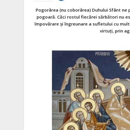
Pogorârea (nu coborârea) Duhului Sfânt ne p
pogoară. Căci rostul fiecărei sărbători nu e
împovărare și îngreunare a sufletului cu multe 
virtuți, prin a