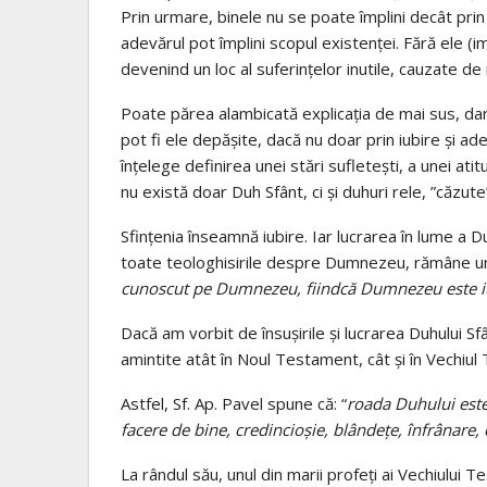
Prin urmare, binele nu se poate împlini decât prin D
adevărul pot împlini scopul existenței. Fără ele (i
devenind un loc al suferințelor inutile, cauzate d
Poate părea alambicată explicația de mai sus, dar
pot fi ele depășite, dacă nu doar prin iubire și ad
înțelege definirea unei stări sufletești, a unei at
nu există doar Duh Sfânt, ci și duhuri rele, ”căzute” 
Sfințenia înseamnă iubire. Iar lucrarea în lume a Duh
toate teologhisirile despre Dumnezeu, rămâne un 
cunoscut pe Dumnezeu, fiindcă Dumnezeu este i
Dacă am vorbit de însușirile și lucrarea Duhului Sf
amintite atât în Noul Testament, cât și în Vechiu
Astfel, Sf. Ap. Pavel spune că: “
roada Duhului este
facere de bine, credincioşie, blândeţe, înfrânare, 
La rândul său, unul din marii profeți ai Vechiulu