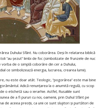
rârea Duhului Sfânt. Nu coborârea. Deși în relatarea biblică
li “au șezut“ limbi de foc (simbolizate de frunzele de nuc
te vorba de o simplă coborâre din cer a Duhului,
ial ce simbolizează energia, lucrarea, crearea lumii).
re, nu este doar atât. Teologic, “pogorârea” este mai bine
ogorământul. Adică renunțarea la o anumită regulă, cu scop
e o etichetă sau o ierarhie. Astfel, Rusaliile sunt
nea de a fi pururi cu noi, oamenii, prin Duhul Sfânt pe
ai de aceea preoții, ca unii ce sunt slujitori și purtători de