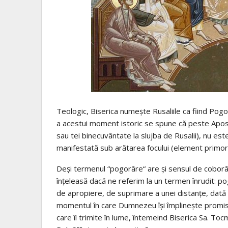
Teologic, Biserica numește Rusaliile ca fiind Pogo
a acestui moment istoric se spune că peste Aposto
sau tei binecuvântate la slujba de Rusalii), nu es
manifestată sub arătarea focului (element primord
Deși termenul “pogorâre“ are și sensul de coborâ
înțeleasă dacă ne referim la un termen înrudit: p
de apropiere, de suprimare a unei distanțe, dată d
momentul în care Dumnezeu își împlinește promisiu
care îl trimite în lume, întemeind Biserica Sa. Tocm