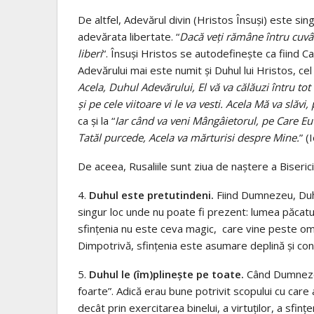
De altfel, Adevărul divin (Hristos Însuși) este sing
adevărata libertate. “
Dacă veţi rămâne întru cuvâ
liberi
“. Însuși Hristos se autodefinește ca fiind Ca
Adevărului mai este numit și Duhul lui Hristos, cel 
Acela, Duhul Adevărului, El vă va călăuzi întru tot 
şi pe cele viitoare vi le va vesti. Acela Mă va slăvi
ca și la “
Iar când va veni Mângâietorul, pe Care Eu v
Tatăl purcede, Acela va mărturisi despre Mine.
” (
De aceea, Rusaliile sunt ziua de naștere a Bisericii
4.
Duhul este pretutindeni.
Fiind Dumnezeu, Duh
singur loc unde nu poate fi prezent: lumea păcatu
sfințenia nu este ceva magic, care vine peste om 
Dimpotrivă, sfințenia este asumare deplină și conș
5.
Duhul le (îm)plinește pe toate.
Când Dumnezeu
foarte”. Adică erau bune potrivit scopului cu care
decât prin exercitarea binelui, a virtuților, a sfin