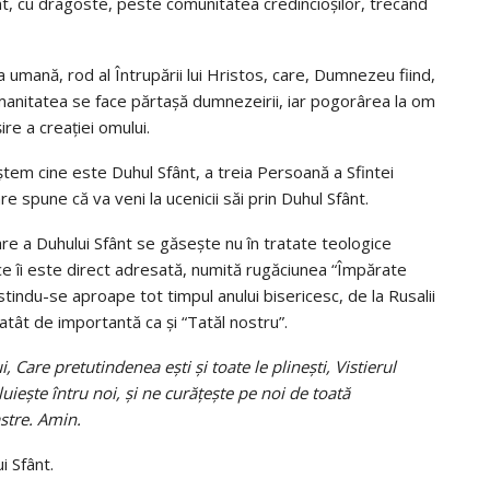
, cu dragoste, peste comunitatea credincioșilor, trecând
a umană, rod al Întrupării lui Hristos, care, Dumnezeu fiind,
manitatea se face părtașă dumnezeirii, iar pogorârea la om
re a creației omului.
em cine este Duhul Sfânt, a treia Persoană a Sfintei
e spune că va veni la ucenicii săi prin Duhul Sfânt.
 a Duhului Sfânt se găsește nu în tratate teologice
 ce îi este direct adresată, numită rugăciunea “Împărate
stindu-se aproape tot timpul anului bisericesc, de la Rusalii
atât de importantă ca și “Tatăl nostru”.
Care pretutindenea ești și toate le plinești, Vistierul
luiește întru noi, și ne curățește pe noi de toată
stre. Amin.
i Sfânt.