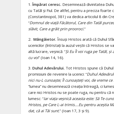
1.
Împărat ceresc.
Desemnează divinitatea Duhulu
cu Tatăl și Fiul. De altfel, pentru a preciza foarte 
(Constantinopol, 381) va dedica articolul 8 din Cr
“
Domnul de viață Făcătorul, Care din Tatăl purcede
slăvit, Care a grăit prin prooroci.
”
2.
Mângâietor.
Însuși Hristos arată că Duhul Sfâ
ucenicilor (întristați la auzul veștii că Hristos se va
altă lucrare, veșnică: “
Şi Eu Îl voi ruga pe Tatăl, 
cu voi
” (Ioan 14, 16).
3.
Duhul Adevărului.
Tot Hristos spune că Duhul Sf
promisiuni de revenire la ucenici: “
Duhul Adevărulu
nici nu-L cunoaşte; Îl cunoaşteţi voi, de vreme ce l
“lumea” nu desemnează creația întreagă, ci lumesc
care nici Hristos nu se poate ruga, nu pentru că 
lumesc: “
Iar viaţa veşnică aceasta este: Să Te cu
Hristos, pe Care L-ai trimis….Eu pentru aceştia Mă
dat, că ai Tăi sunt.
” (Ioan 17, 3 și 9).