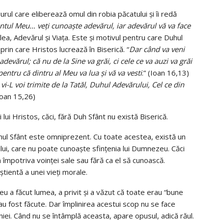
urul care eliberează omul din robia păcatului și îi redă
ntul Meu… veţi cunoaşte adevărul, iar adevărul vă va face
lea, Adevărul și Viața. Este și motivul pentru care Duhul
prin care Hristos lucrează în Biserică. “
Dar când va veni
adevărul; că nu de la Sine va grăi, ci cele ce va auzi va grăi
, pentru că dintru al Meu va lua şi vă va vesti
.” (Ioan 16,13)
i-L voi trimite de la Tatăl, Duhul Adevărului, Cel ce din
Ioan 15,26)
 lui Hristos, căci, fără Duh Sfânt nu există Biserică.
ul Sfânt este omniprezent. Cu toate acestea, există un
lui, care nu poate cunoaște sfințenia lui Dumnezeu. Căci
împotriva voinței sale sau fără ca el să cunoască.
tientă a unei vieți morale.
 a făcut lumea, a privit și a văzut că toate erau “bune
 au fost făcute. Dar împlinirea acestui scop nu se face
țeniei. Când nu se întâmplă aceasta, apare opusul, adică răul.