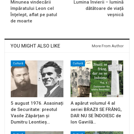
Minunea vindecării
Lumina Învierii – lumină
împăratului Leon cel
dătătoare de viață
Înţelept, aflat pe patul
veșnică
de moarte
YOU MIGHT ALSO LIKE
More From Author
Cultură
Cultură
5 august 1976. Asasinați
A apărut volumul 4 al
de Securitate: preotul
seriei BRAZII SE FRÂNG,
Vasile Zăpârțan și
DAR NU SE ÎNDOIESC de
Dumitru Leontieș…
Ion Gavrilă…