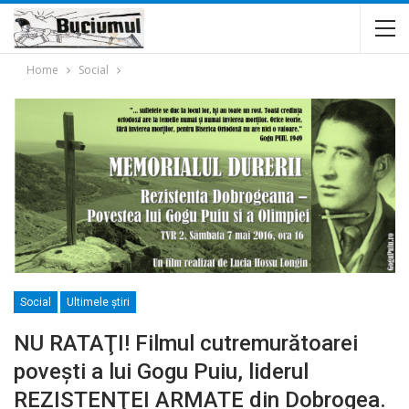
Home
Social
Social
Ultimele ştiri
NU RATAŢI! Filmul cutremurătoarei
poveşti a lui Gogu Puiu, liderul
REZISTENŢEI ARMATE din Dobrogea.