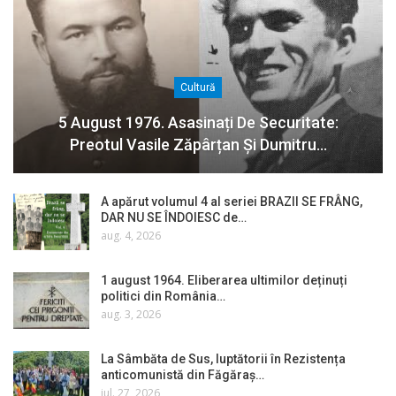
Cultură
5 August 1976. Asasinați De Securitate:
Preotul Vasile Zăpârțan Și Dumitru…
A apărut volumul 4 al seriei BRAZII SE FRÂNG,
DAR NU SE ÎNDOIESC de…
aug. 4, 2026
1 august 1964. Eliberarea ultimilor deținuți
politici din România…
aug. 3, 2026
La Sâmbăta de Sus, luptătorii în Rezistența
anticomunistă din Făgăraș…
iul. 27, 2026