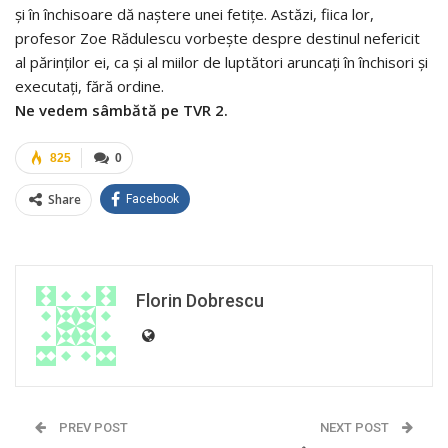
şi în închisoare dă naştere unei fetiţe. Astăzi, fiica lor,
profesor Zoe Rădulescu vorbeşte despre destinul nefericit
al părinţilor ei, ca şi al miilor de luptători aruncaţi în închisori şi
executaţi, fără ordine.
Ne vedem sâmbătă pe TVR 2.
825
0
Share
Facebook
Florin Dobrescu
PREV POST
NEXT POST