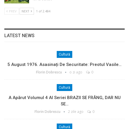
PREV
NEXT
1 of 2.484
LATEST NEWS
Cultură
5 August 1976. Asasinați De Securitate: Preotul Vasile…
Florin Dobrescu
o zi ago
0
Cultură
A Apărut Volumul 4 Al Seriei BRAZII SE FRÂNG, DAR NU
SE…
Florin Dobrescu
2 zile ago
0
Cultură