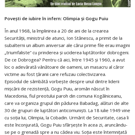
Poveşti de iubire în infern: Olimpia şi Gogu Puiu
În anul 1968, la împlinirea a 20 de ani de la crearea
Securităţii, ministrul de atunci, Ion Stănescu, a primit de la
subalterni un album aniversar ale cărui prime file erau imagini
„triumfaliste“ cu prinderea şi uciderea luptătorilor dobrogeni.
De ce Dobrogea? Pentru că aici, între 1945 şi 1960, a avut
loc o adevărată vânătoare de oameni, un masacru al căror
victime au fost ţăranii care refuzau colectivizarea.
Episodul de sâmbătă vorbeşte despre unul dintre liderii
mişcării de rezistenţă, Gogu Puiu, aromân născut în
Macedonia, fiul preotului paroh din comuna Kogălniceanu,
care va organiza grupul din pădurea Babadag, alături de alte
30 de grupuri de luptători anticomunişti. La 18 iulie 1949 vine
cu soţia lui, Olimpia, la Cobadin. Urmărit de Securitate, casa îi
este înconjurată, Gogu Puiu sfârşeşte în acea zi, aruncându-
se pe o grenadă spre a nu cădea viu. Soţia este întemniţată