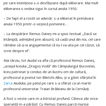
pe care intenţiona s-o desfăşoare după eliberare. Mai mult
eliberarea o vedea sigur în cursul anului 1950.
– De fapt el a rostit un adevăr: s-a eliberat în primăvara
anului 1950 printr-o veşnică pomenire…
– La despărţire Remus Daneş mi-a spus textual: „Dacă se
întâmplă, admiţând prin absurd, să cadă unul din noi, cel care
rămâne să-şi ia angajamentul că nu-l va uita pe cel căzut, să
scrie despre el”.
Mai târziu, tot Aiudul va afla că profesorul Remus Daneş,
„uriaşul liceului „Dragoş Vodă” din Câmpulungul Bucovinei,
liceu patronat şi condus de un ilustru om de cultură,
profesorul şi poetul Ion Biletchi-Albu, şi-a găsit sfârşitul în
Zarca
Aiudului, pe patul pe care s-a sfârşit ca un martir
profesorul universitar Traian Brăileanu de la Cernăuţi.
A fost o veste care m-a întristat profund. Câteva zile orice
speranţă m-a părăsit. Cu Remus Daneş parcă murise