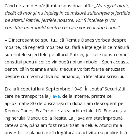
Când ne-am despărțit mi-a spus doar atât: „
Nu regret nimic,
decât că mor şi nu înţeleg în ce măsură suferinţele şi jertfele
pe altarul Patriei, jertfele noastre, vor fi înţelese şi vor
constitui un imbold pentru cei care vor veni după noi…
”
– E interesant ce spui tu… că Remus Daneş vorbea despre
moarte, că regretă moartea sa, fără a înţelege în ce măsură
suferinţele şi jertfele pe altarul Patriei, jertfele noastre vor
constitui pentru cei ce vin după noi un imbold… Spun aceasta
pentru că în toamna anului trecut a vorbit foarte entuziast
despre cum vom activa noi amândoi, în literatura scrisului.
Era la începutul lunii Septembrie 1949. În „duba” Securităţii
care ne transporta la
Jilava
, de la Interne, printre cei
aproximativ 30 de puşcăriaşi din dubă l-am descoperit pe
Remus Daneş. Era în societatea arhitectului I.D. Enescu şi a
inginerului Manciu de la Reşita. La Jilava am stat împreună
câteva ore, până am fost repartizaţi la celule. Atunci mi-a
povestit ce planuri are în legătură cu activitatea publicistică