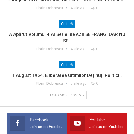
Florin Dobrescu
4 zile ago
0
Cultură
A Apărut Volumul 4 Al Seriei BRAZII SE FRÂNG, DAR NU
SE…
Florin Dobrescu
4 zile ago
0
Cultură
1 August 1964. Eliberarea Ultimilor Deținuți Politici…
Florin Dobrescu
5 zile ago
0
LOAD MORE POSTS
Facebook
Youtube
Join us on Facebook
Join us on Youtube