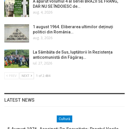
A apărut volumul 4 al seriei BRAZII SE FRÂNG,
DAR NU SE ÎNDOIESC de…
aug. 4, 2026
1 august 1964. Eliberarea ultimilor deținuți
politici din România…
aug. 3, 2026
La Sâmbăta de Sus, luptătorii în Rezistența
anticomunistă din Făgăraș…
iul. 27, 2026
PREV
NEXT
1 of 2.484
LATEST NEWS
Cultură
5 August 1976. Asasinați De Securitate: Preotul Vasile…