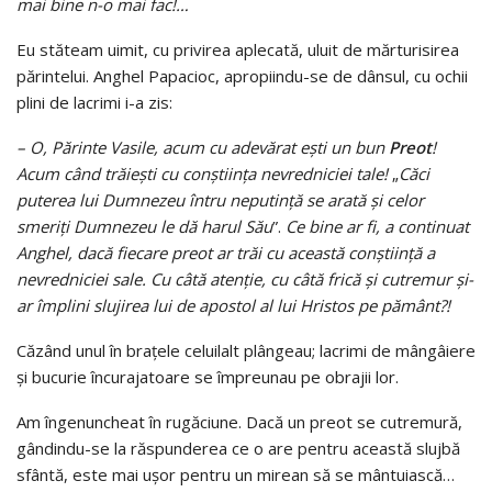
mai bine n-o mai fac!…
Eu stăteam uimit, cu privirea aplecată, uluit de mărturisirea
părintelui. Anghel Papacioc, apropiindu-se de dânsul, cu ochii
plini de lacrimi i-a zis:
– O, Părinte Vasile, acum cu adevărat eşti un bun
Preot
!
Acum când trăieşti cu conştiinţa nevredniciei tale!
„
Căci
puterea lui Dumnezeu întru neputinţă se arată şi celor
smeriţi Dumnezeu le dă harul Său
”.
Ce bine ar fi, a continuat
Anghel, dacă fiecare preot ar trăi cu această conştiinţă a
nevredniciei sale. Cu câtă atenţie, cu câtă frică şi cutremur şi-
ar împlini slujirea lui de apostol al lui Hristos pe pământ?!
Căzând unul în braţele celuilalt plângeau; lacrimi de mângâiere
şi bucurie încurajatoare se împreunau pe obrajii lor.
Am îngenuncheat în rugăciune. Dacă un preot se cutremură,
gândindu-se la răspunderea ce o are pentru această slujbă
sfântă, este mai uşor pentru un mirean să se mântuiască…