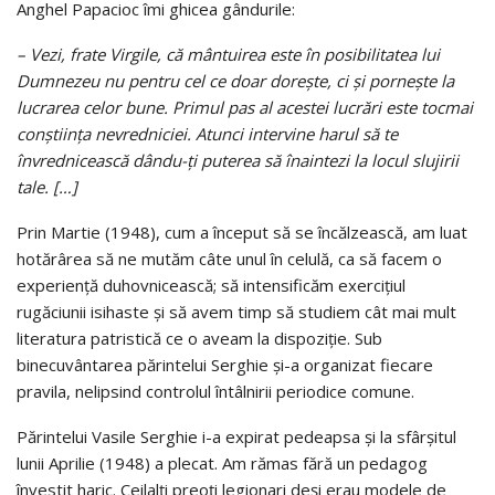
Anghel Papacioc îmi ghicea gândurile:
– Vezi, frate Virgile, că mântuirea este în posibilitatea lui
Dumnezeu nu pentru cel ce doar doreşte, ci şi porneşte la
lucrarea celor bune. Primul pas al acestei lucrări este tocmai
conştiinţa nevredniciei. Atunci intervine harul să te
învrednicească dându-ţi puterea să înaintezi la locul slujirii
tale. […]
Prin Martie (1948), cum a început să se încălzească, am luat
hotărârea să ne mutăm câte unul în celulă, ca să facem o
experienţă duhovnicească; să intensificăm exerciţiul
rugăciunii isihaste şi să avem timp să studiem cât mai mult
literatura patristică ce o aveam la dispoziţie. Sub
binecuvântarea părintelui Serghie şi-a organizat fiecare
pravila, nelipsind controlul întâlnirii periodice comune.
Părintelui Vasile Serghie i-a expirat pedeapsa şi la sfârşitul
lunii Aprilie (1948) a plecat. Am rămas fără un pedagog
învestit haric. Ceilalţi preoţi legionari deşi erau modele de