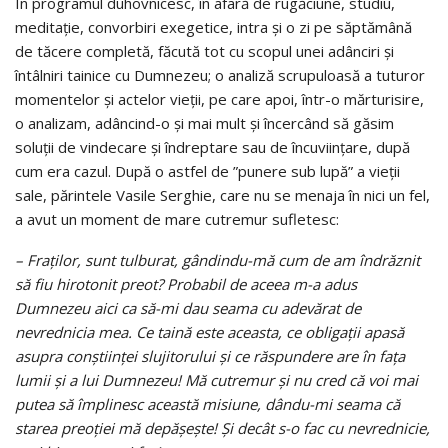
În programul duhovnicesc, în afară de rugăciune, studiu,
meditaţie, convorbiri exegetice, intra şi o zi pe săptămână
de tăcere completă, făcută tot cu scopul unei adânciri şi
întâlniri tainice cu Dumnezeu; o analiză scrupuloasă a tuturor
momentelor şi actelor vieţii, pe care apoi, într-o mărturisire,
o analizam, adâncind-o şi mai mult şi încercând să găsim
soluţii de vindecare şi îndreptare sau de încuviinţare, după
cum era cazul. După o astfel de ”punere sub lupă” a vieţii
sale, părintele Vasile Serghie, care nu se menaja în nici un fel,
a avut un moment de mare cutremur sufletesc:
– Fraţilor, sunt tulburat, gândindu-mă cum de am îndrăznit
să fiu hirotonit preot? Probabil de aceea m-a adus
Dumnezeu aici ca să-mi dau seama cu adevărat de
nevrednicia mea. Ce taină este aceasta, ce obligaţii apasă
asupra conştiinţei slujitorului şi ce răspundere are în faţa
lumii şi a lui Dumnezeu! Mă cutremur şi nu cred că voi mai
putea să împlinesc această misiune, dându-mi seama că
starea preoţiei mă depăşeşte! Şi decât s-o fac cu nevrednicie,