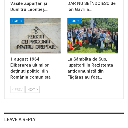
Vasile Zăpârțan și
DAR NU SE ÎNDOIESC de
Dumitru Leontieș…
Ion Gavrilă…
Cultură
Cultură
1 august 1964.
La Sâmbăta de Sus,
Eliberarea ultimilor
luptătorii în Rezistența
deținuți politici din
anticomunistă din
România comunistă
Făgăraș au fost…
PREV
NEXT
LEAVE A REPLY