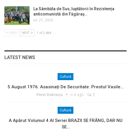
La Sâmbăta de Sus, luptătorii în Rezistența
anticomunistă din Făgăraș…
iul. 27, 2026
PREV
NEXT
1 of 2.484
LATEST NEWS
Cultură
5 August 1976. Asasinați De Securitate: Preotul Vasile…
Florin Dobrescu
o zi ago
0
Cultură
A Apărut Volumul 4 Al Seriei BRAZII SE FRÂNG, DAR NU
SE…