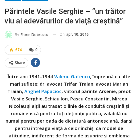
Părintele Vasile Serghie – ”un trăitor
viu al adevărurilor de viaţă creştină”
On
apr. 10, 2016
By
Florin Dobrescu
674
0
Share
Între anii 1941-1944
Valeriu Gafencu
, împreună cu alte
mari suflete: dr. avocat Trifan Traian, avocat Marian
Traian,
Anghel Papacioc
, viitorul părinte Arsenie, preot
Vasile Serghie, Şchiau Ion, Pascu Constantin, Mircea
Nicolau şi alţii au trasat o linie de conduită creştină şi
românească pentru toţi deţinuţii politici, valabilă nu
numai pentru perioada de dictatură antonesciană, dar şi
pentru întreaga viaţă a celor închişi ca model de
atitudine, indiferent de forma de asuprire şi emblema