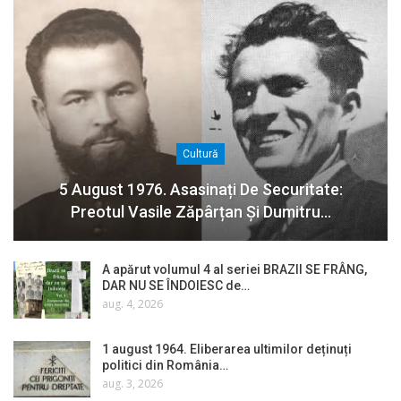
Cultură
5 August 1976. Asasinați De Securitate:
Preotul Vasile Zăpârțan Și Dumitru…
A apărut volumul 4 al seriei BRAZII SE FRÂNG,
DAR NU SE ÎNDOIESC de…
aug. 4, 2026
1 august 1964. Eliberarea ultimilor deținuți
politici din România…
aug. 3, 2026