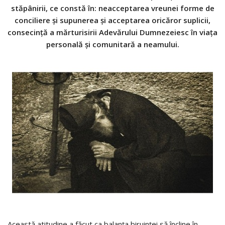
stăpânirii, ce constă în: neacceptarea vreunei forme de
conciliere şi supunerea şi acceptarea oricăror suplicii,
consecinţă a mărturisirii Adevărului Dumnezeiesc în viaţa
personală şi comunitară a neamului.
Această atitudine a făcut ca balanţa biruinţei să încline în