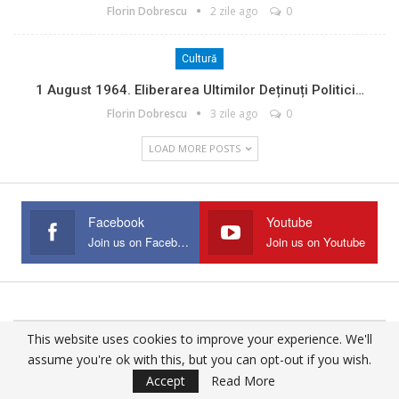
Florin Dobrescu
2 zile ago
0
Cultură
1 August 1964. Eliberarea Ultimilor Deținuți Politici…
Florin Dobrescu
3 zile ago
0
LOAD MORE POSTS
Facebook
Youtube
Join us on Facebook
Join us on Youtube
This website uses cookies to improve your experience. We'll
© 2025 - All Rights Reserved.
assume you're ok with this, but you can opt-out if you wish.
Website Design:
Buciumul
Accept
Read More