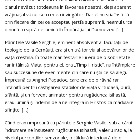
planul nevăzut totdeauna în favoarea noastră, deşi aparent
vrăjmaşul văzut se credea învingător. Dar el nu ştia însă că
prin fiecare din cei ce acceptau jertfa supremă, neamul urca
o nouă treaptă de lumină în Împărăţia lui Dumnezeu. […]
Părintele Vasile Serghie, eminent absolvent al facultăţii de
teologie de la Cernăuţi, era şi un trăitor viu al adevărurilor de
viaţă creştină. În toate manifestările lui era de o sobrietate
rar întâlnită. Viaţa, pentru el, era „Timp Hristic”, nu întâmplare
sau succesiune de evenimente din care nu ştii ce să alegi.
Împreună cu Anghel Papacioc, care era de o râvnă rar
întâlnită pentru câştigarea stadiilor de viaţă virtuoasă, pură,
sfântă, şi un fervent animator pentru rugăciunea isihastă,
erau lumină şi îndemn de a ne integra în Hristos ca mădulare
sfinţite. […]
Când eram împreună cu părintele Serghie Vasile, sub a cărui
îndrumare ne însuşeam rugăciunea isihastă, Valeriu iradia, la
nivelul percepţiilor senzoriale, o căldură interioară de o