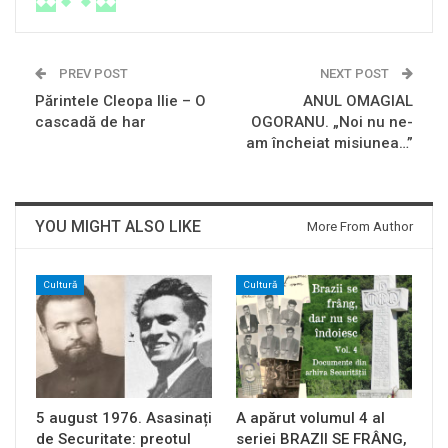
PREV POST
NEXT POST
Părintele Cleopa Ilie – O
ANUL OMAGIAL
cascadă de har
OGORANU. „Noi nu ne-
am încheiat misiunea…”
YOU MIGHT ALSO LIKE
More From Author
Cultură
Cultură
5 august 1976. Asasinați
A apărut volumul 4 al
de Securitate: preotul
seriei BRAZII SE FRÂNG,