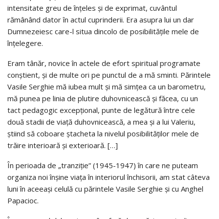
intensitate greu de înţeles şi de exprimat, cuvântul
rămânând dator în actul cuprinderii. Era asupra lui un dar
Dumnezeiesc care-l situa dincolo de posibilităţile mele de
înţelegere.
Eram tânăr, novice în actele de efort spiritual programate
conştient, şi de multe ori pe punctul de a mă sminti. Părintele
Vasile Serghie mă iubea mult şi mă simţea ca un barometru,
mă punea pe linia de plutire duhovnicească şi făcea, cu un
tact pedagogic excepţional, punte de legătură între cele
două stadii de viaţă duhovnicească, a mea şi a lui Valeriu,
ştiind să coboare ştacheta la nivelul posibilităţilor mele de
trăire interioară şi exterioară. […]
În perioada de „tranziţie” (1945-1947) în care ne puteam
organiza noi înşine viaţa în interiorul închisorii, am stat câteva
luni în aceeaşi celulă cu părintele Vasile Serghie şi cu Anghel
Papacioc.