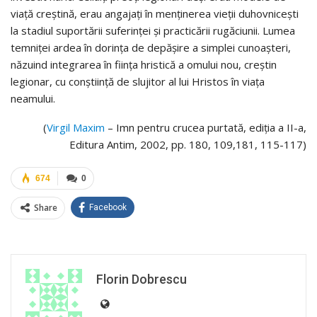
viaţă creştină, erau angajaţi în menţinerea vieţii duhovniceşti
la stadiul suportării suferinţei şi practicării rugăciunii. Lumea
temniţei ardea în dorinţa de depăşire a simplei cunoaşteri,
năzuind integrarea în fiinţa hristică a omului nou, creştin
legionar, cu conştiinţă de slujitor al lui Hristos în viaţa
neamului.
(
Virgil Maxim
– Imn pentru crucea purtată, ediția a II-a,
Editura Antim, 2002, pp. 180, 109,181, 115-117)
674
0
Share
Facebook
Florin Dobrescu