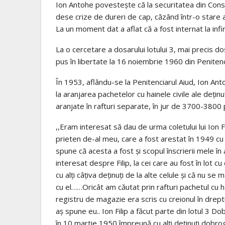
Ion Antohe povestește că la securitatea din Cons
dese crize de dureri de cap, căzând într-o stare ac
La un moment dat a aflat că a fost internat la infir
La o cercetare a dosarului lotului 3, mai precis do
pus în libertate la 16 noiembrie 1960 din Peniten
În 1953, aflându-se la Penitenciarul Aiud, Ion Ant
la aranjarea pachetelor cu hainele civile ale dețin
aranjate în rafturi separate, în jur de 3700-3800
,,Eram interesat să dau de urma coletului lui Ion 
prieten de-al meu, care a fost arestat în 1949 cu 
spune că acesta a fost și scopul înscrierii mele î
interesat despre Filip, la cei care au fost în lot c
cu alți câțiva deținuți de la alte celule și că nu se m
cu el……Oricât am căutat prin rafturi pachetul cu hain
registru de magazie era scris cu creionul în dreptul
aș spune eu.. Ion Filip a făcut parte din lotul 3 D
în 10 martie 1950 împreună cu alți deținuți dobro