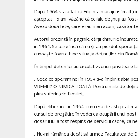
După 1964 s-a aflat că Filip n-a mai ajuns în altă în
așteptat 15 ani, văzând că ceilalți deținuți au fost e
Aveau două fete, care erau mari acum, căsătorite, 
Autorul prezintă în paginile cărții chinurile îndurat
în 1964. Se pare însă că nu și-au pierdut speranța c
cunoaște foarte bine situația deținuților din Români
În timpul detenției au circulat zvonuri privitoare la
,,Ceea ce speram noi în 1954 s-a împlinit abia
VREMII? O NIMICA TOATĂ. Pentru miile de deținuț
plus suferințele familiei,,
După eliberare, în 1964, cum era de așteptat n-a 
cursul de pregătire în vederea ocupării unui post d
dosarul lui a fost respins de serviciul cadre, ca 
,,Nu-mi rămânea decât să urmez Facultatea de Dre