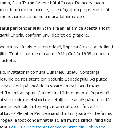
tanța, Stan Traian fusese bătut în cap. De aceea avea
centuată de melancolie, care îi îngrijora pe prietenii săi.
merie, iar de atunci nu a mai aflat nimic de el.
sarul penitenciar al lui Stan Traian, aflăm că acesta a fost
ciarul Gherla, conform unui decret de grațiere.
ohe a lucrat în biserica ortodoxă, împreună cu șase deținuți
uților. Toate coletele din anul 1941 până în 1953 trebuiau
 pachete.
Filip, învățător în comuna Dunărea, județul Constanța,
loturile de rezistenți din pădurile Babadagului. Aș putea
n această echipă. Încă de la sosirea mea la Aiud m-am
u el. Toți mi-au spus că a fost luat într-o noapte, împreună
ai știe nimic de el și nici de ceilalți care au dispărut o dată
ele civile ale lui Ion Filip, n-am dat de el. În vechiul
 lui : <<Plecat la Penitenciarul din Timișoara>>,, Definitiv,
obrogea, a fost condamnat la 15 ani muncă silnică, fiind ucis
geni.
Lotul 3 al rezistenţei anticomuniste din Dobrogea