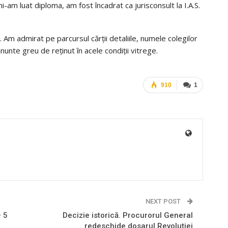
i-am luat diploma, am fost încadrat ca jurisconsult la I.A.S.
 Am admirat pe parcursul cărții detaliile, numele colegilor
unte greu de reținut în acele condiții vitrege.
910
1
NEXT POST
 5
Decizie istorică. Procurorul General
redeschide dosarul Revoluţiei