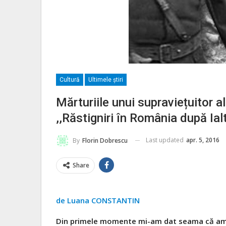
Cultură
Ultimele ştiri
Mărturiile unui supraviețuitor 
,,Răstigniri în România după Ialt
Last updated
apr. 5, 2016
By
Florin Dobrescu
Share
de Luana CONSTANTIN
Din primele momente mi-am dat seama că am î