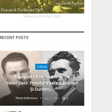
Declaratia 230 ANAF 2020
RECENT POSTS
Cultură
5 August 1976. Asasinați De
Securitate: Preotul Vasile Zăpârțan
Și Dumitru…
Florin Dobrescu
aug. 5, 2026
0