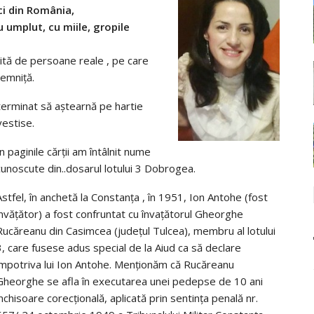
ici din România,
au umplut, cu miile, gropile
răită de persoane reale , pe care
temniță.
terminat să aștearnă pe hartie
vestise.
În paginile cărții am întâlnit nume
cunoscute din..dosarul lotului 3 Dobrogea.
Astfel, în anchetă la Constanța , în 1951, Ion Antohe (fost
învățător) a fost confruntat cu învațătorul Gheorghe
Rucăreanu din Casimcea (județul Tulcea), membru al lotului
3, care fusese adus special de la Aiud ca să declare
împotriva lui Ion Antohe. Menționăm că Rucăreanu
Gheorghe se afla în executarea unei pedepse de 10 ani
închisoare corecțională, aplicată prin sentința penală nr.