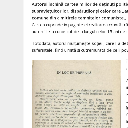
Autorul închină cartea miilor de deținuți polit
supraviețuitorilor, dispăruților și celor care ,,
comune din cimitirele temnițelor comuniste,,
Cartea cuprinde în paginile ei realitatea cruntă t
autorul le-a cunoscut de-a lungul celor 15 ani de 
Totodată, autorul mulțumește soției , care l-a de
suferințele, fiind uimită și cutremurată de ce îi po