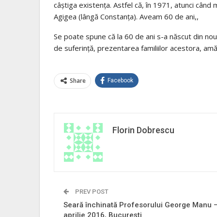
câștiga existența. Astfel că, în 1971, atunci când m
Agigea (lângă Constanța). Aveam 60 de ani,,
Se poate spune că la 60 de ani s-a născut din nou.
de suferință, prezentarea familiilor acestora, amăn
Share
Facebook
Florin Dobrescu
PREV POST
Seară închinată Profesorului George Manu –
aprilie 2016, București