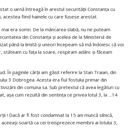
a stat o iarnă întreagă în arestul securității Constanța cu
să, acestea fiind hainele cu care fusese arestat.
 nu mai era somn. De la mâncarea slabă, nu ne puteam
ecuritatea din Constanța și acelea de la Ministerul de
zat până la limită și uneori începeam să mă îndoiesc că voi
, stăteam cu fața la soare, respiram adânc și făceam
. În paginile cărții am găsit referire la Stan Traian, din
ui 3 Dobrogea. Acesta era fiul fostului primar din
tivizării din comuna sa. Sub pretextul că avea legături cu
, așa cum rezultă din sentința ce privea lotul 3, la …14
ții ! Dacă ar fi fost condamnat la 15 ani muncă silnică,
avut aceeași soartă ca cei treisprezece membrii ai lotului 3,