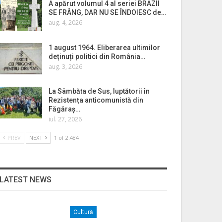
A apărut volumul 4 al seriei BRAZII
SE FRÂNG, DAR NU SE ÎNDOIESC de…
aug. 4, 2026
1 august 1964. Eliberarea ultimilor
deținuți politici din România…
aug. 3, 2026
La Sâmbăta de Sus, luptătorii în
Rezistența anticomunistă din
Făgăraș…
iul. 27, 2026
PREV
NEXT
1 of 2.484
LATEST NEWS
Cultură