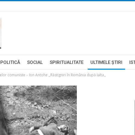
POLITICĂ
SOCIAL
SPIRITUALITATE
ULTIMELE ŞTIRI
IS
țelor comuniste – Ion Antohe ,,Răstigniri în România după Ialta,,