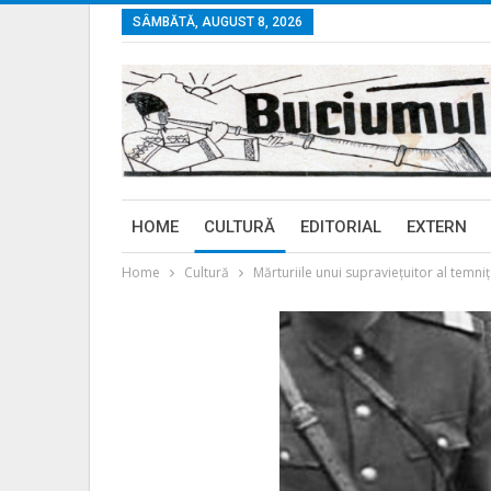
SÂMBĂTĂ, AUGUST 8, 2026
HOME
CULTURĂ
EDITORIAL
EXTERN
Home
Cultură
Mărturiile unui supraviețuitor al temni