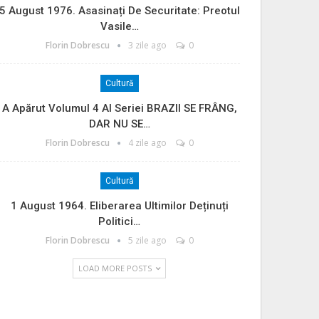
5 August 1976. Asasinați De Securitate: Preotul
Vasile…
Florin Dobrescu
3 zile ago
0
Cultură
A Apărut Volumul 4 Al Seriei BRAZII SE FRÂNG,
DAR NU SE…
Florin Dobrescu
4 zile ago
0
Cultură
1 August 1964. Eliberarea Ultimilor Deținuți
Politici…
Florin Dobrescu
5 zile ago
0
LOAD MORE POSTS