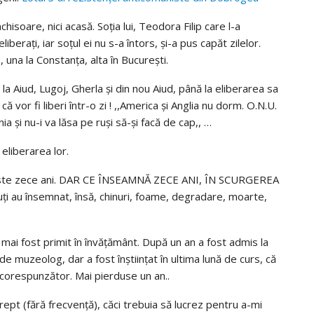
chisoare, nici acasă. Soția lui, Teodora Filip care l-a
liberați, iar soțul ei nu s-a întors, și-a pus capăt zilelor.
una la Constanța, alta în București.
e la Aiud, Lugoj, Gherla și din nou Aiud, până la eliberarea sa
ă vor fi liberi într-o zi ! ,,America și Anglia nu dorm. O.N.U.
a și nu-i va lăsa pe ruși să-și facă de cap,, …
 eliberarea lor.
 peste zece ani. DAR CE ÎNSEAMNĂ ZECE ANI, ÎN SCURGEREA
i au însemnat, însă, chinuri, foame, degradare, moarte,
mai fost primit în învățământ. După un an a fost admis la
e muzeolog, dar a fost înștiințat în ultima lună de curs, că
necorespunzător. Mai pierduse un an..
pt (fără frecvență), căci trebuia să lucrez pentru a-mi