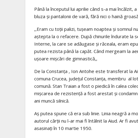
Până la începutul lui aprilie când s-a mai încălzit, 
bluza și pantalonii de vară, fără nici o haină groa
,,Eram cu toții palizi, tușeam noaptea și somnul
aștepta la o refacere. După chinurile îndurate la s
Interne, la care se adăugase și răceala, eram epui
putea rezista până la capăt. Când mergeam la aer
ușoare mișcări de gimnastică,,
De la Constanța , Ion Antohe este transferat la Aiud
comuna Crucea, județul Constanța, membru al lotul
comună. Stan Traian a fost o piedică în calea colec
mișcarea de rezistență a fost arestat și condamnat
ani muncă silnică.
Aș putea spune că era sub linie. Linia neagră a mor
autorul cărții nu l-ar mai fi întâlnit la Aiud. Ar fi 
asasinați în 10 martie 1950.