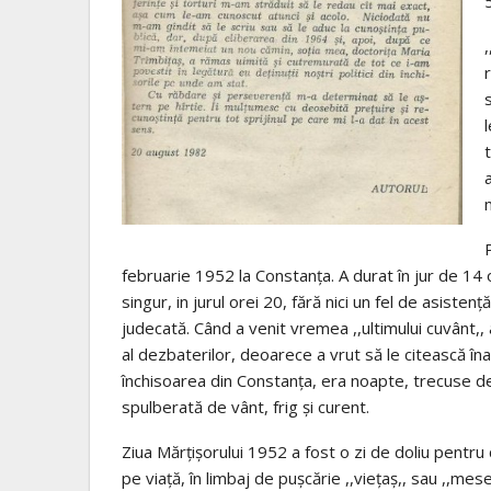
februarie 1952 la Constanța. A durat în jur de 14 o
singur, in jurul orei 20, fără nici un fel de asiste
judecată. Când a venit vremea ,,ultimului cuvânt,,
al dezbaterilor, deoarece a vrut să le citească în
închisoarea din Constanța, era noapte, trecuse d
spulberată de vânt, frig și curent.
Ziua Mărțișorului 1952 a fost o zi de doliu pentru
pe viață, în limbaj de pușcărie ,,viețaș,, sau ,,mese