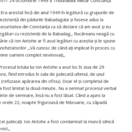
557/ 24 octombrie 1949 a Tribunalului Militar Constanța.
,,Era arestat încă din anul 1949 în legătură cu grupurile de
rezistență din pădurile Babadagului și fusese adus la
securitatea din Constanța ca să declare că am avut și eu
legături cu rezistenții de la Babadag,, Rucăreanu neagă cu
tărie că Ion Antohe ar fi avut legături cu aceștia și le spune
anchetatorilor ,,Vă cunosc de când ați implicat în proces cu
mine oameni complet nevinovați,,
Procesul lotului lui Ion Antohe a avut loc în ziua de 29
re, fiind introdus în sala de judecată ultimul, de unul
nță (refuzase apărarea din oficiu). Doar el și completul de
 a fost limitat la două minute.. Nu a semnat procesul verbal
ainte de semnare, însă nu a fost lăsat. Când a ajuns la
e orele 22, noapte friguroasă de februarie, cu zăpadă
 cei judecați. Ion Antohe a fost condamnat la muncă silnică
vist,,