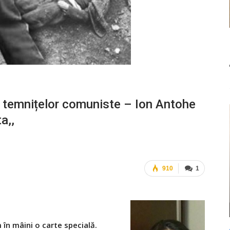
al temnițelor comuniste – Ion Antohe
a,,
910
1
n mâini o carte specială.