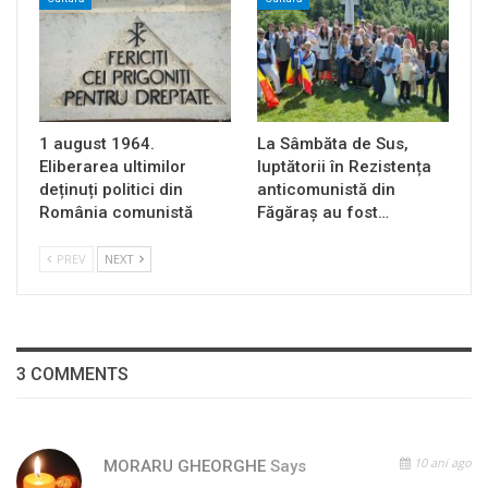
1 august 1964.
La Sâmbăta de Sus,
Eliberarea ultimilor
luptătorii în Rezistența
deținuți politici din
anticomunistă din
România comunistă
Făgăraș au fost…
PREV
NEXT
3 COMMENTS
10 ani ago
MORARU GHEORGHE
Says