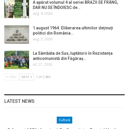
A apărut volumul 4 al seriei BRAZII SE FRÂNG,
DAR NU SE ÎNDOIESC de…
aug. 4, 2026
1 august 1964. Eliberarea ultimilor deținuți
politici din România…
aug. 3, 2026
La Sâmbăta de Sus, luptătorii în Rezistența
anticomunistă din Făgăraș…
iul. 27, 2026
PREV
NEXT
1 of 2.484
LATEST NEWS
Cultură