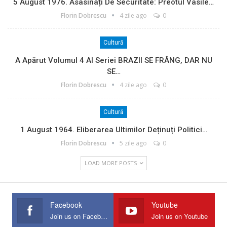
5 August 1976. Asasinați De Securitate: Preotul Vasile…
Florin Dobrescu
4 zile ago
0
Cultură
A Apărut Volumul 4 Al Seriei BRAZII SE FRÂNG, DAR NU
SE…
Florin Dobrescu
4 zile ago
0
Cultură
1 August 1964. Eliberarea Ultimilor Deținuți Politici…
Florin Dobrescu
5 zile ago
0
LOAD MORE POSTS
Facebook
Youtube
Join us on Facebook
Join us on Youtube