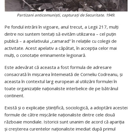
Partizani anticomunişti, capturaţi de Securitate. 1949.
Pe fondul intrării în vigoare, anul trecut, a Legii 217, mulţi
dintre noi suntem tentaţi să evităm utilizarea – cel puţin
publică – a apelativului „camarad” în relaţiile cu colegii de
activitate. Acest apelativ a căpătat, în accepţia celor mai
mulţi, o conotaţie eminamente legionară.
Este adevărat că aceasta a fost formula de adresare
consacrată în mişcarea întemeiată de Corneliu Codreanu, şi
aceasta în contextul larg european al utilizării formulei în
toate organizaţiile naţionaliste interbelice de pe bătrânul
continent.
Există şi o explicaţie ştiinţifică, sociologică, a adoptării acestei
formule de către mişcările naţionaliste dintre cele două
războaie mondiale. Istoricii sunt unanim de acord că apariţia
şi creşterea curentelor naţionaliste imediat după primul