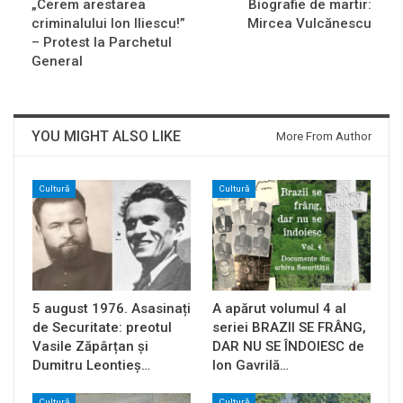
„Cerem arestarea
Biografie de martir:
criminalului Ion Iliescu!”
Mircea Vulcănescu
– Protest la Parchetul
General
YOU MIGHT ALSO LIKE
More From Author
Cultură
Cultură
5 august 1976. Asasinați
A apărut volumul 4 al
de Securitate: preotul
seriei BRAZII SE FRÂNG,
Vasile Zăpârțan și
DAR NU SE ÎNDOIESC de
Dumitru Leontieș…
Ion Gavrilă…
Cultură
Cultură