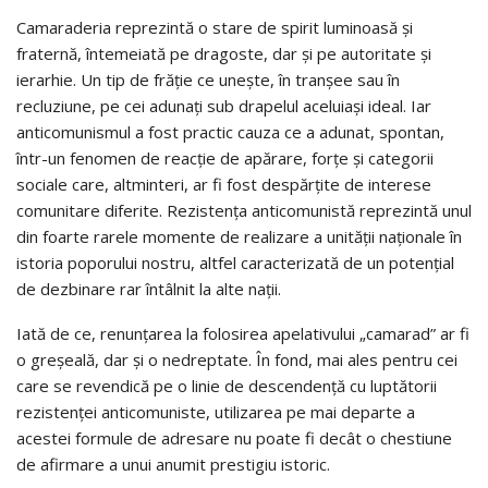
Camaraderia reprezintă o stare de spirit luminoasă şi
fraternă, întemeiată pe dragoste, dar şi pe autoritate şi
ierarhie. Un tip de frăţie ce uneşte, în tranşee sau în
recluziune, pe cei adunaţi sub drapelul aceluiaşi ideal. Iar
anticomunismul a fost practic cauza ce a adunat, spontan,
într-un fenomen de reacţie de apărare, forţe şi categorii
sociale care, altminteri, ar fi fost despărţite de interese
comunitare diferite. Rezistenţa anticomunistă reprezintă unul
din foarte rarele momente de realizare a unităţii naţionale în
istoria poporului nostru, altfel caracterizată de un potenţial
de dezbinare rar întâlnit la alte naţii.
Iată de ce, renunţarea la folosirea apelativului „camarad” ar fi
o greşeală, dar şi o nedreptate. În fond, mai ales pentru cei
care se revendică pe o linie de descendenţă cu luptătorii
rezistenţei anticomuniste, utilizarea pe mai departe a
acestei formule de adresare nu poate fi decât o chestiune
de afirmare a unui anumit prestigiu istoric.