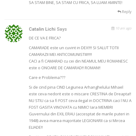
SA STAM BINE, SA STAM CU FRICA, SA LUAM AMINTE!
Reply
10 ani ago
Catalin Lichi
Says
DE CE VA E FRICA?
CAMARADE este un cuvint in DEX!!!! SI SALUT TOTII
CAMARAZII MEI ANTICOMUNISTIII!!!!!
CACI a fi CAMARAD cu cei din NEAMUL MEU ROMANESC
este o ONOARE DE CAMARAD!! ROMAN!!
Care e Problema???
Si de cind pina CIND Legiunea Arhanghelului Mihael
este ceva nedorit este o miscare CRESTINA de Dreapta!!
NU STIU ca sa fi FOST ceva ilegal in DOCTRINA caci l NU A
FOST GASITA VINOVATA cu NIMIC! Iara MEMBRI
Guvernului din EXIL ERAU (accesptat de marile puteri in
1948) avea marea majoritate LEGIONARII ca si Mircea
ELIADE!!