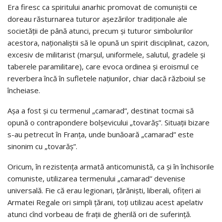
Era firesc ca spiritului anarhic promovat de comuniştii ce
doreau răsturnarea tuturor aşezărilor tradiţionale ale
societăţii de până atunci, precum şi tuturor simbolurilor
acestora, naţionaliştii să le opună un spirit disciplinat, cazon,
excesiv de militarist (marşul, uniformele, salutul, gradele şi
taberele paramilitare), care evoca ordinea şi eroismul ce
reverbera încă în sufletele naţiunilor, chiar dacă războiul se
încheiase.
Aşa a fost şi cu termenul „camarad”, destinat tocmai să
opună o contrapondere bolşevicului „tovarăş”. Situaţii bizare
s-au petrecut în Franţa, unde bunăoară „camarad” este
sinonim cu „tovarăş”.
Oricum, în rezistenţa armată anticomunistă, ca şi în închisorile
comuniste, utilizarea termenului „camarad” devenise
universală. Fie că erau legionari, ţărănişti, liberali, ofiţeri ai
Armatei Regale ori simpli ţărani, toţi utilizau acest apelativ
atunci cînd vorbeau de fraţii de gherilă ori de suferinţă.