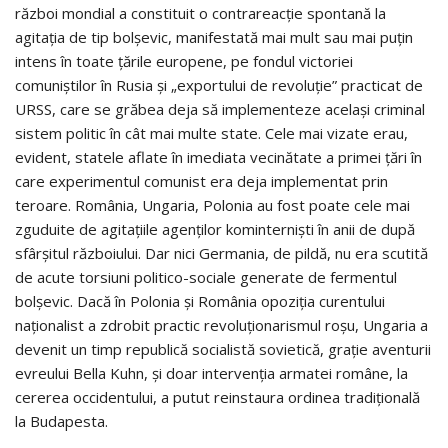
război mondial a constituit o contrareacţie spontană la
agitaţia de tip bolşevic, manifestată mai mult sau mai puţin
intens în toate ţările europene, pe fondul victoriei
comuniştilor în Rusia şi „exportului de revoluţie” practicat de
URSS, care se grăbea deja să implementeze acelaşi criminal
sistem politic în cât mai multe state. Cele mai vizate erau,
evident, statele aflate în imediata vecinătate a primei ţări în
care experimentul comunist era deja implementat prin
teroare. România, Ungaria, Polonia au fost poate cele mai
zguduite de agitaţiile agenţilor kominternişti în anii de după
sfârşitul războiului. Dar nici Germania, de pildă, nu era scutită
de acute torsiuni politico-sociale generate de fermentul
bolşevic. Dacă în Polonia şi România opoziţia curentului
naţionalist a zdrobit practic revoluţionarismul roşu, Ungaria a
devenit un timp republică socialistă sovietică, graţie aventurii
evreului Bella Kuhn, şi doar intervenţia armatei române, la
cererea occidentului, a putut reinstaura ordinea tradiţională
la Budapesta.