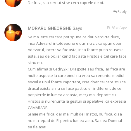
De frica, s-a cernut si se cern caprele de oi.
Reply
10 ani ago
MORARU GHEORGHE
Says
Sa ma ierte cei care pot spune ca dau verdicte dure,
insa Adevarul intotdeauna e dur, nu zic ca spun doar
Adevarul, incerc sa fac asta, insa foarte putin reusesc
asta, sau deloc, iar cand fac asta Hristos e Cel care face
si nu eu.
Cum afirma si Cedry2k : Dragoste sau frica, iar frica are
multe aspecte la care omul nu vrea sa renunte: mediul
social e unul foarte important, insa doar cei care stiu ca
dracul exista si nu se face pact cu el, indiferent de ce
pot pierde in lumea aceasta, merg mai departe cu
Hristos si nu renunta la gesturi si apelative, ca expresia
CAMARADE.
Si mie mie frica, dar mai mult de Hristos, nu frica, ci sa
nu ma lepad de El pentru lumea asta. Sa dea Domnul
sa fie asa!