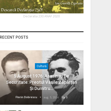
Declaratia 230 ANAF 2020
RECENT POSTS
Cultură
5 August 1976. Asasinați De
Securitate: Preotul Vasile Zăpârțan
Și Dumitru…
Florin Dobrescu
aug. 5, 2026
0