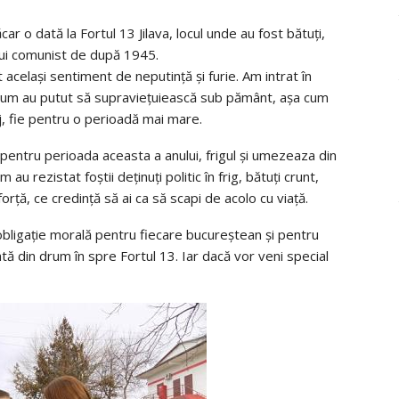
 o dată la Fortul 13 Jilava, locul unde au fost bătuți,
ului comunist de după 1945.
t același sentiment de neputință și furie. Am intrat în
 cum au putut să supraviețuiească sub pământ, așa cum
iaj, fie pentru o perioadă mai mare.
 pentru perioada aceasta a anului, frigul și umezeaza din
au rezistat foștii deținuți politic în frig, bătuți crunt,
forță, ce credință să ai ca să scapi de acolo cu viață.
obligație morală pentru fiecare bucureștean și pentru
tă din drum în spre Fortul 13. Iar dacă vor veni special