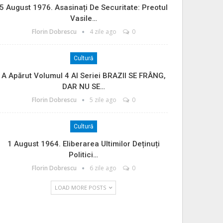
5 August 1976. Asasinați De Securitate: Preotul
Vasile…
Florin Dobrescu
4 zile ago
0
Cultură
A Apărut Volumul 4 Al Seriei BRAZII SE FRÂNG,
DAR NU SE…
Florin Dobrescu
5 zile ago
0
Cultură
1 August 1964. Eliberarea Ultimilor Deținuți
Politici…
Florin Dobrescu
6 zile ago
0
LOAD MORE POSTS