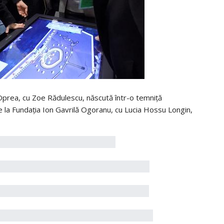
s Oprea, cu Zoe Rădulescu, născută într-o temniță
de la Fundația Ion Gavrilă Ogoranu, cu Lucia Hossu Longin,