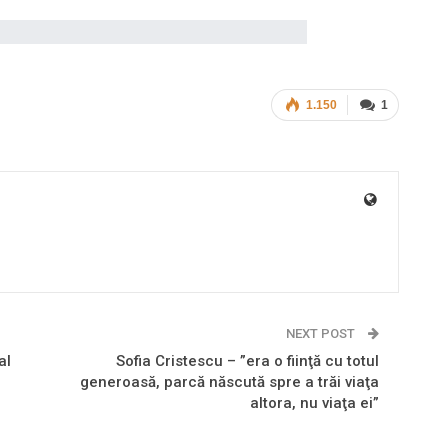
1.150
1
NEXT POST
al
Sofia Cristescu – ”era o fiinţă cu totul
generoasă, parcă născută spre a trăi viaţa
altora, nu viaţa ei”