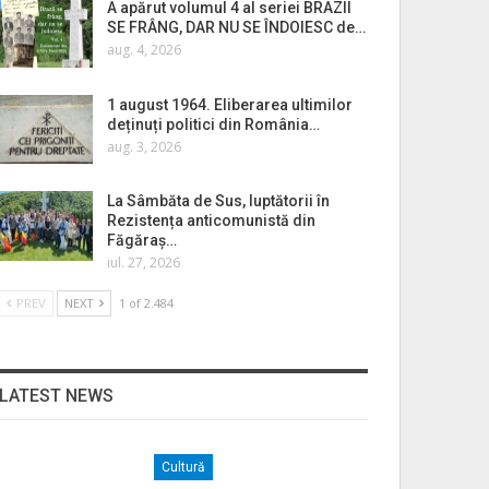
A apărut volumul 4 al seriei BRAZII
SE FRÂNG, DAR NU SE ÎNDOIESC de…
aug. 4, 2026
1 august 1964. Eliberarea ultimilor
deținuți politici din România…
aug. 3, 2026
La Sâmbăta de Sus, luptătorii în
Rezistența anticomunistă din
Făgăraș…
iul. 27, 2026
PREV
NEXT
1 of 2.484
LATEST NEWS
Cultură