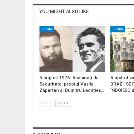
YOU MIGHT ALSO LIKE
Cultură
Cultură
5 august 1976. Asasinați de
A apărut vo
Securitate: preotul Vasile
BRAZII SE
Zăpârțan și Dumitru Leontieș…
ÎNDOIESC d
PREV
NEXT