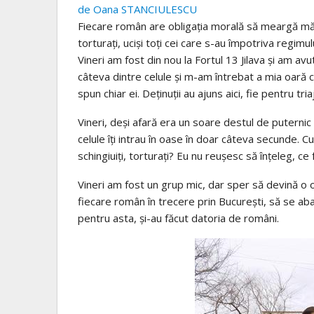
de Oana STANCIULESCU
Fiecare român are obligația morală să meargă măcar
torturați, uciși toți cei care s-au împotriva regim
Vineri am fost din nou la Fortul 13 Jilava și am avu
câteva dintre celule și m-am întrebat a mia oară
spun chiar ei. Deținuții au ajuns aici, fie pentru tr
Vineri, deși afară era un soare destul de puternic
celule îți intrau în oase în doar câteva secunde. Cum 
schingiuiți, torturați? Eu nu reușesc să înțeleg, ce 
Vineri am fost un grup mic, dar sper să devină o 
fiecare român în trecere prin București, să se aba
pentru asta, și-au făcut datoria de români.