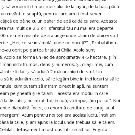
şi să vorbim în timpul mersului de la lagăr, de la bac, până
 un cuvânt, o şoaptă, pentru care am fi fost sever
bucăţică de pâine cu un pahar de apă caldă cu sare. Aceasta
eta mai mult de 2-3 ori, sfârşitul tău nu mai era departe.
00 de metri înainte de a ajunge unde tăiam de obicei stuf
cţie. „Hei, ce se întâmplă, unde ne duceţi?”. „Probabil într-
ne-au oprit pe partea braţului Chilia. Acolo sunt
ă. Acolo se forma un Iac de aproximativ 4-5 hectare, şi în
un mănunchi frumos, dens şi numeros. Şi, dragii mei, cum
să intre în lac şi să aducă 2 mănunchiuri de stuf. Un
ă le adunăm acolo, să le legăm bine în trei locuri şi să le
mnule, cum putem să intrăm direct în apă, nu suntem
rgeam pe gheaţă şi le tăiam – acesta era modul în care
a discuţii şi nu intraţi toţi în apă, vă împuşcăm pe loc”. Noi
tenţie diabolică. Încet, cu enormă cantitate de curaj, unul
 mergem”. Acum pentru noi toţi era acelaşi lucru. Întâi am
ână la talie, şi am ajuns la locul unde trebuia să le tăiem.
ălalt detaşament a fost dus într-un alt loc. Frigul a