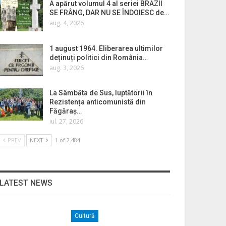
A apărut volumul 4 al seriei BRAZII
SE FRÂNG, DAR NU SE ÎNDOIESC de…
aug. 4, 2026
1 august 1964. Eliberarea ultimilor
deținuți politici din România…
aug. 3, 2026
La Sâmbăta de Sus, luptătorii în
Rezistența anticomunistă din
Făgăraș…
iul. 27, 2026
PREV
NEXT
1 of 2.484
LATEST NEWS
Cultură