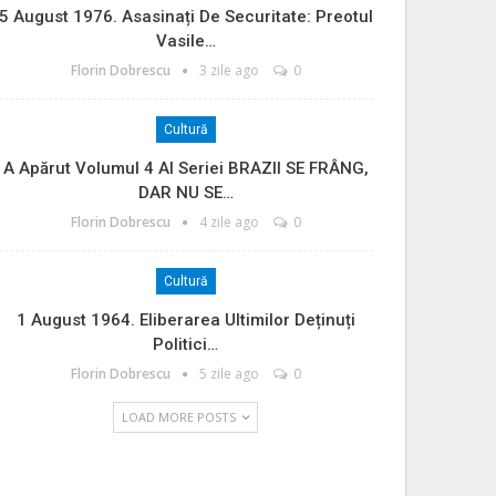
5 August 1976. Asasinați De Securitate: Preotul
Vasile…
Florin Dobrescu
3 zile ago
0
Cultură
A Apărut Volumul 4 Al Seriei BRAZII SE FRÂNG,
DAR NU SE…
Florin Dobrescu
4 zile ago
0
Cultură
1 August 1964. Eliberarea Ultimilor Deținuți
Politici…
Florin Dobrescu
5 zile ago
0
LOAD MORE POSTS