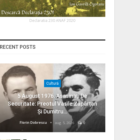
Declaratia 230 ANAF 2020
RECENT POSTS
Cultură
5 August 1976. Asasinați De
Securitate: Preotul Vasile Zăpârțan
Și Dumitru…
Florin Dobrescu
aug. 5, 2026
0