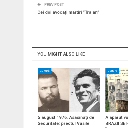
PREV POST
Cei doi avocați martiri ”Traian”
YOU MIGHT ALSO LIKE
Cultură
Cultură
5 august 1976. Asasinați de
A apărut vo
Securitate: preotul Vasile
BRAZII SE