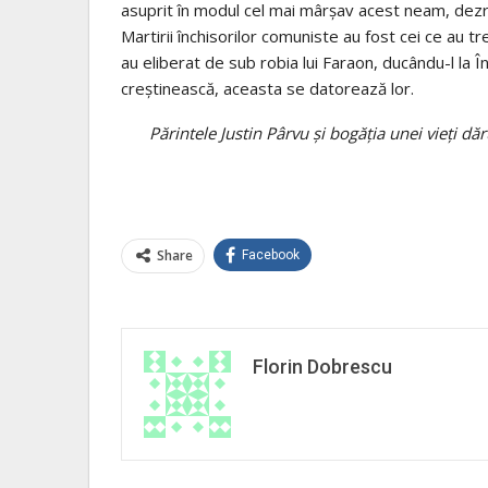
asuprit în modul cel mai mârşav acest neam, dezr
Martirii închisorilor comuniste au fost cei ce au tr
au eliberat de sub robia lui Faraon, ducându-l la În
creştinească, aceasta se datorează lor.
Părintele Justin Pârvu şi bogăţia unei vieţi dăr
Share
Facebook
Florin Dobrescu