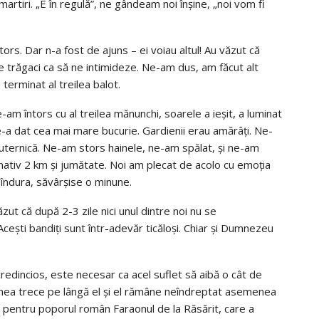
martiri. „E în regulă”, ne gândeam noi înşine, „noi vom fi
ntors. Dar n-a fost de ajuns – ei voiau altul! Au văzut că
trăgaci ca să ne intimideze. Ne-am dus, am făcut alt
 terminat al treilea balot.
-am întors cu al treilea mănunchi, soarele a ieşit, a luminat
ne-a dat cea mai mare bucurie. Gardienii erau amărâţi. Ne-
puternică. Ne-am stors hainele, ne-am spălat, şi ne-am
mativ 2 km şi jumătate. Noi am plecat de acolo cu emoţia
îndura, săvârşise o minune.
zut că după 2-3 zile nici unul dintre noi nu se
„Aceşti bandiţi sunt într-adevăr ticăloşi. Chiar şi Dumnezeu
redincios, este necesar ca acel suflet să aibă o cât de
nunea trece pe lângă el şi el rămâne neîndreptat asemenea
st pentru poporul român Faraonul de la Răsărit, care a