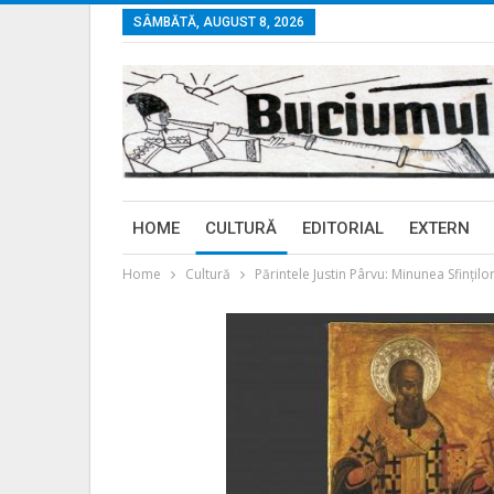
SÂMBĂTĂ, AUGUST 8, 2026
HOME
CULTURĂ
EDITORIAL
EXTERN
Home
Cultură
Părintele Justin Pârvu: Minunea Sfinţilo