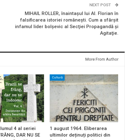
NEXT POST
MIHAIL ROLLER, înaintaşul lui Al. Florian în
falsificarea istoriei româneşti. Cum a sfârşit
infamul lider bolşevic al Secţiei Propagandă şi
Agitaţie.
More From Author
Cultură
lumul 4 al seriei
1 august 1964. Eliberarea
 FRÂNG, DAR NU SE
ultimilor deținuți politici din