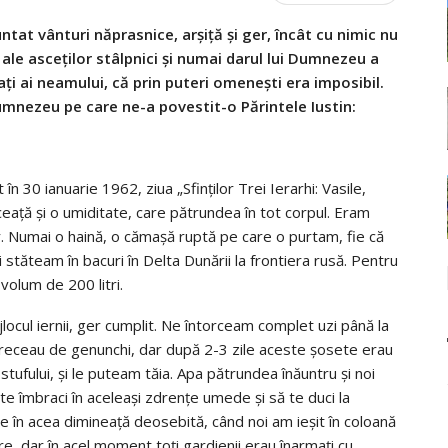
ntat vânturi năprasnice, arşiţă şi ger, încât cu nimic nu
ale asceţilor stâlpnici şi numai darul lui Dumnezeu a
aţi ai neamului, că prin puteri omeneşti era imposibil.
umnezeu pe care ne-a povestit-o Părintele Iustin:
 30 ianuarie 1962, ziua „Sfinţilor Trei Ierarhi: Vasile,
ceaţă şi o umiditate, care pătrundea în tot corpul. Eram
or. Numai o haină, o cămaşă ruptă pe care o purtam, fie că
i stăteam în bacuri în Delta Dunării la frontiera rusă. Pentru
volum de 200 litri.
jlocul iernii, ger cumplit. Ne întorceam complet uzi până la
 treceau de genunchi, dar după 2-3 zile aceste şosete erau
stufului, şi le puteam tăia. Apa pătrundea înăuntru şi noi
te îmbraci în aceleaşi zdrenţe umede şi să te duci la
e în acea dimineaţă deosebită, când noi am ieşit în coloană
re, dar în acel moment toţi gardienii erau înarmaţi cu