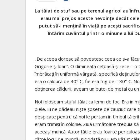
La tăiat de stuf sau pe terenul agricol au înfru
erau mai prejos aceste nevoinţe decât cele 
putut să-i menţină în viaţă pe aceşti sacrific
Întărim cuvântul printr-o minune a lui D
„De aceea doresc să povestesc ceea ce s-a făcut în
Grigorie şi loan”. O dimineaţă ceţoasă şi rece – o 
îmbrăcaţi în uniformă vărgată, specifică deţinuţil
era o căldură de 40° C, fie era frig de – 30° C. No
obţinerea căldurii, aveam un butoi de metal cu un 
Noi foloseam stuful tăiat ca lemn de foc. Era în mi
piele. Ei ne dădeau nişte şosete de cauciuc care
despicate pentru că noi le purtam în timpul tăierii 
eram trimişi în colonie. Ziua următoare trebuia să 
aceeaşi muncă. Autorităţile erau foarte periculoas
către locul de muncă, niciodată nu i-am văzut căla