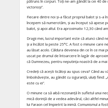
pătruns în corpuri. Toţi ne-am gândit la cei 40 de 
victorioşi”.
Fiecare dintre noi şi-a făcut propriul balot şi s-a î
începem să numerotăm, şi au început să apese pe 
balot, şi apoi altul. Era aproximativ 12,30 când am
Dragii mei, lucrul important este că atunci când ne
şi a încălzit la peste 25°C. A fost o minune care 
au lăsat acolo. Căldura devenea din ce în ce mai 
uscat pe drumul de întoarcere în lagăr de aproxi
că Dumnezeu, pentru neputinţa noastră de a mai 
Credeţi că aceşti ticăloşi au spus ceva? Când au vă
îmbolnăveşte, au gândit cu siguranţă, uluiţi fiind: 
este cu ei”.
O minune ca să aibă rezonanţă în sufletul unui nec
mică dorinţă de a vedea adevărul, căci altfel mi
lui Faraon cel împietrit la inimă. Comunismul a fo