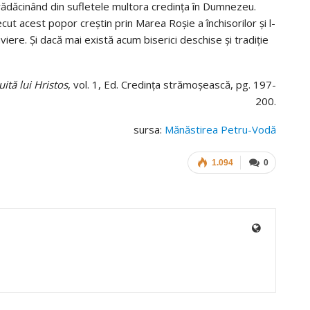
ădăcinând din sufletele multora credinţa în Dumnezeu.
ecut acest popor creştin prin Marea Roşie a închisorilor şi l-
viere. Şi dacă mai există acum biserici deschise şi tradiţie
uită lui Hristos
, vol. 1, Ed. Credinţa strămoşească, pg. 197-
200.
sursa:
Mănăstirea Petru-Vodă
1.094
0