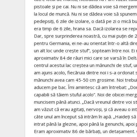
pistoale şi pe cai. Nu ni se dădea voie să mergem 
la locul de muncă. Nu ni se dădea voie să spunem
pedepsiţi, 6 zile de izolare, o dată pe zi o mică 
era timp de 6 zile, hrana sa. Dacă izolarea se rep
Dar, spre surprinderea noastră, cu mai puţin de 2
pentru Germania, ei ne-au orientat într-o altă dire
un alt loc unde creşte stuf”, şopteam între noi. Ei 
aproximativ 84 de râuri mici care se varsă în Delt
centrul acestui lac creştea un mănunchi de stuf, 
am ajuns acolo, fiecăruia dintre noi i s-a ordonat 
mănunchi avea cam 45-50 cm grosime. Noi trebuia s
aducem pe bac. Îmi amintesc că am întrebat: „Do
capabili să tăiem stuful acolo”. Noi de obicei me
muncisem până atunci. „Dacă vreunul dintre voi stă l
am văzut că erau agitaţi, nervoşi, şi că aveau o in
câte unul am început să intrăm în apă. „Haideţi să
intrat până la glezne, apoi până la genunchi, apoi p
Eram aproximativ 86 de bărbaţi, un detaşament. Cel