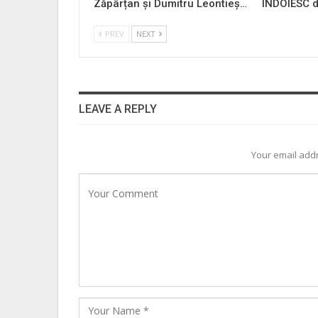
Zăpârțan și Dumitru Leontieș…
ÎNDOIESC d
PREV
NEXT
LEAVE A REPLY
Your email addr