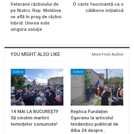
Veteranii războiului de
O carte fascinantă ca o
pe Nistru: Rep. Moldova
călătorie inițiatică
se află în prag de război
hibrid. Unirea este
singura soluţie
YOU MIGHT ALSO LIKE
More From Author
Cultură
Cultură
14 MAI LA BUCUREȘTI!
Replica Fundației
Să cinstim martirii
Ogoranu la articolul
temnițelor comuniste!
tendențios publicat de
Alba 24 despre…