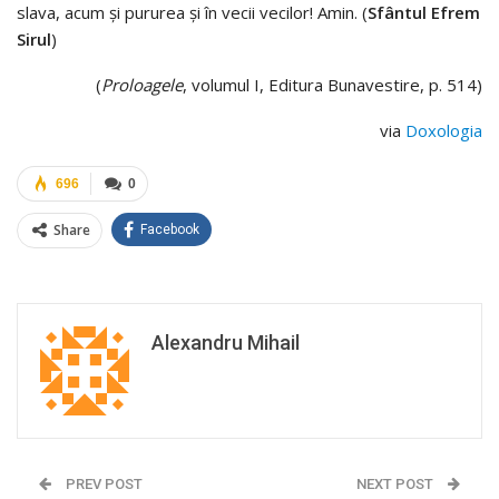
slava, acum şi pururea şi în vecii vecilor! Amin. (
Sfântul Efrem
Sirul
)
(
Proloagele
, volumul I, Editura Bunavestire, p. 514)
via
Doxologia
696
0
Share
Facebook
Alexandru Mihail
PREV POST
NEXT POST