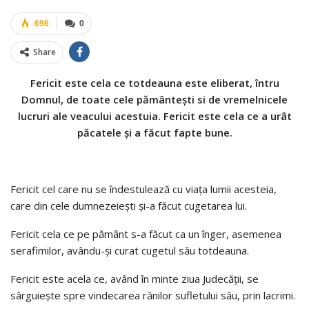
696
0
Share
Fericit este cela ce totdeauna este eliberat, întru
Domnul, de toate cele pământeşti si de vremelnicele
lucruri ale veacului acestuia. Fericit este cela ce a urât
păcatele şi a făcut fapte bune.
Fericit cel care nu se îndestulează cu viaţa lumii acesteia,
care din cele dumnezeieşti şi-a făcut cugetarea lui.
Fericit cela ce pe pământ s-a făcut ca un înger, asemenea
serafimilor, avându-şi curat cugetul său totdeauna.
Fericit este acela ce, având în minte ziua Judecăţii, se
sârguieşte spre vindecarea rănilor sufletului său, prin lacrimi.