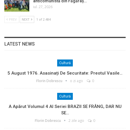
anticomunistă din Făgăraș…
iul. 27, 2026
PREV
NEXT
1 of 2.484
LATEST NEWS
Cultură
5 August 1976. Asasinați De Securitate: Preotul Vasile…
Florin Dobrescu
o zi ago
0
Cultură
A Apărut Volumul 4 Al Seriei BRAZII SE FRÂNG, DAR NU
SE…
Florin Dobrescu
2 zile ago
0