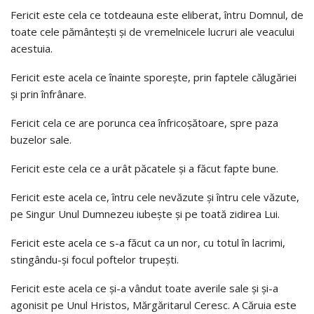
Fericit este cela ce totdeauna este eliberat, întru Domnul, de
toate cele pământeşti și de vremelnicele lucruri ale veacului
acestuia.
Fericit este acela ce înainte sporeşte, prin faptele călugăriei
şi prin înfrânare.
Fericit cela ce are porunca cea înfricoşătoare, spre paza
buzelor sale.
Fericit este cela ce a urât păcatele şi a făcut fapte bune.
Fericit este acela ce, întru cele nevăzute şi întru cele văzute,
pe Singur Unul Dumnezeu iubeşte şi pe toată zidirea Lui.
Fericit este acela ce s-a făcut ca un nor, cu totul în lacrimi,
stingându-şi focul poftelor trupeşti.
Fericit este acela ce şi-a vândut toate averile sale şi şi-a
agonisit pe Unul Hristos, Mărgăritarul Ceresc. A Căruia este