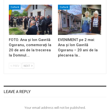
Cultură
Cultură
FOTO. Ana și Ion Gavrilă
EVENIMENT pe 2 mai:
Ogoranu, comemorați la
Ana și Ion Gavrilă
20 de ani de la trecerea
Ogoranu – 20 ani de la
la Domnul.…
plecarea la…
PREV
NEXT
LEAVE A REPLY
Your email address will not be published.