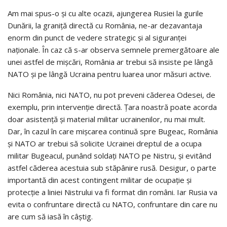
Am mai spus-o şi cu alte ocazii, ajungerea Rusiei la gurile
Dunării, la graniţă directă cu România, ne-ar dezavantaja
enorm din punct de vedere strategic şi al siguranţei
naţionale. În caz că s-ar observa semnele premergătoare ale
unei astfel de mişcări, România ar trebui să insiste pe lângă
NATO şi pe lângă Ucraina pentru luarea unor măsuri active.
Nici România, nici NATO, nu pot preveni căderea Odesei, de
exemplu, prin intervenţie directă. Ţara noastră poate acorda
doar asistenţă şi material militar ucrainenilor, nu mai mult.
Dar, în cazul în care mişcarea continuă spre Bugeac, România
şi NATO ar trebui să solicite Ucrainei dreptul de a ocupa
militar Bugeacul, punând soldaţi NATO pe Nistru, şi evitând
astfel căderea acestuia sub stăpânire rusă. Desigur, o parte
importantă din acest contingent militar de ocupaţie şi
protecţie a liniei Nistrului va fi format din români. Iar Rusia va
evita o confruntare directă cu NATO, confruntare din care nu
are cum să iasă în câştig.