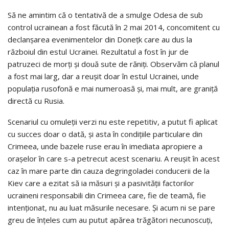
Să ne amintim că o tentativă de a smulge Odesa de sub
control ucrainean a fost făcută în 2 mai 2014, concomitent cu
declanşarea evenimentelor din Doneţk care au dus la
războiul din estul Ucrainei. Rezultatul a fost în jur de
patruzeci de morţi şi două sute de răniţi. Observăm că planul
a fost mai larg, dar a reuşit doar în estul Ucrainei, unde
populaţia rusofonă e mai numeroasă şi, mai mult, are graniţă
directă cu Rusia.
Scenariul cu omuleţii verzi nu este repetitiv, a putut fi aplicat
cu succes doar o dată, şi asta în condiţiile particulare din
Crimeea, unde bazele ruse erau în imediata apropiere a
oraşelor în care s-a petrecut acest scenariu. A reuşit în acest
caz în mare parte din cauza degringoladei conducerii de la
Kiev care a ezitat să ia măsuri şi a pasivităţii factorilor
ucraineni responsabili din Crimeea care, fie de teamă, fie
intenţionat, nu au luat măsurile necesare. Şi acum ni se pare
greu de înţeles cum au putut apărea trăgători necunoscuţi,