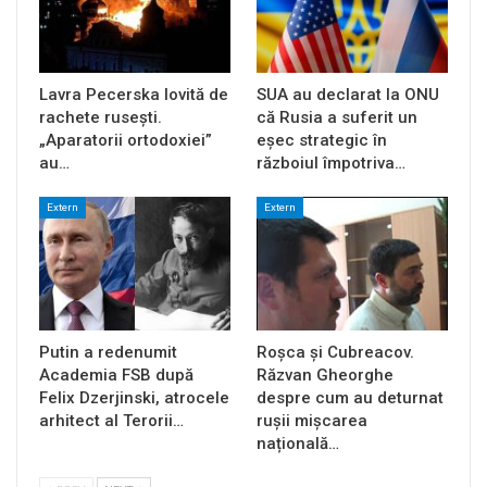
Lavra Pecerska lovită de
SUA au declarat la ONU
rachete rusești.
că Rusia a suferit un
„Aparatorii ortodoxiei”
eșec strategic în
au…
războiul împotriva…
Extern
Extern
Putin a redenumit
Roșca și Cubreacov.
Academia FSB după
Răzvan Gheorghe
Felix Dzerjinski, atrocele
despre cum au deturnat
arhitect al Terorii…
rușii mișcarea
națională…