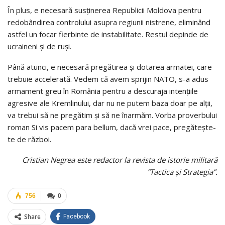
În plus, e necesară susţinerea Republicii Moldova pentru
redobândirea controlului asupra regiunii nistrene, eliminând
astfel un focar fierbinte de instabilitate. Restul depinde de
ucraineni şi de ruşi.
Până atunci, e necesară pregătirea şi dotarea armatei, care
trebuie accelerată. Vedem că avem sprijin NATO, s-a adus
armament greu în România pentru a descuraja intenţiile
agresive ale Kremlinului, dar nu ne putem baza doar pe alţii,
va trebui să ne pregătim şi să ne înarmăm. Vorba proverbului
roman Si vis pacem para bellum, dacă vrei pace, pregăteşte-
te de război.
Cristian Negrea este redactor la revista de istorie militară
”Tactica şi Strategia”.
756
0
Share
Facebook