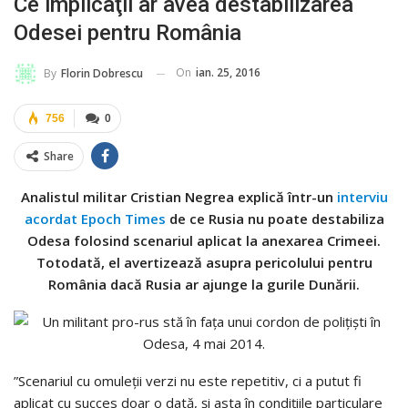
Ce implicaţii ar avea destabilizarea
Odesei pentru România
On
ian. 25, 2016
By
Florin Dobrescu
756
0
Share
Analistul militar Cristian Negrea explică într-un
interviu
acordat Epoch Times
de ce Rusia nu poate destabiliza
Odesa folosind scenariul aplicat la anexarea Crimeei.
Totodată, el avertizează asupra pericolului pentru
România dacă Rusia ar ajunge la gurile Dunării.
”Scenariul cu omuleţii verzi nu este repetitiv, ci a putut fi
aplicat cu succes doar o dată, şi asta în condiţiile particulare