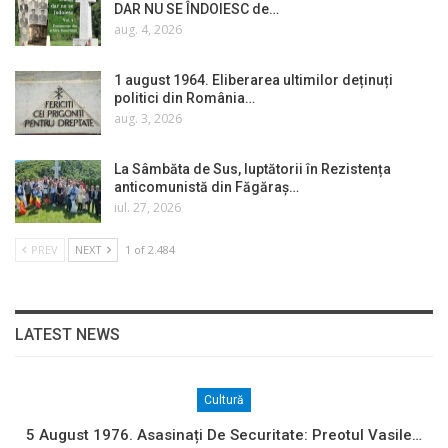
DAR NU SE ÎNDOIESC de…
aug. 4, 2026
1 august 1964. Eliberarea ultimilor deținuți
politici din România…
aug. 3, 2026
La Sâmbăta de Sus, luptătorii în Rezistența
anticomunistă din Făgăraș…
iul. 27, 2026
PREV
NEXT
1 of 2.484
LATEST NEWS
Cultură
5 August 1976. Asasinați De Securitate: Preotul Vasile…