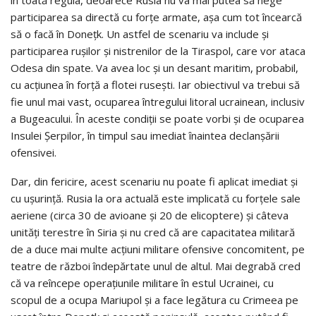
în toată regula, deoarece Rusia nu va mai putea să nege
participarea sa directă cu forţe armate, aşa cum tot încearcă
să o facă în Doneţk. Un astfel de scenariu va include şi
participarea ruşilor şi nistrenilor de la Tiraspol, care vor ataca
Odesa din spate. Va avea loc şi un desant maritim, probabil,
cu acţiunea în forţă a flotei ruseşti. Iar obiectivul va trebui să
fie unul mai vast, ocuparea întregului litoral ucrainean, inclusiv
a Bugeacului. În aceste condiţii se poate vorbi şi de ocuparea
Insulei Şerpilor, în timpul sau imediat înaintea declanşării
ofensivei.
Dar, din fericire, acest scenariu nu poate fi aplicat imediat şi
cu uşurinţă. Rusia la ora actuală este implicată cu forţele sale
aeriene (circa 30 de avioane şi 20 de elicoptere) şi câteva
unităţi terestre în Siria şi nu cred că are capacitatea militară
de a duce mai multe acţiuni militare ofensive concomitent, pe
teatre de război îndepărtate unul de altul. Mai degrabă cred
că va reîncepe operaţiunile militare în estul Ucrainei, cu
scopul de a ocupa Mariupol şi a face legătura cu Crimeea pe