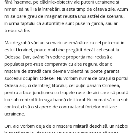
fără însemne, pe clădirile-obiectiv ale puterii ucrainene şi
nimeni să nu îi ia la întrebări, şi asta timp de câteva zile. Acum
mi se pare greu de imaginat reuşita unui astfel de scenariu,
în urma faptului că autorităţile sunt puse în gardă, sau ar
trebui să fie.
Mai degrabă văd un scenariu asemănător cu cel petrecut în
estul Ucrainei, poate mai bine pregătit decât cel eşuat la
Odessa. Dar, având în vedere proporţia mai redusă a
populaţiei pro-ruse comparativ cu alte regiuni, doar o
mişcare de stradă care devine violentă nu poate garanta
succesul ocupării Odesei. Nu vorbim numai de oraşul şi portul
Odesa aici, ci de întreg litoralul, cel puţin până în Crimeea,
pentru a face joncţiunea cu trupele ruse de aici care să poată
lua sub control întreaga bandă de litoral. Nu numai să o ia sub
control, ci să o şi apere de contraatacul forţelor militare
ucrainene.
Ori, aici vorbim deja de o mişcare militară deschisă, un război