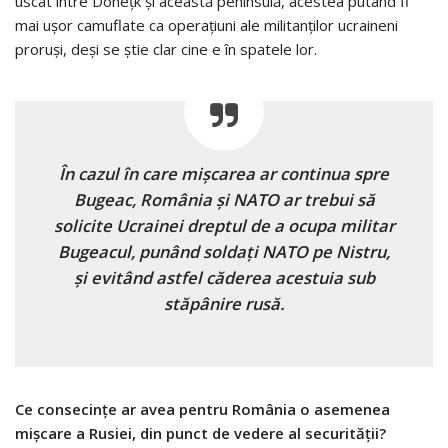
uscat între Doneţk şi această peninsulă, acestea putând fi
mai uşor camuflate ca operaţiuni ale militanţilor ucraineni
proruşi, deşi se ştie clar cine e în spatele lor.
În cazul în care mişcarea ar continua spre
Bugeac, România şi NATO ar trebui să
solicite Ucrainei dreptul de a ocupa militar
Bugeacul, punând soldaţi NATO pe Nistru,
şi evitând astfel căderea acestuia sub
stăpânire rusă.
Ce consecinţe ar avea pentru România o asemenea
mişcare a Rusiei, din punct de vedere al securităţii?