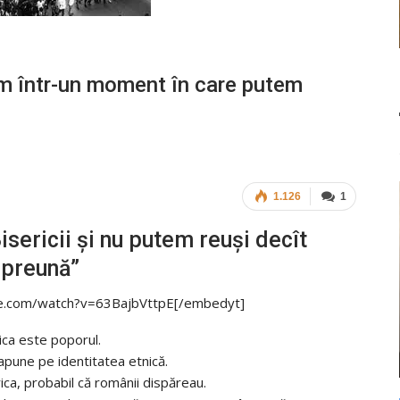
într-un moment în care putem
1.126
1
isericii şi nu putem reuşi decît
preună”
e.com/watch?v=63BajbVttpE[/embedyt]
ica este poporul.
apune pe identitatea etnică.
rica, probabil că românii dispăreau.