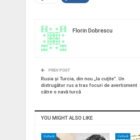
Florin Dobrescu
PREV POST
Rusia şi Turcia, din nou „la cuţite”. Un
distrugător rus a tras focuri de avertisment
către o navă turcă
YOU MIGHT ALSO LIKE
Cultură
Cultură