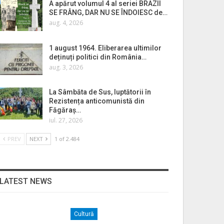
A apărut volumul 4 al seriei BRAZII
SE FRÂNG, DAR NU SE ÎNDOIESC de…
aug. 4, 2026
1 august 1964. Eliberarea ultimilor
deținuți politici din România…
aug. 3, 2026
La Sâmbăta de Sus, luptătorii în
Rezistența anticomunistă din
Făgăraș…
iul. 27, 2026
PREV
NEXT
1 of 2.484
LATEST NEWS
Cultură