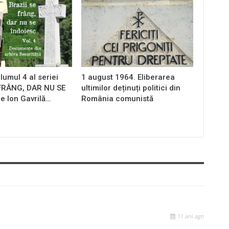
lumul 4 al seriei
1 august 1964. Eliberarea
 FRÂNG, DAR NU SE
ultimilor deținuți politici din
e Ion Gavrilă…
România comunistă
11 ani ago