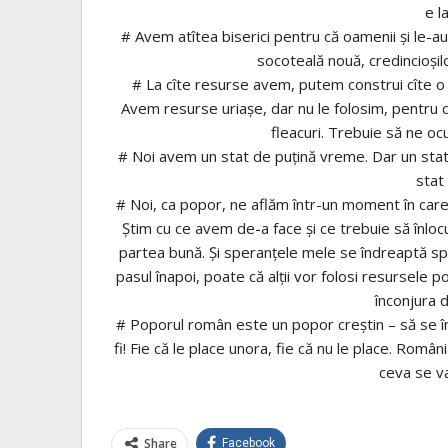
e l
# Avem atîtea biserici pentru că oamenii şi le-au c
socoteală nouă, credincioşil
# La cîte resurse avem, putem construi cîte o 
Avem resurse uriaşe, dar nu le folosim, pentru
fleacuri. Trebuie să ne o
# Noi avem un stat de puţină vreme. Dar un st
stat 
# Noi, ca popor, ne aflăm într-un moment în care
Ştim cu ce avem de-a face şi ce trebuie să înlo
partea bună. Şi speranţele mele se îndreaptă spre 
pasul înapoi, poate că alţii vor folosi resursele 
înconjura 
# Poporul român este un popor creştin – să se înţ
fi! Fie că le place unora, fie că nu le place. Român
ceva se va
Share
Facebook