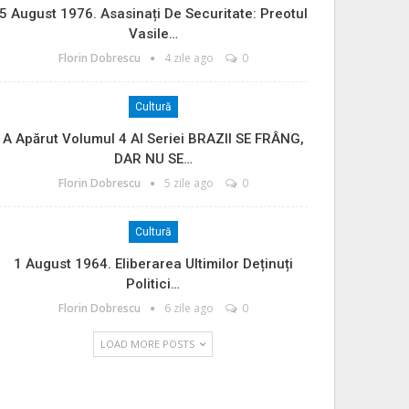
5 August 1976. Asasinați De Securitate: Preotul
Vasile…
Florin Dobrescu
4 zile ago
0
Cultură
A Apărut Volumul 4 Al Seriei BRAZII SE FRÂNG,
DAR NU SE…
Florin Dobrescu
5 zile ago
0
Cultură
1 August 1964. Eliberarea Ultimilor Deținuți
Politici…
Florin Dobrescu
6 zile ago
0
LOAD MORE POSTS