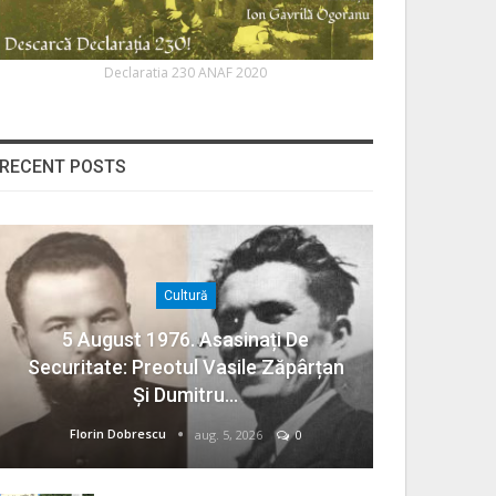
Declaratia 230 ANAF 2020
RECENT POSTS
Cultură
5 August 1976. Asasinați De
Securitate: Preotul Vasile Zăpârțan
Și Dumitru…
Florin Dobrescu
aug. 5, 2026
0