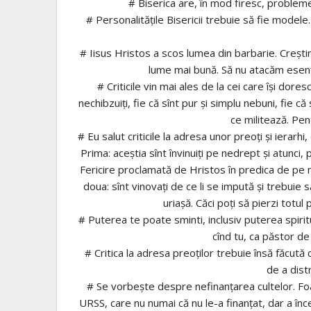
# Biserica are, în mod firesc, problem
# Personalităţile Bisericii trebuie să fie modele
# Iisus Hristos a scos lumea din barbarie. Creştin
lume mai bună. Să nu atacăm esenţa
# Criticile vin mai ales de la cei care îşi dores
nechibzuiţi, fie că sînt pur şi simplu nebuni, fie c
ce militează. Pen
# Eu salut criticile la adresa unor preoţi şi ierarhi
Prima: aceştia sînt învinuiţi pe nedrept şi atunci
Fericire proclamată de Hristos în predica de pe
doua: sînt vinovaţi de ce li se impută şi trebuie
uriaşă. Căci poţi să pierzi totul 
# Puterea te poate sminti, inclusiv puterea spirit
cînd tu, ca păstor de 
# Critica la adresa preoţilor trebuie însă făcută 
de a dist
# Se vorbeşte despre nefinanţarea cultelor. Foa
URSS, care nu numai că nu le-a finanţat, dar a încer