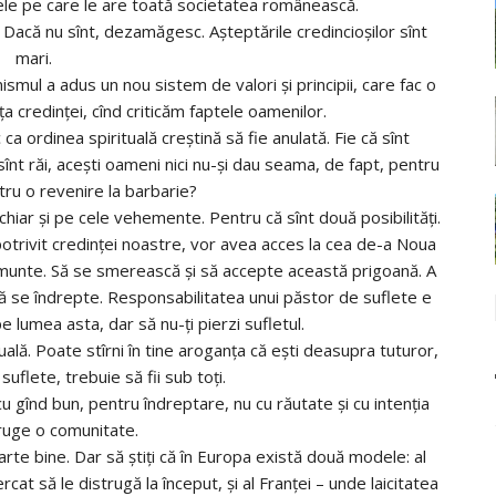
ele pe care le are toată societatea românească.
. Dacă nu sînt, dezamăgesc. Aşteptările credincioşilor sînt
mari.
ismul a adus un nou sistem de valori şi principii, care fac o
 credinţei, cînd criticăm faptele oamenilor.
c ca ordinea spirituală creştină să fie anulată. Fie că sînt
ă sînt răi, aceşti oameni nici nu-şi dau seama, de fapt, pentru
tru o revenire la barbarie?
, chiar şi pe cele vehemente. Pentru că sînt două posibilităţi.
, potrivit credinţei noastre, vor avea acces la cea de-a Noua
 munte. Să se smerească şi să accepte această prigoană. A
 să se îndrepte. Responsabilitatea unui păstor de suflete e
pe lumea asta, dar să nu-ţi pierzi sufletul.
uală. Poate stîrni în tine aroganţa că eşti deasupra tuturor,
suflete, trebuie să fii sub toţi.
cu gînd bun, pentru îndreptare, nu cu răutate şi cu intenţia
ruge o comunitate.
rte bine. Dar să ştiţi că în Europa există două modele: al
cat să le distrugă la început, şi al Franţei – unde laicitatea