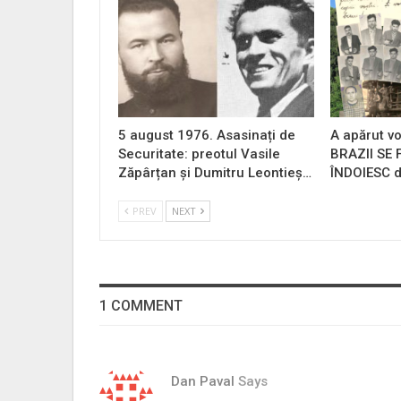
5 august 1976. Asasinați de
A apărut vo
Securitate: preotul Vasile
BRAZII SE
Zăpârțan și Dumitru Leontieș…
ÎNDOIESC d
PREV
NEXT
1 COMMENT
Dan Paval
Says