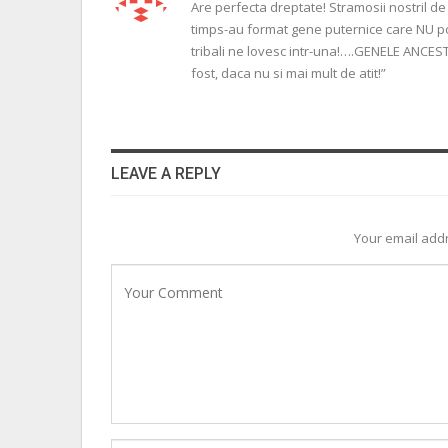
Are perfecta dreptate! Stramosii nostril de 
timps-au format gene puternice care NU pot 
tribali ne lovesc intr-una!….GENELE ANCEST
fost, daca nu si mai mult de atit!”
LEAVE A REPLY
Your email addr