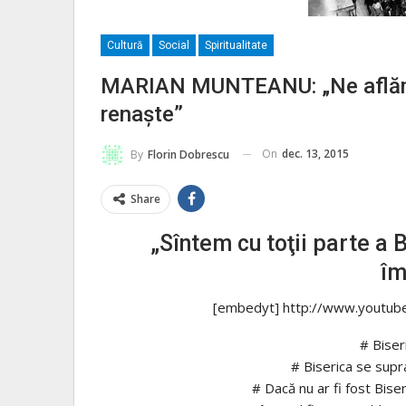
Cultură
Social
Spiritualitate
MARIAN MUNTEANU: „Ne aflăm 
renaşte”
On
dec. 13, 2015
By
Florin Dobrescu
Share
„Sîntem cu toţii parte a B
îm
[embedyt] http://www.youtub
# Biser
# Biserica se supr
# Dacă nu ar fi fost Bise