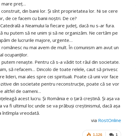
a mare preţ…
onstruit, din banii lor. Şi sînt proprietatea lor. Ni se cere
or, de ce facem cu banii noştri. De ce?
Catedrală a Neamului la fiecare judeţ, dacă nu s-ar fura.
 că nu putem să ne unim şi să ne organizăm. Ne certăm pe
cupăm de lucrurile majore, urgente…
at românesc nu mai avem de mult. În comunism am avut un
al ocupanţilor.
 putem renaşte. Pentru că s-a vădit tot răul din societate.
cuim, să refacem… Dincolo de toate relele, caut să privesc
lideri, mai ales spre cei spirituali. Poate că unii vor face
pozitive din societate pentru reconstrucţie, poate că se vor
de altfel de oameni…
eleagă acest lucru. Şi România e o ţară creştină. Şi aşa va
ia va fi ultimul loc unde se va prăbuşi creştinismul, dacă aşa
 întîmpla vreodată.
via
RostOnline
1.126
1