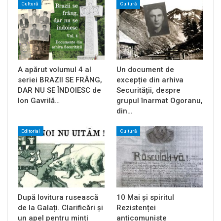
Cultură
Cultură
A apărut volumul 4 al
Un document de
seriei BRAZII SE FRÂNG,
excepție din arhiva
DAR NU SE ÎNDOIESC de
Securității, despre
Ion Gavrilă…
grupul înarmat Ogoranu,
din…
Editorial
Cultură
După lovitura rusească
10 Mai și spiritul
de la Galați. Clarificări și
Rezistenței
un apel pentru minți
anticomuniste