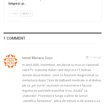
limpezi și…
PREV
NEXT
1 COMMENT
11 ani ago
Ionut Moraru
Says
In anul 2005, noiembrie, am plecat cu inca un camarad
catre Pr. Ioanichie Balan care deja era f.f. bolnav.
Aveam doua motive : unul ca fusesem diagnosticat cu
metastaza dupa 7 luni de balbaieli medicale si al doilea,
ptr ca „pe surse” auzisem ca masoneria il facuse
leguma pe parintele Ioanichie si nu „boala” sa
„naturala”. Povestea e lunga si pline de lucruri
„stiintifico fantastice”, adica de minuni si de aceea o sa