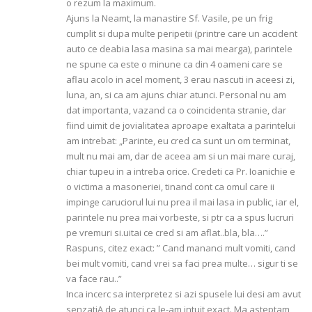
o rezum la maximum.
Ajuns la Neamt, la manastire Sf. Vasile, pe un frig
cumplit si dupa multe peripetii (printre care un accident
auto ce deabia lasa masina sa mai mearga), parintele
ne spune ca este o minune ca din 4 oameni care se
aflau acolo in acel moment, 3 erau nascuti in aceesi zi,
luna, an, si ca am ajuns chiar atunci. Personal nu am
dat importanta, vazand ca o coincidenta stranie, dar
fiind uimit de jovialitatea aproape exaltata a parintelui
am intrebat: „Parinte, eu cred ca sunt un om terminat,
mult nu mai am, dar de aceea am si un mai mare curaj,
chiar tupeu in a intreba orice. Credeti ca Pr. Ioanichie e
o victima a masoneriei, tinand cont ca omul care ii
impinge caruciorul lui nu prea il mai lasa in public, iar el,
parintele nu prea mai vorbeste, si ptr ca a spus lucruri
pe vremuri si.uitai ce cred si am aflat..bla, bla….”
Raspuns, citez exact: ” Cand mananci mult vomiti, cand
bei mult vomiti, cand vrei sa faci prea multe… sigur ti se
va face rau..”
Inca incerc sa interpretez si azi spusele lui desi am avut
senzatiA de atunci ca le-am intuit exact. Ma asteptam