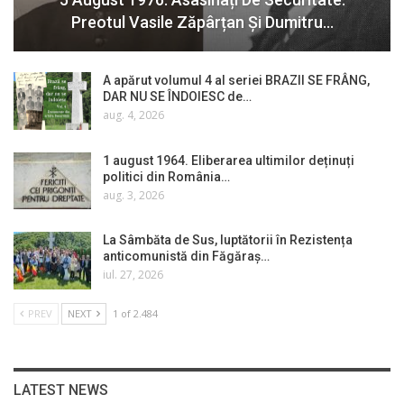
Preotul Vasile Zăpârțan Și Dumitru…
A apărut volumul 4 al seriei BRAZII SE FRÂNG,
DAR NU SE ÎNDOIESC de…
aug. 4, 2026
1 august 1964. Eliberarea ultimilor deținuți
politici din România…
aug. 3, 2026
La Sâmbăta de Sus, luptătorii în Rezistența
anticomunistă din Făgăraș…
iul. 27, 2026
PREV
NEXT
1 of 2.484
LATEST NEWS