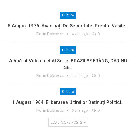
Cultură
5 August 1976. Asasinați De Securitate: Preotul Vasile…
Florin Dobrescu
4 zile ago
0
Cultură
A Apărut Volumul 4 Al Seriei BRAZII SE FRÂNG, DAR NU
SE…
Florin Dobrescu
5 zile ago
0
Cultură
1 August 1964. Eliberarea Ultimilor Deținuți Politici…
Florin Dobrescu
6 zile ago
0
LOAD MORE POSTS