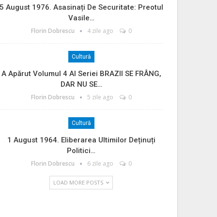
5 August 1976. Asasinați De Securitate: Preotul
Vasile…
Florin Dobrescu
4 zile ago
0
Cultură
A Apărut Volumul 4 Al Seriei BRAZII SE FRÂNG,
DAR NU SE…
Florin Dobrescu
5 zile ago
0
Cultură
1 August 1964. Eliberarea Ultimilor Deținuți
Politici…
Florin Dobrescu
6 zile ago
0
LOAD MORE POSTS