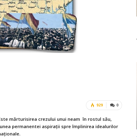
929
0
 Este mărturisirea crezului unui neam în rostul său,
unea permanentei aspiraţii spre împlinirea idealurilor
naţionale.