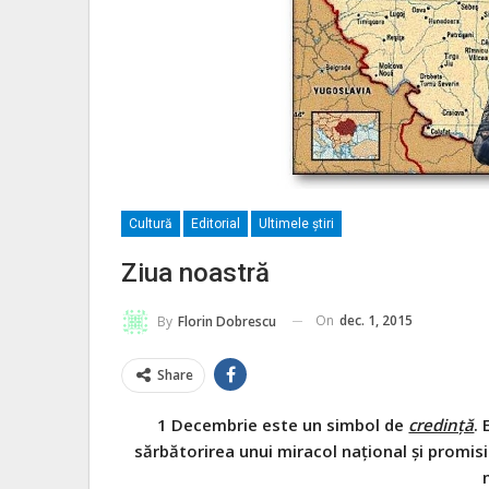
Cultură
Editorial
Ultimele ştiri
Ziua noastră
On
dec. 1, 2015
By
Florin Dobrescu
Share
1 Decembrie este un simbol de
credinţă
.
sărbătorirea unui miracol naţional şi promisi