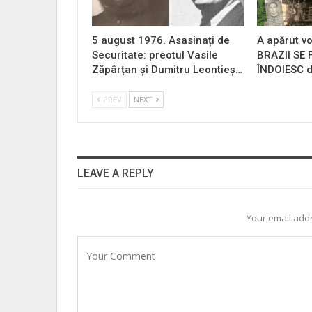
5 august 1976. Asasinați de
A apărut vo
Securitate: preotul Vasile
BRAZII SE
Zăpârțan și Dumitru Leontieș…
ÎNDOIESC d
PREV
NEXT
LEAVE A REPLY
Your email addr