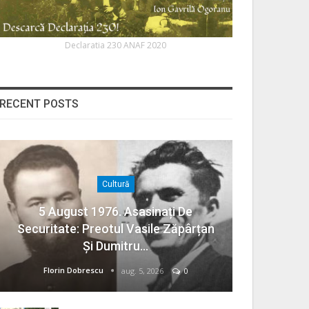
Declaratia 230 ANAF 2020
RECENT POSTS
Cultură
5 August 1976. Asasinați De
Securitate: Preotul Vasile Zăpârțan
Și Dumitru…
Florin Dobrescu
aug. 5, 2026
0