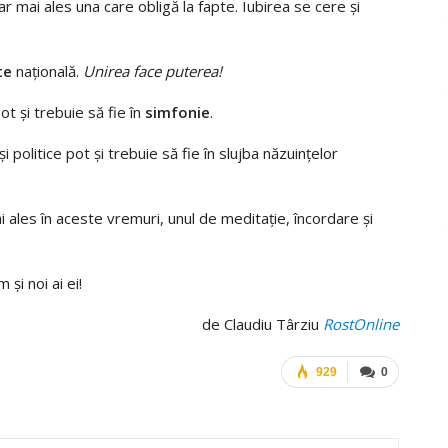
ar mai ales una care obligă la fapte. Iubirea se cere şi
te
naţională.
Unirea face puterea!
t şi trebuie să fie în
simfonie
.
i politice pot şi trebuie să fie în slujba năzuinţelor
 ales în aceste vremuri, unul de meditaţie, încordare şi
şi noi ai ei!
de Claudiu Târziu
RostOnline
929
0