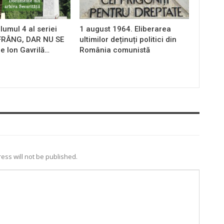
lumul 4 al seriei
1 august 1964. Eliberarea
 FRÂNG, DAR NU SE
ultimilor deținuți politici din
e Ion Gavrilă…
România comunistă
ess will not be published.