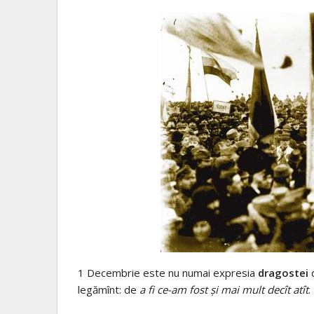
1 Decembrie este nu numai expresia
dragostei
legămînt: de
a fi ce-am fost şi mai mult decît atît
.