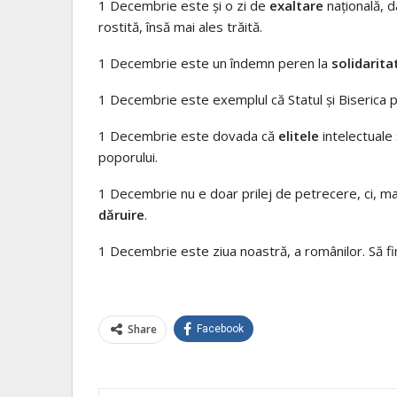
1 Decembrie este şi o zi de
exaltare
naţională, d
rostită, însă mai ales trăită.
1 Decembrie este un îndemn peren la
solidarita
1 Decembrie este exemplul că Statul şi Biserica po
1 Decembrie este dovada că
elitele
intelectuale ş
poporului.
1 Decembrie nu e doar prilej de petrecere, ci, mai
dăruire
.
1 Decembrie este ziua noastră, a românilor. Să fim 
Share
Facebook