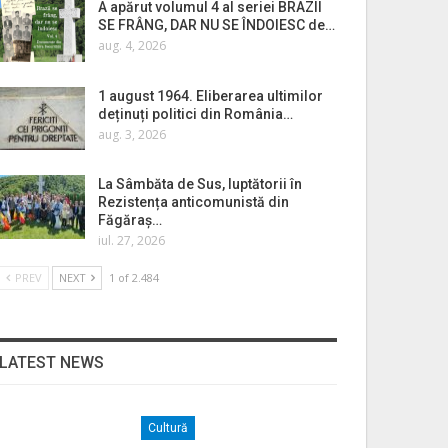
A apărut volumul 4 al seriei BRAZII
SE FRÂNG, DAR NU SE ÎNDOIESC de…
aug. 4, 2026
1 august 1964. Eliberarea ultimilor
deținuți politici din România…
aug. 3, 2026
La Sâmbăta de Sus, luptătorii în
Rezistența anticomunistă din
Făgăraș…
iul. 27, 2026
PREV
NEXT
1 of 2.484
LATEST NEWS
Cultură