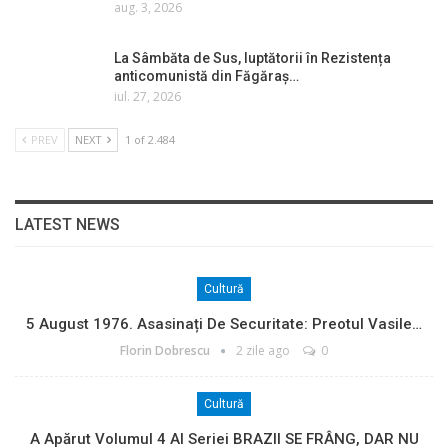
aug. 3, 2026
La Sâmbăta de Sus, luptătorii în Rezistența
anticomunistă din Făgăraș…
iul. 27, 2026
PREV
NEXT
1 of 2.484
LATEST NEWS
Cultură
5 August 1976. Asasinați De Securitate: Preotul Vasile…
Florin Dobrescu
2 zile ago
0
Cultură
A Apărut Volumul 4 Al Seriei BRAZII SE FRÂNG, DAR NU