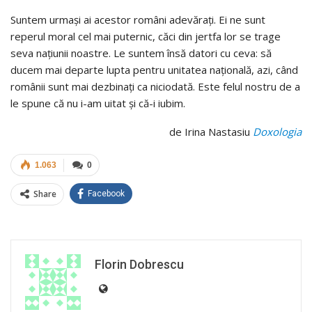
Suntem urmaşi ai acestor români adevăraţi. Ei ne sunt
reperul moral cel mai puternic, căci din jertfa lor se trage
seva naţiunii noastre. Le suntem însă datori cu ceva: să
ducem mai departe lupta pentru unitatea naţională, azi, când
românii sunt mai dezbinaţi ca niciodată. Este felul nostru de a
le spune că nu i-am uitat şi că-i iubim.
de Irina Nastasiu
Doxologia
1.063
0
Share
Facebook
Florin Dobrescu