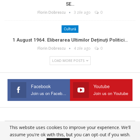
SE…
Florin Dobrescu
3 zile ago
0
Cultură
1 August 1964. Eliberarea Ultimilor Deținuți Politici…
Florin Dobrescu
4 zile ago
0
LOAD MORE POSTS
Facebook
Youtube
Join us on Facebook
Join us on Youtube
This website uses cookies to improve your experience. We'll
© 2025 - All Rights Reserved.
assume you're ok with this, but you can opt-out if you wish.
Website Design:
Buciumul