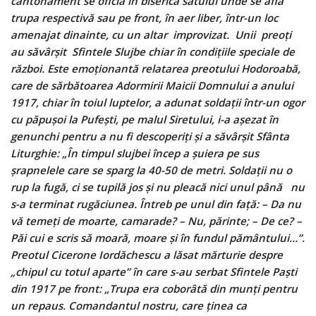
cantonament se oficia în biserica satului unde se afla
trupa respectivă sau pe front, în aer liber, într-un loc
amenajat dinainte, cu un altar improvizat. Unii preoţi
au săvârşit Sfintele Slujbe chiar în condiţiile speciale de
război. Este emoţionantă relatarea preotului Hodoroabă,
care de sărbătoarea Adormirii Maicii Domnului a anului
1917, chiar în toiul luptelor, a adunat soldaţii într-un ogor
cu păpuşoi la Pufeşti, pe malul Siretului, i-a aşezat în
genunchi pentru a nu fi descoperiţi şi a săvârşit Sfânta
Liturghie: „În timpul slujbei încep a şuiera pe sus
şrapnelele care se sparg la 40-50 de metri. Soldaţii nu o
rup la fugă, ci se tupilă jos şi nu pleacă nici unul până nu
s-a terminat rugăciunea. Întreb pe unul din faţă: – Da nu
vă temeţi de moarte, camarade? – Nu, părinte; – De ce? –
Păi cui e scris să moară, moare şi în fundul pământului…”.
Preotul Cicerone Iordăchescu a lăsat mărturie despre
„chipul cu totul aparte” în care s-au serbat Sfintele Paşti
din 1917 pe front: „Trupa era coborâtă din munţi pentru
un repaus. Comandantul nostru, care ţinea ca