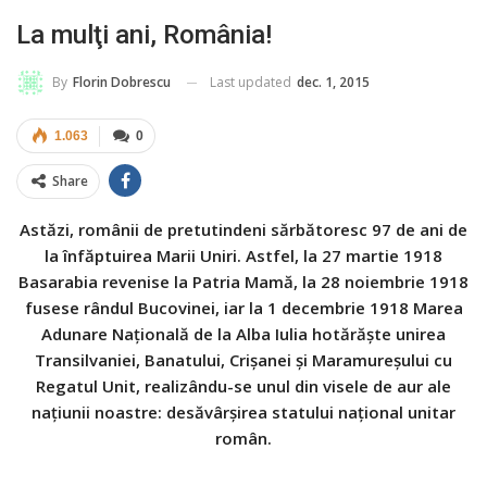
La mulţi ani, România!
Last updated
dec. 1, 2015
By
Florin Dobrescu
1.063
0
Share
Astăzi, românii de pretutindeni sărbătoresc 97 de ani de
la înfăptuirea Marii Uniri. Astfel, la 27 martie 1918
Basarabia revenise la Patria Mamă, la 28 noiembrie 1918
fusese rândul Bucovinei, iar la 1 decembrie 1918 Marea
Adunare Naţională de la Alba Iulia hotărăşte unirea
Transilvaniei, Banatului, Crişanei şi Maramureşului cu
Regatul Unit, realizându-se unul din visele de aur ale
naţiunii noastre: desăvârşirea statului naţional unitar
român.