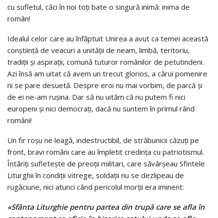
cu sufletul, căci în noi toţi bate o singură inimă: inima de
român!
Idealul celor care au înfăptuit Unirea a avut ca temei această
conştiinţă de veacuri a unităţii de neam, limbă, teritoriu,
tradiţii şi aspiraţii, comună tuturor românilor de petutindeni.
Azi însă am uitat că avem un trecut glorios, a cărui pomenire
ni se pare desuetă. Despre eroi nu mai vorbim, de parcă şi
de ei ne-am ruşina. Dar să nu uităm că nu putem fi nici
europeni şi nici democraţi, dacă nu suntem în primul rând
români!
Un fir roşu ne leagă, indestructibil, de străbunicii căzuţi pe
front, bravi români care au împletit credinţa cu patriotismul.
Întăriţi sufleteşte de preoţii militari, care săvârşeau Sfintele
Liturghii în condiţii vitrege, soldaţii nu se dezlipeau de
rugăciune, nici atunci când pericolul morţii era iminent:
«Sfânta Liturghie pentru partea din trupă care se afla în