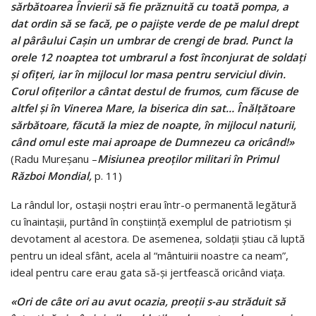
sărbătoarea Învierii să fie prăznuită cu toată pompa, a
dat ordin să se facă, pe o pajişte verde de pe malul drept
al pârâului Caşin un umbrar de crengi de brad. Punct la
orele 12 noaptea tot umbrarul a fost înconjurat de soldaţi
şi ofiţeri, iar în mijlocul lor masa pentru serviciul divin.
Corul ofiţerilor a cântat destul de frumos, cum făcuse de
altfel şi în Vinerea Mare, la biserica din sat… Înălţătoare
sărbătoare, făcută la miez de noapte, în mijlocul naturii,
când omul este mai aproape de Dumnezeu ca oricând!»
(Radu Mureşanu –
Misiunea preoţilor militari în Primul
Război Mondial,
p. 11)
La rândul lor, ostaşii noştri erau într-o permanentă legătură
cu înaintaşii, purtând în conştiinţă exemplul de patriotism şi
devotament al acestora. De asemenea, soldaţii ştiau că luptă
pentru un ideal sfânt, acela al “mântuirii noastre ca neam”,
ideal pentru care erau gata să-şi jertfească oricând viaţa.
«Ori de câte ori au avut ocazia, preoţii s-au străduit să