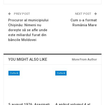
PREV POST
NEXT POST
Procuror al municipiului
Cum s-a format
Chişinău: Nimeni nu
România Mare
doreşte să se afle unde
este miliardul furat din
băncile Moldovei
YOU MIGHT ALSO LIKE
More From Author
Cultură
Cultură
5 august 1976. Asasinați
A apărut volumul 4 al