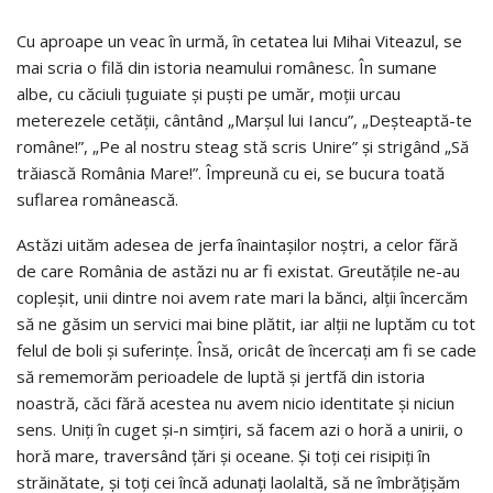
Cu aproape un veac în urmă, în cetatea lui Mihai Viteazul, se
mai scria o filă din istoria neamului românesc. În sumane
albe, cu căciuli ţuguiate şi puşti pe umăr, moţii urcau
meterezele cetăţii, cântând „Marşul lui Iancu”, „Deşteaptă-te
române!”, „Pe al nostru steag stă scris Unire” şi strigând „Să
trăiască România Mare!”. Împreună cu ei, se bucura toată
suflarea românească.
Astăzi uităm adesea de jerfa înaintaşilor noştri, a celor fără
de care România de astăzi nu ar fi existat. Greutăţile ne-au
copleşit, unii dintre noi avem rate mari la bănci, alţii încercăm
să ne găsim un servici mai bine plătit, iar alţii ne luptăm cu tot
felul de boli şi suferinţe. Însă, oricât de încercaţi am fi se cade
să rememorăm perioadele de luptă şi jertfă din istoria
noastră, căci fără acestea nu avem nicio identitate şi niciun
sens. Uniţi în cuget şi-n simţiri, să facem azi o horă a unirii, o
horă mare, traversând ţări şi oceane. Şi toţi cei risipiţi în
străinătate, şi toţi cei încă adunaţi laolaltă, să ne îmbrăţişăm