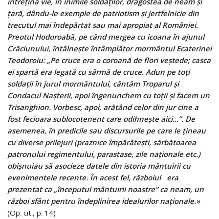
întreţină vie, în inimile soldaţilor, dragostea de neam şi
ţară, dându-le exemple de patriotism şi jertfelnicie din
trecutul mai îndepărtat sau mai apropiat al României.
Preotul Hodoroabă, pe când mergea cu icoana în ajunul
Crăciunului, întâlneşte întâmplător mormântul Ecaterinei
Teodoroiu: „Pe cruce era o coroană de flori veştede; casca
ei spartă era legată cu sârmă de cruce. Adun pe toţi
soldaţii în jurul mormântului, cântăm Troparul şi
Condacul Naşterii, apoi îngenunchem cu toţii şi facem un
Trisanghion. Vorbesc, apoi, arătând celor din jur cine a
fost fecioara sublocotenent care odihneşte aici…”. De
asemenea, în predicile sau discursurile pe care le ţineau
cu diverse prilejuri (praznice împărăteşti, sărbătoarea
patronului regimentului, parastase, zile naţionale etc.)
obişnuiau să asocieze datele din istoria mântuirii cu
evenimentele recente. În acest fel, războiul era
prezentat ca „începutul mântuirii noastre” ca neam, un
război sfânt pentru îndeplinirea idealurilor naţionale.»
(Op. cit., p. 14)