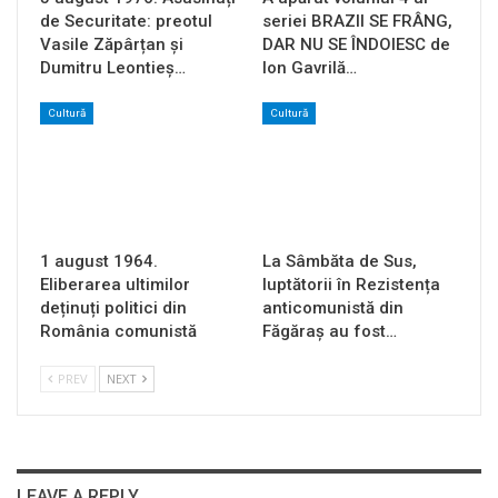
de Securitate: preotul
seriei BRAZII SE FRÂNG,
Vasile Zăpârțan și
DAR NU SE ÎNDOIESC de
Dumitru Leontieș…
Ion Gavrilă…
Cultură
Cultură
1 august 1964.
La Sâmbăta de Sus,
Eliberarea ultimilor
luptătorii în Rezistența
deținuți politici din
anticomunistă din
România comunistă
Făgăraș au fost…
PREV
NEXT
LEAVE A REPLY