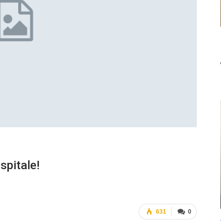
 spitale!
631
0