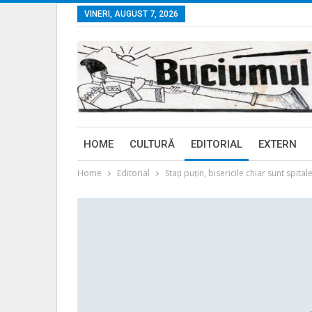
VINERI, AUGUST 7, 2026
HOME
CULTURĂ
EDITORIAL
EXTERN
Home
Editorial
Staţi puţin, bisericile chiar sunt spitale