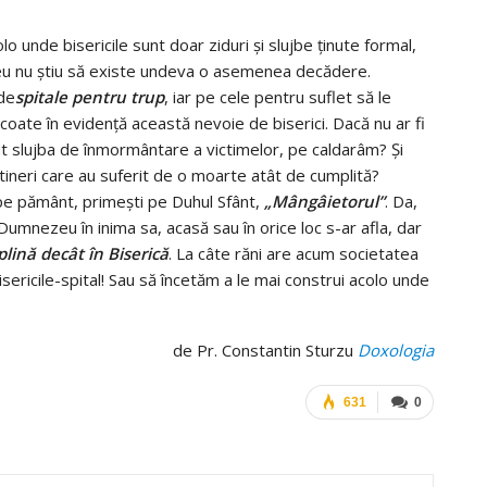
lo unde bisericile sunt doar ziduri şi slujbe ţinute formal,
 eu nu ştiu să existe undeva o asemenea decădere.
de
spitale pentru trup
, iar pe cele pentru suflet să le
 scoate în evidenţă această nevoie de biserici. Dacă nu ar fi
cut slujba de înmormântare a victimelor, pe caldarâm? Şi
r tineri care au suferit de o moarte atât de cumplită?
 pe pământ, primeşti pe Duhul Sfânt,
„Mângâietorul”
. Da,
Dumnezeu în inima sa, acasă sau în orice loc s-ar afla, dar
lină decât în Biserică
. La câte răni are acum societatea
ericile-spital! Sau să încetăm a le mai construi acolo unde
de Pr. Constantin Sturzu
Doxologia
631
0