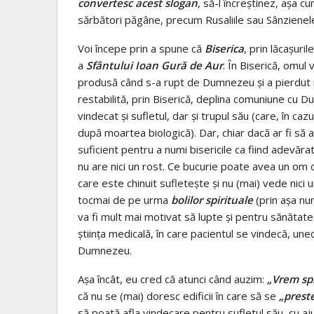
convertesc acest slogan
, să-l încreştinez, aşa c
sărbători păgâne, precum Rusaliile sau Sânzienel
Voi începe prin a spune că
Biserica
, prin lăcaşuril
a
Sfântului Ioan Gură de Aur
. În Biserică, omul
produsă când s-a rupt de Dumnezeu şi a pierdut ra
restabilită, prin Biserică, deplina comuniune cu D
vindecat şi sufletul, dar şi trupul său (care, în caz
după moartea biologică). Dar, chiar dacă ar fi să a
suficient pentru a numi bisericile ca fiind adevăr
nu are nici un rost. Ce bucurie poate avea un om
care este chinuit sufleteşte şi nu (mai) vede nici 
tocmai de pe urma
bolilor spirituale
(prin aşa nu
va fi mult mai motivat să lupte şi pentru sănătat
ştiinţa medicală, în care pacientul se vindecă, uneo
Dumnezeu.
Aşa încât, eu cred că atunci când auzim:
„Vrem spi
că nu se (mai) doresc edificii în care să se
„preste
să poată afla vindecare pentru sufletul său, cu ajut