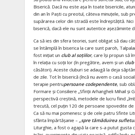
Biserică. Dacă nu este aşa în toate bisericile, a
din an în Paşti cu preotul, câteva minuţele, sub p
supărarea celor din stradă este îndreptăţită. Nici e
biserică, dacă ele nu sunt autentice aşezăminte 
Ca să ies din sfera teoriei, sunt obligat să dau 
se întâmplă în biserica la care sunt paroh, Talpal
fost iniţiat un
club al soţiilor
, care îşi propun să
în relaţia cu soţii lor (în pregătire, avem şi un
club 
căsători). Aceste cluburi se adaugă la deja săptă
de zile. Tot în biserică (încă nu avem o casă social
terapie pentru
persoane codependente
, sub obl
Formare şi Consiliere „Sfinţii Arhangheli Mihail şi G
perspectivă creştină, metodele de lucru fiind „îm
trecută, cel puţin 120 de persoane spovedite de d
Ca să nu mai pomenesc şi de cele patru Sfinte Litur
sfânta împărtăşanie –
„spre tămăduirea sufletulu
Liturghie, a fost o agapă la care s-a putut gusta 
trăiri, evenimente din viaţa noastră, edificându