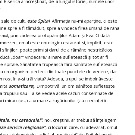
um Biserica a încreştinat, de-a lungul istoriei, numele unor
e.
e sale de cult,
este
Spital
. Afirmaţia nu-mi aparţine, ci este
 vine spre a fi tămăduit, spre a vindeca firea umană de rana
iul, prin căderea protopărinţilor Adam şi Eva. O dată
umnezeu, omul este ontologic restaurat şi, implicit, este
ul sfinţilor, poate primi şi darul de a rămâne nestricăcios,
ducă „doar” vindecare/ alinare sufletească şi tot ar fi
ate spitale. Sănătatea trupească fără sănătate sufletească
 cu un organism perfect din toate punctele de vedere, dar
un rost în a-şi trăi viaţa? Adesea, trupul se îmbolnăveşte
mita
somatizare
). Dimpotrivă, un om sănătos sufleteşte
ea trupului său – a se vedea acele cazuri consemnate de
ri miraculos, ca urmare a rugăciunilor şi a credinţei în
tale, nu catedrale!”
, noi, creştinii, ar trebui să înţelegem
ze servicii religioase”
, ci locuri în care, cu adevărat, omul
orul duhovnicului, adică al „medicului” din Spitalul numit