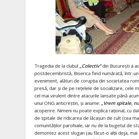
Tragedia de la clubul
„Colectiv”
din Bucureşti a a
postdecembristă, Biserica fiind numărată, într-un fe
eveniment, alături de corupţia din societatea româ
presă, dar şi de pe reţelele de socializare, cele m
cel mai virulent dintre atacurile lansate până acu
unui ONG anticreştin, şi anume:
„Vrem spitale, nu
acoperire. Nimeni nu poate explica raţional, cu d
de spitale de ridicarea de lăcaşuri de cult (cea mai
comunităţilor parohiale, iar nu de la bugetul de 
demontez acest slogan (au făcut-o alţii deja, mai 