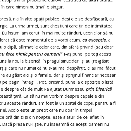
în care nimeni nu (mai) e singur.
resă, nici în alte spaţii publice, deşi ele se desfăşoară, cu
urgic. La urma urmei, sunt chestiuni care ţin de intimitatea
. Eu însumi am cerut, în mai multe rânduri, ucenicilor să nu
iderat că este momentul de a vorbi acum,
ca excepţie
, a
u o clipă, afirmaţiile celor care, din afară privind (sau doar
 nu face nimic pentru oameni”
. I-aş pune, pe toţi aceşti
ns la noi, la biserică, în pragul sinuciderii şi au (re)găsit
rţ şi care nu numai că nu s-au mai despărţit, ci au mai făcut
re au găsit aici şi o familie, dar şi sprijinul financiar necesar
 pe pagini întregi… Pot, oricând, pune la dispoziţie o listă
ie despre cât de mult i-a ajutat Dumnezeu
prin Biserică
.
această ţară. Ca să nu mai vorbim despre capelele din
 scriu aceste rânduri, am fost la un spital de copii, pentru a fi
iel. Acolo este un preot care nu doar în timpul
 oră din zi şi din noapte, este alături de cei aflaţi în
ări. Dacă presa nu-i ştie, nu înseamnă că aceşti oameni nu