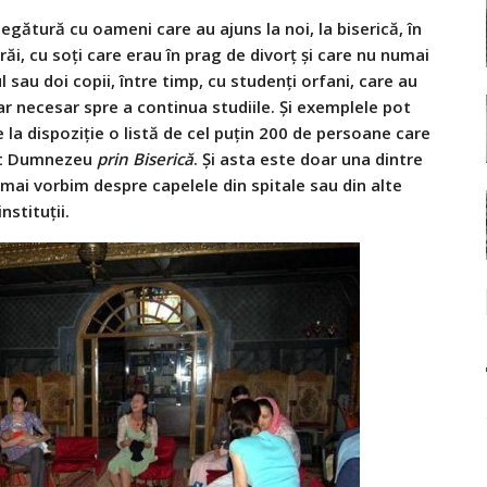
n legătură cu oameni care au ajuns la noi, la biserică, în
trăi, cu soţi care erau în prag de divorţ şi care nu numai
 sau doi copii, între timp, cu studenţi orfani, care au
nciar necesar spre a continua studiile. Şi exemplele pot
 la dispoziţie o listă de cel puţin 200 de persoane care
tat Dumnezeu
prin Biserică
. Şi asta este doar una dintre
 mai vorbim despre capelele din spitale sau din alte
instituţii.