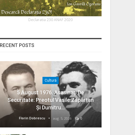
Declaratia 230 ANAF 2020
RECENT POSTS
Cultură
5 August 1976. Asasinați De
Securitate: Preotul Vasile Zăpârțan
Și Dumitru…
Florin Dobrescu
aug. 5, 2026
0