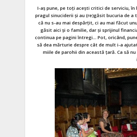
I-aş pune, pe toţi aceşti critici de serviciu, î
pragul sinuciderii şi au (re)găsit bucuria de a 
că nu s-au mai despărţit, ci au mai făcut unul
găsit aici şi o familie, dar şi sprijinul fina
continua pe pagini întregi… Pot, oricând, pune
să dea mărturie despre cât de mult i-a aju
miile de parohii din această ţară. Ca să nu