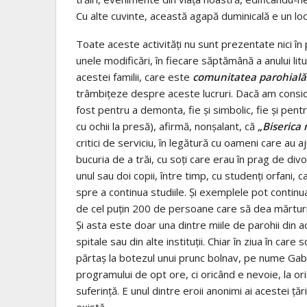
Cu alte cuvinte, această agapă duminicală e un loc 
Toate aceste activităţi nu sunt prezentate nici în p
unele modificări, în fiecare săptămână a anului lit
acestei familii, care este
comunitatea parohială
trâmbiţeze despre aceste lucruri. Dacă am cons
fost pentru a demonta, fie şi simbolic, fie şi pentr
cu ochii la presă), afirmă, nonşalant, că
„Biserica
critici de serviciu, în legătură cu oameni care au aju
bucuria de a trăi, cu soţi care erau în prag de divo
unul sau doi copii, între timp, cu studenţi orfani, ca
spre a continua studiile. Şi exemplele pot continua
de cel puţin 200 de persoane care să dea mărtur
Şi asta este doar una dintre miile de parohii din 
spitale sau din alte instituţii. Chiar în ziua în care
părtaş la botezul unui prunc bolnav, pe nume Gabr
programului de opt ore, ci oricând e nevoie, la orice
suferinţă. E unul dintre eroii anonimi ai acestei ţ
există.