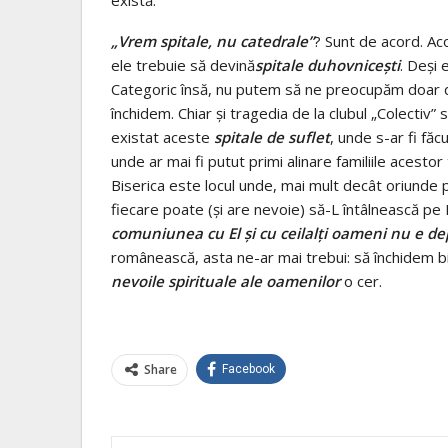
„Vrem spitale, nu catedrale”
? Sunt de acord. Aco
ele trebuie să devină
spitale duhovniceşti
. Deşi
Categoric însă, nu putem să ne preocupăm doar 
închidem. Chiar şi tragedia de la clubul „Colectiv”
existat aceste
spitale de suflet
, unde s-ar fi fă
unde ar mai fi putut primi alinare familiile acesto
Biserica este locul unde, mai mult decât oriunde
fiecare poate (şi are nevoie) să-L întâlnească pe 
comuniunea cu El şi cu ceilalţi oameni nu e dep
românească, asta ne-ar mai trebui: să închidem bis
nevoile spirituale ale oamenilor
o cer.
Share
Facebook