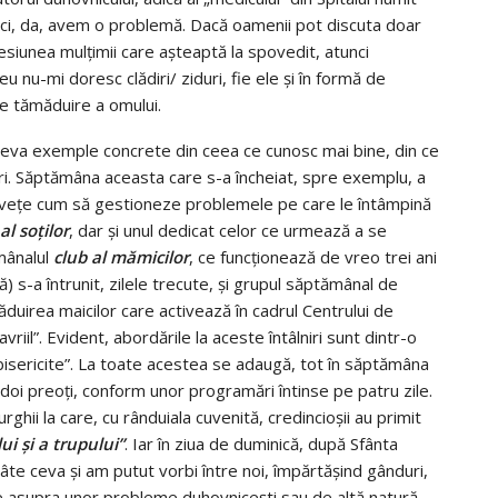
tunci, da, avem o problemă. Dacă oamenii pot discuta doar
resiunea mulţimii care aşteaptă la spovedit, atunci
u nu-mi doresc clădiri/ ziduri, fie ele şi în formă de
de tămăduire a omului.
câteva exemple concrete din ceea ce cunosc mai bine, din ce
ari. Săptămâna aceasta care s-a încheiat, spre exemplu, a
 înveţe cum să gestioneze problemele pe care le întâmpină
al soţilor
, dar şi unul dedicat celor ce urmează a se
mânalul
club al mămicilor
, ce funcţionează de vreo trei ani
ă) s-a întrunit, zilele trecute, şi grupul săptămânal de
ăduirea maicilor care activează în cadrul Centrului de
avriil”. Evident, abordările la aceste întâlniri sunt dintr-o
bisericite”. La toate acestea se adaugă, tot în săptămâna
oi preoţi, conform unor programări întinse pe patru zile.
ghii la care, cu rânduiala cuvenită, credincioşii au primit
i şi a trupului”
. Iar în ziua de duminică, după Sfânta
câte ceva şi am putut vorbi între noi, împărtăşind gânduri,
-ne asupra unor probleme duhovniceşti sau de altă natură…