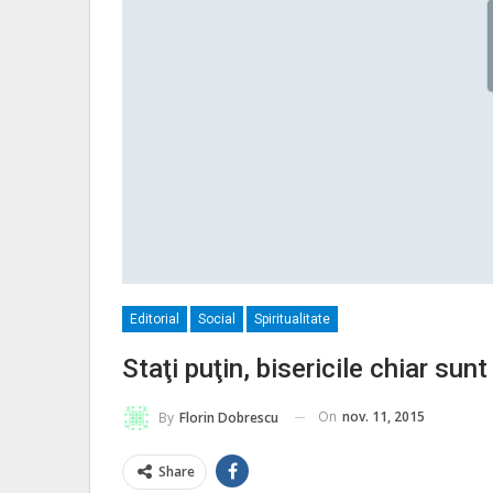
Editorial
Social
Spiritualitate
Staţi puţin, bisericile chiar sunt
On
nov. 11, 2015
By
Florin Dobrescu
Share