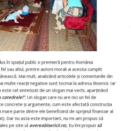
dus în spaţiul public o premieră pentru România
l sau altul, printre autorii morali ai acestui cumplit
nească. Mai mult, analizând articolele şi comentariile din
ai multe reacţii negative sunt tocmai la adresa Bisericii. Iar
m este cel sintetizat de un slogan mai vechi, aparţinând
 catedrale!”
. Un slogan care nu are nici un fel de
ate concrete şi argumente, cum este afectată construcţia
 mare parte dintre ele beneficiind de sprijinul financiar al
stat). Dar nu asta este important, nu mi-am propus să
ales pe site-ul
avereabisericii.ro
). Eu îmi propun
să