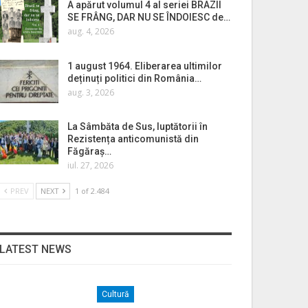
A apărut volumul 4 al seriei BRAZII
SE FRÂNG, DAR NU SE ÎNDOIESC de…
aug. 4, 2026
1 august 1964. Eliberarea ultimilor
deținuți politici din România…
aug. 3, 2026
La Sâmbăta de Sus, luptătorii în
Rezistența anticomunistă din
Făgăraș…
iul. 27, 2026
PREV
NEXT
1 of 2.484
LATEST NEWS
Cultură