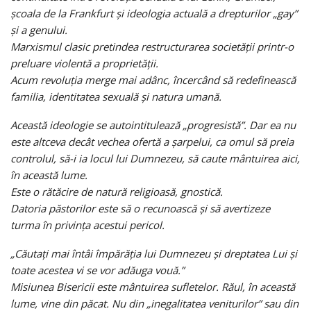
școala de la Frankfurt și ideologia actuală a drepturilor „gay”
și a genului.
Marxismul clasic pretindea restructurarea societății printr-o
preluare violentă a proprietății.
Acum revoluția merge mai adânc, încercând să redefinească
familia, identitatea sexuală și natura umană.
Această ideologie se autointitulează „progresistă”. Dar ea nu
este altceva decât vechea ofertă a șarpelui, ca omul să preia
controlul, să-i ia locul lui Dumnezeu, să caute mântuirea aici,
în această lume.
Este o rătăcire de natură religioasă, gnostică.
Datoria păstorilor este să o recunoască și să avertizeze
turma în privința acestui pericol.
„Căutați mai întâi împărăția lui Dumnezeu și dreptatea Lui și
toate acestea vi se vor adăuga vouă.”
Misiunea Bisericii este mântuirea sufletelor. Răul, în această
lume, vine din păcat. Nu din „inegalitatea veniturilor” sau din