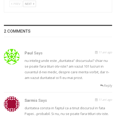
PREV
NEXT
2 COMMENTS
11 ani ago
Paul
Says
nu inteleg unde este „duritatea” discursului? chiar nu
se poate fara tituri otv-iste? am vazut 101 lucruri in
cuvantul d-nei medic, despre care merita vorbit, dar n-
am vazut duritatea! oi fi eu mai prost.
Reply
11 ani ago
Sarmis
Says
duritatea consta in faptul ca a tinut discursul in fata
Papei…probabil. Si nu, nu se poate fara titluri otv-iste.