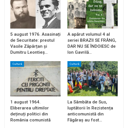
5 august 1976. Asasinați
A apărut volumul 4 al
de Securitate: preotul
seriei BRAZII SE FRÂNG,
Vasile Zăpârțan și
DAR NU SE ÎNDOIESC de
Dumitru Leontieș…
Ion Gavrilă…
Cultură
Cultură
1 august 1964.
La Sâmbăta de Sus,
Eliberarea ultimilor
luptătorii în Rezistența
deținuți politici din
anticomunistă din
România comunistă
Făgăraș au fost…