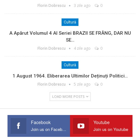
Florin Dobrescu
3 zile ago
0
Cultură
A Apărut Volumul 4 Al Seriei BRAZII SE FRÂNG, DAR NU
SE…
Florin Dobrescu
4 zile ago
0
Cultură
1 August 1964. Eliberarea Ultimilor Deținuți Politici…
Florin Dobrescu
5 zile ago
0
LOAD MORE POSTS
Facebook
Youtube
Join us on Facebook
Join us on Youtube