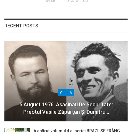
Declaratia 230 ANAF 2020
RECENT POSTS
Cultură
5 August 1976. Asasinați De Securitate:
Preotul Vasile Zăpârțan Și Dumitru…
A apărut volumul 4 al seriei BRAZII SE FRÂNG,