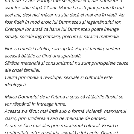
timp de 17 ani. Părinții mei se logodiseră, dar nunta lor a
avut loc abia după 17 ani. Mama l-a așteptat pe tata în toți
acei ani, deși nici măcar nu știa dacă el mai era în viață. Au
fost fideli în mod eroic lui Dumnezeu și legământului lor.
Exemplul lor arată că harul lui Dumnezeu poate învinge
situații sociale îngrozitoare, precum și sărăcia materială.
Noi, ca medici catolici, care apără viața și familia, vedem
această bătălie ca fiind una spirituală.
Sărăcia materială și consumismul nu sunt principalele cauze
ale crizei familiei.
Cauza principală a revoluției sexuale și culturale este
ideologică.
Maica Domnului de la Fatima a spus că rătăcirile Rusiei se
vor răspândi în întreaga lume.
Aceasta s-a făcut mai întâi sub o formă violentă, marxismul
clasic, prin uciderea a zeci de milioane de oameni.
Acum se face mai ales prin marxismul cultural. Există o
continuitate între revoluția sexuală a lui Lenin, Gramsci,