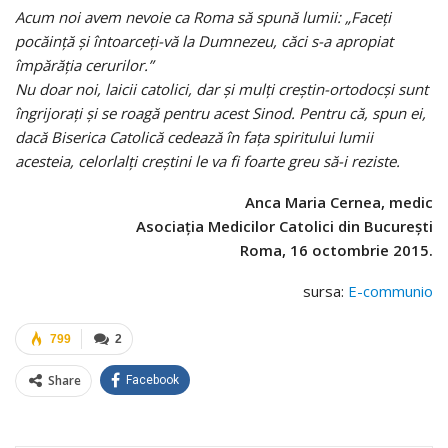
Acum noi avem nevoie ca Roma să spună lumii: „Faceți
pocăință și întoarceți-vă la Dumnezeu, căci s-a apropiat
împărăția cerurilor.”
Nu doar noi, laicii catolici, dar și mulți creștin-ortodocși sunt
îngrijorați și se roagă pentru acest Sinod. Pentru că, spun ei,
dacă Biserica Catolică cedează în fața spiritului lumii
acesteia, celorlalți creștini le va fi foarte greu să-i reziste.
Anca Maria Cernea, medic
Asociația Medicilor Catolici din București
Roma, 16 octombrie 2015.
sursa:
E-communio
799
2
Share
Facebook