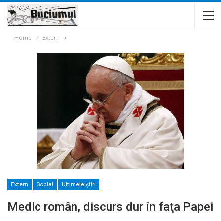
Home
Extern
Extern
Social
Ultimele ştiri
Medic român, discurs dur în faţa Papei