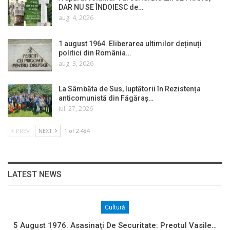
DAR NU SE ÎNDOIESC de…
aug. 4, 2026
1 august 1964. Eliberarea ultimilor deținuți
politici din România…
aug. 3, 2026
La Sâmbăta de Sus, luptătorii în Rezistența
anticomunistă din Făgăraș…
iul. 27, 2026
PREV
NEXT
1 of 2.484
LATEST NEWS
Cultură
5 August 1976. Asasinați De Securitate: Preotul Vasile…