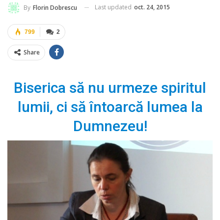
Last updated
oct. 24, 2015
By
Florin Dobrescu
799
2
Share
Biserica să nu urmeze spiritul
lumii, ci să întoarcă lumea la
Dumnezeu!