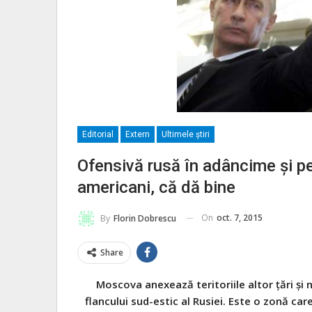
Editorial
Extern
Ultimele ştiri
Ofensivă rusă în adâncime și pe f
americani, că dă bine
On
oct. 7, 2015
By
Florin Dobrescu
Share
Moscova anexează teritoriile altor țări și
flancului sud-estic al Rusiei. Este o zonă car