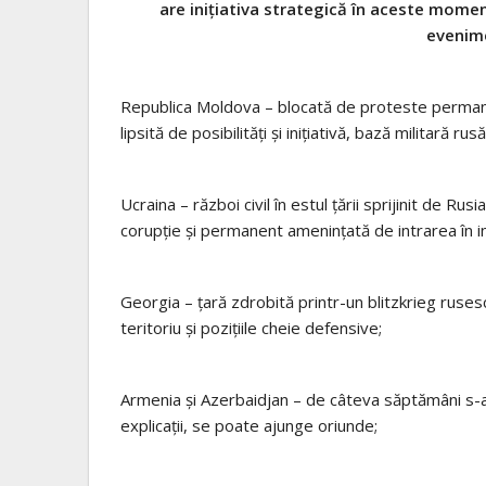
are inițiativa strategică în aceste momen
evenime
Republica Moldova – blocată de proteste permane
lipsită de posibilități și inițiativă, bază militară rus
Ucraina – război civil în estul țării sprijinit de 
corupție și permanent amenințată de intrarea în i
Georgia – țară zdrobită printr-un blitzkrieg rusesc
teritoriu și pozițiile cheie defensive;
Armenia și Azerbaidjan – de câteva săptămâni s-au
explicații, se poate ajunge oriunde;