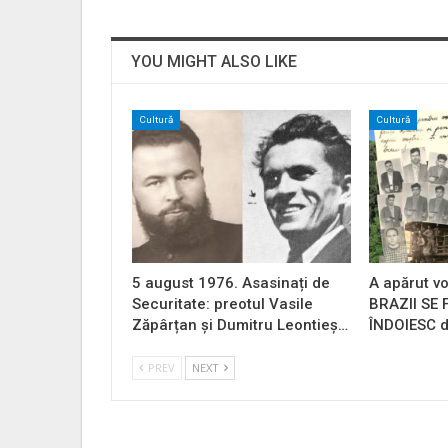
YOU MIGHT ALSO LIKE
Cultură
Cultură
5 august 1976. Asasinați de
A apărut vo
Securitate: preotul Vasile
BRAZII SE
Zăpârțan și Dumitru Leontieș…
ÎNDOIESC d
PREV
NEXT