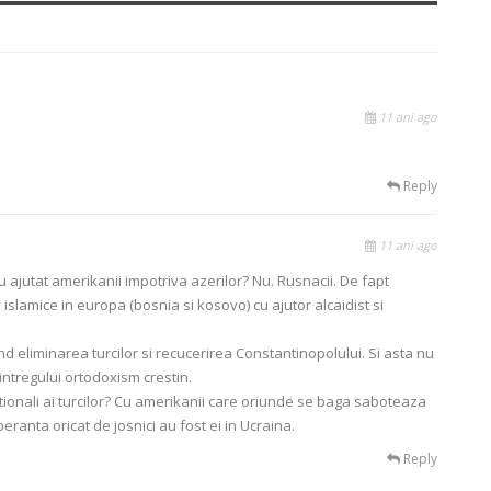
11 ani ago
Reply
11 ani ago
u ajutat amerikanii impotriva azerilor? Nu. Rusnacii. De fapt
e islamice in europa (bosnia si kosovo) cu ajutor alcaidist si
nd eliminarea turcilor si recucerirea Constantinopolului. Si asta nu
 intregului ortodoxism crestin.
aditionali ai turcilor? Cu amerikanii care oriunde se baga saboteaza
ranta oricat de josnici au fost ei in Ucraina.
Reply