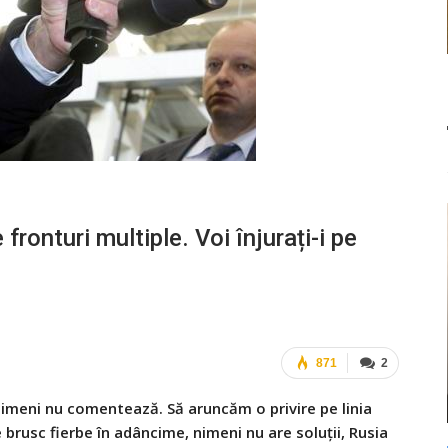
ronturi multiple. Voi înjurați-i pe
871
2
 nimeni nu comentează. Să aruncăm o privire pe linia
e brusc fierbe în adâncime, nimeni nu are soluții, Rusia