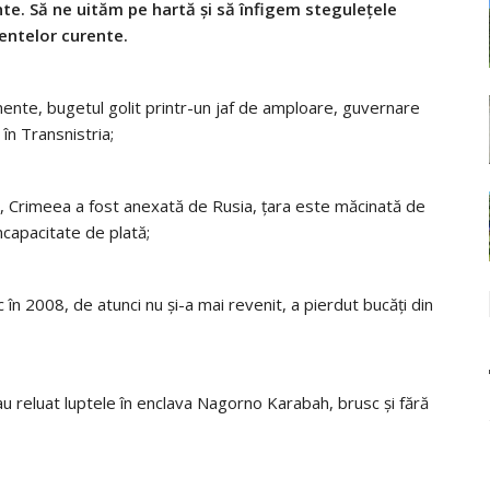
te. Să ne uităm pe hartă și să înfigem stegulețele
ntelor curente.
nte, bugetul golit printr-un jaf de amploare, guvernare
ă în Transnistria;
Rusia, Crimeea a fost anexată de Rusia, țara este măcinată de
ncapacitate de plată;
 în 2008, de atunci nu și-a mai revenit, a pierdut bucăți din
 reluat luptele în enclava Nagorno Karabah, brusc și fără