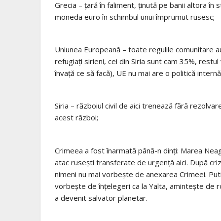
Grecia – țară în faliment, ținută pe banii altora în
moneda euro în schimbul unui împrumut rusesc;
Uniunea Europeană – toate regulile comunitare au
refugiați sirieni, cei din Siria sunt cam 35%, rest
învață ce să facă), UE nu mai are o politică intern
Siria – războiul civil de aici trenează fără rezolvar
acest război;
Crimeea a fost înarmată până-n dinți: Marea Neag
atac rusești transferate de urgență aici. După criza 
nimeni nu mai vorbește de anexarea Crimeei. Putin
vorbește de înțelegeri ca la Yalta, amintește de ro
a devenit salvator planetar.