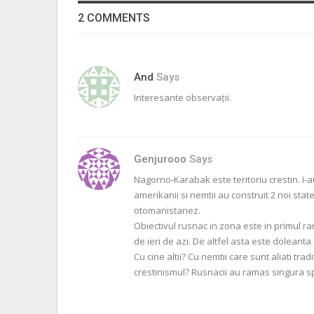
2 COMMENTS
And
Says
Interesante observații.
Genjurooo
Says
Nagorno-Karabak este teritoriu crestin. I-a
amerikanii si nemtii au construit 2 noi stat
otomanistanez.
Obiectivul rusnac in zona este in primul ra
de ieri de azi. De altfel asta este doleanta
Cu cine altii? Cu nemtii care sunt aliati tr
crestinismul? Rusnacii au ramas singura spe