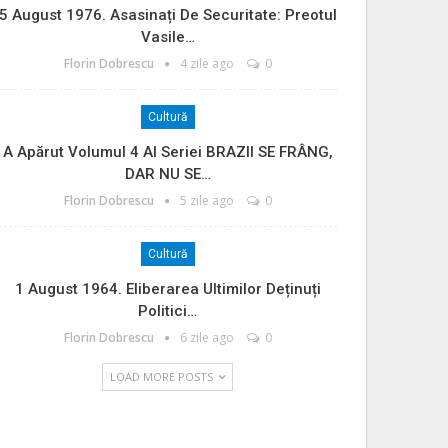
5 August 1976. Asasinați De Securitate: Preotul
Vasile…
Florin Dobrescu
4 zile ago
0
Cultură
A Apărut Volumul 4 Al Seriei BRAZII SE FRÂNG,
DAR NU SE…
Florin Dobrescu
5 zile ago
0
Cultură
1 August 1964. Eliberarea Ultimilor Deținuți
Politici…
Florin Dobrescu
6 zile ago
0
LOAD MORE POSTS