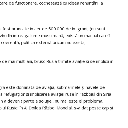
 stare de funcționare, cochetează cu ideea renunțării la
 fost aruncate în aer de 500.000 de imigranți (nu sunt
ul vin din întreaga lume musulmană, există un manual care îi
ă coerentă, politica externă oricum nu exista;
e de mai mulți ani, brusc Rusia trimite aviație și se implică în
ră este dominată de aviația, submarinele și navele de
refugiaților și implicarea aviației ruse în războiul din Siria
 a devenit parte a soluției, nu mai este el problema,
lul Rusiei în Al Doilea Război Mondial, s-a dat peste cap și