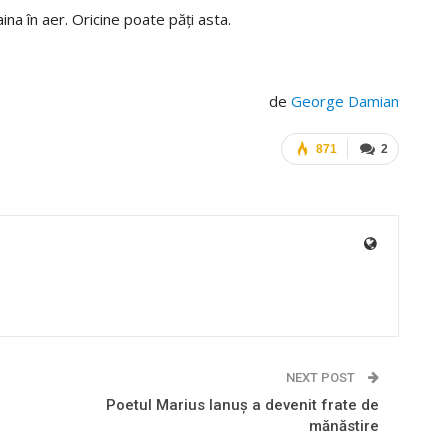
ina în aer. Oricine poate păți asta.
de
George Damian
871
2
NEXT POST
Poetul Marius Ianuş a devenit frate de
mănăstire