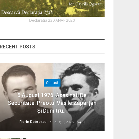
Declaratia 230 ANAF 2020
RECENT POSTS
Cultură
5 August 1976. Asasinați De
Securitate: Preotul Vasile Zăpârțan
Și Dumitru…
Florin Dobrescu
aug. 5, 2026
0