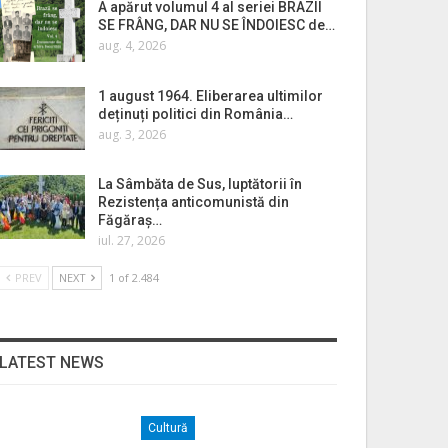
A apărut volumul 4 al seriei BRAZII
SE FRÂNG, DAR NU SE ÎNDOIESC de…
aug. 4, 2026
1 august 1964. Eliberarea ultimilor
deținuți politici din România…
aug. 3, 2026
La Sâmbăta de Sus, luptătorii în
Rezistența anticomunistă din
Făgăraș…
iul. 27, 2026
PREV
NEXT
1 of 2.484
LATEST NEWS
Cultură