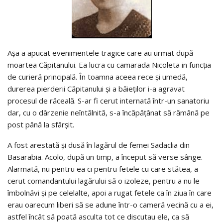
Aşa a apucat evenimentele tragice care au urmat după
moartea Căpitanului. Ea lucra cu camarada Nicoleta in funcția
de curieră principală. În toamna aceea rece şi umedă,
durerea pierderii Căpitanului şi a băieților i-a agravat
procesul de răceală. S-ar fi cerut internată într-un sanatoriu
dar, cu o dârzenie neîntălnită, s-a încăpățânat să rămână pe
post până la sfârșit.
A fost arestată şi dusă în lagărul de femei Sadaclia din
Basarabia. Acolo, după un timp, a început să verse sânge.
Alarmată, nu pentru ea ci pentru fetele cu care stătea, a
cerut comandantului lagărului să o izoleze, pentru a nu le
îmbolnăvi şi pe celelalte, apoi a rugat fetele ca în ziua în care
erau oarecum liberi să se adune într-o cameră vecină cu a ei,
astfel încât să poată asculta tot ce discutau ele, ca să