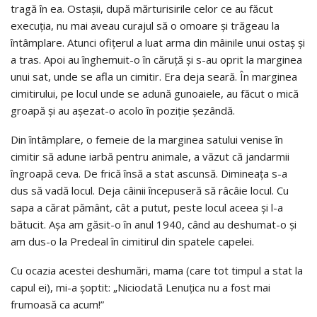
tragă în ea. Ostaşii, după mărturisirile celor ce au făcut
execuția, nu mai aveau curajul să o omoare şi trăgeau la
întâmplare. Atunci ofițerul a luat arma din mâinile unui ostaş şi
a tras. Apoi au înghemuit-o în căruță şi s-au oprit la marginea
unui sat, unde se afla un cimitir. Era deja seară. În marginea
cimitirului, pe locul unde se adună gunoaiele, au făcut o mică
groapă şi au aşezat-o acolo în poziție şezândă.
Din întâmplare, o femeie de la marginea satului venise în
cimitir să adune iarbă pentru animale, a văzut că jandarmii
îngroapă ceva. De frică însă a stat ascunsă. Dimineața s-a
dus să vadă locul. Deja câinii începuseră să râcâie locul. Cu
sapa a cărat pământ, cât a putut, peste locul aceea şi l-a
bătucit. Aşa am găsit-o în anul 1940, când au deshumat-o şi
am dus-o la Predeal în cimitirul din spatele capelei.
Cu ocazia acestei deshumări, mama (care tot timpul a stat la
capul ei), mi-a şoptit: „Niciodată Lenuțica nu a fost mai
frumoasă ca acum!”