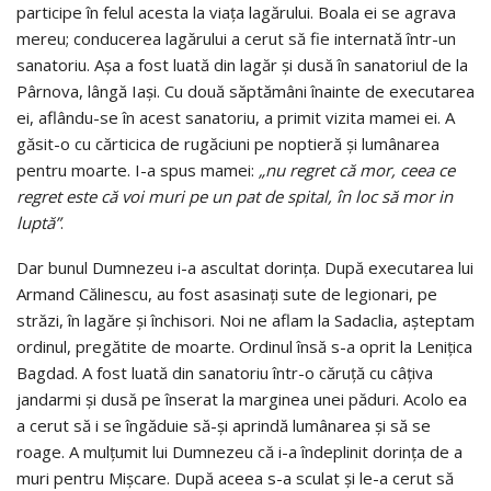
participe în felul acesta la viața lagărului. Boala ei se agrava
mereu; conducerea lagărului a cerut să fie internată într-un
sanatoriu. Aşa a fost luată din lagăr şi dusă în sanatoriul de la
Pârnova, lângă Iaşi. Cu două săptămâni înainte de executarea
ei, aflându-se în acest sanatoriu, a primit vizita mamei ei. A
găsit-o cu cărticica de rugăciuni pe noptieră şi lumânarea
pentru moarte. I-a spus mamei:
„nu regret că mor, ceea ce
regret este că voi muri pe un pat de spital, în loc să mor in
luptă”
.
Dar bunul Dumnezeu i-a ascultat dorința. După executarea lui
Armand Călinescu, au fost asasinați sute de legionari, pe
străzi, în lagăre şi închisori. Noi ne aflam la Sadaclia, aşteptam
ordinul, pregătite de moarte. Ordinul însă s-a oprit la Lenițica
Bagdad. A fost luată din sanatoriu într-o căruță cu câțiva
jandarmi şi dusă pe înserat la marginea unei păduri. Acolo ea
a cerut să i se îngăduie să-şi aprindă lumânarea şi să se
roage. A mulțumit lui Dumnezeu că i-a îndeplinit dorința de a
muri pentru Mişcare. După aceea s-a sculat şi le-a cerut să