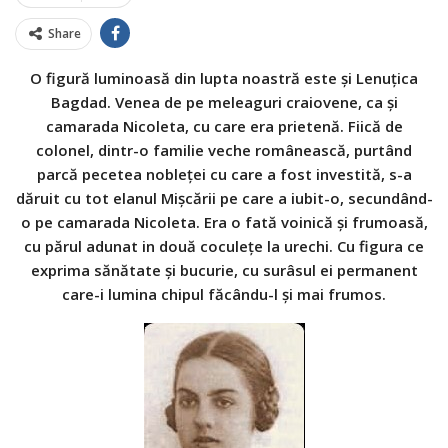
Share
O figură luminoasă din lupta noastră este şi Lenuțica
Bagdad. Venea de pe meleaguri craiovene, ca şi
camarada Nicoleta, cu care era prietenă. Fiică de
colonel, dintr-o familie veche românească, purtând
parcă pecetea nobleței cu care a fost investită, s-a
dăruit cu tot elanul Mişcării pe care a iubit-o, secundând-
o pe camarada Nicoleta. Era o fată voinică şi frumoasă,
cu părul adunat in două coculețe la urechi. Cu figura ce
exprima sănătate şi bucurie, cu surâsul ei permanent
care-i lumina chipul făcându-l şi mai frumos.