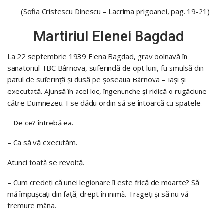
(Sofia Cristescu Dinescu – Lacrima prigoanei, pag. 19-21)
Martiriul Elenei Bagdad
La 22 septembrie 1939 Elena Bagdad, grav bolnavă în
sanatoriul TBC Bârnova, suferindă de opt luni, fu smulsă din
patul de suferinţă şi dusă pe şoseaua Bârnova – Iaşi şi
executată. Ajunsă în acel loc, îngenunche şi ridică o rugăciune
către Dumnezeu. I se dădu ordin să se întoarcă cu spatele.
– De ce? întrebă ea.
– Ca să vă executăm.
Atunci toată se revoltă.
– Cum credeţi că unei legionare îi este frică de moarte? Să
mă împuşcaţi din faţă, drept în inimă. Trageţi şi să nu vă
tremure mâna.