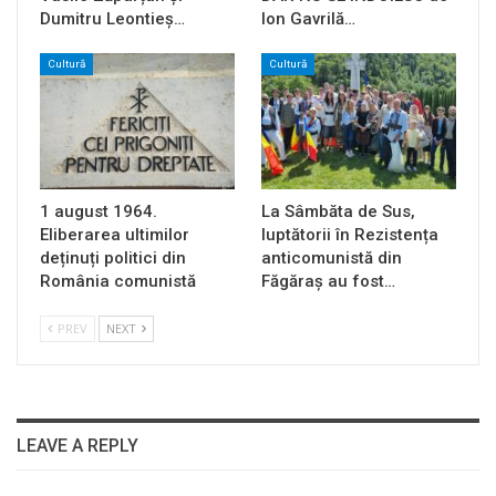
Dumitru Leontieș…
Ion Gavrilă…
Cultură
Cultură
1 august 1964.
La Sâmbăta de Sus,
Eliberarea ultimilor
luptătorii în Rezistența
deținuți politici din
anticomunistă din
România comunistă
Făgăraș au fost…
PREV
NEXT
LEAVE A REPLY