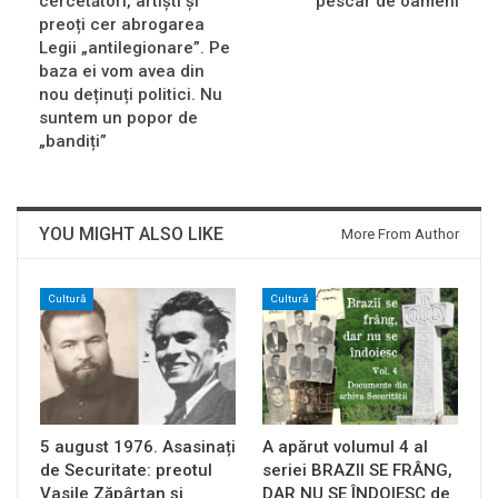
cercetători, artiști și
pescar de oameni
preoți cer abrogarea
Legii „antilegionare”. Pe
baza ei vom avea din
nou deținuți politici. Nu
suntem un popor de
„bandiți”
YOU MIGHT ALSO LIKE
More From Author
Cultură
Cultură
5 august 1976. Asasinați
A apărut volumul 4 al
de Securitate: preotul
seriei BRAZII SE FRÂNG,
Vasile Zăpârțan și
DAR NU SE ÎNDOIESC de