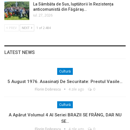
La Sâmbăta de Sus, luptătorii în Rezistența
anticomunistă din Făgăraș…
iul. 27, 2026
PREV
NEXT
1 of 2.484
LATEST NEWS
Cultură
5 August 1976. Asasinați De Securitate: Preotul Vasile…
Florin Dobrescu
4 zile ago
0
Cultură
A Apărut Volumul 4 Al Seriei BRAZII SE FRÂNG, DAR NU
SE…
Florin Dobrescu
4 zile ago
0