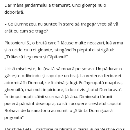
Dar mâna jandarmului a tremurat. Cinci gloanţe nu o
doborâră.
– Ce Dumnezeu, nu sunteţi în stare să trageţi? Vreţi să vă
arăt eu cum se trage?
Plutonierul S., o brută care îi făcuse multe necazuri, luă arma
şi o ucide cu trei gloanţe, stingând în pieptul ei strigătul:
„Trăiască Legiunea şi Căpitanul!”.
Ucisă mişeleşte, fu lăsată să moară pe şosea. Un pădurar o
găseşte odihnindu-şi capul pe un braţ. La vederea fecioarei
adormită în Domnul, se închină şi fugi. Fu îngropată noaptea,
ghemuită, mai mult în picioare, la locul zis „Lotul Dumbrava”.
În timpul nopţii câinii scurmară ţărâna. Dimineaţa ţăranii
puseră pământ deasupra, ca să-i acopere creştetul capului.
Bolnavii de la sanatoriu au numit-o „Sfânta Domnişoară
prigonită”
(Aristide Lefa – mărturie publicată în ziarul Buna Vestire din 6