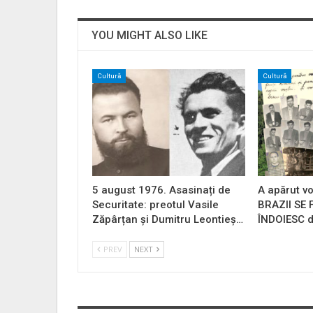
YOU MIGHT ALSO LIKE
Cultură
Cultură
5 august 1976. Asasinați de
A apărut vo
Securitate: preotul Vasile
BRAZII SE
Zăpârțan și Dumitru Leontieș…
ÎNDOIESC d
PREV
NEXT