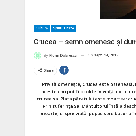
Cultură
Spiritualitate
Crucea – semn omenesc și du
On
sept. 14, 2015
By
Florin Dobrescu
Share
Privită omeneşte, Crucea este osteneală, ră
acestea nu pot fi ocolite în viaţă, nici cru
crucea sa. Plata păcatului este moartea: cruce
Prin suferinţa Sa, Mântuitorul însă a desch
moarte, ci spre viaţă; popas spre bucuria înv