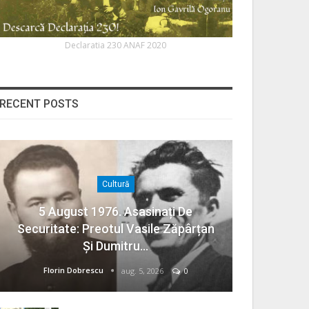
Declaratia 230 ANAF 2020
RECENT POSTS
Cultură
5 August 1976. Asasinați De
Securitate: Preotul Vasile Zăpârțan
Și Dumitru…
Florin Dobrescu
aug. 5, 2026
0