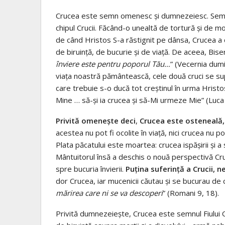
Crucea este semn omenesc și dumnezeiesc. Semn o
chipul Crucii. Făcând-o unealtă de tortură şi de mo
de când Hristos S-a răstignit pe dânsa, Crucea 
de biruinţă, de bucurie şi de viaţă. De aceea, Bise
înviere este pentru poporul Tău…
” (Vecernia dumi
viaţa noastră pământească, cele două cruci se su
care trebuie s-o ducă tot creştinul în urma Hrist
Mine … să-și ia crucea și să-Mi urmeze Mie” (Luca 
Privită omeneşte deci
,
Crucea este osteneală, 
acestea nu pot fi ocolite în viaţă, nici crucea nu p
Plata păcatului este moartea: crucea ispăşirii şi a 
Mântuitorul însă a deschis o nouă perspectivă Cruc
spre bucuria învierii.
Puţina suferinţă a Crucii, n
dor Crucea, iar mucenicii căutau şi se bucurau de ch
mărirea care ni se va descoperi
” (Romani 9, 18).
Privită dumnezeieşte, Crucea este semnul Fiului O