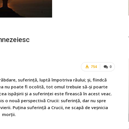
mnezeiesc
754
0
bdare, suferinţă, luptă împotriva răului; şi, fiindcă
cea nu poate fi ocolită, tot omul trebuie să-şi poarte
a ispăşirii şi a suferinţei este firească în acest veac.
is o nouă perspectivă Crucii: suferinţă, dar nu spre
ierii. Puţina suferinţă a Crucii, ne scapă de veşnicia
morţii.