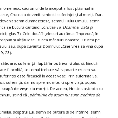
menesc, căci omul de la început a fost plăsmuit în
arte, Crucea a devenit simbolul suferinţei şi al morţii. Dar,
a devenit semn dumnezeiesc, semnul Fiului Omului, semn
rica se bucură cântând: „
Crucea Ta, Doamne, viaţă şi
nicii, glas 7). Cele două înţelesuri au rămas împreună; în
prapun şi alcătuiesc Crucea mântuirii noastre, Crucea pe
osului său, după cuvântul Domnului: „Cine vrea să vină după
9, 23).
răbdare, suferinţă, luptă împotriva răului
; şi, fiindcă
oate fi ocolită, tot omul trebuie să-şi poarte crucea sa.
suferinţei este firească în acest veac. Prin suferinţa Sa,
ii: suferinţă, dar nu spre moarte, ci spre viaţă; popas
e scapă de veşnicia morţii.
De aceea, Hristos aştepta cu
inuri, ştiind că „
pătimirile de acum nu sunt vrednice de
mului, sceptrul Lui, semn de putere şi de întărire, semn