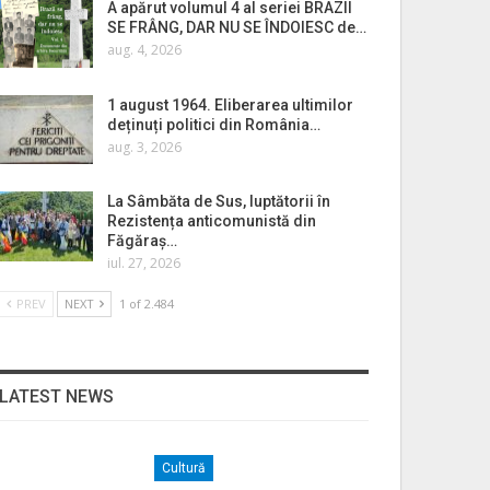
A apărut volumul 4 al seriei BRAZII
SE FRÂNG, DAR NU SE ÎNDOIESC de…
aug. 4, 2026
1 august 1964. Eliberarea ultimilor
deținuți politici din România…
aug. 3, 2026
La Sâmbăta de Sus, luptătorii în
Rezistența anticomunistă din
Făgăraș…
iul. 27, 2026
PREV
NEXT
1 of 2.484
LATEST NEWS
Cultură