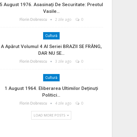
5 August 1976. Asasinați De Securitate: Preotul
Vasile…
Florin Dobrescu
2 zile ago
0
Cultură
A Apărut Volumul 4 Al Seriei BRAZII SE FRÂNG,
DAR NU SE…
Florin Dobrescu
3 zile ago
0
Cultură
1 August 1964. Eliberarea Ultimilor Deținuți
Politici…
Florin Dobrescu
4 zile ago
0
LOAD MORE POSTS