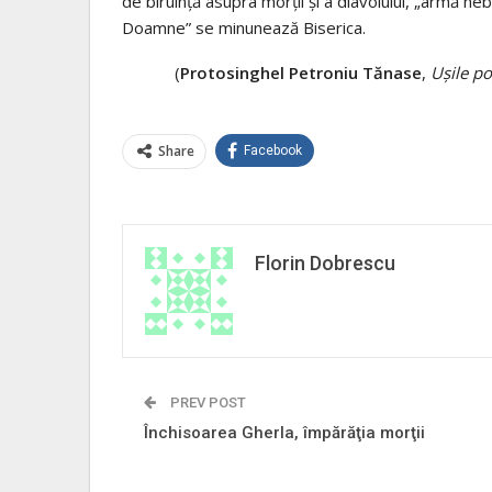
de biruinţă asupra morţii şi a diavolului, „armă nebi
Doamne” se minunează Biserica.
(
Protosinghel Petroniu Tănase
,
Ușile po
Share
Facebook
Florin Dobrescu
PREV POST
Închisoarea Gherla, împărăţia morţii