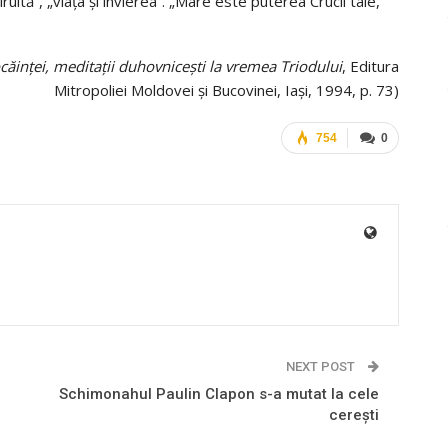
ruită”, „viaţa şi învierea”. „Mare este puterea Crucii tale,
căinței, meditații duhovnicești la vremea Triodului
, Editura
Mitropoliei Moldovei și Bucovinei, Iași, 1994, p. 73)
754
0
NEXT POST
Schimonahul Paulin Clapon s-a mutat la cele
cereşti