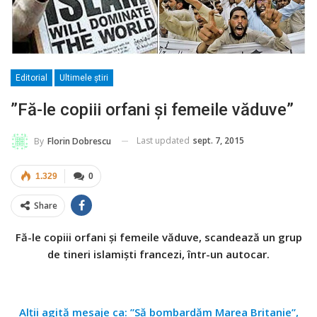
Editorial
Ultimele ştiri
”Fă-le copiii orfani şi femeile văduve”
Last updated
sept. 7, 2015
By
Florin Dobrescu
1.329
0
Share
Fă-le copiii orfani şi femeile văduve, scandează un grup
de tineri islamişti francezi, într-un autocar.
Alţii agită mesaje ca: ”Să bombardăm Marea Britanie”,