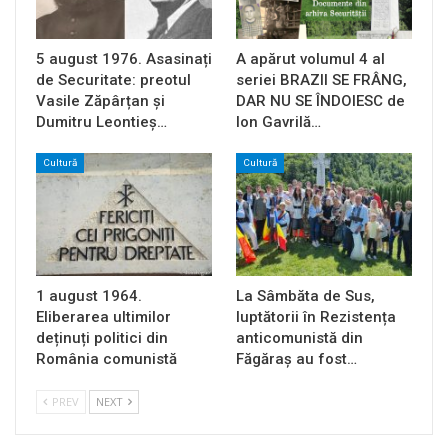
5 august 1976. Asasinați
A apărut volumul 4 al
de Securitate: preotul
seriei BRAZII SE FRÂNG,
Vasile Zăpârțan și
DAR NU SE ÎNDOIESC de
Dumitru Leontieș…
Ion Gavrilă…
Cultură
Cultură
1 august 1964.
La Sâmbăta de Sus,
Eliberarea ultimilor
luptătorii în Rezistența
deținuți politici din
anticomunistă din
România comunistă
Făgăraș au fost…
PREV
NEXT