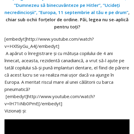
”Dumnezeu să binecuvânteze pe Hitler”, ”Ucideţi
necredincioşii”, ”Europa, 11 septembrie al tău e pe drum”
,
chiar sub ochii forţelor de ordine. Păi, legea nu se-aplică
pentru toţi?
[embedyt]http://www.youtube.com/watch?
v=HXlSiyGu_A4[/embedyt]
A apărut o înregistrare şi cu mătuşa copilului de 4 ani
înnecat, aceasta, rezidentă canadiancă, a vrut să-l ajute pe
tatăl copilului să-şi pună implanturi dentare, el fiind de părere
că acest lucru se va realiza mai uşor dacă va ajunge în
Europa. A meritat riscul mare al unei călătorii cu barca
pneumatică?
[embedyt]http://www.youtube.com/watch?
v=lH71iNb0PmE[/embedyt]
Vizionaţi şi: