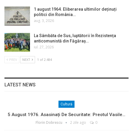
1 august 1964. Eliberarea ultimilor deținuți
politici din România…
aug. 3, 2026
La Sâmbăta de Sus, luptătorii în Rezistența
anticomunistă din Făgăraș…
iul. 27, 2026
PREV
NEXT
1 of 2.484
LATEST NEWS
Cultură
5 August 1976. Asasinați De Securitate: Preotul Vasile…
Florin Dobrescu
2 zile ago
0