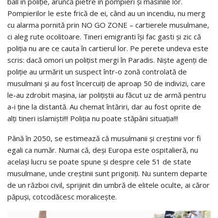
ball in poliţie, aruncă pietre în pompieri şi masinile lor.
Pompierilor le este frică de ei, când au un incendiu, nu merg
cu alarma pornită prin NO GO ZONE – cartierele musulmane,
ci aleg rute ocolitoare. Tineri emigranti îşi fac gasti şi zic că
poliţia nu are ce cauta în cartierul lor. Pe perete undeva este
scris: dacă omori un poliţist mergi în Paradis. Nişte agenţi de
poliţie au urmărit un suspect într-o zonă controlată de
musulmani şi au fost încercuiţi de aproap 50 de indivizi, care
le-au zdrobit maşina, iar poliţiştii au făcut uz de armă pentru
a-i ţine la distantă. Au chemat întăriri, dar au fost oprite de
alţi tineri islamişti!!! Poliţia nu poate stăpâni situaţia!!!
Până în 2050, se estimează că musulmanii şi creştinii vor fi
egali ca număr. Numai că, deşi Europa este ospitalieră, nu
acelaşi lucru se poate spune şi despre cele 51 de state
musulmane, unde creştinii sunt prigoniţi. Nu suntem departe
de un război civil, sprijinit din umbră de elitele oculte, ai căror
păpuşi, cotcodăcesc moraliceşte.