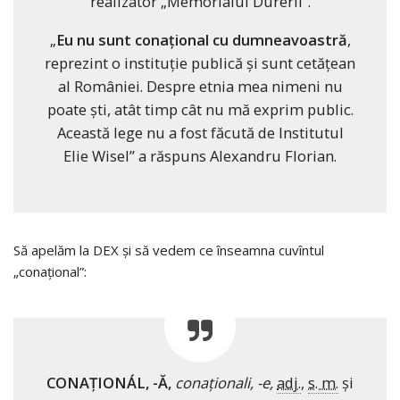
realizator „Memorialul Durerii”.
„
Eu nu sunt conaţional cu dumneavoastră
,
reprezint o instituţie publică şi sunt cetăţean
al României. Despre etnia mea nimeni nu
poate şti, atât timp cât nu mă exprim public.
Această lege nu a fost făcută de Institutul
Elie Wisel” a răspuns Alexandru Florian.
Să apelăm la DEX și să vedem ce înseamna cuvîntul
„conațional”:
CONAȚIONÁL, -Ă,
conaționali, -e,
adj.
,
s. m.
și