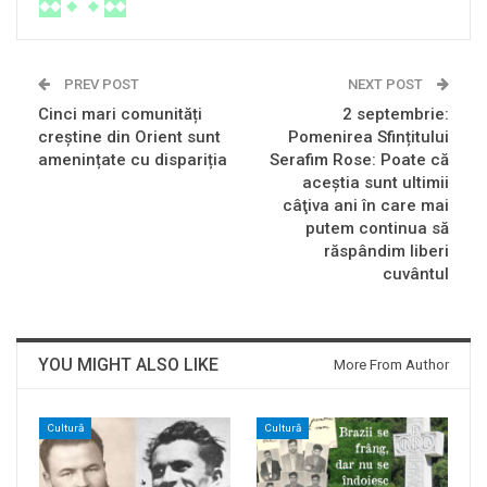
PREV POST
NEXT POST
Cinci mari comunități
2 septembrie:
creștine din Orient sunt
Pomenirea Sfințitului
amenințate cu dispariția
Serafim Rose: Poate că
aceştia sunt ultimii
câţiva ani în care mai
putem continua să
răspândim liberi
cuvântul
YOU MIGHT ALSO LIKE
More From Author
Cultură
Cultură