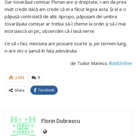
Dar tovarășul comisar Florian are și dreptate, i-am da prea
mult credit dacă am crede că el a făcut legea asta. Și el e o
păpușă controlată de alții. Apropo, păpușarii din umbra
tovarășului comisar ar trebui să-l cheme la ordin și să-l mai
instruiască un pic, observăm că-l lasă nervii.
Ce să-i faci, minciuna are picioare scurte și, pe termen lung,
n-are nici o șansă în fața adevărului.
de Tudor Marincu
RostOnline
1.051
0
Share
Facebook
Florin Dobrescu