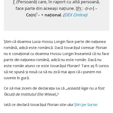
f.
(Persoană) care, în raport cu altă persoană,
face parte din aceeași națiune. [
Pr.
:
-ți-o-
] –
1
Co
(
n
)
– +
național.
(
DEX Online
)
Știm că doamna Lucia Hossu Longin face parte din națiunea
română, adică este româncă. Dacă tovarășul comisar Florian
nu e conațional cu doamna Hossu Longin înseamnă că nu face
parte din națiunea română, adică nu este român. Dacă nu
este român atunci ce este tovarășul Florian? Tare aș fi curios
să ne spună și nouă ca să nu zică mai apoi că-i punem noi
cuvinte în gură.
Ce să mai zicem de declarația sa că „
această lege nu a fost
făcută de Institutul Elie Wiesel
„?
Iată ce declară tovarășul Florian site-ului
Știri pe Surse
: