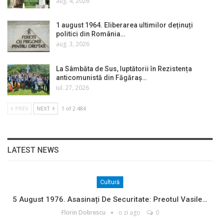
aug. 4, 2026
1 august 1964. Eliberarea ultimilor deținuți
politici din România…
aug. 3, 2026
La Sâmbăta de Sus, luptătorii în Rezistența
anticomunistă din Făgăraș…
iul. 27, 2026
PREV
NEXT
1 of 2.484
LATEST NEWS
Cultură
5 August 1976. Asasinați De Securitate: Preotul Vasile…
Florin Dobrescu
o zi ago
0