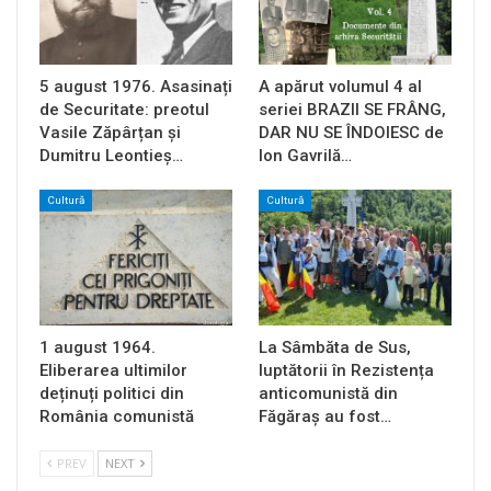
5 august 1976. Asasinați
A apărut volumul 4 al
de Securitate: preotul
seriei BRAZII SE FRÂNG,
Vasile Zăpârțan și
DAR NU SE ÎNDOIESC de
Dumitru Leontieș…
Ion Gavrilă…
Cultură
Cultură
1 august 1964.
La Sâmbăta de Sus,
Eliberarea ultimilor
luptătorii în Rezistența
deținuți politici din
anticomunistă din
România comunistă
Făgăraș au fost…
PREV
NEXT