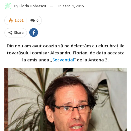
On
sept. 1, 2015
By
Florin Dobrescu
1.051
0
Share
Din nou am avut ocazia să ne delectăm cu elucubrațiile
tovarășului comisar Alexandru Florian, de data aceasta
la emisiunea „
Secvențial
” de la Antena 3.