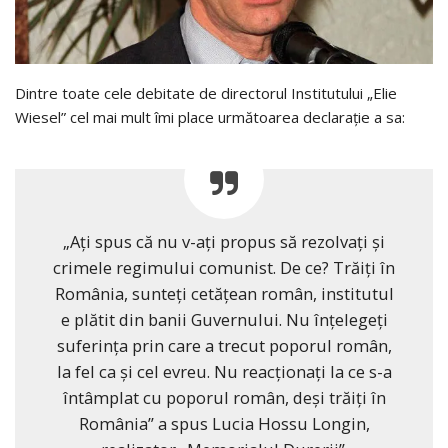
Dintre toate cele debitate de directorul Institutului „Elie
Wiesel” cel mai mult îmi place următoarea declarație a sa:
„Aţi spus că nu v-aţi propus să rezolvaţi şi
crimele regimului comunist. De ce? Trăiţi în
România, sunteţi cetăţean român, institutul
e plătit din banii Guvernului. Nu înţelegeţi
suferinţa prin care a trecut poporul român,
la fel ca şi cel evreu. Nu reacţionaţi la ce s-a
întâmplat cu poporul român, deşi trăiţi în
România” a spus Lucia Hossu Longin,