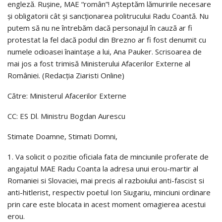
engleză. Ruşine, MAE “român”! Aşteptăm lămuririle necesare
şi obligatorii cât şi sancţionarea politrucului Radu Coantă. Nu
putem să nu ne întrebăm dacă personajul în cauză ar fi
protestat la fel dacă podul din Brezno ar fi fost denumit cu
numele odioasei înaintaşe a lui, Ana Pauker. Scrisoarea de
mai jos a fost trimisă Ministerului Afacerilor Externe al
României. (Redacţia Ziaristi Online)
Către: Ministerul Afacerilor Externe
CC: ES Dl. Ministru Bogdan Aurescu
Stimate Doamne, Stimati Domni,
1. Va solicit o pozitie oficiala fata de minciunile proferate de
angajatul MAE Radu Coanta la adresa unui erou-martir al
Romaniei si Slovaciei, mai precis al razboiului anti-fascist si
anti-hitlerist, respectiv poetul Ion Siugariu, minciuni ordinare
prin care este blocata in acest moment omagierea acestui
erou.