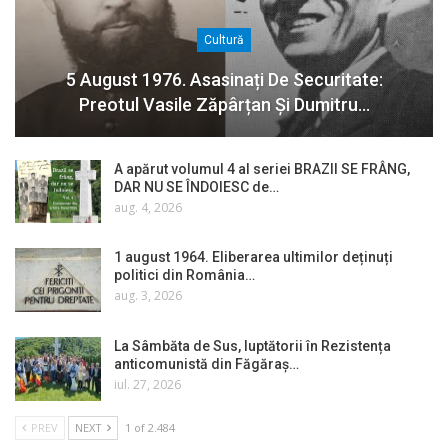
Cultură
5 August 1976. Asasinați De Securitate:
Preotul Vasile Zăpârțan Și Dumitru…
A apărut volumul 4 al seriei BRAZII SE FRÂNG,
DAR NU SE ÎNDOIESC de…
aug. 4, 2026
1 august 1964. Eliberarea ultimilor deținuți
politici din România…
aug. 3, 2026
La Sâmbăta de Sus, luptătorii în Rezistența
anticomunistă din Făgăraș…
iul. 27, 2026
PREV
NEXT
1 of 2.484