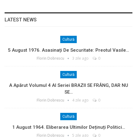
LATEST NEWS
Cultură
5 August 1976. Asasinați De Securitate: Preotul Vasile…
Florin Dobrescu
3 zile ago
0
Cultură
A Apărut Volumul 4 Al Seriei BRAZII SE FRÂNG, DAR NU
SE…
Florin Dobrescu
4 zile ago
0
Cultură
1 August 1964. Eliberarea Ultimilor Deținuți Politici…
Florin Dobrescu
5 zile ago
0