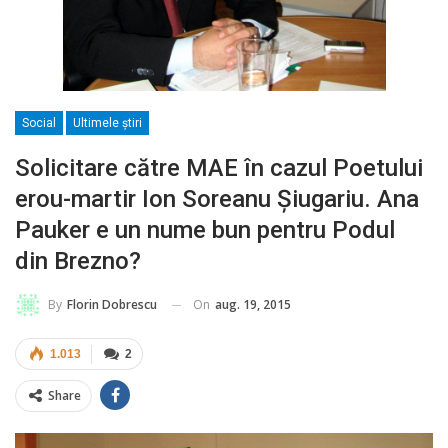
Social
Ultimele ştiri
Solicitare către MAE în cazul Poetului
erou-martir Ion Soreanu Şiugariu. Ana
Pauker e un nume bun pentru Podul
din Brezno?
On
aug. 19, 2015
By
Florin Dobrescu
1.013
2
Share