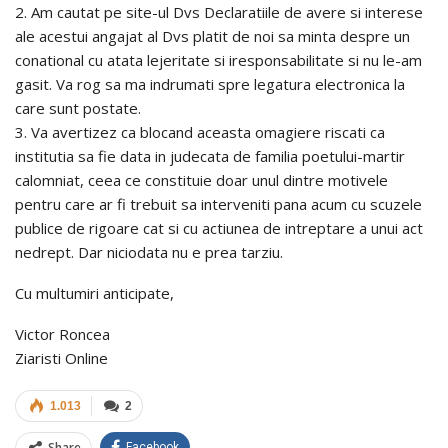
2. Am cautat pe site-ul Dvs Declaratiile de avere si interese
ale acestui angajat al Dvs platit de noi sa minta despre un
conational cu atata lejeritate si iresponsabilitate si nu le-am
gasit. Va rog sa ma indrumati spre legatura electronica la
care sunt postate.
3. Va avertizez ca blocand aceasta omagiere riscati ca
institutia sa fie data in judecata de familia poetului-martir
calomniat, ceea ce constituie doar unul dintre motivele
pentru care ar fi trebuit sa interveniti pana acum cu scuzele
publice de rigoare cat si cu actiunea de intreptare a unui act
nedrept. Dar niciodata nu e prea tarziu.
Cu multumiri anticipate,
Victor Roncea
Ziaristi Online
1.013
2
Share
Facebook