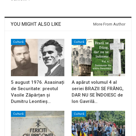
YOU MIGHT ALSO LIKE
More From Author
Cultură
Cultură
5 august 1976. Asasinați
A apărut volumul 4 al
de Securitate: preotul
seriei BRAZII SE FRÂNG,
Vasile Zăpârțan și
DAR NU SE ÎNDOIESC de
Dumitru Leontieș…
Ion Gavrilă…
Cultură
Cultură