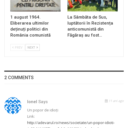
1 august 1964.
La Sâmbăta de Sus,
Eliberarea ultimilor
luptătorii în Rezistența
deținuți politici din
anticomunistă din
România comunistă
Făgăraș au fost…
PREV
NEXT
2 COMMENTS
11 ani ago
Ionel
Says
Un popor de idioţi
Link:
http://adevarul.ro/news/societate/un-popor-idioti-