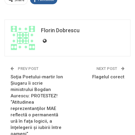
Florin Dobrescu
PREV POST
NEXT POST
Soţia Poetului-martir Ion
Flagelul corect
Şiugaru îi scrie
ministrului Bogdan
Aurescu: PROTESTEZ!
“Atitudinea
reprezentanţilor MAE
reflectă o permanentă
ură în faţa logicii, a
înţelegerii şi iubirii între
oameni”.