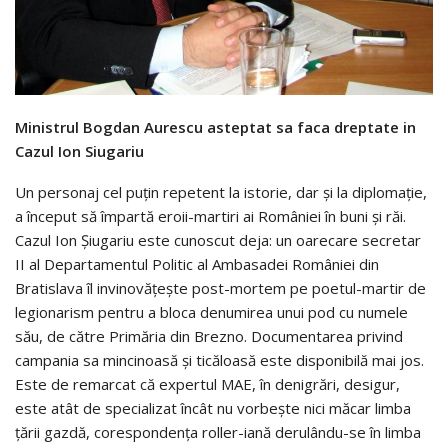
Ministrul Bogdan Aurescu asteptat sa faca dreptate in
Cazul Ion Siugariu
Un personaj cel puţin repetent la istorie, dar şi la diplomaţie,
a început să împartă eroii-martiri ai României în buni şi răi.
Cazul Ion Şiugariu este cunoscut deja: un oarecare secretar
II al Departamentul Politic al Ambasadei României din
Bratislava îl invinovăţeşte post-mortem pe poetul-martir de
legionarism pentru a bloca denumirea unui pod cu numele
său, de către Primăria din Brezno. Documentarea privind
campania sa mincinoasă şi ticăloasă este disponibilă mai jos.
Este de remarcat că expertul MAE, în denigrări, desigur,
este atât de specializat încât nu vorbeşte nici măcar limba
ţării gazdă, corespondenţa roller-iană derulându-se în limba