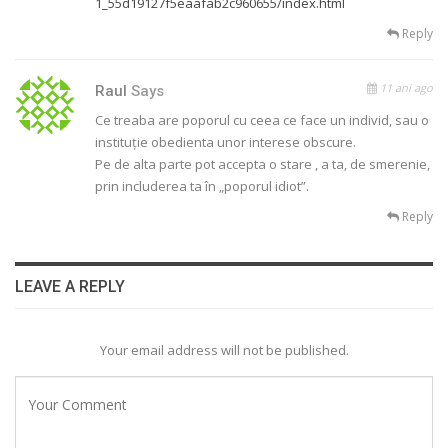
1_55d19127f5eaafab2c960655/index.html
Reply
11 ani ago
Raul
Says
Ce treaba are poporul cu ceea ce face un individ, sau o
instituție obedienta unor interese obscure.
Pe de alta parte pot accepta o stare , a ta, de smerenie,
prin includerea ta în „poporul idiot”.
Reply
LEAVE A REPLY
Your email address will not be published.