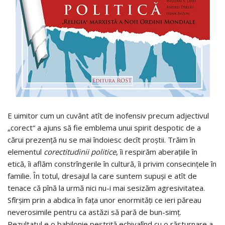
E uimitor cum un cuvânt atît de inofensiv precum adjectivul
„corect“ a ajuns să fie emblema unui spirit despotic de a
cărui prezenţă nu se mai îndoiesc decît proştii. Trăim în
elementul
corectitudinii politice
, îi respirăm aberaţiile în
etică, îi aflăm constrîngerile în cultură, îi privim consecinţele în
familie. În totul, dresajul la care suntem supuşi e atît de
tenace că pînă la urmă nici nu-i mai sesizăm agresivitatea.
Sfîrşim prin a abdica în faţa unor enormităţi ce ieri păreau
neverosimile pentru ca astăzi să pară de bun-simţ.
Rezultatul e o babilonie pestriţă echivalînd cu o răsturnare a