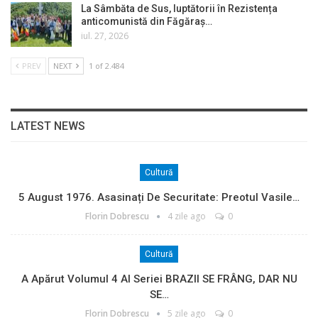
La Sâmbăta de Sus, luptătorii în Rezistența
anticomunistă din Făgăraș…
iul. 27, 2026
PREV
NEXT
1 of 2.484
LATEST NEWS
Cultură
5 August 1976. Asasinați De Securitate: Preotul Vasile…
Florin Dobrescu
4 zile ago
0
Cultură
A Apărut Volumul 4 Al Seriei BRAZII SE FRÂNG, DAR NU
SE…
Florin Dobrescu
5 zile ago
0