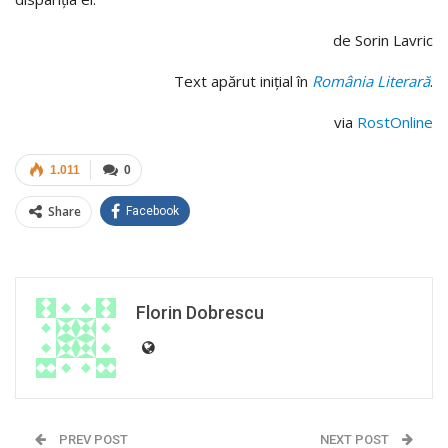
de Sorin Lavric
Text apărut iniţial în
România Literară
.
via
RostOnline
1.011
0
Share
Facebook
Florin Dobrescu
PREV POST
NEXT POST