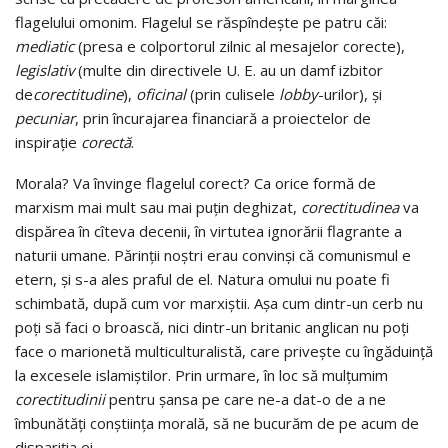
flagelului omonim. Flagelul se răspîndeşte pe patru căi:
mediatic
(presa e colportorul zilnic al mesajelor corecte),
legislativ
(multe din directivele U. E. au un damf izbitor
de
corectitudine
),
oficinal
(prin culisele
lobby
-urilor), şi
pecuniar
, prin încurajarea financiară a proiectelor de
inspiraţie
corectă
.
Morala? Va învinge flagelul corect? Ca orice formă de
marxism mai mult sau mai puţin deghizat,
corectitudinea
va
dispărea în cîteva decenii, în virtutea ignorării flagrante a
naturii umane. Părinţii noştri erau convinşi că comunismul e
etern, şi s-a ales praful de el. Natura omului nu poate fi
schimbată, după cum vor marxiştii. Aşa cum dintr-un cerb nu
poţi să faci o broască, nici dintr-un britanic anglican nu poţi
face o marionetă multiculturalistă, care priveşte cu îngăduinţă
la excesele islamiştilor. Prin urmare, în loc să mulţumim
corectitudinii
pentru şansa pe care ne-a dat-o de a ne
îmbunătăţi conştiinţa morală, să ne bucurăm de pe acum de
dispariţia ei.