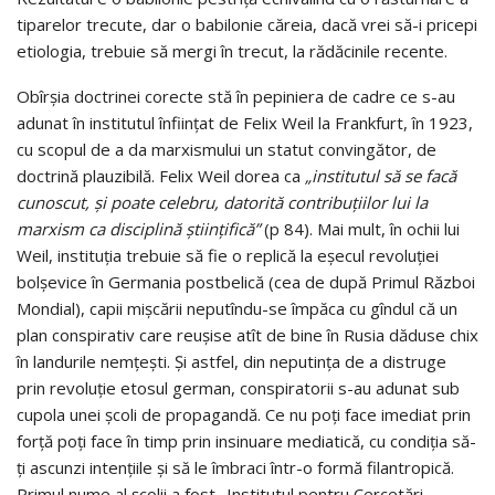
tiparelor trecute, dar o babilonie căreia, dacă vrei să-i pricepi
etiologia, trebuie să mergi în trecut, la rădăcinile recente.
Obîrşia doctrinei corecte stă în pepiniera de cadre ce s-au
adunat în institutul înfiinţat de Felix Weil la Frankfurt, în 1923,
cu scopul de a da marxismului un statut convingător, de
doctrină plauzibilă. Felix Weil dorea ca
„institutul să se facă
cunoscut, şi poate celebru, datorită contribuţiilor lui la
marxism ca disciplină ştiinţifică”
(p 84). Mai mult, în ochii lui
Weil, instituţia trebuie să fie o replică la eşecul revoluţiei
bolşevice în Germania postbelică (cea de după Primul Război
Mondial), capii mişcării neputîndu-se împăca cu gîndul că un
plan conspirativ care reuşise atît de bine în Rusia dăduse chix
în landurile nemţeşti. Şi astfel, din neputinţa de a distruge
prin revoluţie etosul german, conspiratorii s-au adunat sub
cupola unei şcoli de propagandă. Ce nu poţi face imediat prin
forţă poţi face în timp prin insinuare mediatică, cu condiţia să-
ţi ascunzi intenţiile şi să le îmbraci într-o formă filantropică.
Primul nume al şcolii a fost „Institutul pentru Cercetări