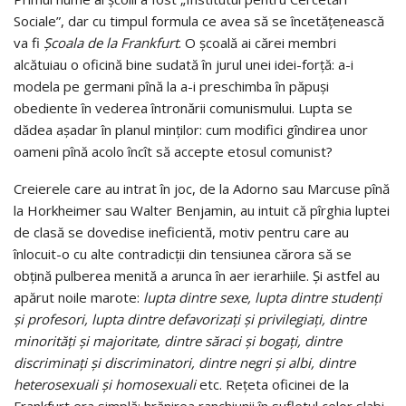
Sociale”, dar cu timpul formula ce avea să se încetăţenească
va fi
Şcoala de la Frankfurt
. O şcoală ai cărei membri
alcătuiau o oficină bine sudată în jurul unei idei-forţă: a-i
modela pe germani pînă la a-i preschimba în păpuşi
obediente în vederea întronării comunismului. Lupta se
dădea aşadar în planul minţilor: cum modifici gîndirea unor
oameni pînă acolo încît să accepte etosul comunist?
Creierele care au intrat în joc, de la Adorno sau Marcuse pînă
la Horkheimer sau Walter Benjamin, au intuit că pîrghia luptei
de clasă se dovedise ineficientă, motiv pentru care au
înlocuit-o cu alte contradicţii din tensiunea cărora să se
obţină pulberea menită a arunca în aer ierarhiile. Şi astfel au
apărut noile marote:
lupta dintre sexe, lupta dintre studenţi
şi profesori, lupta dintre defavorizaţi şi privilegiaţi, dintre
minorităţi şi majoritate, dintre săraci şi bogaţi, dintre
discriminaţi şi discriminatori, dintre negri şi albi, dintre
heterosexuali şi homosexuali
etc. Reţeta oficinei de la