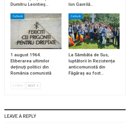
Dumitru Leontieș…
Ion Gavrilă…
Cultură
Cultură
1 august 1964.
La Sâmbăta de Sus,
Eliberarea ultimilor
luptătorii în Rezistența
deținuți politici din
anticomunistă din
România comunistă
Făgăraș au fost…
PREV
NEXT
LEAVE A REPLY