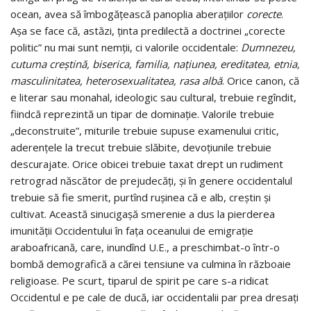
ocean, avea să îmbogăţească panoplia aberaţiilor
corecte
.
Aşa se face că, astăzi, ţinta predilectă a doctrinei „corecte
politic” nu mai sunt nemţii, ci valorile occidentale:
Dumnezeu,
cutuma creştină, biserica, familia, naţiunea, ereditatea, etnia,
masculinitatea, heterosexualitatea, rasa albă
. Orice canon, că
e literar sau monahal, ideologic sau cultural, trebuie regîndit,
fiindcă reprezintă un tipar de dominaţie. Valorile trebuie
„deconstruite”, miturile trebuie supuse examenului critic,
aderenţele la trecut trebuie slăbite, devoţiunile trebuie
descurajate. Orice obicei trebuie taxat drept un rudiment
retrograd născător de prejudecăţi, şi în genere occidentalul
trebuie să fie smerit, purtînd ruşinea că e alb, creştin şi
cultivat. Această sinucigaşă smerenie a dus la pierderea
imunităţii Occidentului în faţa oceanului de emigraţie
araboafricană, care, inundînd U.E., a preschimbat-o într-o
bombă demografică a cărei tensiune va culmina în războaie
religioase. Pe scurt, tiparul de spirit pe care s-a ridicat
Occidentul e pe cale de ducă, iar occidentalii par prea dresaţi